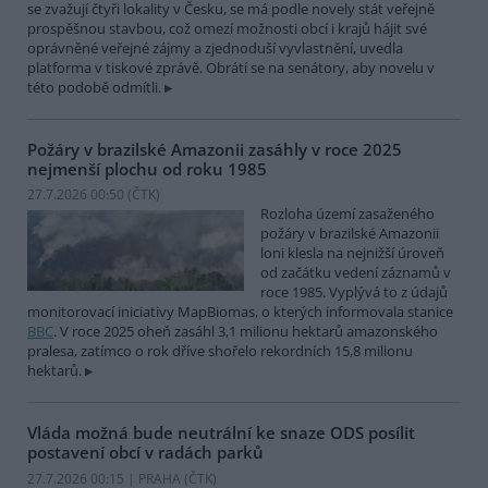
se zvažují čtyři lokality v Česku, se má podle novely stát veřejně
prospěšnou stavbou, což omezí možnosti obcí i krajů hájit své
oprávněné veřejné zájmy a zjednoduší vyvlastnění, uvedla
platforma v tiskové zprávě. Obrátí se na senátory, aby novelu v
této podobě odmítli.
Požáry v brazilské Amazonii zasáhly v roce 2025
nejmenší plochu od roku 1985
27.7.2026 00:50 (
ČTK
)
Rozloha území zasaženého
požáry v brazilské Amazonii
loni klesla na nejnižší úroveň
od začátku vedení záznamů v
roce 1985. Vyplývá to z údajů
monitorovací iniciativy MapBiomas, o kterých informovala stanice
BBC
. V roce 2025 oheň zasáhl 3,1 milionu hektarů amazonského
pralesa, zatímco o rok dříve shořelo rekordních 15,8 milionu
hektarů.
Vláda možná bude neutrální ke snaze ODS posílit
postavení obcí v radách parků
27.7.2026 00:15 | PRAHA (
ČTK
)