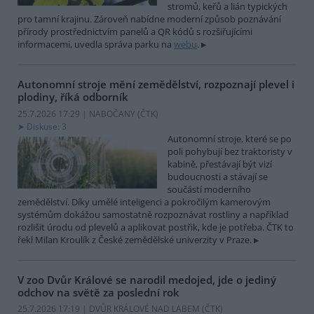
stromů, keřů a lián typických
pro tamní krajinu. Zároveň nabídne moderní způsob poznávání
přírody prostřednictvím panelů a QR kódů s rozšiřujícími
informacemi, uvedla správa parku na
webu
.
Autonomní stroje mění zemědělství, rozpoznají plevel i
plodiny, říká odborník
25.7.2026 17:29 | NABOČANY (
ČTK
)
Diskuse: 3
Autonomní stroje, které se po
poli pohybují bez traktoristy v
kabině, přestávají být vizí
budoucnosti a stávají se
součástí moderního
zemědělství. Díky umělé inteligenci a pokročilým kamerovým
systémům dokážou samostatně rozpoznávat rostliny a například
rozlišit úrodu od plevelů a aplikovat postřik, kde je potřeba. ČTK to
řekl Milan Kroulík z České zemědělské univerzity v Praze.
V zoo Dvůr Králové se narodil medojed, jde o jediný
odchov na světě za poslední rok
25.7.2026 17:19 | DVŮR KRÁLOVÉ NAD LABEM (
ČTK
)