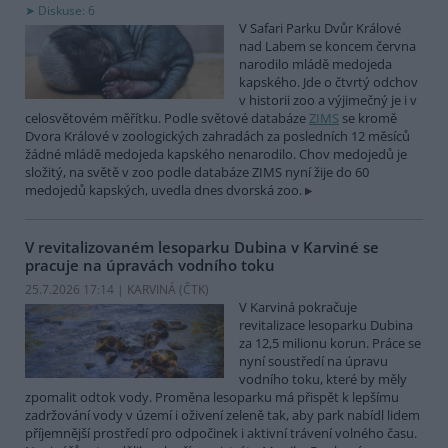
Diskuse: 6
V Safari Parku Dvůr Králové
nad Labem se koncem června
narodilo mládě medojeda
kapského. Jde o čtvrtý odchov
v historii zoo a výjimečný je i v
celosvětovém měřítku. Podle světové databáze
ZIMS
se kromě
Dvora Králové v zoologických zahradách za posledních 12 měsíců
žádné mládě medojeda kapského nenarodilo. Chov medojedů je
složitý, na světě v zoo podle databáze ZIMS nyní žije do 60
medojedů kapských, uvedla dnes dvorská zoo.
V revitalizovaném lesoparku Dubina v Karviné se
pracuje na úpravách vodního toku
25.7.2026 17:14 | KARVINÁ (
ČTK
)
V Karviná pokračuje
revitalizace lesoparku Dubina
za 12,5 milionu korun. Práce se
nyní soustředí na úpravu
vodního toku, které by měly
zpomalit odtok vody. Proměna lesoparku má přispět k lepšímu
zadržování vody v území i oživení zeleně tak, aby park nabídl lidem
příjemnější prostředí pro odpočinek i aktivní trávení volného času.