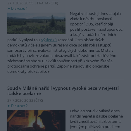
27.7.2026 20:55 | PRAHA (
ČTK
)
Diskuse: 1
Negativní postoj dnes zaujala
vláda k návrhu poslanců
opoziční ODS, kteří chtějí
posílit postavení zástupců obcí
a krajů v radách národních
parků. Vyplývá to z
výsledků
zasedání. Osm občanských
demokratů v čele s Janem Burešem chce posílit roli zástupců
samospráv při schvalování strategických dokumentů. Místa v
radách by navíc ze zákona obsazovali také zástupci Hasičského
záchranného sboru ČR kvůli součinnosti při krizovém řízení a
protipožární ochraně parků. Záporné stanovisko občanské
demokraty překvapilo.
Soud v Miláně nařídil vypnout vysoké pece v největší
italské ocelárně
27.7.2026 20:32 (
ČTK
)
Diskuse: 2
Odvolací soud v Miláně dnes
nařídil největší italské ocelárně
kvůli znečišťování azbestem a
jemným polétavým prachem