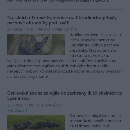
Novinářům to sdělila mluvčí magistrátu Monika Danková.
Na silnici u Trhové Kamenice na Chrudimsku přibyly
pachové ohradníky proti zvěři
25.7.2026 17:10 | TRHOVÁ KAMENICE (
ČTK
)
Na kilometrovém úseku silnice
I/37 u Trhové Kamenice na
Chrudimsku přibyly pachové
ohradníky. Mají odradit zvěř
od vstupu na vozovku,
vyplývá z tiskové zprávy společnosti Generali Česká pojišťovna.
Jejich účinnost chce pojišťovna příští rok vyhodnotit. Podle
některých odborníků mají tato opatření sporné výsledky, zvířata si
na ně časem zvyknou.
Ostravská zoo se zapojila do záchrany ibisů skalních ve
Španělsku
25.7.2026 17:00 | OSTRAVA (
ČTK
)
Diskuse: 1
Ostravská zoologická zahrada
se zapojila do nového projektu
na záchranu ptáků ibisů