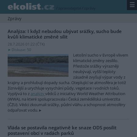
☰
/
zpravodajství
/
zprávy
Zprávy
Analýza: I když nebudou ubývat srážky, sucho bude
kvůli klimatické změně sílit
28.7.2026 01:22 (
ČTK
)
Diskuse: 50
Letošní sucho v Evropě vlivem
klimatické změny zesílilo.
Přestože srážky výrazněji
neubývají, vyšší teploty
zásadně zvyšují výpar vody z
krajiny a prohlubují dopady sucha. Oteplující se atmosféra je totiž
žíznivější a urychluje vysychání půdy, vegetace i vodních toků.
Vyplývá to z
analýzy
vědců z iniciativy World Weather Attribution
(WWA), na které spolupracovala i Česká zemědělská univerzita
(ČZU). Vědci zkoumali srážky, půdní vláhu a schopnost atmosféry
odpařovat vodu.
Vláda se postavila negativně ke snaze ODS posílit
postavení obcí v radách parků