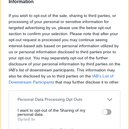
Information
týdny. Novinářům to řekl ředitel zooparku Vít Lukáš, podle kterého
jde o první výstavu kudlanek v Česku.
If you wish to opt-out of the sale, sharing to third parties, or
processing of your personal or sensitive information for
Zoo Ostrava odchovává čtyři mláďata vzácných oslů
targeted advertising by us, please use the below opt-out
onagerů
section to confirm your selection. Please note that after your
26.7.2026 01:16 | OSTRAVA (
ČTK
)
opt-out request is processed you may continue seeing
Zoo Ostrava odchovává čtyři
interest-based ads based on personal information utilized by
mláďata vzácných oslů
us or personal information disclosed to third parties prior to
onagerů. Jde o nejohroženější
your opt-out. You may separately opt-out of the further
poddruh divokého asijského
osla. V zahradě žije
disclosure of your personal information by third parties on the
dvanáctičlenné stádo, které je tak nejpočetnější v Evropě.
IAB’s list of downstream participants. This information may
Novinářům to sdělila mluvčí zahrady Šárka Nováková. V přírodě se
also be disclosed by us to third parties on the
IAB’s List of
vyskytuje jen okolo 1200 jedinců tohoto kriticky ohroženého
Downstream Participants
that may further disclose it to other
zvířete.
third parties.
Personal Data Processing Opt Outs
Polička na Svitavsku staví v Liboháji pietní místo na
bývalém popravišti
I want to opt-out of the Sharing of my
26.7.2026 00:36 | POLIČKA (
ČTK
)
personal data.
Diskuse: 17
Opted In
V lesoparku Liboháj v Poličce
na Svitavsku začalo město