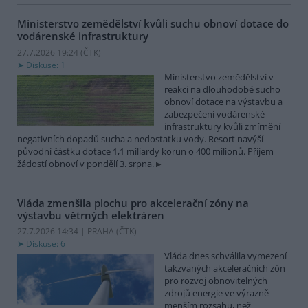
Ministerstvo zemědělství kvůli suchu obnoví dotace do
vodárenské infrastruktury
27.7.2026 19:24 (
ČTK
)
Diskuse: 1
Ministerstvo zemědělství v
reakci na dlouhodobé sucho
obnoví dotace na výstavbu a
zabezpečení vodárenské
infrastruktury kvůli zmírnění
negativních dopadů sucha a nedostatku vody. Resort navýší
původní částku dotace 1,1 miliardy korun o 400 milionů. Příjem
žádostí obnoví v pondělí 3. srpna.
Vláda zmenšila plochu pro akcelerační zóny na
výstavbu větrných elektráren
27.7.2026 14:34 | PRAHA (
ČTK
)
Diskuse: 6
Vláda dnes schválila vymezení
takzvaných akceleračních zón
pro rozvoj obnovitelných
zdrojů energie ve výrazně
menším rozsahu, než