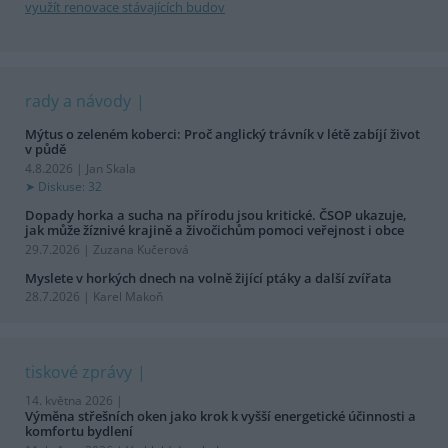
využít renovace stávajících budov
rady a návody
Mýtus o zeleném koberci: Proč anglický trávník v létě zabíjí život
v půdě
4.8.2026 | Jan Skala
Diskuse: 32
Dopady horka a sucha na přírodu jsou kritické. ČSOP ukazuje,
jak může žíznivé krajině a živočichům pomoci veřejnost i obce
29.7.2026 | Zuzana Kučerová
Myslete v horkých dnech na volně žijící ptáky a další zvířata
28.7.2026 | Karel Makoň
tiskové zprávy
14. května 2026 |
Výměna střešních oken jako krok k vyšší energetické účinnosti a
komfortu bydlení