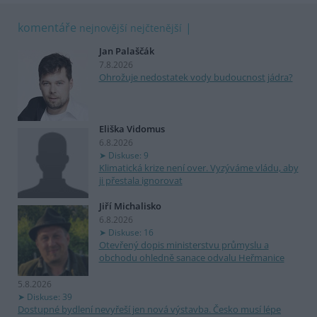
komentáře
nejnovější
nejčtenější
Jan Palaščák
7.8.2026
Ohrožuje nedostatek vody budoucnost jádra?
Eliška Vidomus
6.8.2026
Diskuse: 9
Klimatická krize není over. Vyzýváme vládu, aby
ji přestala ignorovat
Jiří Michalisko
6.8.2026
Diskuse: 16
Otevřený dopis ministerstvu průmyslu a
obchodu ohledně sanace odvalu Heřmanice
5.8.2026
Diskuse: 39
Dostupné bydlení nevyřeší jen nová výstavba. Česko musí lépe