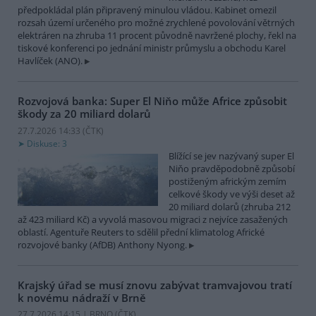
předpokládal plán připravený minulou vládou. Kabinet omezil
rozsah území určeného pro možné zrychlené povolování větrných
elektráren na zhruba 11 procent původně navržené plochy, řekl na
tiskové konferenci po jednání ministr průmyslu a obchodu Karel
Havlíček (ANO).
Rozvojová banka: Super El Niňo může Africe způsobit
škody za 20 miliard dolarů
27.7.2026 14:33 (
ČTK
)
Diskuse: 3
Blížící se jev nazývaný super El
Niňo pravděpodobně způsobí
postiženým africkým zemím
celkové škody ve výši deset až
20 miliard dolarů (zhruba 212
až 423 miliard Kč) a vyvolá masovou migraci z nejvíce zasažených
oblastí. Agentuře Reuters to sdělil přední klimatolog Africké
rozvojové banky (AfDB) Anthony Nyong.
Krajský úřad se musí znovu zabývat tramvajovou tratí
k novému nádraží v Brně
27.7.2026 14:15 | BRNO (
ČTK
)