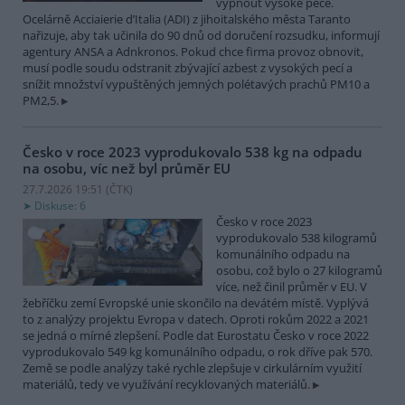
vypnout vysoké pece.
Ocelárně Acciaierie d’Italia (ADI) z jihoitalského města Taranto
nařizuje, aby tak učinila do 90 dnů od doručení rozsudku, informují
agentury ANSA a Adnkronos. Pokud chce firma provoz obnovit,
musí podle soudu odstranit zbývající azbest z vysokých pecí a
snížit množství vypuštěných jemných polétavých prachů PM10 a
PM2,5.
Česko v roce 2023 vyprodukovalo 538 kg na odpadu
na osobu, víc než byl průměr EU
27.7.2026 19:51 (
ČTK
)
Diskuse: 6
Česko v roce 2023
vyprodukovalo 538 kilogramů
komunálního odpadu na
osobu, což bylo o 27 kilogramů
více, než činil průměr v EU. V
žebříčku zemí Evropské unie skončilo na devátém místě. Vyplývá
to z analýzy projektu Evropa v datech. Oproti rokům 2022 a 2021
se jedná o mírné zlepšení. Podle dat Eurostatu Česko v roce 2022
vyprodukovalo 549 kg komunálního odpadu, o rok dříve pak 570.
Země se podle analýzy také rychle zlepšuje v cirkulárním využití
materiálů, tedy ve využívání recyklovaných materiálů.