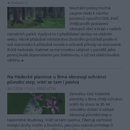
Diskuse: 2
Neutrální postoj možná
zaujme vláda k návrhu
poslanců opoziční ODS, kteří
chtějí posílit postavení
zástupců obcí a krajů v radách
národních parků. Vyplývá to z předkládací zprávy na vládním
webu. Věcně příslušné ministerstvo životního prostředí podle ní
své stanovisko k příslušné novele o ochraně přírody ve stanovené
lhůtě nedodalo. Kabinet se má novelou zabývat v pondělí. Jeho
postoj bude doporučením pro Sněmovnu, v níž má vládní koalice
většinu.
Na Hádecké planince u Brna obnovují ochránci
původní step, vrátí se tam i pastva
26.7.2026 17:25 | BRNO (
ČTK
)
Zarostlou část Hádecké
planinky u Brna chtějí ochránci
vrátit do stavu ze 30. let
minulého století. V oblasti
obnovují původní step a
teplomilné doubravy. Vrátí se tam i pastva. Cílem je zachránit
mizející druhy rostlin a živočichů, jako jsou vzácné orchideje či