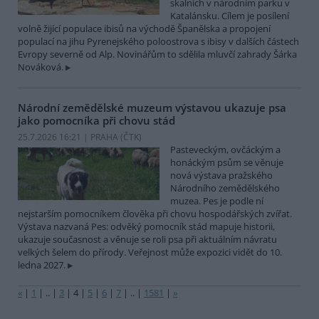
skalních v národním parku v
Katalánsku. Cílem je posílení
volně žijící populace ibisů na východě Španělska a propojení
populací na jihu Pyrenejského poloostrova s ibisy v dalších částech
Evropy severně od Alp. Novinářům to sdělila mluvčí zahrady Šárka
Nováková.
Národní zemědělské muzeum výstavou ukazuje psa
jako pomocníka při chovu stád
25.7.2026 16:21 | PRAHA (
ČTK
)
Pasteveckým, ovčáckým a
honáckým psům se věnuje
nová výstava pražského
Národního zemědělského
muzea. Pes je podle ní
nejstarším pomocníkem člověka při chovu hospodářských zvířat.
Výstava nazvaná Pes: odvěký pomocník stád mapuje historii,
ukazuje současnost a věnuje se roli psa při aktuálním návratu
velkých šelem do přírody. Veřejnost může expozici vidět do 10.
ledna 2027.
«
|
1
|
..
|
3
|
4
|
5
|
6
|
7
|
..
|
1581
|
»