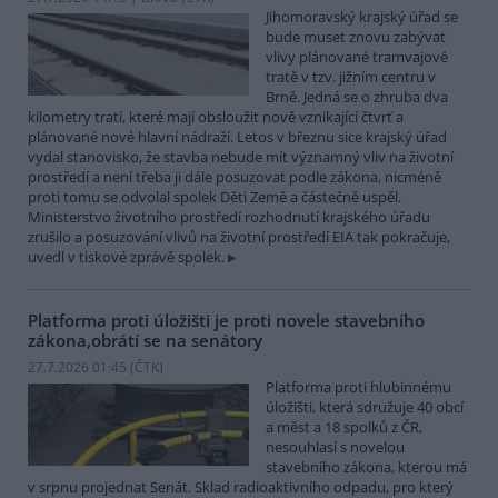
Jihomoravský krajský úřad se
bude muset znovu zabývat
vlivy plánované tramvajové
tratě v tzv. jižním centru v
Brně. Jedná se o zhruba dva
kilometry tratí, které mají obsloužit nově vznikající čtvrť a
plánované nové hlavní nádraží. Letos v březnu sice krajský úřad
vydal stanovisko, že stavba nebude mít významný vliv na životní
prostředí a není třeba ji dále posuzovat podle zákona, nicméně
proti tomu se odvolal spolek Děti Země a částečně uspěl.
Ministerstvo životního prostředí rozhodnutí krajského úřadu
zrušilo a posuzování vlivů na životní prostředí EIA tak pokračuje,
uvedl v tiskové zprávě spolek.
Platforma proti úložišti je proti novele stavebního
zákona,obrátí se na senátory
27.7.2026 01:45 (
ČTK
)
Platforma proti hlubinnému
úložišti, která sdružuje 40 obcí
a měst a 18 spolků z ČR,
nesouhlasí s novelou
stavebního zákona, kterou má
v srpnu projednat Senát. Sklad radioaktivního odpadu, pro který