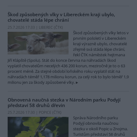
Škod způsobených vlky v Libereckém kraji ubylo,
chovatelé stáda lépe chrání
25.7.2026 17:33 | LIBEREC (
ČTK
)
Škod způsobených vlky letos v
prvním pololetí v Libereckém
kraji výrazně ubylo, chovatelé
zřejmě svá stáda lépe chrání,
řekl ČTK náměstek hejtmana
Jiří Klápště (Spolu). Stát do konce června na náhradách škod
vyplatil chovatelům necelých 436 200 korun, meziročně je to o 63
procent méně. Za stejné období loňského roku vyplatil stát na
náhradách téměř 1,178 milionu korun, za celý rok to bylo téměř 1,9
milionu jen za škody způsobené vlky.
Obnovená naučná stezka v Národním parku Podyjí
představí 58 druhů dřevin
25.7.2026 17:30 | POPICE (
ČTK
)
Správa Národního parku
Podyjí obnovila naučnou
stezku v okolí Popic u Znojma.
Turistům představí 58 druhů