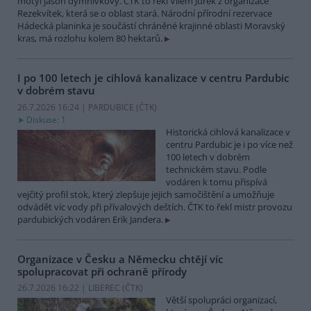
motýl jasoň dymnivkový. ČTK to řekl Vilém Jurek z organizace
Rezekvítek, která se o oblast stará. Národní přírodní rezervace
Hádecká planinka je součástí chráněné krajinné oblasti Moravský
kras, má rozlohu kolem 80 hektarů.
I po 100 letech je cihlová kanalizace v centru Pardubic
v dobrém stavu
26.7.2026 16:24 | PARDUBICE (
ČTK
)
Diskuse: 1
Historická cihlová kanalizace v
centru Pardubic je i po více než
100 letech v dobrém
technickém stavu. Podle
vodáren k tomu přispívá
vejčitý profil stok, který zlepšuje jejich samočištění a umožňuje
odvádět víc vody při přívalových deštích. ČTK to řekl mistr provozu
pardubických vodáren Erik Jandera.
Organizace v Česku a Německu chtějí víc
spolupracovat při ochraně přírody
26.7.2026 16:22 | LIBEREC (
ČTK
)
Větší spolupráci organizací,