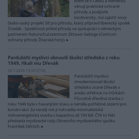
které se v Česku a Německu
věnují praktické ochraně
přírody a podpoře
biodiverzity, má zajistit nový
česko-saský projekt Síť pro přírodu, který připravil liberecký spolek
Čmelák - Společnost přátel přírody ve spolupráci s německým
partnerem Naturschutzzentrum Zittauer Gebirge (Centrum
ochrany přírody Žitavské hory).
Pardubičtí myslivci obnovili školicí středisko z roku
1949, říkali mu Dřevák
26.7.2026 15:59 (
ČTK
)
Pardubičtí myslivci
zmodernizovali školicí
středisko zvané Dřevák v
areálu střelnice na Hůrkách.
Původně dřevěná stavba z
roku 1949 byla v havarijním stavu a neměla potřebné zázemí pro
konání akcí. Za necelý rok ji nahradila minimalistická
nízkoenergetická stavba s kapacitou až 100 lidí. ČTK to řekl
předseda myslivecké rady Okresního mysliveckého spolku
František Dittrich.