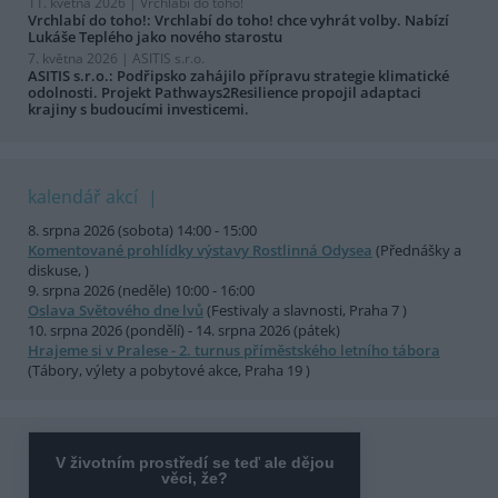
11. května 2026 |
Vrchlabí do toho!
Vrchlabí do toho!: Vrchlabí do toho! chce vyhrát volby. Nabízí
Lukáše Teplého jako nového starostu
7. května 2026 |
ASITIS s.r.o.
ASITIS s.r.o.: Podřipsko zahájilo přípravu strategie klimatické
odolnosti. Projekt Pathways2Resilience propojil adaptaci
krajiny s budoucími investicemi.
kalendář akcí
8. srpna 2026 (sobota) 14:00 - 15:00
Komentované prohlídky výstavy Rostlinná Odysea
(Přednášky a
diskuse, )
9. srpna 2026 (neděle) 10:00 - 16:00
Oslava Světového dne lvů
(Festivaly a slavnosti, Praha 7 )
10. srpna 2026 (pondělí) - 14. srpna 2026 (pátek)
Hrajeme si v Pralese - 2. turnus příměstského letního tábora
(Tábory, výlety a pobytové akce, Praha 19 )