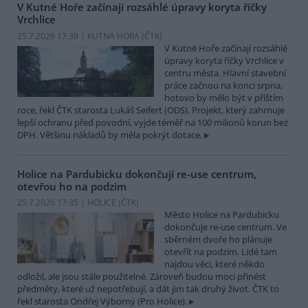
V Kutné Hoře začínají rozsáhlé úpravy koryta říčky
Vrchlice
25.7.2026 17:39 | KUTNÁ HORA (
ČTK
)
V Kutné Hoře začínají rozsáhlé
úpravy koryta říčky Vrchlice v
centru města. Hlavní stavební
práce začnou na konci srpna,
hotovo by mělo být v příštím
roce, řekl ČTK starosta Lukáš Seifert (ODS). Projekt, který zahrnuje
lepší ochranu před povodní, vyjde téměř na 100 milionů korun bez
DPH. Většinu nákladů by měla pokrýt dotace.
Holice na Pardubicku dokončují re-use centrum,
otevřou ho na podzim
25.7.2026 17:35 | HOLICE (
ČTK
)
Město Holice na Pardubicku
dokončuje re-use centrum. Ve
sběrném dvoře ho plánuje
otevřít na podzim. Lidé tam
najdou věci, které někdo
odložil, ale jsou stále použitelné. Zároveň budou moci přinést
předměty, které už nepotřebují, a dát jim tak druhý život. ČTK to
řekl starosta Ondřej Výborný (Pro Holice).