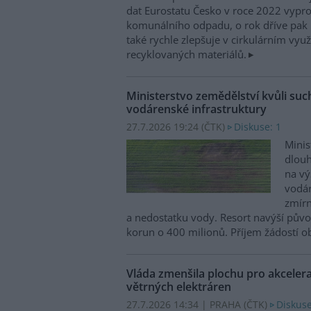
dat Eurostatu Česko v roce 2022 vypr
komunálního odpadu, o rok dříve pak 
také rychle zlepšuje v cirkulárním využ
recyklovaných materiálů.
Ministerstvo zemědělství kvůli su
vodárenské infrastruktury
27.7.2026 19:24 (
ČTK
)
Diskuse: 1
Minis
dlou
na vý
vodár
zmírn
a nedostatku vody. Resort navýší půvo
korun o 400 milionů. Příjem žádostí ob
Vláda zmenšila plochu pro akceler
větrných elektráren
27.7.2026 14:34 | PRAHA (
ČTK
)
Diskuse