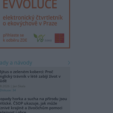
rady a návody
ýtus o zeleném koberci: Proč
nglický trávník v létě zabíjí život v
ůdě
.8.2026 | Jan Skala
Diskuse: 34
opady horka a sucha na přírodu jsou
ritické. ČSOP ukazuje, jak může
íznivé krajině a živočichům pomoci
eřejnost i obce