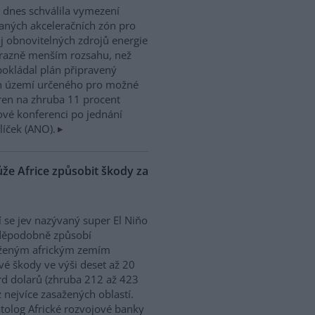
 dnes schválila vymezení
aných akceleračních zón pro
j obnovitelných zdrojů energie
razně menším rozsahu, než
okládal plán připravený
ah území určeného pro možné
ren na zhruba 11 procent
ové konferenci po jednání
íček (ANO).
že Africe způsobit škody za
cí se jev nazývaný super El Niňo
děpodobně způsobí
iženým africkým zemím
vé škody ve výši deset až 20
rd dolarů (zhruba 212 až 423
 nejvíce zasažených oblastí.
atolog Africké rozvojové banky