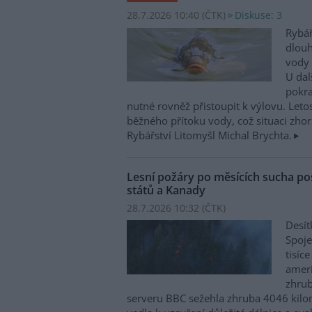
28.7.2026 10:40 (
ČTK
)
Diskuse: 3
Rybář
dlou
vody 
U dal
pokra
nutné rovněž přistoupit k výlovu. Leto
běžného přítoku vody, což situaci zhorš
Rybářství Litomyšl Michal Brychta.
Lesní požáry po měsících sucha po
států a Kanady
28.7.2026 10:32 (
ČTK
)
Desít
Spoje
tisíc
ameri
zhrub
serveru BBC sežehla zhruba 4046 kilo