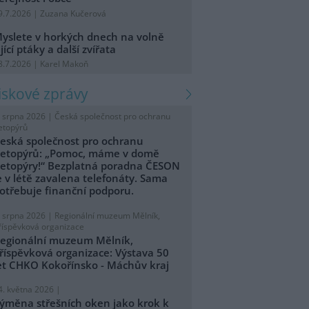
9.7.2026 | Zuzana Kučerová
yslete v horkých dnech na volně
ijící ptáky a další zvířata
8.7.2026 | Karel Makoň
tiskové zprávy
. srpna 2026 |
Česká společnost pro ochranu
etopýrů
eská společnost pro ochranu
etopýrů: „Pomoc, máme v domě
etopýry!“ Bezplatná poradna ČESON
e v létě zavalena telefonáty. Sama
otřebuje finanční podporu.
. srpna 2026 |
Regionální muzeum Mělník,
říspěvková organizace
egionální muzeum Mělník,
říspěvková organizace: Výstava 50
et CHKO Kokořínsko - Máchův kraj
4. května 2026 |
ýměna střešních oken jako krok k