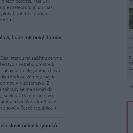
h dnech poroste, řekl ČTK
odle meteorologů přichází
teploty blížit 40 stupňům
nemá.
molovi, bude mít nový domov
sa
5.
Do
 Elsa, kterou na začátku června
Če
terstvo životního prostředí
b
 zabavilo z nelegálního chovu
níka Karlose Vémoly, najde
 domov v Nizozemsku. Z
re
é zahrady šelma zamíří do
a,
sdělilo ČTK ministerstvo.
ajmira a lva Mera, kteří také
h chovů v České republice.
elo slovit několik rybníků