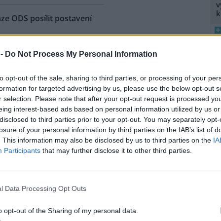
v
k
aze ODS posílit postavení
: 1
ivní postoj dnes zaujala vláda
 -
Do Not Process My Personal Information
rhu poslanců opoziční ODS,
8
chtějí posílit postavení
K
to opt-out of the sale, sharing to third parties, or processing of your per
pců obcí a krajů v radách
O
formation for targeted advertising by us, please use the below opt-out s
ních parků. Vyplývá to z
r selection. Please note that after your opt-out request is processed y
9
mokratů v čele s Janem
eing interest-based ads based on personal information utilized by us or
O
mospráv při schvalování
disclosed to third parties prior to your opt-out. You may separately opt-
s
ch by navíc ze zákona
losure of your personal information by third parties on the IAB’s list of
áchranného sboru ČR kvůli
1
. This information may also be disclosed by us to third parties on the
IA
(
ipožární ochraně parků.
Participants
that may further disclose it to other third parties.
H
ty překvapilo.
p
a
é pece v největší italské
l Data Processing Opt Outs
o opt-out of the Sharing of my personal data.
ací soud v Miláně dnes nařídil