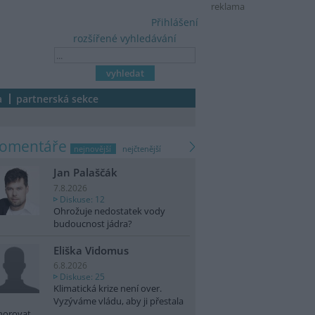
reklama
Přihlášení
rozšířené vyhledávání
a
partnerská sekce
komentáře
nejnovější
nejčtenější
Jan Palaščák
7.8.2026
Diskuse: 12
Ohrožuje nedostatek vody
budoucnost jádra?
Eliška Vidomus
6.8.2026
Diskuse: 25
Klimatická krize není over.
Vyzýváme vládu, aby ji přestala
norovat