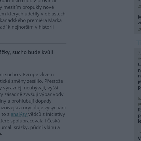
aci tisíců lidí. V provincii
2
dy mezitím propukly nové
m kterých udeřily v oblastech
M
le kanadského premiéra Marka
ž
dí k nejhorším v historii
2
ážky, sucho bude kvůli
7
n
Č
n
ní sucho v Evropě vlivem
n
tické změny zesílilo. Přestože
j
p
y výrazněji neubývají, vyšší
ty zásadně zvyšují výpar vody
6
jiny a prohlubují dopady
p
žíznivější a urychluje vysychání
R
 to z
analýzy
vědců z iniciativy
p
teré spolupracovala i Česká
l
oumali srážky, půdní vláhu a
1
V