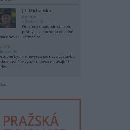
Jiří Michalisko
6.8.2026
Diskuse: 18
Otevřený dopis ministerstvu
průmyslu a obchodu ohledně
nace odvalu Heřmanice
8.2026
Diskuse: 39
stupné bydlení nevyřeší jen nová výstavba.
sko musí lépe využít renovace stávajících
udov
klama