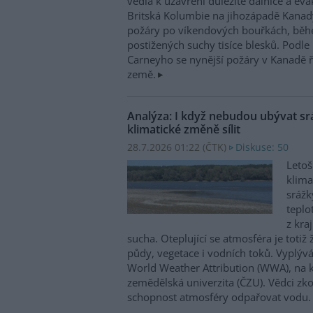
vedla k uzavření důležité dálnice a evaku
Britská Kolumbie na jihozápadě Kana
požáry po víkendových bouřkách, běhe
postižených suchy tisíce blesků. Pod
Carneyho se nynější požáry v Kanadě řa
země.
Analýza: I když nebudou ubývat sr
klimatické změně sílit
28.7.2026 01:22 (
ČTK
)
Diskuse: 50
Letoš
klima
srážk
teplo
z kra
sucha. Oteplující se atmosféra je totiž 
půdy, vegetace i vodních toků. Vyplývá
World Weather Attribution (WWA), na k
zemědělská univerzita (ČZU). Vědci zk
schopnost atmosféry odpařovat vodu.