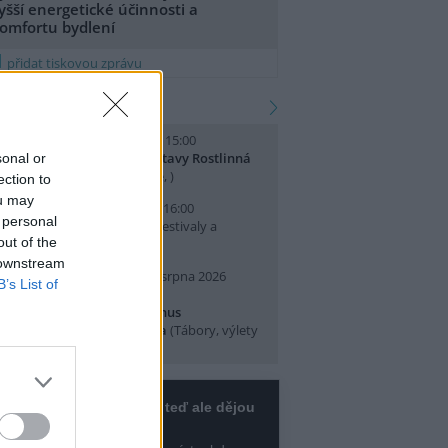
yšší energetické účinnosti a
omfortu bydlení
přidat tiskovou zprávu
kalendář akcí
. srpna 2026 (sobota) 14:00 - 15:00
omentované prohlídky výstavy Rostlinná
sonal or
dysea
(Přednášky a diskuse, )
ection to
ou may
. srpna 2026 (neděle) 10:00 - 16:00
 personal
slava Světového dne lvů
(Festivaly a
out of the
lavnosti, Praha 7 )
 downstream
0. srpna 2026 (pondělí) - 14. srpna 2026
B’s List of
pátek)
rajeme si v Pralese - 2. turnus
říměstského letního tábora
(Tábory, výlety
 pobytové akce, Praha 19 )