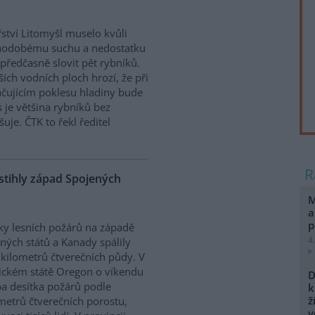
ství Litomyšl muselo kvůli
hodobému suchu a nedostatku
předčasně slovit pět rybníků.
ších vodních ploch hrozí, že při
čujícím poklesu hladiny bude
s je většina rybníků bez
uje. ČTK to řekl ředitel
stihly západ Spojených
M
a
p
ky lesních požárů na západě
4
ných států a Kanady spálily
e kilometrů čtverečních půdy. V
ckém státě Oregon o víkendu
D
a desítka požárů podle
k
ž
metrů čtverečních porostu,
v