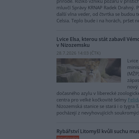
přírodě. Riziko vzniku požárů v příštíc
mluvčí Správy KRNAP Radek Drahný. P
další vlna veder, od čtvrtka se budou 
Celsia. Teplo bude i na horách, pršet 
Lvice Elsa, kterou stát zabavil Vé
v Nizozemsku
28.7.2026 14:03 (
ČTK
)
Lvice
minis
(MŽP)
zápas
nový
dočasného azylu v liberecké zoologick
centra pro velké kočkovité šelmy
Felid
Nizozemská stanice se stará i o tygra T
pocházejí z nevyhovujících soukromýc
Rybářství Litomyšl kvůli suchu mus
Aktualizováno