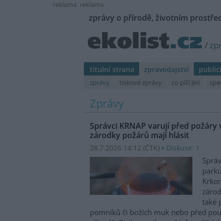
reklama
reklama
zprávy o přírodě, životním prostřed
/
zp
titulní strana
zpravodajství
public
zprávy
tiskové zprávy
co píší jiní
spe
Zprávy
Správci KRNAP varují před požáry v
zárodky požárů mají hlásit
28.7.2026 14:12 (
ČTK
)
Diskuse: 1
Správ
parku
Krkon
zárod
také 
pomníků či božích muk nebo před pou