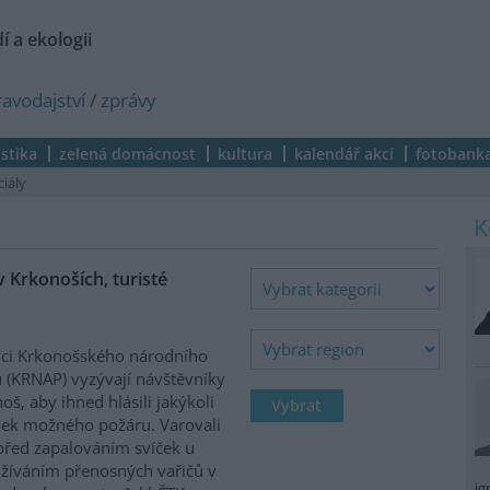
í a ekologii
ravodajství
/
zprávy
istika
zelená domácnost
kultura
kalendář akcí
fotobank
ciály
 Krkonoších, turisté
ci Krkonošského národního
 (KRNAP) vyzývají návštěvníky
oš, aby ihned hlásili jakýkoli
ek možného požáru. Varovali
před zapalováním svíček u
žíváním přenosných vařičů v
ig