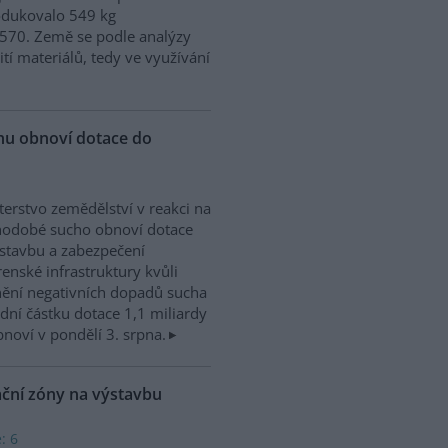
odukovalo 549 kg
570. Země se podle analýzy
ití materiálů, tedy ve využívání
chu obnoví dotace do
terstvo zemědělství v reakci na
hodobé sucho obnoví dotace
stavbu a zabezpečení
enské infrastruktury kvůli
ění negativních dopadů sucha
dní částku dotace 1,1 miliardy
noví v pondělí 3. srpna.
ační zóny na výstavbu
: 6