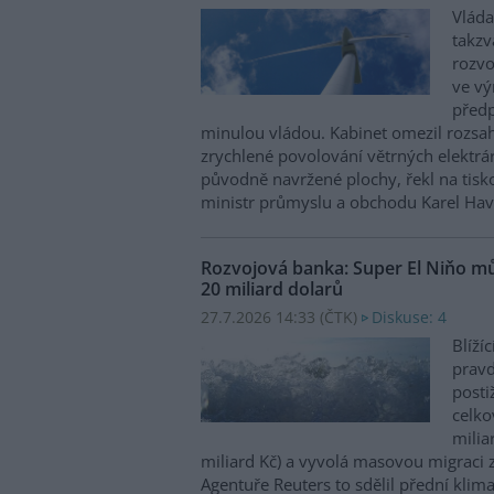
Vláda
takzv
rozvo
ve vý
předp
minulou vládou. Kabinet omezil rozs
zrychlené povolování větrných elektrá
původně navržené plochy, řekl na tisk
ministr průmyslu a obchodu Karel Havl
Rozvojová banka: Super El Niňo mů
20 miliard dolarů
27.7.2026 14:33 (
ČTK
)
Diskuse: 4
Blíží
prav
post
celko
milia
miliard Kč) a vyvolá masovou migraci z
Agentuře Reuters to sdělil přední klim