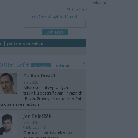
reklama
Přihlášení
rozšířené vyhledávání
a
partnerská sekce
komentáře
nejnovější
nejčtenější
Dalibor Dostál
8.8.2026
Místo kosení vyprahlých
trávníků odstraňování invazních
dřevin. Změny klimatu promění
či o zeleň ve městech
Jan Palaščák
7.8.2026
Diskuse: 13
Ohrožuje nedostatek vody