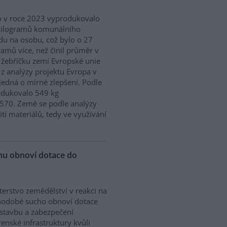
 v roce 2023 vyprodukovalo
kilogramů komunálního
u na osobu, což bylo o 27
ramů více, než činil průměr v
 žebříčku zemí Evropské unie
 z analýzy projektu Evropa v
edná o mírné zlepšení. Podle
odukovalo 549 kg
570. Země se podle analýzy
ití materiálů, tedy ve využívání
chu obnoví dotace do
terstvo zemědělství v reakci na
hodobé sucho obnoví dotace
stavbu a zabezpečení
enské infrastruktury kvůli