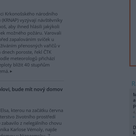
ci Krkonošského národního
 (KRNAP) vyzývají návštěvníky
oš, aby ihned hlásili jakýkoli
ek možného požáru. Varovali
před zapalováním svíček u
žíváním přenosných vařičů v
h dnech poroste, řekl ČTK
odle meteorologů přichází
teploty blížit 40 stupňům
nemá.
molovi, bude mít nový domov
M
a
p
 Elsa, kterou na začátku června
4
terstvo životního prostředí
 zabavilo z nelegálního chovu
D
níka Karlose Vémoly, najde
k
 domov v Nizozemsku. Z