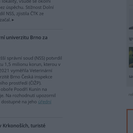
 lokality, všude se okolní
ez úspěchu. Stížnost Dolní
dil NSS, zjistila ČTK ze
začal.
ní univerzitu Brno za
ig
šší správní soud (NSS) potvrdil
u 1,5 milionu korun, kterou v
2021 vyměřila Veterinární
sa
rzitě Brno Česká inspekce
ního prostředí (ČIŽP).
oboře Poodří Kunín na
re
je. Na rozhodnutí upozornil
e dostupné na jeho
úřední
 Krkonoších, turisté