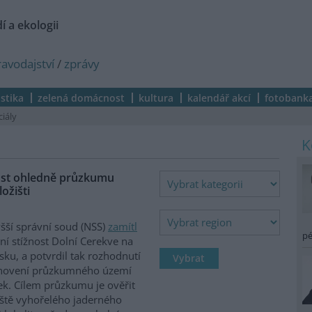
í a ekologii
ravodajství
/
zprávy
istika
zelená domácnost
kultura
kalendář akcí
fotobank
ciály
nost ohledně průzkumu
ožišti
šší správní soud (NSS)
zamítl
pé
ní stížnost Dolní Cerekve na
vsku, a potvrdil tak rozhodnutí
anovení průzkumného území
k. Cílem průzkumu je ověřit
ště vyhořelého jaderného