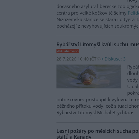
dočasného azylu v liberecké zoologick
centra pro velké kočkovité šelmy
Felid
Nizozemská stanice se stará i o tygra T
pocházejí z nevyhovujících soukromýc
Rybářství Litomyšl kvůli suchu mus
Aktualizováno
28.7.2026 10:40 (
ČTK
)
Diskuse: 3
Rybář
dlou
vody 
U dal
pokra
nutné rovněž přistoupit k výlovu. Leto
běžného přítoku vody, což situaci zhorš
Rybářství Litomyšl Michal Brychta.
Lesní požáry po měsících sucha po
států a Kanady