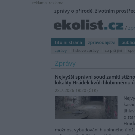
reklama
reklama
zprávy o přírodě, životním prostřed
/
zp
titulní strana
zpravodajství
public
zprávy
tiskové zprávy
co píší jiní
spe
Zprávy
Nejvyšší správní soud zamítl stíž
lokality Hrádek kvůli hlubinnému úl
28.7.2026 18:20 (
ČTK
)
Nejvy
kasač
Jihla
o st
Hráde
možnost vybudování hlubinného úloži