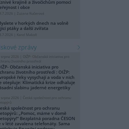
íznivé krajině a živočichům pomoci
eřejnost i obce
9.7.2026 | Zuzana Kučerová
yslete v horkých dnech na volně
ijící ptáky a další zvířata
8.7.2026 | Karel Makoň
tiskové zprávy
. srpna 2026 |
OIŽP- Občanská iniciativa pro
chranu životního prostředí
IŽP- Občanská iniciativa pro
chranu životního prostředí : OIŽP:
vropské řeky vysychají a voda v nich
e otepluje: Klimatická krize odhaluje
ásadní slabinu jaderné energetiky
. srpna 2026 |
Česká společnost pro ochranu
etopýrů
eská společnost pro ochranu
etopýrů: „Pomoc, máme v domě
etopýry!“ Bezplatná poradna ČESON
e v létě zavalena telefonáty. Sama
otřebuje finanční podporu.