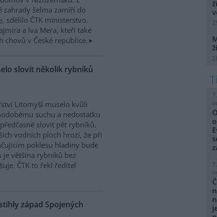
ž
é zahrady šelma zamíří do
v
a,
sdělilo ČTK ministerstvo.
2
ajmira a lva Mera, kteří také
M
h chovů v České republice.
ž
2
elo slovit několik rybníků
7
o
ství Litomyšl muselo kvůli
O
hodobému suchu a nedostatku
o
předčasně slovit pět rybníků.
E
ších vodních ploch hrozí, že při
s
čujícím poklesu hladiny bude
z
s je většina rybníků bez
uje. ČTK to řekl ředitel
7
n
Č
n
n
stihly západ Spojených
j
p