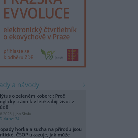
rady a návody
ýtus o zeleném koberci: Proč
nglický trávník v létě zabíjí život v
ůdě
.8.2026 | Jan Skala
Diskuse: 34
opady horka a sucha na přírodu jsou
ritické. ČSOP ukazuje, jak může