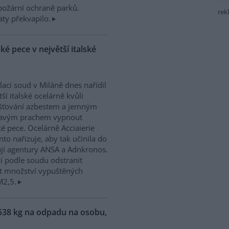
ipožární ochraně parků.
rek
ty překvapilo.
é pece v největší italské
ací soud v Miláně dnes nařídil
tší italské ocelárně kvůli
šťování azbestem a jemným
tavým prachem vypnout
é pece. Ocelárně Acciaierie
anto nařizuje, aby tak učinila do
jí agentury ANSA a Adnkronos.
í podle soudu odstranit
žit množství vypuštěných
M2,5.
538 kg na odpadu na osobu,