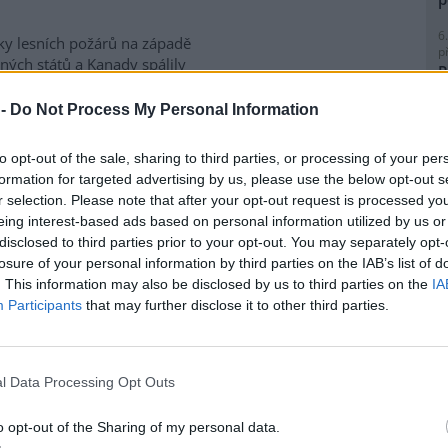
6
ky lesních požárů na západě
p
ných států a Kanady spálily
R
e kilometrů čtverečních půdy. V
p
ckém státě Oregon o víkendu
l
 -
Do Not Process My Personal Information
a desítka požárů podle
metrů čtverečních porostu,
to opt-out of the sale, sharing to third parties, or processing of your per
aci tisíců lidí. V provincii
formation for targeted advertising by us, please use the below opt-out s
dy mezitím propukly nové
r selection. Please note that after your opt-out request is processed y
m kterých udeřily v oblastech
8
eing interest-based ads based on personal information utilized by us or
le kanadského premiéra Marka
K
disclosed to third parties prior to your opt-out. You may separately opt-
dí k nejhorším v historii
O
losure of your personal information by third parties on the IAB’s list of
. This information may also be disclosed by us to third parties on the
IA
9
O
Participants
that may further disclose it to other third parties.
s
ážky, sucho bude kvůli
1
(
l Data Processing Opt Outs
H
ní sucho v Evropě vlivem
p
tické změny zesílilo. Přestože
a
o opt-out of the Sharing of my personal data.
y výrazněji neubývají, vyšší