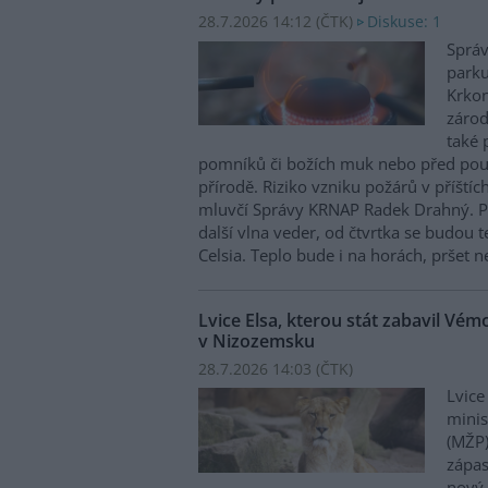
28.7.2026 14:12 (
ČTK
)
Diskuse: 1
Správ
parku
Krkon
zárod
také 
pomníků či božích muk nebo před pou
přírodě. Riziko vzniku požárů v příštíc
mluvčí Správy KRNAP Radek Drahný. P
další vlna veder, od čtvrtka se budou 
Celsia. Teplo bude i na horách, pršet 
Lvice Elsa, kterou stát zabavil Vé
v Nizozemsku
28.7.2026 14:03 (
ČTK
)
Lvice
minis
(MŽP)
zápas
nový