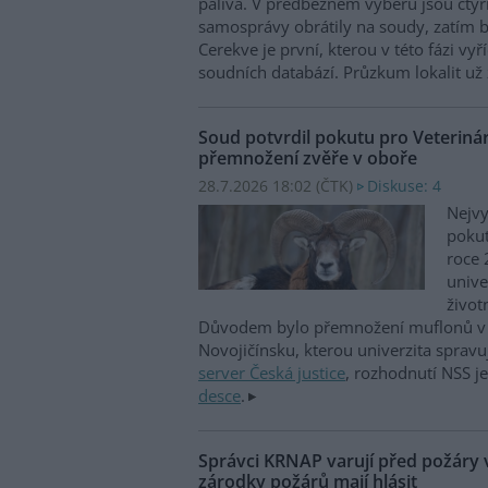
paliva. V předběžném výběru jsou čtyři
samosprávy obrátily na soudy, zatím b
Cerekve je první, kterou v této fázi vyří
soudních databází. Průzkum lokalit už 
Soud potvrdil pokutu pro Veterinár
přemnožení zvěře v oboře
28.7.2026 18:02 (
ČTK
)
Diskuse: 4
Nejvy
pokut
roce 
unive
život
Důvodem bylo přemnožení muflonů v 
Novojičínsku, kterou univerzita spravu
server Česká justice
, rozhodnutí NSS j
desce
.
Správci KRNAP varují před požáry v
zárodky požárů mají hlásit