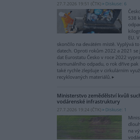
27.7.2026 19:51 (
ČTK
)
Diskuse: 6
Česko
538 
odpad
kilog
EU. V
skončilo na devátém místě. Vyplývá to
datech. Oproti rokům 2022 a 2021 se j
dat Eurostatu Česko v roce 2022 vypr
komunálního odpadu, o rok dříve pak 
také rychle zlepšuje v cirkulárním využ
recyklovaných materiálů.
Ministerstvo zemědělství kvůli su
vodárenské infrastruktury
27.7.2026 19:24 (
ČTK
)
Diskuse: 1
Minis
dlou
na vý
vodár