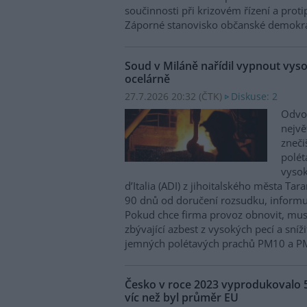
součinnosti při krizovém řízení a prot
Záporné stanovisko občanské demokra
Soud v Miláně nařídil vypnout vysok
ocelárně
27.7.2026 20:32 (
ČTK
)
Diskuse: 2
Odvol
nejvě
zneči
polé
vysok
d’Italia (ADI) z jihoitalského města Tar
90 dnů od doručení rozsudku, informu
Pokud chce firma provoz obnovit, mus
zbývající azbest z vysokých pecí a sní
jemných polétavých prachů PM10 a P
Česko v roce 2023 vyprodukovalo 
víc než byl průměr EU