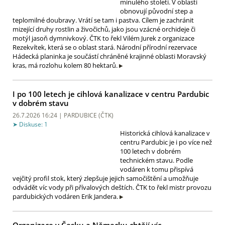
minulého století. V oblasti
obnovují původní step a
teplomilné doubravy. Vrátí se tam i pastva. Cílem je zachránit
mizející druhy rostlin a živočichů, jako jsou vzácné orchideje či
motýl jasoň dymnivkový. ČTK to řekl Vilém Jurek z organizace
Rezekvítek, která se o oblast stará. Národní přírodní rezervace
Hádecká planinka je součástí chráněné krajinné oblasti Moravský
kras, má rozlohu kolem 80 hektarů.
I po 100 letech je cihlová kanalizace v centru Pardubic
v dobrém stavu
26.7.2026 16:24 | PARDUBICE (
ČTK
)
Diskuse: 1
Historická cihlová kanalizace v
centru Pardubic je i po více než
100 letech v dobrém
technickém stavu. Podle
vodáren k tomu přispívá
vejčitý profil stok, který zlepšuje jejich samočištění a umožňuje
odvádět víc vody při přívalových deštích. ČTK to řekl mistr provozu
pardubických vodáren Erik Jandera.
Organizace v Česku a Německu chtějí víc