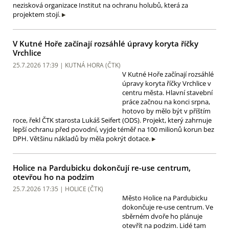
nezisková organizace Institut na ochranu holubů, která za
projektem stojí.
V Kutné Hoře začínají rozsáhlé úpravy koryta říčky
Vrchlice
25.7.2026 17:39 | KUTNÁ HORA (
ČTK
)
V Kutné Hoře začínají rozsáhlé
úpravy koryta říčky Vrchlice v
centru města. Hlavní stavební
práce začnou na konci srpna,
hotovo by mělo být v příštím
roce, řekl ČTK starosta Lukáš Seifert (ODS). Projekt, který zahrnuje
lepší ochranu před povodní, vyjde téměř na 100 milionů korun bez
DPH. Většinu nákladů by měla pokrýt dotace.
Holice na Pardubicku dokončují re-use centrum,
otevřou ho na podzim
25.7.2026 17:35 | HOLICE (
ČTK
)
Město Holice na Pardubicku
dokončuje re-use centrum. Ve
sběrném dvoře ho plánuje
otevřít na podzim. Lidé tam