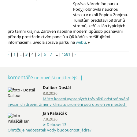
Správa Národního parku
Podyjí obnovila naučnou
stezku v okolí Popic u Znojma.
Turistům představí 58 druhů
stromů, keřů a lián typických
pro tamní krajinu. Zároveň nabídne moderní způsob poznávání
přírody prostřednictvím panelů a QR kódů s rozšiřujícími
informacemi, uvedla správa parku na
webu
.
«
|
1
|
..
|
3
|
4
|
5
|
6
|
7
|
..
|
1581
|
»
komentáře
nejnovější
nejčtenější
Dalibor Dostál
8.8.2026
Místo kosení vyprahlých trávníků odstraňování
invazních dřevin. Změny klimatu promění péči o zeleň ve městech
Jan Palaščák
7.8.2026
Diskuse: 13
Ohrožuje nedostatek vody budoucnost jádra?