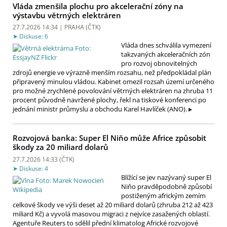
Vláda zmenšila plochu pro akcelerační zóny na
výstavbu větrných elektráren
27.7.2026 14:34 | PRAHA (
ČTK
)
Diskuse: 6
Vláda dnes schválila vymezení
takzvaných akceleračních zón
pro rozvoj obnovitelných
zdrojů energie ve výrazně menším rozsahu, než předpokládal plán
připravený minulou vládou. Kabinet omezil rozsah území určeného
pro možné zrychlené povolování větrných elektráren na zhruba 11
procent původně navržené plochy, řekl na tiskové konferenci po
jednání ministr průmyslu a obchodu Karel Havlíček (ANO).
Rozvojová banka: Super El Niňo může Africe způsobit
škody za 20 miliard dolarů
27.7.2026 14:33 (
ČTK
)
Diskuse: 4
Blížící se jev nazývaný super El
Niňo pravděpodobně způsobí
postiženým africkým zemím
celkové škody ve výši deset až 20 miliard dolarů (zhruba 212 až 423
miliard Kč) a vyvolá masovou migraci z nejvíce zasažených oblastí.
Agentuře Reuters to sdělil přední klimatolog Africké rozvojové