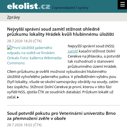
☰
/
zpravodajství
/
zprávy
Zprávy
Nejvyšší správní soud zamítl stížnost ohledně
průzkumu lokality Hrádek kvůli hlubinnému úložišti
28.7.2026 18:20 (
ČTK
)
Nejvyšší správní soud (NSS)
zamítl
kasační stížnost Dolní
Cerekve na Jihlavsku, a potvrdil
tak rozhodnutí o stanovení
průzkumného území Hrádek.
Cílem průzkumu je ověřit možnost vybudování hlubinného
úložiště vyhořelého jaderného paliva. V předběžném výběru jsou
čtyři lokality, všude se okolní samosprávy obrátily na soudy, zatím
bez úspěchu. Stížnost Dolní Cerekve je první, kterou v této fázi
vyřídil NSS, zjistila ČTK ze soudních databází. Průzkum lokalit už
začal.
Soud potvrdil pokutu pro Veterinární univerzitu Brno
za přemnožení zvěře v oboře
28.7.2026 18:02 (
ČTK
)