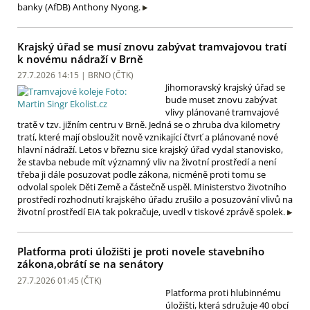
banky (AfDB) Anthony Nyong.
Krajský úřad se musí znovu zabývat tramvajovou tratí
k novému nádraží v Brně
27.7.2026 14:15 | BRNO (
ČTK
)
Jihomoravský krajský úřad se
bude muset znovu zabývat
vlivy plánované tramvajové
tratě v tzv. jižním centru v Brně. Jedná se o zhruba dva kilometry
tratí, které mají obsloužit nově vznikající čtvrť a plánované nové
hlavní nádraží. Letos v březnu sice krajský úřad vydal stanovisko,
že stavba nebude mít významný vliv na životní prostředí a není
třeba ji dále posuzovat podle zákona, nicméně proti tomu se
odvolal spolek Děti Země a částečně uspěl. Ministerstvo životního
prostředí rozhodnutí krajského úřadu zrušilo a posuzování vlivů na
životní prostředí EIA tak pokračuje, uvedl v tiskové zprávě spolek.
Platforma proti úložišti je proti novele stavebního
zákona,obrátí se na senátory
27.7.2026 01:45 (
ČTK
)
Platforma proti hlubinnému
úložišti, která sdružuje 40 obcí