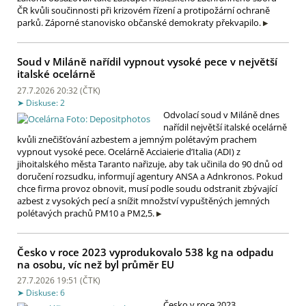
ČR kvůli součinnosti při krizovém řízení a protipožární ochraně
parků. Záporné stanovisko občanské demokraty překvapilo.
Soud v Miláně nařídil vypnout vysoké pece v největší
italské ocelárně
27.7.2026 20:32 (
ČTK
)
Diskuse: 2
Odvolací soud v Miláně dnes
nařídil největší italské ocelárně
kvůli znečišťování azbestem a jemným polétavým prachem
vypnout vysoké pece. Ocelárně Acciaierie d’Italia (ADI) z
jihoitalského města Taranto nařizuje, aby tak učinila do 90 dnů od
doručení rozsudku, informují agentury ANSA a Adnkronos. Pokud
chce firma provoz obnovit, musí podle soudu odstranit zbývající
azbest z vysokých pecí a snížit množství vypuštěných jemných
polétavých prachů PM10 a PM2,5.
Česko v roce 2023 vyprodukovalo 538 kg na odpadu
na osobu, víc než byl průměr EU
27.7.2026 19:51 (
ČTK
)
Diskuse: 6
Česko v roce 2023