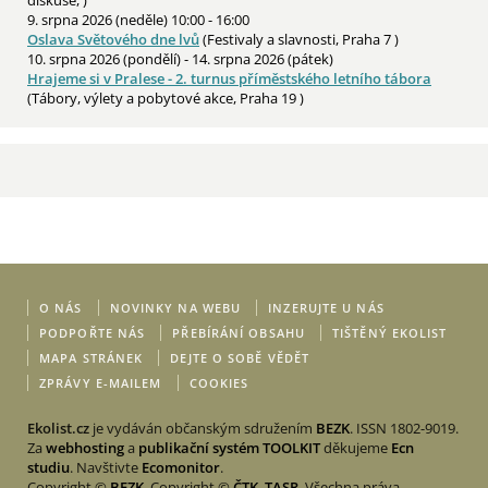
diskuse, )
9. srpna 2026 (neděle) 10:00 - 16:00
Oslava Světového dne lvů
(Festivaly a slavnosti, Praha 7 )
10. srpna 2026 (pondělí) - 14. srpna 2026 (pátek)
Hrajeme si v Pralese - 2. turnus příměstského letního tábora
(Tábory, výlety a pobytové akce, Praha 19 )
O NÁS
NOVINKY NA WEBU
INZERUJTE U NÁS
PODPOŘTE NÁS
PŘEBÍRÁNÍ OBSAHU
TIŠTĚNÝ EKOLIST
MAPA STRÁNEK
DEJTE O SOBĚ VĚDĚT
ZPRÁVY E-MAILEM
COOKIES
Ekolist.cz
je vydáván občanským sdružením
BEZK
. ISSN 1802-9019.
Za
webhosting
a
publikační systém TOOLKIT
děkujeme
Ecn
studiu
. Navštivte
Ecomonitor
.
Copyright ©
BEZK
. Copyright ©
ČTK
,
TASR
. Všechna práva