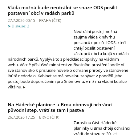
Vláda možná bude neutrální ke snaze ODS posílit
postavení obcí v radách parků
27.7.2026 00:15 | PRAHA (
ČTK
)
Diskuse: 2
Neutrální postoj možná
zaujme vláda k návrhu
poslanců opoziční ODS, kteří
chtějí posílit postavení
zástupců obcí a krajů v radách
národních parků. Vyplývá to z předkládací zprávy na vládním
webu. Věcně příslušné ministerstvo životního prostředí podle ní
své stanovisko k příslušné novele o ochraně přírody ve stanovené
lhůtě nedodalo. Kabinet se má novelou zabývat v pondělí. Jeho
postoj bude doporučením pro Sněmovnu, v níž má vládní koalice
většinu.
Na Hádecké planince u Brna obnovují ochránci
původní step, vrátí se tam i pastva
26.7.2026 17:25 | BRNO (
ČTK
)
Zarostlou část Hádecké
planinky u Brna chtějí ochránci
vrátit do stavu ze 30. let