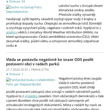
Diskuse: 54
Letošní sucho v Evropě vlivem
klimatické změny zesílilo.
Přestože srážky výrazněji
neubývají, vyšší teploty zásadně zvyšují výpar vody z krajiny a
prohlubují dopady sucha. Oteplující se atmosféra je totiž žíznivější
a urychluje vysychání půdy, vegetace i vodních toků. Vyplývá to z
analýzy
vědců z iniciativy World Weather Attribution (WWA), na
které spolupracovala i Česká zemědělská univerzita (ČZU). Vědci
zkoumali srážky, půdní vláhu a schopnost atmosféry odpařovat
vodu.
Vláda se postavila negativně ke snaze ODS posílit
postavení obcí v radách parků
27.7.2026 20:55 | PRAHA (
ČTK
)
Diskuse: 1
Negativní postoj dnes zaujala
vláda k návrhu poslanců
opoziční ODS, kteří chtějí
posílit postavení zástupců obcí a krajů v radách národních parků.
Vyplývá to z
výsledků
zasedání. Osm občanských demokratů v čele
s Janem Burešem chce posílit roli zástupců samospráv při
schvalování strategických dokumentů. Místa v radách by navíc ze
zákona obsazovali také zástupci Hasičského záchranného sboru