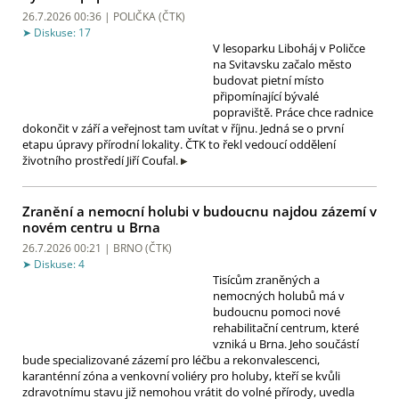
26.7.2026 00:36 | POLIČKA (
ČTK
)
Diskuse: 17
V lesoparku Liboháj v Poličce
na Svitavsku začalo město
budovat pietní místo
připomínající bývalé
popraviště. Práce chce radnice
dokončit v září a veřejnost tam uvítat v říjnu. Jedná se o první
etapu úpravy přírodní lokality. ČTK to řekl vedoucí oddělení
životního prostředí Jiří Coufal.
Zranění a nemocní holubi v budoucnu najdou zázemí v
novém centru u Brna
26.7.2026 00:21 | BRNO (
ČTK
)
Diskuse: 4
Tisícům zraněných a
nemocných holubů má v
budoucnu pomoci nové
rehabilitační centrum, které
vzniká u Brna. Jeho součástí
bude specializované zázemí pro léčbu a rekonvalescenci,
karanténní zóna a venkovní voliéry pro holuby, kteří se kvůli
zdravotnímu stavu již nemohou vrátit do volné přírody, uvedla