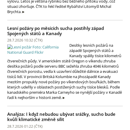
výlovu. Letos je většina rybníků bez běžného přítoku vody, což
situaci zhoršuje. ČTK to řekl ředitel Rybářství Litomyšl Michal
Brychta.
Lesní požáry po měsících sucha postihly západ
Spojených států a Kanady
28.7.2026 10:32 (
ČTK
)
Desítky lesních požárů na
západě Spojených států a
Kanady spálily tisíce kilometrů
čtverečních půdy. V americkém státě Oregon o víkendu zhruba
desítka požárů podle serveru BBC sežehla zhruba 4046 kilometrů
čtverečních porostu, vedla k uzavření důležité dálnice a evakuaci
tisíců lidí. V provincii Britská Kolumbie na jihozápadě Kanady
mezitím propukly nové požáry po víkendových bouřkách, během
kterých udeřily v oblastech postižených suchy tisíce blesků. Podle
kanadského premiéra Marka Carneyho se nynější požáry v Kanadě
řadí k nejhorším v historii země.
Analýza: I když nebudou ubývat srážky, sucho bude
kvůli klimatické změně sílit
28.7.2026 01:22 (
ČTK
)