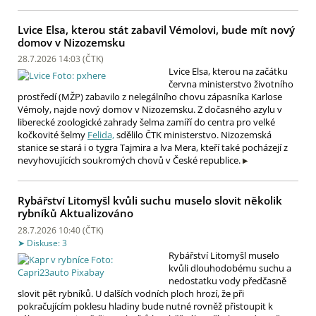
Lvice Elsa, kterou stát zabavil Vémolovi, bude mít nový
domov v Nizozemsku
28.7.2026 14:03 (
ČTK
)
Lvice Elsa, kterou na začátku
června ministerstvo životního
prostředí (MŽP) zabavilo z nelegálního chovu zápasníka Karlose
Vémoly, najde nový domov v Nizozemsku. Z dočasného azylu v
liberecké zoologické zahrady šelma zamíří do centra pro velké
kočkovité šelmy
Felida,
sdělilo ČTK ministerstvo. Nizozemská
stanice se stará i o tygra Tajmira a lva Mera, kteří také pocházejí z
nevyhovujících soukromých chovů v České republice.
Rybářství Litomyšl kvůli suchu muselo slovit několik
rybníků
Aktualizováno
28.7.2026 10:40 (
ČTK
)
Diskuse: 3
Rybářství Litomyšl muselo
kvůli dlouhodobému suchu a
nedostatku vody předčasně
slovit pět rybníků. U dalších vodních ploch hrozí, že při
pokračujícím poklesu hladiny bude nutné rovněž přistoupit k