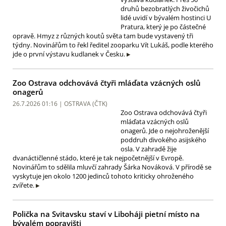
druhů bezobratlých živočichů
lidé uvidí v bývalém hostinci U
Pratura, který je po částečné
opravě. Hmyz z různých koutů světa tam bude vystavený tři
týdny. Novinářům to řekl ředitel zooparku Vít Lukáš, podle kterého
jde o první výstavu kudlanek v Česku.
Zoo Ostrava odchovává čtyři mláďata vzácných oslů
onagerů
26.7.2026 01:16 | OSTRAVA (
ČTK
)
Zoo Ostrava odchovává čtyři
mláďata vzácných oslů
onagerů. Jde o nejohroženější
poddruh divokého asijského
osla. V zahradě žije
dvanáctičlenné stádo, které je tak nejpočetnější v Evropě.
Novinářům to sdělila mluvčí zahrady Šárka Nováková. V přírodě se
vyskytuje jen okolo 1200 jedinců tohoto kriticky ohroženého
zvířete.
Polička na Svitavsku staví v Liboháji pietní místo na
bývalém popravišti