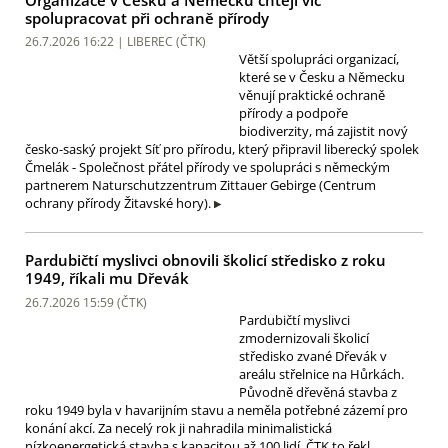
spolupracovat při ochraně přírody
26.7.2026 16:22 | LIBEREC (
ČTK
)
Větší spolupráci organizací,
které se v Česku a Německu
věnují praktické ochraně
přírody a podpoře
biodiverzity, má zajistit nový
česko-saský projekt Síť pro přírodu, který připravil liberecký spolek
Čmelák - Společnost přátel přírody ve spolupráci s německým
partnerem Naturschutzzentrum Zittauer Gebirge (Centrum
ochrany přírody Žitavské hory).
Pardubičtí myslivci obnovili školicí středisko z roku
1949, říkali mu Dřevák
26.7.2026 15:59 (
ČTK
)
Pardubičtí myslivci
zmodernizovali školicí
středisko zvané Dřevák v
areálu střelnice na Hůrkách.
Původně dřevěná stavba z
roku 1949 byla v havarijním stavu a neměla potřebné zázemí pro
konání akcí. Za necelý rok ji nahradila minimalistická
nízkoenergetická stavba s kapacitou až 100 lidí. ČTK to řekl