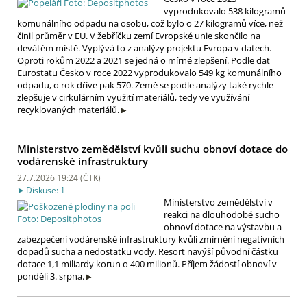
vyprodukovalo 538 kilogramů
komunálního odpadu na osobu, což bylo o 27 kilogramů více, než
činil průměr v EU. V žebříčku zemí Evropské unie skončilo na
devátém místě. Vyplývá to z analýzy projektu Evropa v datech.
Oproti rokům 2022 a 2021 se jedná o mírné zlepšení. Podle dat
Eurostatu Česko v roce 2022 vyprodukovalo 549 kg komunálního
odpadu, o rok dříve pak 570. Země se podle analýzy také rychle
zlepšuje v cirkulárním využití materiálů, tedy ve využívání
recyklovaných materiálů.
Ministerstvo zemědělství kvůli suchu obnoví dotace do
vodárenské infrastruktury
27.7.2026 19:24 (
ČTK
)
Diskuse: 1
Ministerstvo zemědělství v
reakci na dlouhodobé sucho
obnoví dotace na výstavbu a
zabezpečení vodárenské infrastruktury kvůli zmírnění negativních
dopadů sucha a nedostatku vody. Resort navýší původní částku
dotace 1,1 miliardy korun o 400 milionů. Příjem žádostí obnoví v
pondělí 3. srpna.