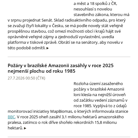
a měst a 18 spolků z ČR,
nesouhlasí s novelou
stavebního zákona, kterou má
v srpnu projednat Senát. Sklad radioaktivního odpadu, pro který
se zvažují čtyři lokality v Česku, se má podle novely stát veřejně
prospěšnou stavbou, což omezí možnosti obcí i krajů hájit své
oprávněné veřejné zájmy a zjednoduší vyvlastnění, uvedla
platforma v tiskové zprávě. Obrátí se na senátory, aby novelu v
této podobě odmítli.
Požáry v brazilské Amazonii zasáhly v roce 2025
nejmenší plochu od roku 1985
27.7.2026 00:50 (
ČTK
)
Rozloha území zasaženého
požáry v brazilské Amazonii
loni klesla na nejnižší úroveň
od začátku vedení záznamů v
roce 1985. Vyplývá to z údajů
monitorovací iniciativy MapBiomas, o kterých informovala stanice
BBC
. V roce 2025 oheň zasáhl 3,1 milionu hektarů amazonského
pralesa, zatímco o rok dříve shořelo rekordních 15,8 milionu
hektarů.