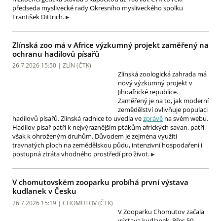
předseda myslivecké rady Okresního mysliveckého spolku
František Dittrich.
Zlínská zoo má v Africe výzkumný projekt zaměřený na
ochranu hadilovů písařů
26.7.2026 15:50 | ZLÍN (
ČTK
)
Zlínská zoologická zahrada má
nový výzkumný projekt v
Jihoafrické republice.
Zaměřený je na to, jak moderní
zemědělství ovlivňuje populaci
hadilovů písařů. Zlínská radnice to uvedla ve
zprávě
na svém webu.
Hadilov písař patří k nejvýraznějším ptákům afrických savan, patří
však k ohroženým druhům. Důvodem je zejména využití
travnatých ploch na zemědělskou půdu, intenzivní hospodaření i
postupná ztráta vhodného prostředí pro život.
V chomutovském zooparku probíhá první výstava
kudlanek v Česku
26.7.2026 15:19 | CHOMUTOV (
ČTK
)
V Zooparku Chomutov začala
výstava kudlanek. Přes 50