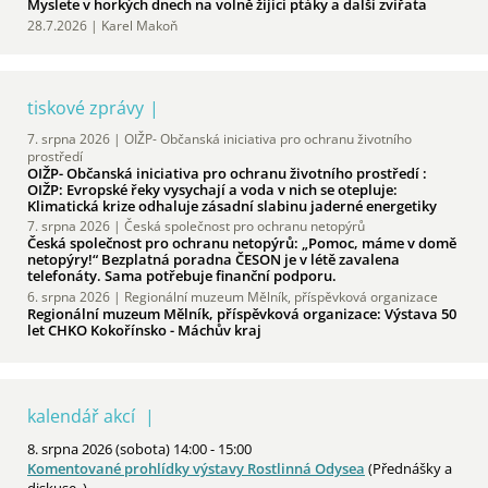
Myslete v horkých dnech na volně žijící ptáky a další zvířata
28.7.2026 | Karel Makoň
tiskové zprávy
7. srpna 2026 |
OIŽP- Občanská iniciativa pro ochranu životního
prostředí
OIŽP- Občanská iniciativa pro ochranu životního prostředí :
OIŽP: Evropské řeky vysychají a voda v nich se otepluje:
Klimatická krize odhaluje zásadní slabinu jaderné energetiky
7. srpna 2026 |
Česká společnost pro ochranu netopýrů
Česká společnost pro ochranu netopýrů: „Pomoc, máme v domě
netopýry!“ Bezplatná poradna ČESON je v létě zavalena
telefonáty. Sama potřebuje finanční podporu.
6. srpna 2026 |
Regionální muzeum Mělník, příspěvková organizace
Regionální muzeum Mělník, příspěvková organizace: Výstava 50
let CHKO Kokořínsko - Máchův kraj
kalendář akcí
8. srpna 2026 (sobota) 14:00 - 15:00
Komentované prohlídky výstavy Rostlinná Odysea
(Přednášky a