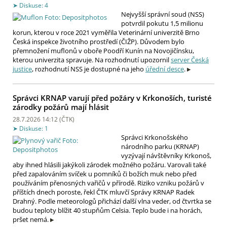
Diskuse: 4
Nejvyšší správní soud (NSS)
potvrdil pokutu 1,5 milionu
korun, kterou v roce 2021 vyměřila Veterinární univerzitě Brno
Česká inspekce životního prostředí (ČIŽP). Důvodem bylo
přemnožení muflonů v oboře Poodří Kunín na Novojičínsku,
kterou univerzita spravuje. Na rozhodnutí upozornil
server Česká
justice
, rozhodnutí NSS je dostupné na jeho
úřední desce
.
Správci KRNAP varují před požáry v Krkonoších, turisté
zárodky požárů mají hlásit
28.7.2026 14:12 (
ČTK
)
Diskuse: 1
Správci Krkonošského
národního parku (KRNAP)
vyzývají návštěvníky Krkonoš,
aby ihned hlásili jakýkoli zárodek možného požáru. Varovali také
před zapalováním svíček u pomníků či božích muk nebo před
používáním přenosných vařičů v přírodě. Riziko vzniku požárů v
příštích dnech poroste, řekl ČTK mluvčí Správy KRNAP Radek
Drahný. Podle meteorologů přichází další vlna veder, od čtvrtka se
budou teploty blížit 40 stupňům Celsia. Teplo bude i na horách,
pršet nemá.