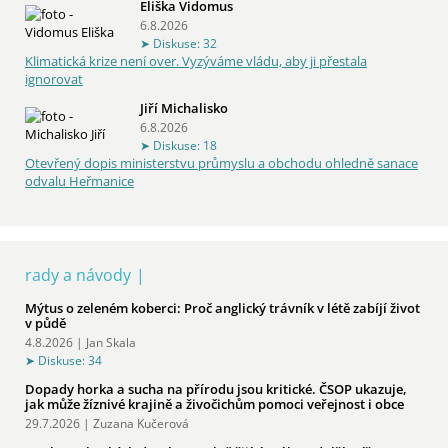
Eliška Vidomus
6.8.2026
Diskuse: 32
Klimatická krize není over. Vyzýváme vládu, aby ji přestala
ignorovat
Jiří Michalisko
6.8.2026
Diskuse: 18
Otevřený dopis ministerstvu průmyslu a obchodu ohledně sanace
odvalu Heřmanice
rady a návody
Mýtus o zeleném koberci: Proč anglický trávník v létě zabíjí život
v půdě
4.8.2026 | Jan Skala
Diskuse: 34
Dopady horka a sucha na přírodu jsou kritické. ČSOP ukazuje,
jak může žíznivé krajině a živočichům pomoci veřejnost i obce
29.7.2026 | Zuzana Kučerová