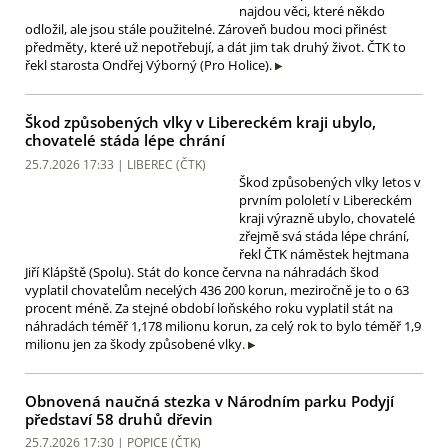
najdou věci, které někdo
odložil, ale jsou stále použitelné. Zároveň budou moci přinést
předměty, které už nepotřebují, a dát jim tak druhý život. ČTK to
řekl starosta Ondřej Výborný (Pro Holice).
Škod způsobených vlky v Libereckém kraji ubylo,
chovatelé stáda lépe chrání
25.7.2026 17:33 | LIBEREC (
ČTK
)
Škod způsobených vlky letos v
prvním pololetí v Libereckém
kraji výrazně ubylo, chovatelé
zřejmě svá stáda lépe chrání,
řekl ČTK náměstek hejtmana
Jiří Klápště (Spolu). Stát do konce června na náhradách škod
vyplatil chovatelům necelých 436 200 korun, meziročně je to o 63
procent méně. Za stejné období loňského roku vyplatil stát na
náhradách téměř 1,178 milionu korun, za celý rok to bylo téměř 1,9
milionu jen za škody způsobené vlky.
Obnovená naučná stezka v Národním parku Podyjí
představí 58 druhů dřevin
25.7.2026 17:30 | POPICE (
ČTK
)