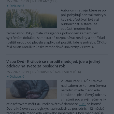
25.7.2026 17:29 | NABOČANY (
ČTK
)
Diskuse: 3
Autonomní stroje, které se po
poli pohybují bez traktoristy v
kabině, přestávají být vizí
budoucnosti a stávají se
součástí moderního
zemědělství. Díky umělé inteligenci a pokročilým kamerovým
systémům dokážou samostatně rozpoznávat rostliny a například
rozlišit úrodu od plevelů a aplikovat postřik, kde je potřeba. ČTK to
řekl Milan Kroulík z České zemědělské univerzity v Praze.
V zoo Dvůr Králové se narodil medojed, jde o jediný
odchov na světě za poslední rok
25.7.2026 17:19 | DVŮR KRÁLOVÉ NAD LABEM (
ČTK
)
Diskuse: 6
V Safari Parku Dvůr Králové
nad Labem se koncem června
narodilo mládě medojeda
kapského. Jde o čtvrtý odchov
v historii zoo a výjimečný je i v
celosvětovém měřítku. Podle světové databáze
ZIMS
se kromě
Dvora Králové v zoologických zahradách za posledních 12 měsíců
žádné mládě medojeda kapského nenarodilo. Chov medojedů je