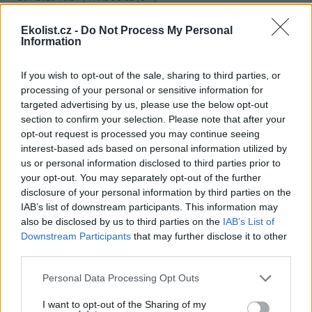
Diskuse: 1
Historická cihlová kanalizace v
Ekolist.cz -
Do Not Process My Personal
centru Pardubic je i po více než
Information
100 letech v dobrém
technickém stavu. Podle
vodáren k tomu přispívá
If you wish to opt-out of the sale, sharing to third parties, or
vejčitý profil stok, který zlepšuje jejich samočištění a umožňuje
processing of your personal or sensitive information for
odvádět víc vody při přívalových deštích. ČTK to řekl mistr provozu
targeted advertising by us, please use the below opt-out
pardubických vodáren Erik Jandera.
section to confirm your selection. Please note that after your
opt-out request is processed you may continue seeing
interest-based ads based on personal information utilized by
Organizace v Česku a Německu chtějí víc
spolupracovat při ochraně přírody
us or personal information disclosed to third parties prior to
your opt-out. You may separately opt-out of the further
26.7.2026 16:22 | LIBEREC (
ČTK
)
Větší spolupráci organizací,
disclosure of your personal information by third parties on the
které se v Česku a Německu
IAB’s list of downstream participants. This information may
věnují praktické ochraně
also be disclosed by us to third parties on the
IAB’s List of
přírody a podpoře
Downstream Participants
that may further disclose it to other
biodiverzity, má zajistit nový
third parties.
česko-saský projekt Síť pro přírodu, který připravil liberecký spolek
Čmelák - Společnost přátel přírody ve spolupráci s německým
Personal Data Processing Opt Outs
partnerem Naturschutzzentrum Zittauer Gebirge (Centrum
ochrany přírody Žitavské hory).
I want to opt-out of the Sharing of my