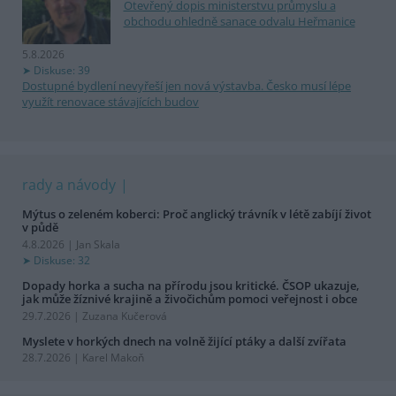
Otevřený dopis ministerstvu průmyslu a
obchodu ohledně sanace odvalu Heřmanice
5.8.2026
Diskuse: 39
Dostupné bydlení nevyřeší jen nová výstavba. Česko musí lépe
využít renovace stávajících budov
rady a návody
Mýtus o zeleném koberci: Proč anglický trávník v létě zabíjí život
v půdě
4.8.2026 | Jan Skala
Diskuse: 32
Dopady horka a sucha na přírodu jsou kritické. ČSOP ukazuje,
jak může žíznivé krajině a živočichům pomoci veřejnost i obce
29.7.2026 | Zuzana Kučerová
Myslete v horkých dnech na volně žijící ptáky a další zvířata
28.7.2026 | Karel Makoň