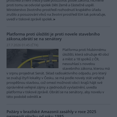
prostředí a není třeba ji dále posuzovat podle zákona, nicméně
proti tomu se odvolal spolek Děti Země a částečně uspěl.
Ministerstvo životního prostředí rozhodnutí krajského úřadu
zrušilo a posuzování vlivů na životní prostředí EIA tak pokračuje,
uvedl v tiskové zprávě spolek.
Platforma proti úložišti je proti novele stavebního
zákona,obrátí se na senátory
27.7.2026 01:45 (
ČTK
)
Platforma proti hlubinnému
úložišti, která sdružuje 40 obcí
a měst a 18 spolků z ČR,
nesouhlasí s novelou
stavebního zákona, kterou má
v srpnu projednat Senát. Sklad radioaktivního odpadu, pro který
se zvažují čtyři lokality v Česku, se má podle novely stát veřejně
prospěšnou stavbou, což omezí možnosti obcí i krajů hájit své
oprávněné veřejné zájmy a zjednoduší vyvlastnění, uvedla
platforma v tiskové zprávě. Obrátí se na senátory, aby novelu v
této podobě odmítli.
Požáry v brazilské Amazonii zasáhly v roce 2025
nejmenší plochu od roku 1985