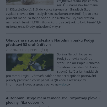
zřejmě svá stáda lépe chrání,
řekl ČTK náměstek hejtmana
Jiří Klápště (Spolu). Stát do konce června na náhradách škod
vyplatil chovatelům necelých 436 200 korun, meziročně je to o 63
procent méně. Za stejné období loňského roku vyplatil stát na
náhradách téměř 1,178 milionu korun, za celý rok to bylo téměř 1,9
milionu jen za škody způsobené vlky.
Obnovená naučná stezka v Národním parku Podyjí
představí 58 druhů dřevin
25.7.2026 17:30 | POPICE (
ČTK
)
Správa Národního parku
Podyjí obnovila naučnou
stezku v okolí Popic u Znojma.
Turistům představí 58 druhů
stromů, keřů a lián typických
pro tamní krajinu. Zároveň nabídne moderní způsob poznávání
přírody prostřednictvím panelů a QR kódů s rozšiřujícími
informacemi, uvedla správa parku na
webu
.
Autonomní stroje mění zemědělství, rozpoznají plevel i
plodiny, říká odborník