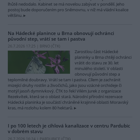
lhůtě nedodalo. Kabinet se má novelou zabývat v pondělí. Jeho
postoj bude doporučením pro Sněmovnu, v níž má vládní koalice
většinu.
Na Hádecké planince u Brna obnovují ochránci
původní step, vrátí se tam i pastva
26.7.2026 17:25 | BRNO (
ČTK
)
Zarostlou část Hádecké
planinky u Brna chtějí ochránci
vrátit do stavu ze 30. let
minulého století. V oblasti
obnovují původní step a
teplomilné doubravy. Vrátí se tam i pastva. Cílem je zachránit
mizející druhy rostlin a živočichů, jako jsou vzácné orchideje či
motýl jasoň dymnivkový. ČTK to řekl Vilém Jurek z organizace
Rezekvítek, která se o oblast stará. Národní přírodní rezervace
Hádecká planinka je součástí chráněné krajinné oblasti Moravský
kras, má rozlohu kolem 80 hektarů.
I po 100 letech je cihlová kanalizace v centru Pardubic
v dobrém stavu
26.7.2026 16:24 | PARDUBICE (
ČTK
)