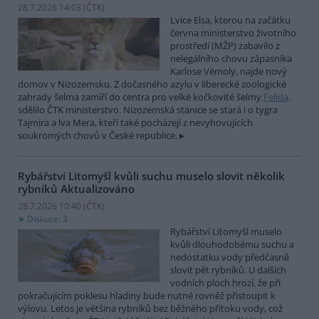
28.7.2026 14:03 (
ČTK
)
Lvice Elsa, kterou na začátku
června ministerstvo životního
prostředí (MŽP) zabavilo z
nelegálního chovu zápasníka
Karlose Vémoly, najde nový
domov v Nizozemsku. Z dočasného azylu v liberecké zoologické
zahrady šelma zamíří do centra pro velké kočkovité šelmy
Felida,
sdělilo ČTK ministerstvo. Nizozemská stanice se stará i o tygra
Tajmira a lva Mera, kteří také pocházejí z nevyhovujících
soukromých chovů v České republice.
Rybářství Litomyšl kvůli suchu muselo slovit několik
rybníků
Aktualizováno
28.7.2026 10:40 (
ČTK
)
Diskuse: 3
Rybářství Litomyšl muselo
kvůli dlouhodobému suchu a
nedostatku vody předčasně
slovit pět rybníků. U dalších
vodních ploch hrozí, že při
pokračujícím poklesu hladiny bude nutné rovněž přistoupit k
výlovu. Letos je většina rybníků bez běžného přítoku vody, což