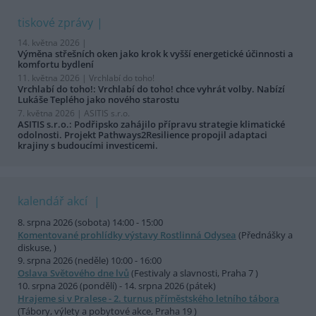
tiskové zprávy
14. května 2026 |
Výměna střešních oken jako krok k vyšší energetické účinnosti a
komfortu bydlení
11. května 2026 |
Vrchlabí do toho!
Vrchlabí do toho!: Vrchlabí do toho! chce vyhrát volby. Nabízí
Lukáše Teplého jako nového starostu
7. května 2026 |
ASITIS s.r.o.
ASITIS s.r.o.: Podřipsko zahájilo přípravu strategie klimatické
odolnosti. Projekt Pathways2Resilience propojil adaptaci
krajiny s budoucími investicemi.
kalendář akcí
8. srpna 2026 (sobota) 14:00 - 15:00
Komentované prohlídky výstavy Rostlinná Odysea
(Přednášky a
diskuse, )
9. srpna 2026 (neděle) 10:00 - 16:00
Oslava Světového dne lvů
(Festivaly a slavnosti, Praha 7 )
10. srpna 2026 (pondělí) - 14. srpna 2026 (pátek)
Hrajeme si v Pralese - 2. turnus příměstského letního tábora
(Tábory, výlety a pobytové akce, Praha 19 )