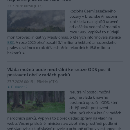
27.7.2026 00:50 (
ČTK
)
Rozloha území zasaženého
požáry v brazilské Amazonii
loni klesla na nejnižší úroveň
od začátku vedení záznamů v
roce 1985. Vyplývá to z údajů
monitorovací iniciativy MapBiomas, o kterých informovala stanice
BBC
. V roce 2025 oheň zasáhl 3,1 milionu hektarů amazonského
pralesa, zatímco o rok dříve shořelo rekordních 15,8 milionu
hektarů.
Vláda možná bude neutrální ke snaze ODS posílit
postavení obcí v radách parků
27.7.2026 00:15 | PRAHA (
ČTK
)
Diskuse: 2
Neutrální postoj možná
zaujme vláda k návrhu
poslanců opoziční ODS, kteří
chtějí posílit postavení
zástupců obcí a krajů v radách
národních parků. Vyplývá to z předkládací zprávy na vládním
webu. Věcně příslušné ministerstvo životního prostředí podle ní
své stanovisko k příslušné novele o ochraně přírody ve stanovené