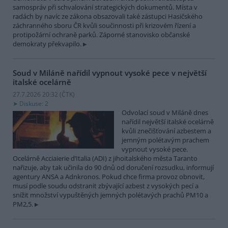
samospráv při schvalování strategických dokumentů. Místa v
radách by navíc ze zákona obsazovali také zástupci Hasičského
záchranného sboru ČR kvůli součinnosti při krizovém řízení a
protipožární ochraně parků. Záporné stanovisko občanské
demokraty překvapilo.
Soud v Miláně nařídil vypnout vysoké pece v největší
italské ocelárně
27.7.2026 20:32 (
ČTK
)
Diskuse: 2
Odvolací soud v Miláně dnes
nařídil největší italské ocelárně
kvůli znečišťování azbestem a
jemným polétavým prachem
vypnout vysoké pece.
Ocelárně Acciaierie d’Italia (ADI) z jihoitalského města Taranto
nařizuje, aby tak učinila do 90 dnů od doručení rozsudku, informují
agentury ANSA a Adnkronos. Pokud chce firma provoz obnovit,
musí podle soudu odstranit zbývající azbest z vysokých pecí a
snížit množství vypuštěných jemných polétavých prachů PM10 a
PM2,5.