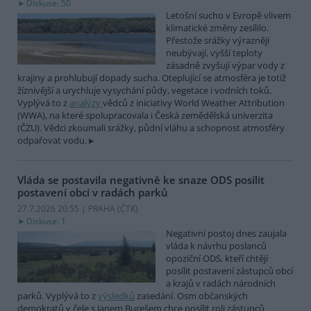
Diskuse: 50
Letošní sucho v Evropě vlivem
klimatické změny zesílilo.
Přestože srážky výrazněji
neubývají, vyšší teploty
zásadně zvyšují výpar vody z
krajiny a prohlubují dopady sucha. Oteplující se atmosféra je totiž
žíznivější a urychluje vysychání půdy, vegetace i vodních toků.
Vyplývá to z
analýzy
vědců z iniciativy World Weather Attribution
(WWA), na které spolupracovala i Česká zemědělská univerzita
(ČZU). Vědci zkoumali srážky, půdní vláhu a schopnost atmosféry
odpařovat vodu.
Vláda se postavila negativně ke snaze ODS posílit
postavení obcí v radách parků
27.7.2026 20:55 | PRAHA (
ČTK
)
Diskuse: 1
Negativní postoj dnes zaujala
vláda k návrhu poslanců
opoziční ODS, kteří chtějí
posílit postavení zástupců obcí
a krajů v radách národních
parků. Vyplývá to z
výsledků
zasedání. Osm občanských
demokratů v čele s Janem Burešem chce posílit roli zástupců