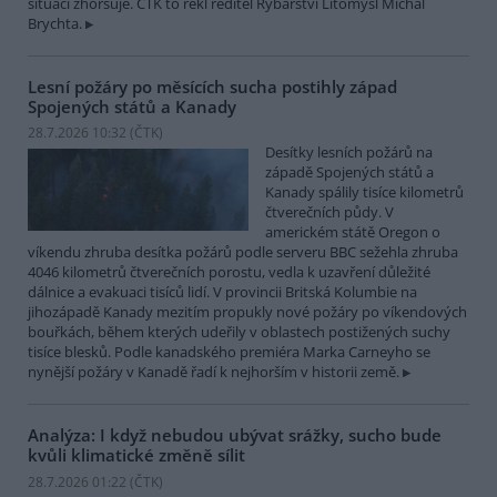
situaci zhoršuje. ČTK to řekl ředitel Rybářství Litomyšl Michal
Brychta.
Lesní požáry po měsících sucha postihly západ
Spojených států a Kanady
28.7.2026 10:32 (
ČTK
)
Desítky lesních požárů na
západě Spojených států a
Kanady spálily tisíce kilometrů
čtverečních půdy. V
americkém státě Oregon o
víkendu zhruba desítka požárů podle serveru BBC sežehla zhruba
4046 kilometrů čtverečních porostu, vedla k uzavření důležité
dálnice a evakuaci tisíců lidí. V provincii Britská Kolumbie na
jihozápadě Kanady mezitím propukly nové požáry po víkendových
bouřkách, během kterých udeřily v oblastech postižených suchy
tisíce blesků. Podle kanadského premiéra Marka Carneyho se
nynější požáry v Kanadě řadí k nejhorším v historii země.
Analýza: I když nebudou ubývat srážky, sucho bude
kvůli klimatické změně sílit
28.7.2026 01:22 (
ČTK
)