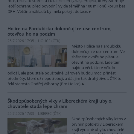
roce, řekl ČTK starosta Lukáš Seifert (ODS). Projekt, který zahrnuje
lepší ochranu před povodní, vyjde téměř na 100 milionů korun bez
DPH. Většinu nákladů by měla pokrýt dotace.
Holice na Pardubicku dokončují re-use centrum,
otevřou ho na podzim
25.7.2026 17:35 | HOLICE (
ČTK
)
Město Holice na Pardubicku
dokončuje re-use centrum. Ve
sběrném dvoře ho plánuje
otevřít na podzim. Lidé tam
najdou věci, které někdo
odložil, ale jsou stále použitelné. Zároveň budou moci přinést
předměty, které už nepotřebují, a dát jim tak druhý život. ČTK to
řekl starosta Ondřej Výborný (Pro Holice).
Škod způsobených vlky v Libereckém kraji ubylo,
chovatelé stáda lépe chrání
25.7.2026 17:33 | LIBEREC (
ČTK
)
Škod způsobených vlky letos v
prvním pololetí v Libereckém
kraji výrazně ubylo, chovatelé