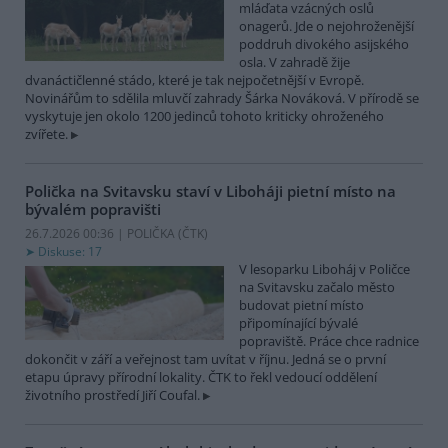
mláďata vzácných oslů
onagerů. Jde o nejohroženější
poddruh divokého asijského
osla. V zahradě žije
dvanáctičlenné stádo, které je tak nejpočetnější v Evropě.
Novinářům to sdělila mluvčí zahrady Šárka Nováková. V přírodě se
vyskytuje jen okolo 1200 jedinců tohoto kriticky ohroženého
zvířete.
Polička na Svitavsku staví v Liboháji pietní místo na
bývalém popravišti
26.7.2026 00:36 | POLIČKA (
ČTK
)
Diskuse: 17
V lesoparku Liboháj v Poličce
na Svitavsku začalo město
budovat pietní místo
připomínající bývalé
popraviště. Práce chce radnice
dokončit v září a veřejnost tam uvítat v říjnu. Jedná se o první
etapu úpravy přírodní lokality. ČTK to řekl vedoucí oddělení
životního prostředí Jiří Coufal.