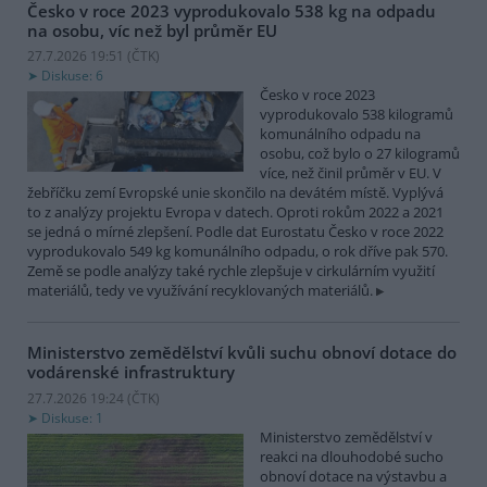
Česko v roce 2023 vyprodukovalo 538 kg na odpadu
na osobu, víc než byl průměr EU
27.7.2026 19:51 (
ČTK
)
Diskuse: 6
Česko v roce 2023
vyprodukovalo 538 kilogramů
komunálního odpadu na
osobu, což bylo o 27 kilogramů
více, než činil průměr v EU. V
žebříčku zemí Evropské unie skončilo na devátém místě. Vyplývá
to z analýzy projektu Evropa v datech. Oproti rokům 2022 a 2021
se jedná o mírné zlepšení. Podle dat Eurostatu Česko v roce 2022
vyprodukovalo 549 kg komunálního odpadu, o rok dříve pak 570.
Země se podle analýzy také rychle zlepšuje v cirkulárním využití
materiálů, tedy ve využívání recyklovaných materiálů.
Ministerstvo zemědělství kvůli suchu obnoví dotace do
vodárenské infrastruktury
27.7.2026 19:24 (
ČTK
)
Diskuse: 1
Ministerstvo zemědělství v
reakci na dlouhodobé sucho
obnoví dotace na výstavbu a