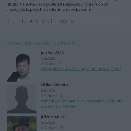
složitý, na světě v zoo podle databáze ZIMS nyní žije do 60
medojedů kapských, uvedla dnes dvorská zoo.
«
|
1
|
..
|
3
|
4
|
5
|
6
|
7
|
..
|
1581
|
»
komentáře
nejnovější
nejčtenější
Jan Palaščák
7.8.2026
Diskuse: 9
Ohrožuje nedostatek vody budoucnost jádra?
Eliška Vidomus
6.8.2026
Diskuse: 24
Klimatická krize není over. Vyzýváme vládu, aby
ji přestala ignorovat
Jiří Michalisko
6.8.2026
Diskuse: 18