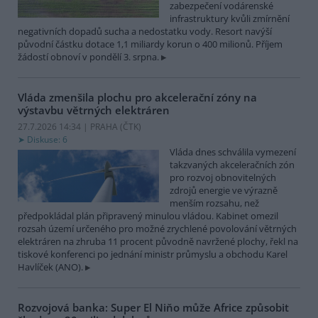
zabezpečení vodárenské
infrastruktury kvůli zmírnění
negativních dopadů sucha a nedostatku vody. Resort navýší
původní částku dotace 1,1 miliardy korun o 400 milionů. Příjem
žádostí obnoví v pondělí 3. srpna.
Vláda zmenšila plochu pro akcelerační zóny na
výstavbu větrných elektráren
27.7.2026 14:34 | PRAHA (
ČTK
)
Diskuse: 6
Vláda dnes schválila vymezení
takzvaných akceleračních zón
pro rozvoj obnovitelných
zdrojů energie ve výrazně
menším rozsahu, než
předpokládal plán připravený minulou vládou. Kabinet omezil
rozsah území určeného pro možné zrychlené povolování větrných
elektráren na zhruba 11 procent původně navržené plochy, řekl na
tiskové konferenci po jednání ministr průmyslu a obchodu Karel
Havlíček (ANO).
Rozvojová banka: Super El Niňo může Africe způsobit