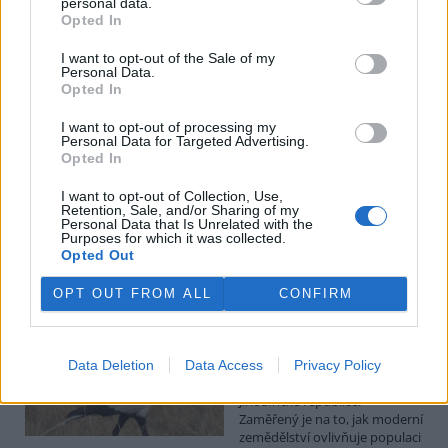
personal data.
Opted In
Pardubičtí myslivci obnovili školicí středisko z roku
1949, říkali mu Dřevák
I want to opt-out of the Sale of my
26.7.2026 15:59 (
ČTK
)
Personal Data.
Pardubičtí myslivci
Opted In
zmodernizovali školicí
středisko zvané Dřevák v
I want to opt-out of processing my
areálu střelnice na Hůrkách.
Personal Data for Targeted Advertising.
Opted In
Původně dřevěná stavba z
roku 1949 byla v havarijním stavu a neměla potřebné zázemí pro
konání akcí. Za necelý rok ji nahradila minimalistická
I want to opt-out of Collection, Use,
Retention, Sale, and/or Sharing of my
nízkoenergetická stavba s kapacitou až 100 lidí. ČTK to řekl
Personal Data that Is Unrelated with the
předseda myslivecké rady Okresního mysliveckého spolku
Purposes for which it was collected.
František Dittrich.
Opted Out
OPT OUT FROM ALL
CONFIRM
Zlínská zoo má v Africe výzkumný projekt zaměřený na
ochranu hadilovů písařů
26.7.2026 15:50 | ZLÍN (
ČTK
)
Zlínská zoologická zahrada má
Data Deletion
Data Access
Privacy Policy
nový výzkumný projekt v
Jihoafrické republice.
Zaměřený je na to, jak moderní
zemědělství ovlivňuje populaci