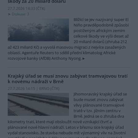
škody za 20 miliard dolarů
27.7.2026 14:33 (
ČTK
)
Diskuse: 3
Blížící se jev nazývaný super El
Niňo pravděpodobně způsobí
postiženým africkým zemím
celkové škody ve výši deset až
20 miliard dolarů (zhruba 212
až 423 miliard Kč) a vyvolá masovou migraci z nejvíce zasažených
oblastí. Agentuře Reuters to sdělil přední klimatolog Africké
rozvojové banky (AfDB) Anthony Nyong.
Krajský úřad se musí znovu zabývat tramvajovou tratí
k novému nádraží v Brně
27.7.2026 14:15 | BRNO (
ČTK
)
Jihomoravský krajský úřad se
bude muset znovu zabývat
vlivy plánované tramvajové
tratě v tzv. jižním centru v
Brně. Jedná se o zhruba dva
kilometry tratí, které mají obsloužit nově vznikající čtvrť a
plánované nové hlavní nádraží. Letos v březnu sice krajský úřad
vydal stanovisko, že stavba nebude mít významný vliv na životní