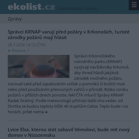
☰
/
zpravodajství
/
zprávy
Zprávy
Správci KRNAP varují před požáry v Krkonoších, turisté
zárodky požárů mají hlásit
28.7.2026 14:12 (
ČTK
)
Diskuse: 1
Správci Krkonošského
národního parku (KRNAP)
vyzývají návštěvníky Krkonoš,
aby ihned hlásili jakýkoli
zárodek možného požáru.
Varovali také před zapalováním svíček u pomníků či božích muk
nebo před používáním přenosných vařičů v přírodě. Riziko vzniku
požárů v příštích dnech poroste, řekl ČTK mluvčí Správy KRNAP
Radek Drahný. Podle meteorologů přichází další vlna veder, od
čtvrtka se budou teploty blížit 40 stupňům Celsia. Teplo bude i na
horách, pršet nemá.
Lvice Elsa, kterou stát zabavil Vémolovi, bude mít nový
domov v Nizozemsku