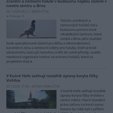
Zranění a nemocní holubi v budoucnu najdou zázemí v
novém centru u Brna
26.7.2026 00:21 | BRNO (
ČTK
)
Diskuse: 4
Tisícům zraněných a
nemocných holubů má v
budoucnu pomoci nové
rehabilitační centrum, které
vzniká u Brna. Jeho součástí
bude specializované zázemí pro léčbu a rekonvalescenci,
karanténní zóna a venkovní voliéry pro holuby, kteří se kvůli
zdravotnímu stavu již nemohou vrátit do volné přírody, uvedla
nezisková organizace Institut na ochranu holubů, která za
projektem stojí.
V Kutné Hoře začínají rozsáhlé úpravy koryta říčky
Vrchlice
25.7.2026 17:39 | KUTNÁ HORA (
ČTK
)
V Kutné Hoře začínají rozsáhlé
úpravy koryta říčky Vrchlice v
centru města. Hlavní stavební
práce začnou na konci srpna,
hotovo by mělo být v příštím