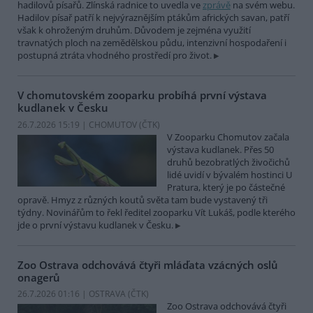
hadilovů písařů. Zlínská radnice to uvedla ve
zprávě
na svém webu.
Hadilov písař patří k nejvýraznějším ptákům afrických savan, patří
však k ohroženým druhům. Důvodem je zejména využití
travnatých ploch na zemědělskou půdu, intenzivní hospodaření i
postupná ztráta vhodného prostředí pro život.
V chomutovském zooparku probíhá první výstava
kudlanek v Česku
26.7.2026 15:19 | CHOMUTOV (
ČTK
)
V Zooparku Chomutov začala
výstava kudlanek. Přes 50
druhů bezobratlých živočichů
lidé uvidí v bývalém hostinci U
Pratura, který je po částečné
opravě. Hmyz z různých koutů světa tam bude vystavený tři
týdny. Novinářům to řekl ředitel zooparku Vít Lukáš, podle kterého
jde o první výstavu kudlanek v Česku.
Zoo Ostrava odchovává čtyři mláďata vzácných oslů
onagerů
26.7.2026 01:16 | OSTRAVA (
ČTK
)
Zoo Ostrava odchovává čtyři