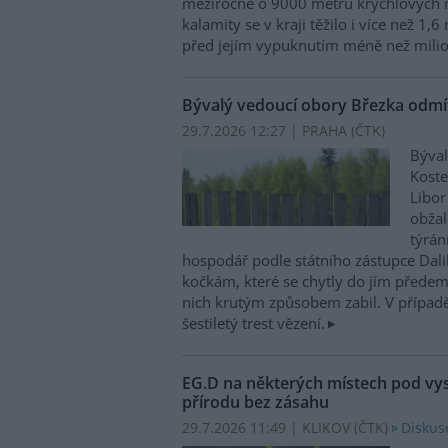
meziročně o 9000 metrů krychlových 
kalamity se v kraji těžilo i více než 1,
před jejím vypuknutím méně než milio
Bývalý vedoucí obory Březka odmítl
29.7.2026 12:27 | PRAHA (
ČTK
)
Býval
Koste
Libor
obžal
týrán
hospodář podle státního zástupce Dali
kočkám, které se chytly do jím předem
nich krutým způsobem zabil. V případ
šestiletý trest vězení.
EG.D na některých místech pod v
přírodu bez zásahu
29.7.2026 11:49 | KLIKOV (
ČTK
)
Diskus