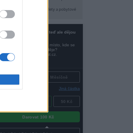
pátek) 16:30
arma CityCamp
(Tábory, výlety a pobytové
kce, Praha 10 )