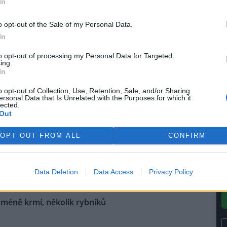
In
(
e 4. Zařízení rozprašováním vody
F
šují vlhkost a omezují
o opt-out of the Sale of my Personal Data.
a
Tomáš Mrázek.
In
to opt-out of processing my Personal Data for Targeted
perska na Litoměřicku
ing.
In
se: 2
o opt-out of Collection, Use, Retention, Sale, and/or Sharing
 likvidovat jedovaté
ersonal Data that Is Unrelated with the Purposes for which it
lected.
ové kaly ze Šumperska v
Out
u skládky Lukavec na
ěřicku budou úředníci
OPT OUT FROM ALL
CONFIRM
ovat podle zákona o vlivu na
stila ze zveřejněného rozhodnutí
ady proti záměru mají ústečtí
Data Deletion
Data Access
Privacy Policy
 méně krmí, několik rybníků