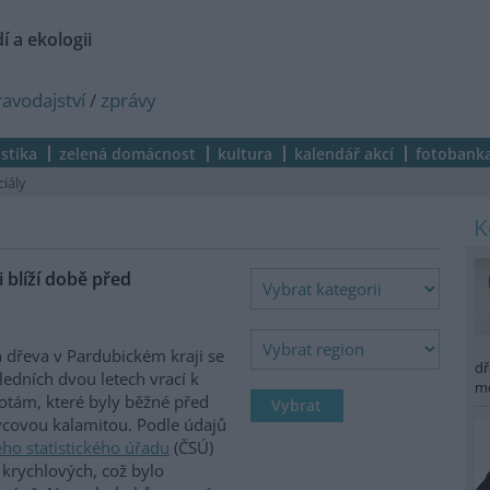
í a ekologii
ravodajství
/
zprávy
istika
zelená domácnost
kultura
kalendář akcí
fotobank
ciály
 blíží době před
 dřeva v Pardubickém kraji se
dř
ledních dvou letech vrací k
m
tám, které byly běžné před
covou kalamitou. Podle údajů
ho statistického úřadu
(ČSÚ)
 krychlových, což bylo