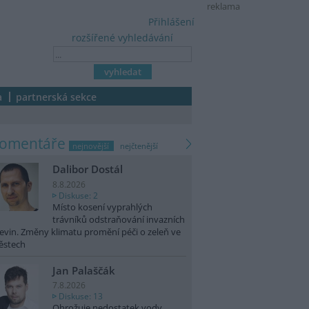
reklama
Přihlášení
rozšířené vyhledávání
a
partnerská sekce
komentáře
nejnovější
nejčtenější
Dalibor Dostál
8.8.2026
Diskuse: 2
Místo kosení vyprahlých
trávníků odstraňování invazních
evin. Změny klimatu promění péči o zeleň ve
ěstech
Jan Palaščák
7.8.2026
Diskuse: 13
Ohrožuje nedostatek vody