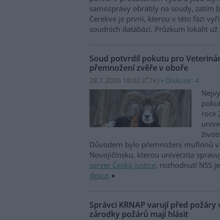
samosprávy obrátily na soudy, zatím b
Cerekve je první, kterou v této fázi vyří
soudních databází. Průzkum lokalit už 
Soud potvrdil pokutu pro Veterinár
přemnožení zvěře v oboře
28.7.2026 18:02 (
ČTK
)
Diskuse: 4
Nejvy
pokut
roce 
unive
život
Důvodem bylo přemnožení muflonů v 
Novojičínsku, kterou univerzita spravu
server Česká justice
, rozhodnutí NSS j
desce
.
Správci KRNAP varují před požáry v
zárodky požárů mají hlásit