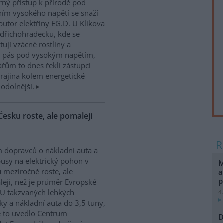
rný přístup k přírodě pod
ím vysokého napětí se snaží
ibutor elektřiny EG.D. U Klikova
ndřichohradecku, kde se
tují vzácné rostliny a
jí pás pod vysokým napětím,
ářům to dnes řekli zástupci
krajina kolem energetické
 odolnější.
Česku roste, ale pomaleji
 dopravců o nákladní auta a
usy na elektrický pohon v
M
 meziročně roste, ale
a
p
eji, než je průměr Evropské
 U takzvaných lehkých
4
ky a nákladní auta do 3,5 tuny,
ze to uvedlo Centrum
D