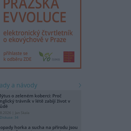
rady a návody
ýtus o zeleném koberci: Proč
nglický trávník v létě zabíjí život v
ůdě
.8.2026 | Jan Skala
Diskuse: 34
opady horka a sucha na přírodu jsou