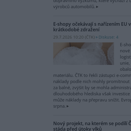
dopravního výzkumu, které vychází z 
výrobců automobilů.
E-shopy očekávají s nařízením EU v
krátkodobé zdražení
29.7.2026 10:20 (
ČTK
)
Diskuse: 4
E-sho
nové 
logis
unie,
obal
materiálu. ČTK to řekli zástupci e-co
náklady podle nich mohly promítnout 
za balné, zvýšit by se mohla administra
dlouhodobého hlediska však investice 
může náklady na přepravu snížit. Evrop
srpna.
Nový projekt, na kterém se podílí
stáda před útoky vlků