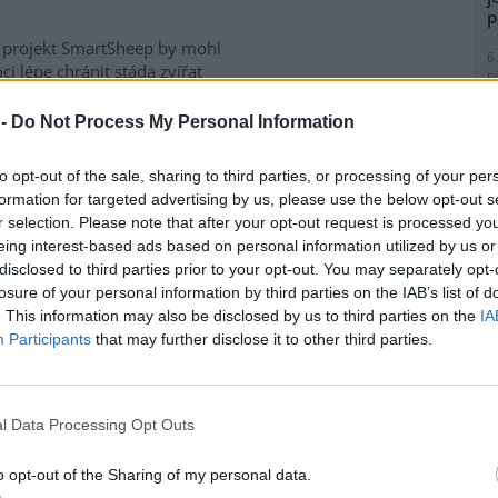
p
 projekt SmartSheep by mohl
6
i lépe chránit stáda zvířat
p
útoky vlků. SmartSheep má za
R
p
ískat spolehlivá data o tom,
 -
Do Not Process My Personal Information
l
 preventivní opatření skutečně
júčinnější. Výzkum kombinuje
to opt-out of the sale, sharing to third parties, or processing of your per
í fotopastí, telemetrická data,
formation for targeted advertising by us, please use the below opt-out s
oderní genetické analýzy.
r selection. Please note that after your opt-out request is processed y
 vyhodnotí účinnost
eing interest-based ads based on personal information utilized by us or
rmovala Fakulta tropického
1
disclosed to third parties prior to your opt-out. You may separately opt-
ty v Praze.
(
losure of your personal information by third parties on the IAB’s list of
H
. This information may also be disclosed by us to third parties on the
IA
p
Participants
that may further disclose it to other third parties.
a
chlazení, zařízení je nyní 50
1
(
né a návštěvníci metropole se
P
l Data Processing Opt Outs
 v horkých dnech ochladit u
le
kzvaných mlžítek a osvěžítek
)
kých vodovodů a kanalizací
o opt-out of the Sharing of my personal data.
1
. Od května společnost jejich