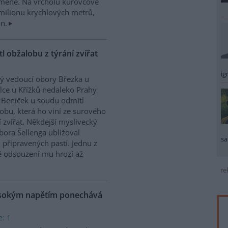
méně. Na vrcholu kůrovcové
6 milionu krychlových metrů,
n.
 obžalobu z týrání zvířat
ig
ý vedoucí obory Březka u
lce u Křížků nedaleko Prahy
 Beníček u soudu odmítl
obu, která ho viní ze surového
í zvířat. Někdejší myslivecký
bora Šellenga ubližoval
sa
 připravených pastí. Jednu z
ě odsouzení mu hrozí až
re
ysokým napětím ponechává
e: 1