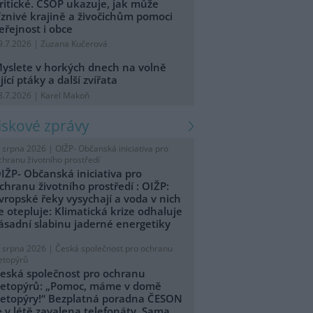
ritické. ČSOP ukazuje, jak může
íznivé krajině a živočichům pomoci
eřejnost i obce
9.7.2026 | Zuzana Kučerová
yslete v horkých dnech na volně
ijící ptáky a další zvířata
8.7.2026 | Karel Makoň
tiskové zprávy
. srpna 2026 |
OIŽP- Občanská iniciativa pro
chranu životního prostředí
IŽP- Občanská iniciativa pro
chranu životního prostředí : OIŽP:
vropské řeky vysychají a voda v nich
e otepluje: Klimatická krize odhaluje
ásadní slabinu jaderné energetiky
. srpna 2026 |
Česká společnost pro ochranu
etopýrů
eská společnost pro ochranu
etopýrů: „Pomoc, máme v domě
etopýry!“ Bezplatná poradna ČESON
e v létě zavalena telefonáty. Sama