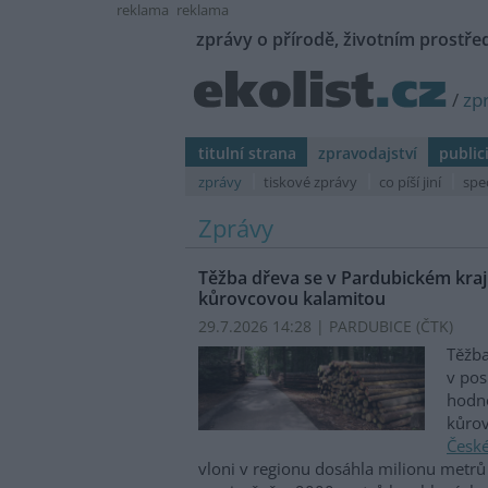
reklama
reklama
zprávy o přírodě, životním prostřed
/
zp
titulní strana
zpravodajství
public
zprávy
tiskové zprávy
co píší jiní
spe
Zprávy
Těžba dřeva se v Pardubickém kraji
kůrovcovou kalamitou
29.7.2026 14:28 | PARDUBICE (
ČTK
)
Těžba
v pos
hodno
kůrov
České
vloni v regionu dosáhla milionu metrů