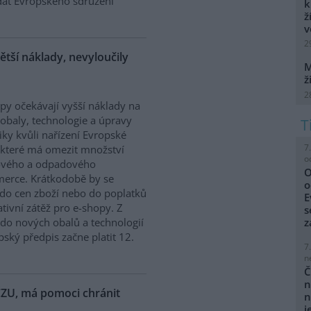
dat Evropského sdružení
k
ž
v
2
ětší náklady, nevyloučily
M
ž
2
py očekávají vyšší náklady na
obaly, technologie a úpravy
tiky kvůli nařízení Evropské
7
 které má omezit množství
o
ového a odpadového
O
mmerce. Krátkodobě by se
o
do cen zboží nebo do poplatků
E
tivní zátěž pro e-shopy. Z
s
do nových obalů a technologií
z
ský předpis začne platit 12.
7
n
Č
n
 ČZU, má pomoci chránit
n
j