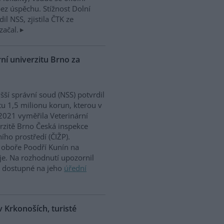
ez úspěchu. Stížnost Dolní
dil NSS, zjistila ČTK ze
začal.
ní univerzitu Brno za
šší správní soud (NSS) potvrdil
u 1,5 milionu korun, kterou v
2021 vyměřila Veterinární
rzitě Brno Česká inspekce
ního prostředí (ČIŽP).
oboře Poodří Kunín na
je. Na rozhodnutí upozornil
e dostupné na jeho
úřední
 Krkonoších, turisté