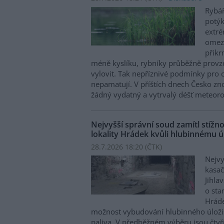
Rybář
potý
extré
omezu
přikr
méně kyslíku, rybníky průběžně provzd
vylovit. Tak nepříznivé podmínky pro c
nepamatují. V příštích dnech Česko zn
žádný vydatný a vytrvalý déšť meteoro
Nejvyšší správní soud zamítl stíž
lokality Hrádek kvůli hlubinnému úl
28.7.2026 18:20 (
ČTK
)
Nejvy
kasač
Jihla
o st
Hráde
možnost vybudování hlubinného úloži
paliva. V předběžném výběru jsou čtyři