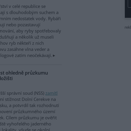
ství v celé republice se
kají s dlouhodobým suchem a
mním nedostatek vody. Rybáři
jí nebo pozastavují
rek
mování, aby ryby spotřebovaly
ušňují a několik už museli
hov ryb někteří z nich
ovu zasáhne vlna veder a
logové zatím neočekávají.
nost ohledně průzkumu
ožišti
šší správní soud (NSS)
zamítl
ní stížnost Dolní Cerekve na
vsku, a potvrdil tak rozhodnutí
anovení průzkumného území
k. Cílem průzkumu je ověřit
ště vyhořelého jaderného
 lokality, všude se okolní