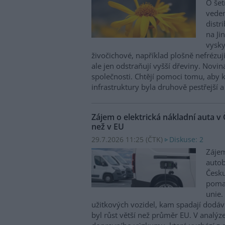
O šet
veden
distr
na Ji
vysky
živočichové, například plošně nefrézu
ale jen odstraňují vyšší dřeviny. Novin
společnosti. Chtějí pomoci tomu, aby 
infrastruktury byla druhově pestřejší a
Zájem o elektrická nákladní auta v 
než v EU
29.7.2026 11:25 (
ČTK
)
Diskuse: 2
Zájem
autob
Česku
pomal
unie.
užitkových vozidel, kam spadají dodáv
byl růst větší než průměr EU. V analý