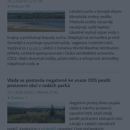
28.7.2026 01:22 (
ČTK
)
Diskuse: 54
Letošní sucho v Evropě vlivem
klimatické změny zesílilo.
Přestože srážky výrazněji
neubývají, vyšší teploty
zásadně zvyšují výpar vody z
krajiny a prohlubují dopady sucha. Oteplující se atmosféra je totiž
žíznivější a urychluje vysychání půdy, vegetace i vodních toků.
Vyplývá to z
analýzy
vědců z iniciativy World Weather Attribution
(WWA), na které spolupracovala i Česká zemědělská univerzita
(ČZU). Vědci zkoumali srážky, půdní vláhu a schopnost atmosféry
odpařovat vodu.
Vláda se postavila negativně ke snaze ODS posílit
postavení obcí v radách parků
27.7.2026 20:55 | PRAHA (
ČTK
)
Diskuse: 1
Negativní postoj dnes zaujala
vláda k návrhu poslanců
opoziční ODS, kteří chtějí
posílit postavení zástupců obcí
a krajů v radách národních
parků. Vyplývá to z
výsledků
zasedání. Osm občanských