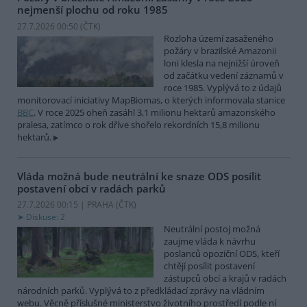
nejmenší plochu od roku 1985
27.7.2026 00:50 (
ČTK
)
Rozloha území zasaženého
požáry v brazilské Amazonii
loni klesla na nejnižší úroveň
od začátku vedení záznamů v
roce 1985. Vyplývá to z údajů
monitorovací iniciativy MapBiomas, o kterých informovala stanice
BBC
. V roce 2025 oheň zasáhl 3,1 milionu hektarů amazonského
pralesa, zatímco o rok dříve shořelo rekordních 15,8 milionu
hektarů.
Vláda možná bude neutrální ke snaze ODS posílit
postavení obcí v radách parků
27.7.2026 00:15 | PRAHA (
ČTK
)
Diskuse: 2
Neutrální postoj možná
zaujme vláda k návrhu
poslanců opoziční ODS, kteří
chtějí posílit postavení
zástupců obcí a krajů v radách
národních parků. Vyplývá to z předkládací zprávy na vládním
webu. Věcně příslušné ministerstvo životního prostředí podle ní