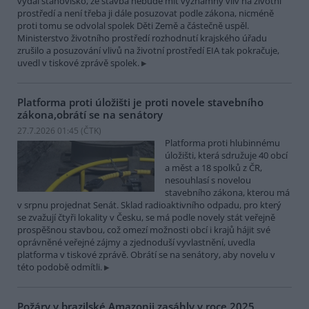
vydal stanovisko, že stavba nebude mít významný vliv na životní
prostředí a není třeba ji dále posuzovat podle zákona, nicméně
proti tomu se odvolal spolek Děti Země a částečně uspěl.
Ministerstvo životního prostředí rozhodnutí krajského úřadu
zrušilo a posuzování vlivů na životní prostředí EIA tak pokračuje,
uvedl v tiskové zprávě spolek.
Platforma proti úložišti je proti novele stavebního
zákona,obrátí se na senátory
27.7.2026 01:45 (
ČTK
)
Platforma proti hlubinnému
úložišti, která sdružuje 40 obcí
a měst a 18 spolků z ČR,
nesouhlasí s novelou
stavebního zákona, kterou má
v srpnu projednat Senát. Sklad radioaktivního odpadu, pro který
se zvažují čtyři lokality v Česku, se má podle novely stát veřejně
prospěšnou stavbou, což omezí možnosti obcí i krajů hájit své
oprávněné veřejné zájmy a zjednoduší vyvlastnění, uvedla
platforma v tiskové zprávě. Obrátí se na senátory, aby novelu v
této podobě odmítli.
Požáry v brazilské Amazonii zasáhly v roce 2025