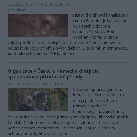
26.7.2026 16:24 | PARDUBICE (
ČTK
)
Diskuse: 1
Historická cihlová kanalizace v
centru Pardubic je i po více než
100 letech v dobrém
technickém stavu. Podle
vodáren k tomu přispívá
vejčitý profil stok, který zlepšuje jejich samočištění a umožňuje
odvádět víc vody při přívalových deštích. ČTK to řekl mistr provozu
pardubických vodáren Erik Jandera.
Organizace v Česku a Německu chtějí víc
spolupracovat při ochraně přírody
26.7.2026 16:22 | LIBEREC (
ČTK
)
Větší spolupráci organizací,
které se v Česku a Německu
věnují praktické ochraně
přírody a podpoře
biodiverzity, má zajistit nový
česko-saský projekt Síť pro přírodu, který připravil liberecký spolek
Čmelák - Společnost přátel přírody ve spolupráci s německým
partnerem Naturschutzzentrum Zittauer Gebirge (Centrum
ochrany přírody Žitavské hory).