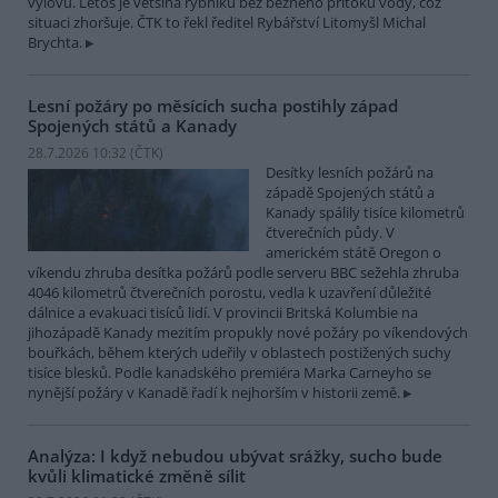
výlovu. Letos je většina rybníků bez běžného přítoku vody, což
situaci zhoršuje. ČTK to řekl ředitel Rybářství Litomyšl Michal
Brychta.
Lesní požáry po měsících sucha postihly západ
Spojených států a Kanady
28.7.2026 10:32 (
ČTK
)
Desítky lesních požárů na
západě Spojených států a
Kanady spálily tisíce kilometrů
čtverečních půdy. V
americkém státě Oregon o
víkendu zhruba desítka požárů podle serveru BBC sežehla zhruba
4046 kilometrů čtverečních porostu, vedla k uzavření důležité
dálnice a evakuaci tisíců lidí. V provincii Britská Kolumbie na
jihozápadě Kanady mezitím propukly nové požáry po víkendových
bouřkách, během kterých udeřily v oblastech postižených suchy
tisíce blesků. Podle kanadského premiéra Marka Carneyho se
nynější požáry v Kanadě řadí k nejhorším v historii země.
Analýza: I když nebudou ubývat srážky, sucho bude
kvůli klimatické změně sílit