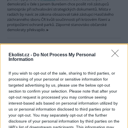
demokratů v čele s Janem Burešem chce posílit roli zástupců
samospráv při schvalování strategických dokumentů. Místa v
radách by navíc ze zákona obsazovali také zástupci Hasičského
záchranného sboru ČR kvůli součinnosti při krizovém řízení a
protipožární ochraně parků. Záporné stanovisko občanské
demokraty překvapilo.
Soud v Miláně nařídil vypnout vysoké pece v největší
italské ocelárně
Ekolist.cz -
Do Not Process My Personal
27.7.2026 20:32 (
ČTK
)
Information
Diskuse: 2
Odvolací soud v Miláně dnes
nařídil největší italské ocelárně
If you wish to opt-out of the sale, sharing to third parties, or
kvůli znečišťování azbestem a
processing of your personal or sensitive information for
jemným polétavým prachem
targeted advertising by us, please use the below opt-out
vypnout vysoké pece.
section to confirm your selection. Please note that after your
Ocelárně Acciaierie d’Italia (ADI) z jihoitalského města Taranto
opt-out request is processed you may continue seeing
nařizuje, aby tak učinila do 90 dnů od doručení rozsudku, informují
interest-based ads based on personal information utilized by
agentury ANSA a Adnkronos. Pokud chce firma provoz obnovit,
musí podle soudu odstranit zbývající azbest z vysokých pecí a
us or personal information disclosed to third parties prior to
snížit množství vypuštěných jemných polétavých prachů PM10 a
your opt-out. You may separately opt-out of the further
PM2,5.
disclosure of your personal information by third parties on the
IAB’s list of downstream participants. This information may