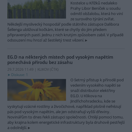
Kostelce u Křížků nedaleko
Prahy Libor Beníček u soudu
odmítl obžalobu, která ho viní
ze surového týrání zvířat.
Někdejší myslivecký hospodář podle státního zástupce Dalibora
Šellenga ubližoval kočkám, které se chytly do jím předem
připravených pastí. Jednu z nich krutým způsobem zabil. V případě
odsouzení mu hrozí až šestiletý trest vězení.
EG.D na některých místech pod vysokým napětím
ponechává přírodu bez zásahu
29.7.2026 11:49 | KLIKOV (
ČTK
)
Diskuse: 1
O šetrný přístup k přírodě pod
vedením vysokého napětí se
snaží distributor elektřiny
EG.D. U Klikova na
Jindřichohradecku, kde se
vyskytují vzácné rostliny a živočichové, například plošně nefrézují
pás pod vysokým napětím, ale jen odstraňují vyšší dřeviny.
Novinářům to dnes řekli zástupci společnosti. Chtějí pomoci tomu,
aby krajina kolem energetické infrastruktury byla druhově pestřejší
a odolnější.