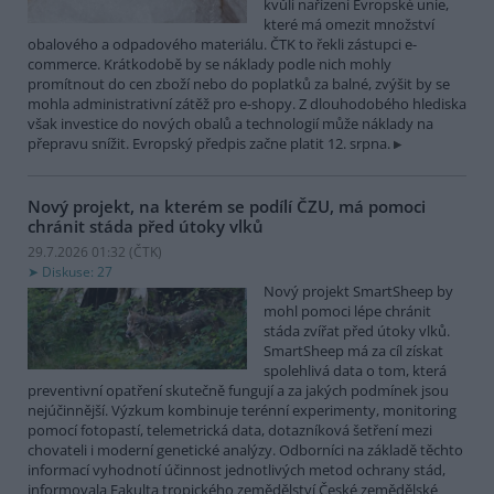
kvůli nařízení Evropské unie,
které má omezit množství
obalového a odpadového materiálu. ČTK to řekli zástupci e-
commerce. Krátkodobě by se náklady podle nich mohly
promítnout do cen zboží nebo do poplatků za balné, zvýšit by se
mohla administrativní zátěž pro e-shopy. Z dlouhodobého hlediska
však investice do nových obalů a technologií může náklady na
přepravu snížit. Evropský předpis začne platit 12. srpna.
Nový projekt, na kterém se podílí ČZU, má pomoci
chránit stáda před útoky vlků
29.7.2026 01:32 (
ČTK
)
Diskuse: 27
Nový projekt SmartSheep by
mohl pomoci lépe chránit
stáda zvířat před útoky vlků.
SmartSheep má za cíl získat
spolehlivá data o tom, která
preventivní opatření skutečně fungují a za jakých podmínek jsou
nejúčinnější. Výzkum kombinuje terénní experimenty, monitoring
pomocí fotopastí, telemetrická data, dotazníková šetření mezi
chovateli i moderní genetické analýzy. Odborníci na základě těchto
informací vyhodnotí účinnost jednotlivých metod ochrany stád,
informovala Fakulta tropického zemědělství České zemědělské