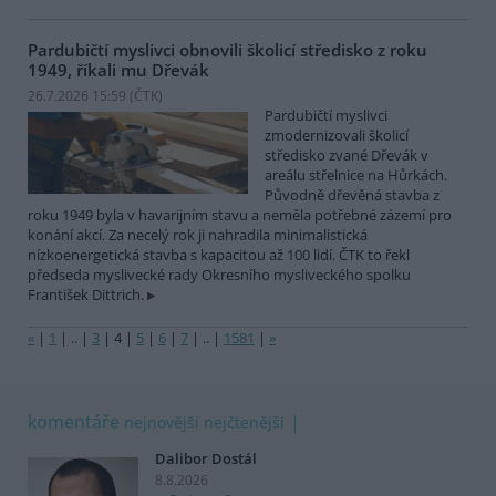
Pardubičtí myslivci obnovili školicí středisko z roku
1949, říkali mu Dřevák
26.7.2026 15:59 (
ČTK
)
Pardubičtí myslivci
zmodernizovali školicí
středisko zvané Dřevák v
areálu střelnice na Hůrkách.
Původně dřevěná stavba z
roku 1949 byla v havarijním stavu a neměla potřebné zázemí pro
konání akcí. Za necelý rok ji nahradila minimalistická
nízkoenergetická stavba s kapacitou až 100 lidí. ČTK to řekl
předseda myslivecké rady Okresního mysliveckého spolku
František Dittrich.
«
|
1
|
..
|
3
|
4
|
5
|
6
|
7
|
..
|
1581
|
»
komentáře
nejnovější
nejčtenější
Dalibor Dostál
8.8.2026