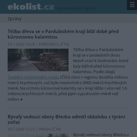
☰
/
zpravodajství
/
zprávy
Zprávy
Těžba dřeva se v Pardubickém kraji blíží době před
kůrovcovou kalamitou
29.7.2026 14:28 | PARDUBICE (
ČTK
)
Těžba dřeva v Pardubickém
kraji se v posledních dvou
letech vrací k hodnotám, které
byly běžné před kůrovcovou
kalamitou. Podle údajů
Českého statistického úřadu
(ČSÚ) vloni v regionu dosáhla milionu
metrů krychlových, což bylo meziročně o 9000 metrů krychlových
méně. Na vrcholu kůrovcové kalamity se v kraji těžilo i více než 1,6
milionu krychlových metrů, před jejím vypuknutím méně než
milion.
Bývalý vedoucí obory Březka odmítl obžalobu z týrání
zvířat
29.7.2026 12:27 | PRAHA (
ČTK
)
Bývalý vedoucí obory Březka u