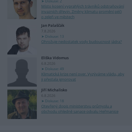
Diskuse: 2
Místo kosení vyprahlých trávníků odstraňování
invazních dřevin. Změny klimatu promění péči
o zeleň ve městech
Jan Palaščák
7.8.2026
Diskuse: 13
Ohrožuje nedostatek vody budoucnost jádra?
Eliška Vidomus
6.8.2026
Diskuse: 49
Klimatická krize není over. Vyzýváme vládu, aby
ji přestala ignorovat
Jiří Michalisko
6.8.2026
Diskuse: 18
Otevřený dopis ministerstvu průmyslu a
obchodu ohledně sanace odvalu Heřmanice