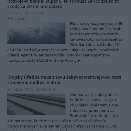
Rozvojová banka: Super El Niňo může Africe způsobit
škody za 20 miliard dolarů
27.7.2026 14:33 (
ČTK
)
Diskuse: 4
Blížící se jev nazývaný super El
Niňo pravděpodobně způsobí
postiženým africkým zemím
celkové škody ve výši deset až
20 miliard dolarů (zhruba 212
až 423 miliard Kč) a vyvolá masovou migraci z nejvíce zasažených
oblastí. Agentuře Reuters to sdělil přední klimatolog Africké
rozvojové banky (AfDB) Anthony Nyong.
Krajský úřad se musí znovu zabývat tramvajovou tratí
k novému nádraží v Brně
27.7.2026 14:15 | BRNO (
ČTK
)
Jihomoravský krajský úřad se
bude muset znovu zabývat
vlivy plánované tramvajové
tratě v tzv. jižním centru v
Brně. Jedná se o zhruba dva
kilometry tratí, které mají obsloužit nově vznikající čtvrť a
plánované nové hlavní nádraží. Letos v březnu sice krajský úřad