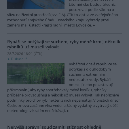
Litoměřicku budou úředníci
posuzovat podle zákona o
vlivu na životní prostředí (tzv. EIA). ČTK to zjistila ze zveřejněného
rozhodnutí Krajského úřadu Ústeckého kraje. Výhrady proti
záměru mají ústečtí krajští radní i město Lovosice.
Rybáři se potýkají se suchem, ryby méně krmí, několik
rybníků už museli vylovit
28.7.2026 18:21 (
ČTK
)
Diskuse: 5
Rybářství v celé republice se
potýkají s dlouhodobým
suchem a extrémním
nedostatek vody. Rybáři
omezují nebo pozastavují
přikrmování, aby ryby spotřebovaly méně kyslíku, rybníky
průběžně provzdušňují a několik už museli vylovit. Tak nepříznivé
podmínky pro chov ryb někteří z nich nepamatují. V příštích dnech
Česko znovu zasáhne vlna veder a žádný vydatný a vytrvalý déšť
meteorologové zatím neočekávají.
Nejvyšší správní soud zamítl stížnost ohledně