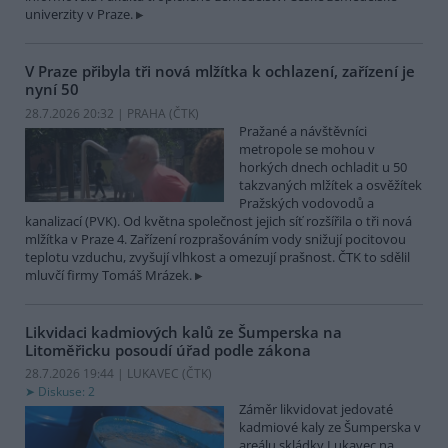
univerzity v Praze.
V Praze přibyla tři nová mlžítka k ochlazení, zařízení je
nyní 50
28.7.2026 20:32 | PRAHA (
ČTK
)
Pražané a návštěvníci
metropole se mohou v
horkých dnech ochladit u 50
takzvaných mlžítek a osvěžítek
Pražských vodovodů a
kanalizací (PVK). Od května společnost jejich síť rozšířila o tři nová
mlžítka v Praze 4. Zařízení rozprašováním vody snižují pocitovou
teplotu vzduchu, zvyšují vlhkost a omezují prašnost. ČTK to sdělil
mluvčí firmy Tomáš Mrázek.
Likvidaci kadmiových kalů ze Šumperska na
Litoměřicku posoudí úřad podle zákona
28.7.2026 19:44 | LUKAVEC (
ČTK
)
Diskuse: 2
Záměr likvidovat jedovaté
kadmiové kaly ze Šumperska v
areálu skládky Lukavec na