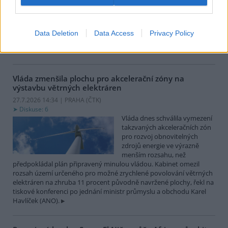
obnoví dotace na výstavbu a
zabezpečení vodárenské
infrastruktury kvůli zmírnění
negativních dopadů sucha a nedostatku vody. Resort navýší
Data Deletion
Data Access
Privacy Policy
původní částku dotace 1,1 miliardy korun o 400 milionů. Příjem
žádostí obnoví v pondělí 3. srpna.
Vláda zmenšila plochu pro akcelerační zóny na
výstavbu větrných elektráren
27.7.2026 14:34 | PRAHA (
ČTK
)
Diskuse: 6
Vláda dnes schválila vymezení
takzvaných akceleračních zón
pro rozvoj obnovitelných
zdrojů energie ve výrazně
menším rozsahu, než
předpokládal plán připravený minulou vládou. Kabinet omezil
rozsah území určeného pro možné zrychlené povolování větrných
elektráren na zhruba 11 procent původně navržené plochy, řekl na
tiskové konferenci po jednání ministr průmyslu a obchodu Karel
Havlíček (ANO).