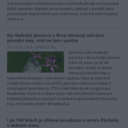
své stanovisko k příslušné novele o ochraně přírody ve stanovené
lhůtě nedodalo. Kabinet se má novelou zabývat v pondělí. Jeho
postoj bude doporučením pro Sněmovnu, v níž má vládní koalice
většinu.
Na Hádecké planince u Brna obnovují ochránci
původní step, vrátí se tam i pastva
26.7.2026 17:25 | BRNO (
ČTK
)
Zarostlou část Hádecké
planinky u Brna chtějí ochránci
vrátit do stavu ze 30. let
minulého století. V oblasti
obnovují původní step a
teplomilné doubravy. Vrátí se tam i pastva. Cílem je zachránit
mizející druhy rostlin a živočichů, jako jsou vzácné orchideje či
motýl jasoň dymnivkový. ČTK to řekl Vilém Jurek z organizace
Rezekvítek, která se o oblast stará. Národní přírodní rezervace
Hádecká planinka je součástí chráněné krajinné oblasti Moravský
kras, má rozlohu kolem 80 hektarů.
I po 100 letech je cihlová kanalizace v centru Pardubic
v dobrém stavu