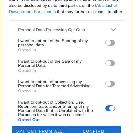
also be disclosed by us to third parties on the
IAB’s List of
Česko v roce 2023 vyprodukovalo 538 kg na odpadu
Downstream Participants
that may further disclose it to other
na osobu, víc než byl průměr EU
third parties.
27.7.2026 19:51 (
ČTK
)
Diskuse: 6
Personal Data Processing Opt Outs
Česko v roce 2023
vyprodukovalo 538 kilogramů
I want to opt-out of the Sharing of my
komunálního odpadu na
personal data.
osobu, což bylo o 27 kilogramů
Opted In
více, než činil průměr v EU. V
žebříčku zemí Evropské unie skončilo na devátém místě. Vyplývá
I want to opt-out of the Sale of my
to z analýzy projektu Evropa v datech. Oproti rokům 2022 a 2021
Personal Data.
se jedná o mírné zlepšení. Podle dat Eurostatu Česko v roce 2022
Opted In
vyprodukovalo 549 kg komunálního odpadu, o rok dříve pak 570.
Země se podle analýzy také rychle zlepšuje v cirkulárním využití
I want to opt-out of processing my
materiálů, tedy ve využívání recyklovaných materiálů.
Personal Data for Targeted Advertising.
Opted In
Ministerstvo zemědělství kvůli suchu obnoví dotace do
I want to opt-out of Collection, Use,
vodárenské infrastruktury
Retention, Sale, and/or Sharing of my
Personal Data that Is Unrelated with the
27.7.2026 19:24 (
ČTK
)
Purposes for which it was collected.
Diskuse: 1
Opted Out
Ministerstvo zemědělství v
reakci na dlouhodobé sucho
OPT OUT FROM ALL
CONFIRM