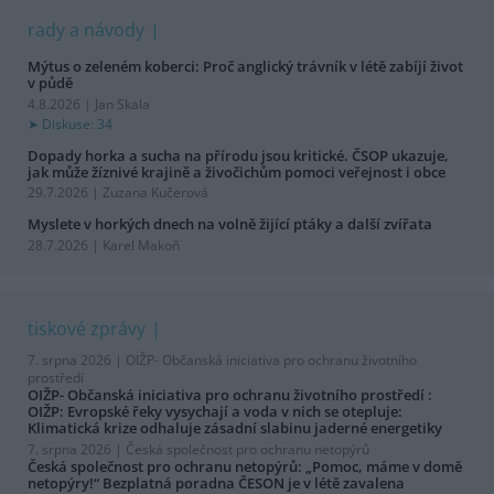
rady a návody
Mýtus o zeleném koberci: Proč anglický trávník v létě zabíjí život
v půdě
4.8.2026 | Jan Skala
Diskuse: 34
Dopady horka a sucha na přírodu jsou kritické. ČSOP ukazuje,
jak může žíznivé krajině a živočichům pomoci veřejnost i obce
29.7.2026 | Zuzana Kučerová
Myslete v horkých dnech na volně žijící ptáky a další zvířata
28.7.2026 | Karel Makoň
tiskové zprávy
7. srpna 2026 |
OIŽP- Občanská iniciativa pro ochranu životního
prostředí
OIŽP- Občanská iniciativa pro ochranu životního prostředí :
OIŽP: Evropské řeky vysychají a voda v nich se otepluje:
Klimatická krize odhaluje zásadní slabinu jaderné energetiky
7. srpna 2026 |
Česká společnost pro ochranu netopýrů
Česká společnost pro ochranu netopýrů: „Pomoc, máme v domě
netopýry!“ Bezplatná poradna ČESON je v létě zavalena