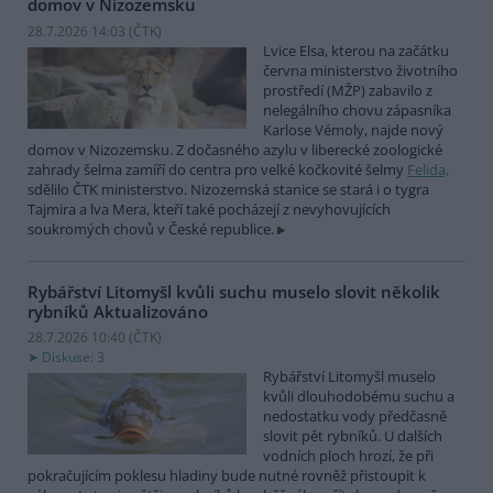
domov v Nizozemsku
28.7.2026 14:03 (
ČTK
)
Lvice Elsa, kterou na začátku
června ministerstvo životního
prostředí (MŽP) zabavilo z
nelegálního chovu zápasníka
Karlose Vémoly, najde nový
domov v Nizozemsku. Z dočasného azylu v liberecké zoologické
zahrady šelma zamíří do centra pro velké kočkovité šelmy
Felida,
sdělilo ČTK ministerstvo. Nizozemská stanice se stará i o tygra
Tajmira a lva Mera, kteří také pocházejí z nevyhovujících
soukromých chovů v České republice.
Rybářství Litomyšl kvůli suchu muselo slovit několik
rybníků
Aktualizováno
28.7.2026 10:40 (
ČTK
)
Diskuse: 3
Rybářství Litomyšl muselo
kvůli dlouhodobému suchu a
nedostatku vody předčasně
slovit pět rybníků. U dalších
vodních ploch hrozí, že při
pokračujícím poklesu hladiny bude nutné rovněž přistoupit k