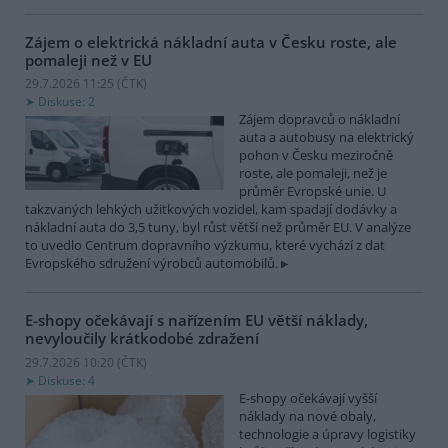
Zájem o elektrická nákladní auta v Česku roste, ale
pomaleji než v EU
29.7.2026 11:25 (
ČTK
)
Diskuse: 2
Zájem dopravců o nákladní
auta a autobusy na elektrický
pohon v Česku meziročně
roste, ale pomaleji, než je
průměr Evropské unie. U
takzvaných lehkých užitkových vozidel, kam spadají dodávky a
nákladní auta do 3,5 tuny, byl růst větší než průměr EU. V analýze
to uvedlo Centrum dopravního výzkumu, které vychází z dat
Evropského sdružení výrobců automobilů.
E-shopy očekávají s nařízením EU větší náklady,
nevyloučily krátkodobé zdražení
29.7.2026 10:20 (
ČTK
)
Diskuse: 4
E-shopy očekávají vyšší
náklady na nové obaly,
technologie a úpravy logistiky