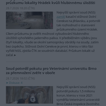
průzkumu lokality Hrádek kvůli hlubinnému úložišti
28.7.2026 18:20 (
ČTK
)
Nejvyšší správní soud (NSS)
zamítl
kasační stížnost Dolní
Cerekve na Jihlavsku, a potvrdil
tak rozhodnutí o stanovení
průzkumného území Hrádek.
Cílem průzkumu je ověřit možnost vybudování hlubinného
úložiště vyhořelého jaderného paliva. V předběžném výběru jsou
čtyři lokality, všude se okolní samosprávy obrátily na soudy, zatím
bez úspěchu. Stížnost Dolní Cerekve je první, kterou v této fázi
vyřídil NSS, zjistila ČTK ze soudních databází. Průzkum lokalit už
začal.
Soud potvrdil pokutu pro Veterinární univerzitu Brno
za přemnožení zvěře v oboře
28.7.2026 18:02 (
ČTK
)
Diskuse: 4
Nejvyšší správní soud (NSS)
potvrdil pokutu 1,5 milionu
korun, kterou v roce 2021
vyměřila Veterinární univerzitě
Brno Česká inspekce životního