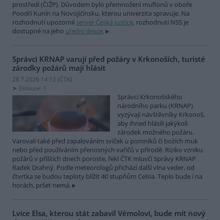
prostředí (ČIŽP). Důvodem bylo přemnožení muflonů v oboře
Poodří Kunín na Novojičínsku, kterou univerzita spravuje. Na
rozhodnutí upozornil
server Česká justice
, rozhodnutí NSS je
dostupné na jeho
úřední desce
.
Správci KRNAP varují před požáry v Krkonoších, turisté
zárodky požárů mají hlásit
28.7.2026 14:12 (
ČTK
)
Diskuse: 1
Správci Krkonošského
národního parku (KRNAP)
vyzývají návštěvníky Krkonoš,
aby ihned hlásili jakýkoli
zárodek možného požáru.
Varovali také před zapalováním svíček u pomníků či božích muk
nebo před používáním přenosných vařičů v přírodě. Riziko vzniku
požárů v příštích dnech poroste, řekl ČTK mluvčí Správy KRNAP
Radek Drahný. Podle meteorologů přichází další vlna veder, od
čtvrtka se budou teploty blížit 40 stupňům Celsia. Teplo bude i na
horách, pršet nemá.
Lvice Elsa, kterou stát zabavil Vémolovi, bude mít nový