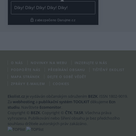
O NÁS
NOVINKY NA WEBU
INZERUJTE U NÁS
PODPOŘTE NÁS
PŘEBÍRÁNÍ OBSAHU
TIŠTĚNÝ EKOLIST
MAPA STRÁNEK
DEJTE O SOBĚ VĚDĚT
ZPRÁVY E-MAILEM
COOKIES
Ekolist.cz
je vydáván občanským sdružením
BEZK
. ISSN 1802-9019.
Za
webhosting
a
publikační systém TOOLKIT
děkujeme
Ecn
studiu
. Navštivte
Ecomonitor
.
Copyright ©
BEZK
. Copyright ©
ČTK
,
TASR
. Všechna práva
vyhrazena. Publikování nebo šíření obsahu je bez předchozího
souhlasu držitele autorských práv zakázáno.