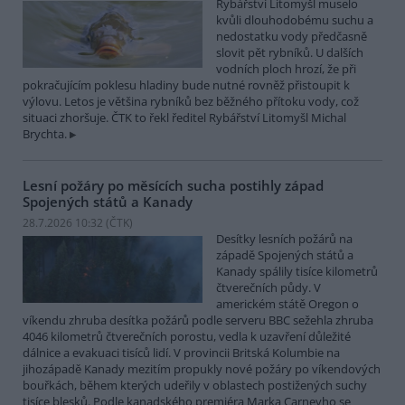
Rybářství Litomyšl muselo
kvůli dlouhodobému suchu a
nedostatku vody předčasně
slovit pět rybníků. U dalších
vodních ploch hrozí, že při
pokračujícím poklesu hladiny bude nutné rovněž přistoupit k
výlovu. Letos je většina rybníků bez běžného přítoku vody, což
situaci zhoršuje. ČTK to řekl ředitel Rybářství Litomyšl Michal
Brychta.
Lesní požáry po měsících sucha postihly západ
Spojených států a Kanady
28.7.2026 10:32 (
ČTK
)
Desítky lesních požárů na
západě Spojených států a
Kanady spálily tisíce kilometrů
čtverečních půdy. V
americkém státě Oregon o
víkendu zhruba desítka požárů podle serveru BBC sežehla zhruba
4046 kilometrů čtverečních porostu, vedla k uzavření důležité
dálnice a evakuaci tisíců lidí. V provincii Britská Kolumbie na
jihozápadě Kanady mezitím propukly nové požáry po víkendových
bouřkách, během kterých udeřily v oblastech postižených suchy
tisíce blesků. Podle kanadského premiéra Marka Carneyho se