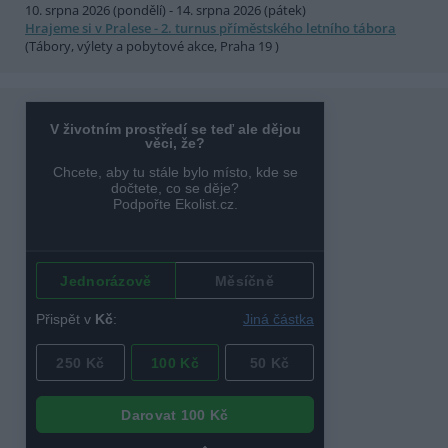
10. srpna 2026 (pondělí) - 14. srpna 2026 (pátek)
Hrajeme si v Pralese - 2. turnus příměstského letního tábora
(Tábory, výlety a pobytové akce, Praha 19 )