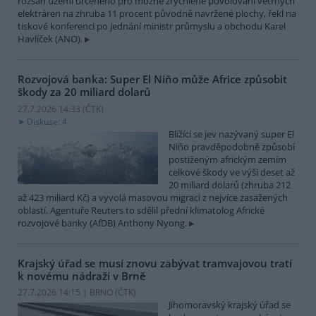
rozsah území určeného pro možné zrychlené povolování větrných
elektráren na zhruba 11 procent původně navržené plochy, řekl na
tiskové konferenci po jednání ministr průmyslu a obchodu Karel
Havlíček (ANO).
Rozvojová banka: Super El Niňo může Africe způsobit
škody za 20 miliard dolarů
27.7.2026 14:33 (
ČTK
)
Diskuse: 4
Blížící se jev nazývaný super El
Niňo pravděpodobně způsobí
postiženým africkým zemím
celkové škody ve výši deset až
20 miliard dolarů (zhruba 212
až 423 miliard Kč) a vyvolá masovou migraci z nejvíce zasažených
oblastí. Agentuře Reuters to sdělil přední klimatolog Africké
rozvojové banky (AfDB) Anthony Nyong.
Krajský úřad se musí znovu zabývat tramvajovou tratí
k novému nádraží v Brně
27.7.2026 14:15 | BRNO (
ČTK
)
Jihomoravský krajský úřad se