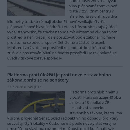
bude muset znovu zabývat
vlivy plánované tramvajové
tratě v tzv. jižním centru v
Brně. Jedná se o zhruba dva
kilometry tratí, které mají obsloužit nově vznikající čtvrť a
plánované nové hlavní nádraží. Letos v březnu sice krajský úřad
vydal stanovisko, že stavba nebude mít významný vliv na životní
prostředí a není třeba ji dále posuzovat podle zákona, nicméně
proti tomu se odvolal spolek Děti Země a částečně uspěl.
Ministerstvo životního prostředí rozhodnutí krajského úřadu
zrušilo a posuzování vlivů na životní prostředí EIA tak pokračuje,
uvedl v tiskové zprávě spolek.
Platforma proti úložišti je proti novele stavebního
zákona,obrátí se na senátory
27.7.2026 01:45 (
ČTK
)
Platforma proti hlubinnému
úložišti, která sdružuje 40 obcí
a měst a 18 spolků z ČR,
nesouhlasí s novelou
stavebního zákona, kterou má
v srpnu projednat Senát. Sklad radioaktivního odpadu, pro který
se zvažují čtyři lokality v Česku, se má podle novely stát veřejně
prospěšnou stavbou, což omezí možnosti obcí i krajů hájit své