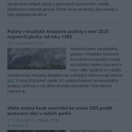
oprávněné veřejné zájmy a zjednoduší vyvlastnění, uvedla
platforma v tiskové zprávě. Obrátí se na senátory, aby novelu v
této podobě odmítli.
Požáry v brazilské Amazonii zasáhly v roce 2025
nejmenší plochu od roku 1985
27.7.2026 00:50 (
ČTK
)
Rozloha území zasaženého
požáry v brazilské Amazonii
loni klesla na nejnižší úroveň
od začátku vedení záznamů v
roce 1985. Vyplývá to z údajů
monitorovací iniciativy MapBiomas, o kterých informovala stanice
BBC
. V roce 2025 oheň zasáhl 3,1 milionu hektarů amazonského
pralesa, zatímco o rok dříve shořelo rekordních 15,8 milionu
hektarů.
Vláda možná bude neutrální ke snaze ODS posílit
postavení obcí v radách parků
27.7.2026 00:15 | PRAHA (
ČTK
)
Diskuse: 2
Neutrální postoj možná