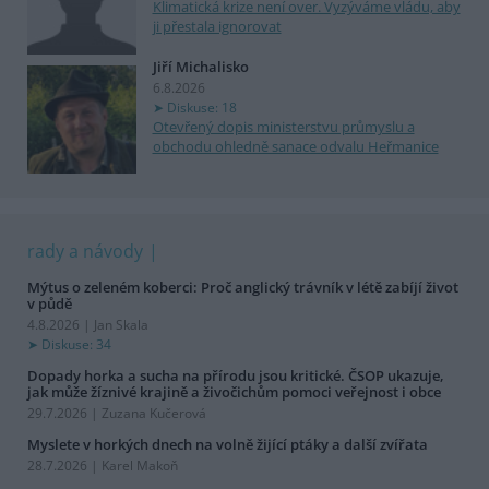
Klimatická krize není over. Vyzýváme vládu, aby
ji přestala ignorovat
Jiří Michalisko
6.8.2026
Diskuse: 18
Otevřený dopis ministerstvu průmyslu a
obchodu ohledně sanace odvalu Heřmanice
rady a návody
Mýtus o zeleném koberci: Proč anglický trávník v létě zabíjí život
v půdě
4.8.2026 | Jan Skala
Diskuse: 34
Dopady horka a sucha na přírodu jsou kritické. ČSOP ukazuje,
jak může žíznivé krajině a živočichům pomoci veřejnost i obce
29.7.2026 | Zuzana Kučerová
Myslete v horkých dnech na volně žijící ptáky a další zvířata
28.7.2026 | Karel Makoň