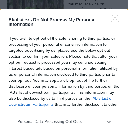
zaujme vláda k návrhu
poslanců opoziční ODS, kteří
chtějí posílit postavení
zástupců obcí a krajů v radách
Ekolist.cz -
Do Not Process My Personal
Information
národních parků. Vyplývá to z předkládací zprávy na vládním
webu. Věcně příslušné ministerstvo životního prostředí podle ní
své stanovisko k příslušné novele o ochraně přírody ve stanovené
If you wish to opt-out of the sale, sharing to third parties, or
lhůtě nedodalo. Kabinet se má novelou zabývat v pondělí. Jeho
processing of your personal or sensitive information for
postoj bude doporučením pro Sněmovnu, v níž má vládní koalice
většinu.
targeted advertising by us, please use the below opt-out
section to confirm your selection. Please note that after your
opt-out request is processed you may continue seeing
Na Hádecké planince u Brna obnovují ochránci
interest-based ads based on personal information utilized by
původní step, vrátí se tam i pastva
us or personal information disclosed to third parties prior to
26.7.2026 17:25 | BRNO (
ČTK
)
your opt-out. You may separately opt-out of the further
Zarostlou část Hádecké
disclosure of your personal information by third parties on the
planinky u Brna chtějí ochránci
IAB’s list of downstream participants. This information may
vrátit do stavu ze 30. let
also be disclosed by us to third parties on the
IAB’s List of
minulého století. V oblasti
obnovují původní step a
Downstream Participants
that may further disclose it to other
teplomilné doubravy. Vrátí se tam i pastva. Cílem je zachránit
third parties.
mizející druhy rostlin a živočichů, jako jsou vzácné orchideje či
motýl jasoň dymnivkový. ČTK to řekl Vilém Jurek z organizace
Personal Data Processing Opt Outs
Rezekvítek, která se o oblast stará. Národní přírodní rezervace