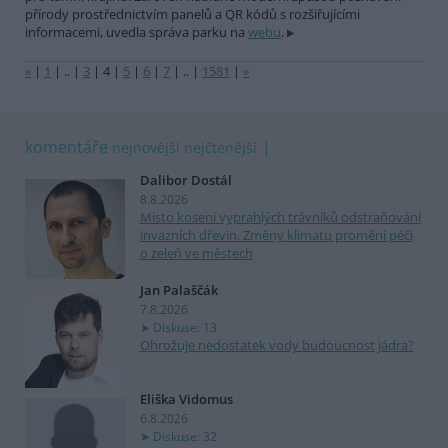
přírody prostřednictvím panelů a QR kódů s rozšiřujícími
informacemi, uvedla správa parku na
webu
.
«
|
1
|
..
|
3
|
4
|
5
|
6
|
7
|
..
|
1581
|
»
komentáře
nejnovější
nejčtenější
Dalibor Dostál
8.8.2026
Místo kosení vyprahlých trávníků odstraňování
invazních dřevin. Změny klimatu promění péči
o zeleň ve městech
Jan Palaščák
7.8.2026
Diskuse: 13
Ohrožuje nedostatek vody budoucnost jádra?
Eliška Vidomus
6.8.2026
Diskuse: 32