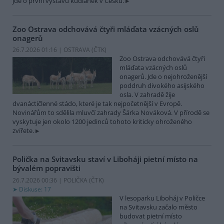
jde o první výstavu kudlanek v Česku.
Zoo Ostrava odchovává čtyři mláďata vzácných oslů
onagerů
26.7.2026 01:16 | OSTRAVA (
ČTK
)
Zoo Ostrava odchovává čtyři
mláďata vzácných oslů
onagerů. Jde o nejohroženější
poddruh divokého asijského
osla. V zahradě žije
dvanáctičlenné stádo, které je tak nejpočetnější v Evropě.
Novinářům to sdělila mluvčí zahrady Šárka Nováková. V přírodě se
vyskytuje jen okolo 1200 jedinců tohoto kriticky ohroženého
zvířete.
Polička na Svitavsku staví v Liboháji pietní místo na
bývalém popravišti
26.7.2026 00:36 | POLIČKA (
ČTK
)
Diskuse: 17
V lesoparku Liboháj v Poličce
na Svitavsku začalo město
budovat pietní místo