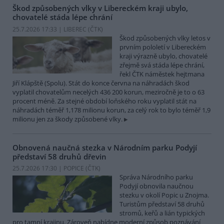
Škod způsobených vlky v Libereckém kraji ubylo,
chovatelé stáda lépe chrání
25.7.2026 17:33 | LIBEREC (
ČTK
)
Škod způsobených vlky letos v
prvním pololetí v Libereckém
kraji výrazně ubylo, chovatelé
zřejmě svá stáda lépe chrání,
řekl ČTK náměstek hejtmana
Jiří Klápště (Spolu). Stát do konce června na náhradách škod
vyplatil chovatelům necelých 436 200 korun, meziročně je to o 63
procent méně. Za stejné období loňského roku vyplatil stát na
náhradách téměř 1,178 milionu korun, za celý rok to bylo téměř 1,9
milionu jen za škody způsobené vlky.
Obnovená naučná stezka v Národním parku Podyjí
představí 58 druhů dřevin
25.7.2026 17:30 | POPICE (
ČTK
)
Správa Národního parku
Podyjí obnovila naučnou
stezku v okolí Popic u Znojma.
Turistům představí 58 druhů
stromů, keřů a lián typických
pro tamní krajinu. Zároveň nabídne moderní způsob poznávání