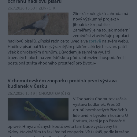
ochranu hadilovů písařů
26.7.2026 15:50 | ZLÍN (
ČTK
)
Zlínská zoologická zahrada má
nový výzkumný projekt v
Jihoafrické republice.
Zaměřený je na to, jak moderní
zemědělství ovlivňuje populaci
hadilovů písařů. Zlínská radnice to uvedla ve
zprávě
na svém webu.
Hadilov písař patří k nejvýraznějším ptákům afrických savan, patří
však k ohroženým druhům. Důvodem je zejména využití
travnatých ploch na zemědělskou půdu, intenzivní hospodaření i
postupná ztráta vhodného prostředí pro život.
V chomutovském zooparku probíhá první výstava
kudlanek v Česku
26.7.2026 15:19 | CHOMUTOV (
ČTK
)
V Zooparku Chomutov začala
výstava kudlanek. Přes 50
druhů bezobratlých živočichů
lidé uvidí v bývalém hostinci U
Pratura, který je po částečné
opravě. Hmyz z různých koutů světa tam bude vystavený tři
týdny. Novinářům to řekl ředitel zooparku Vít Lukáš, podle kterého