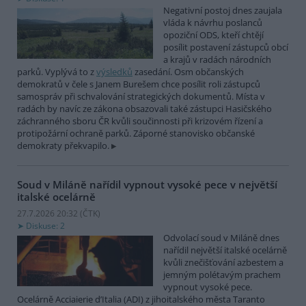
Negativní postoj dnes zaujala
vláda k návrhu poslanců
opoziční ODS, kteří chtějí
posílit postavení zástupců obcí
a krajů v radách národních
parků. Vyplývá to z
výsledků
zasedání. Osm občanských
demokratů v čele s Janem Burešem chce posílit roli zástupců
samospráv při schvalování strategických dokumentů. Místa v
radách by navíc ze zákona obsazovali také zástupci Hasičského
záchranného sboru ČR kvůli součinnosti při krizovém řízení a
protipožární ochraně parků. Záporné stanovisko občanské
demokraty překvapilo.
Soud v Miláně nařídil vypnout vysoké pece v největší
italské ocelárně
27.7.2026 20:32 (
ČTK
)
Diskuse: 2
Odvolací soud v Miláně dnes
nařídil největší italské ocelárně
kvůli znečišťování azbestem a
jemným polétavým prachem
vypnout vysoké pece.
Ocelárně Acciaierie d’Italia (ADI) z jihoitalského města Taranto