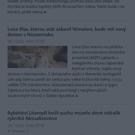
Radek Drahný. Podle meteorologů přichází další vlna veder, od
čtvrtka se budou teploty blížit 40 stupňům Celsia. Teplo bude i na
horách, pršet nemá.
Lvice Elsa, kterou stát zabavil Vémolovi, bude mít nový
domov v Nizozemsku
28.7.2026 14:03 (
ČTK
)
Lvice Elsa, kterou na začátku
června ministerstvo životního
prostředí (MŽP) zabavilo z
nelegálního chovu zápasníka
Karlose Vémoly, najde nový
domov v Nizozemsku. Z dočasného azylu v liberecké zoologické
zahrady šelma zamíří do centra pro velké kočkovité šelmy
Felida,
sdělilo ČTK ministerstvo. Nizozemská stanice se stará i o tygra
Tajmira a lva Mera, kteří také pocházejí z nevyhovujících
soukromých chovů v České republice.
Rybářství Litomyšl kvůli suchu muselo slovit několik
rybníků
Aktualizováno
28.7.2026 10:40 (
ČTK
)
Diskuse: 3