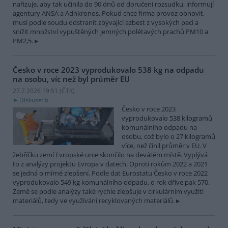
nařizuje, aby tak učinila do 90 dnů od doručení rozsudku, informují
agentury ANSA a Adnkronos. Pokud chce firma provoz obnovit,
musí podle soudu odstranit zbývající azbest z vysokých pecí a
snížit množství vypuštěných jemných polétavých prachů PM10 a
PM2,5.
Česko v roce 2023 vyprodukovalo 538 kg na odpadu
na osobu, víc než byl průměr EU
27.7.2026 19:51 (
ČTK
)
Diskuse: 6
Česko v roce 2023
vyprodukovalo 538 kilogramů
komunálního odpadu na
osobu, což bylo o 27 kilogramů
více, než činil průměr v EU. V
žebříčku zemí Evropské unie skončilo na devátém místě. Vyplývá
to z analýzy projektu Evropa v datech. Oproti rokům 2022 a 2021
se jedná o mírné zlepšení. Podle dat Eurostatu Česko v roce 2022
vyprodukovalo 549 kg komunálního odpadu, o rok dříve pak 570.
Země se podle analýzy také rychle zlepšuje v cirkulárním využití
materiálů, tedy ve využívání recyklovaných materiálů.