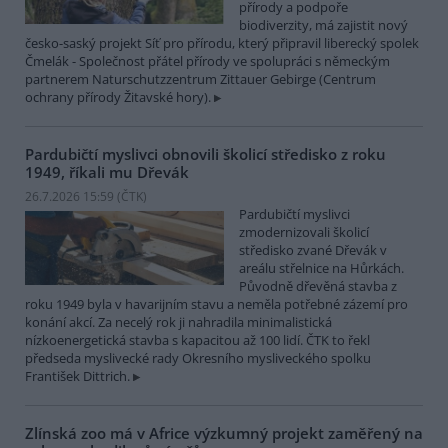
přírody a podpoře
biodiverzity, má zajistit nový
česko-saský projekt Síť pro přírodu, který připravil liberecký spolek
Čmelák - Společnost přátel přírody ve spolupráci s německým
partnerem Naturschutzzentrum Zittauer Gebirge (Centrum
ochrany přírody Žitavské hory).
Pardubičtí myslivci obnovili školicí středisko z roku
1949, říkali mu Dřevák
26.7.2026 15:59 (
ČTK
)
Pardubičtí myslivci
zmodernizovali školicí
středisko zvané Dřevák v
areálu střelnice na Hůrkách.
Původně dřevěná stavba z
roku 1949 byla v havarijním stavu a neměla potřebné zázemí pro
konání akcí. Za necelý rok ji nahradila minimalistická
nízkoenergetická stavba s kapacitou až 100 lidí. ČTK to řekl
předseda myslivecké rady Okresního mysliveckého spolku
František Dittrich.
Zlínská zoo má v Africe výzkumný projekt zaměřený na