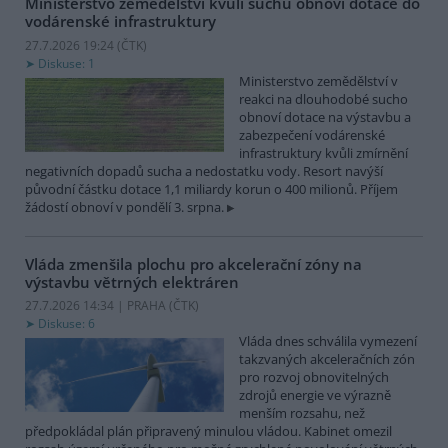
Ministerstvo zemědělství kvůli suchu obnoví dotace do
vodárenské infrastruktury
27.7.2026 19:24 (
ČTK
)
Diskuse: 1
Ministerstvo zemědělství v
reakci na dlouhodobé sucho
obnoví dotace na výstavbu a
zabezpečení vodárenské
infrastruktury kvůli zmírnění
negativních dopadů sucha a nedostatku vody. Resort navýší
původní částku dotace 1,1 miliardy korun o 400 milionů. Příjem
žádostí obnoví v pondělí 3. srpna.
Vláda zmenšila plochu pro akcelerační zóny na
výstavbu větrných elektráren
27.7.2026 14:34 | PRAHA (
ČTK
)
Diskuse: 6
Vláda dnes schválila vymezení
takzvaných akceleračních zón
pro rozvoj obnovitelných
zdrojů energie ve výrazně
menším rozsahu, než
předpokládal plán připravený minulou vládou. Kabinet omezil