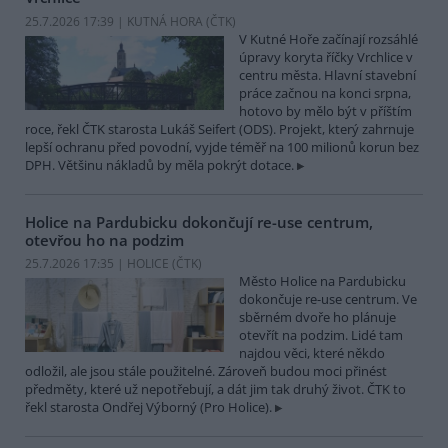
25.7.2026 17:39 | KUTNÁ HORA (
ČTK
)
V Kutné Hoře začínají rozsáhlé
úpravy koryta říčky Vrchlice v
centru města. Hlavní stavební
práce začnou na konci srpna,
hotovo by mělo být v příštím
roce, řekl ČTK starosta Lukáš Seifert (ODS). Projekt, který zahrnuje
lepší ochranu před povodní, vyjde téměř na 100 milionů korun bez
DPH. Většinu nákladů by měla pokrýt dotace.
Holice na Pardubicku dokončují re-use centrum,
otevřou ho na podzim
25.7.2026 17:35 | HOLICE (
ČTK
)
Město Holice na Pardubicku
dokončuje re-use centrum. Ve
sběrném dvoře ho plánuje
otevřít na podzim. Lidé tam
najdou věci, které někdo
odložil, ale jsou stále použitelné. Zároveň budou moci přinést
předměty, které už nepotřebují, a dát jim tak druhý život. ČTK to
řekl starosta Ondřej Výborný (Pro Holice).