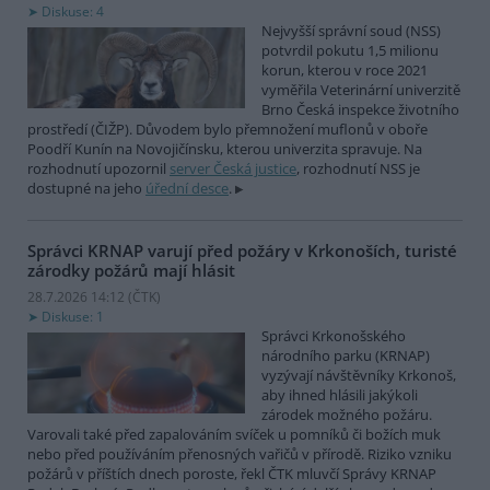
Diskuse: 4
Nejvyšší správní soud (NSS)
potvrdil pokutu 1,5 milionu
korun, kterou v roce 2021
vyměřila Veterinární univerzitě
Brno Česká inspekce životního
prostředí (ČIŽP). Důvodem bylo přemnožení muflonů v oboře
Poodří Kunín na Novojičínsku, kterou univerzita spravuje. Na
rozhodnutí upozornil
server Česká justice
, rozhodnutí NSS je
dostupné na jeho
úřední desce
.
Správci KRNAP varují před požáry v Krkonoších, turisté
zárodky požárů mají hlásit
28.7.2026 14:12 (
ČTK
)
Diskuse: 1
Správci Krkonošského
národního parku (KRNAP)
vyzývají návštěvníky Krkonoš,
aby ihned hlásili jakýkoli
zárodek možného požáru.
Varovali také před zapalováním svíček u pomníků či božích muk
nebo před používáním přenosných vařičů v přírodě. Riziko vzniku
požárů v příštích dnech poroste, řekl ČTK mluvčí Správy KRNAP