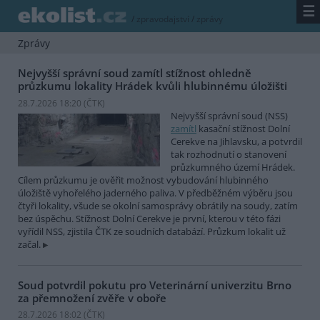
☰
/
zpravodajství
/
zprávy
Zprávy
Nejvyšší správní soud zamítl stížnost ohledně
průzkumu lokality Hrádek kvůli hlubinnému úložišti
28.7.2026 18:20 (
ČTK
)
Nejvyšší správní soud (NSS)
zamítl
kasační stížnost Dolní
Cerekve na Jihlavsku, a potvrdil
tak rozhodnutí o stanovení
průzkumného území Hrádek.
Cílem průzkumu je ověřit možnost vybudování hlubinného
úložiště vyhořelého jaderného paliva. V předběžném výběru jsou
čtyři lokality, všude se okolní samosprávy obrátily na soudy, zatím
bez úspěchu. Stížnost Dolní Cerekve je první, kterou v této fázi
vyřídil NSS, zjistila ČTK ze soudních databází. Průzkum lokalit už
začal.
Soud potvrdil pokutu pro Veterinární univerzitu Brno
za přemnožení zvěře v oboře
28.7.2026 18:02 (
ČTK
)