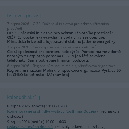
tiskové zprávy
7. srpna 2026 |
OIŽP- Občanská iniciativa pro ochranu životního
prostředí
OIŽP- Občanská iniciativa pro ochranu životního prostředí :
OIŽP: Evropské řeky vysychají a voda v nich se otepluje:
Klimatická krize odhaluje zásadní slabinu jaderné energetiky
7. srpna 2026 |
Česká společnost pro ochranu netopýrů
Česká společnost pro ochranu netopýrů: „Pomoc, máme v domě
netopýry!“ Bezplatná poradna ČESON je v létě zavalena
telefonáty. Sama potřebuje finanční podporu.
6. srpna 2026 |
Regionální muzeum Mělník, příspěvková organizace
Regionální muzeum Mělník, příspěvková organizace: Výstava 50
let CHKO Kokořínsko - Máchův kraj
kalendář akcí
8. srpna 2026 (sobota) 14:00 - 15:00
Komentované prohlídky výstavy Rostlinná Odysea
(Přednášky a
diskuse, )
9. srpna 2026 (neděle) 10:00 - 16:00
Oslava Světového dne lvů
(Festivaly a slavnosti, Praha 7 )