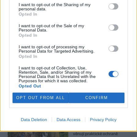
Hádecká planinka je součástí chráněné krajinné oblasti Moravský
I want to opt-out of the Sharing of my
kras, má rozlohu kolem 80 hektarů.
personal data.
Opted In
I po 100 letech je cihlová kanalizace v centru Pardubic
I want to opt-out of the Sale of my
v dobrém stavu
Personal Data.
Opted In
26.7.2026 16:24 | PARDUBICE (
ČTK
)
Diskuse: 1
I want to opt-out of processing my
Historická cihlová kanalizace v
Personal Data for Targeted Advertising.
centru Pardubic je i po více než
Opted In
100 letech v dobrém
technickém stavu. Podle
I want to opt-out of Collection, Use,
vodáren k tomu přispívá
Retention, Sale, and/or Sharing of my
vejčitý profil stok, který zlepšuje jejich samočištění a umožňuje
Personal Data that Is Unrelated with the
Purposes for which it was collected.
odvádět víc vody při přívalových deštích. ČTK to řekl mistr provozu
Opted Out
pardubických vodáren Erik Jandera.
OPT OUT FROM ALL
CONFIRM
Organizace v Česku a Německu chtějí víc
spolupracovat při ochraně přírody
26.7.2026 16:22 | LIBEREC (
ČTK
)
Data Deletion
Data Access
Privacy Policy
Větší spolupráci organizací,
které se v Česku a Německu
věnují praktické ochraně