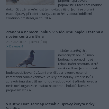
připomínající bývalé
popraviště. Práce chce radnice
dokončit v září a veřejnost tam uvítat v říjnu. Jedná se o první
etapu úpravy přírodní lokality. ČTK to řekl vedoucí oddělení
životního prostředí Jiří Coufal.
Zranění a nemocní holubi v budoucnu najdou zázemí v
novém centru u Brna
26.7.2026 00:21 | BRNO (
ČTK
)
Diskuse: 4
Tisícům zraněných a
nemocných holubů má v
budoucnu pomoci nové
rehabilitační centrum, které
vzniká u Brna. Jeho součástí
bude specializované zázemí pro léčbu a rekonvalescenci,
karanténní zóna a venkovní voliéry pro holuby, kteří se kvůli
zdravotnímu stavu již nemohou vrátit do volné přírody, uvedla
nezisková organizace Institut na ochranu holubů, která za
projektem stojí.
V Kutné Hoře začínají rozsáhlé úpravy koryta říčky
Vrchlice