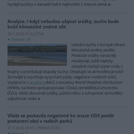
nynější požáry v Kanadě řadí k nejhorším v historii země.
Analýza: I když nebudou ubývat srážky, sucho bude
kvůli klimatické změně sílit
28.7.2026 01:22 (
ČTK
)
Diskuse: 54
Letošní sucho v Evropě vlivem
klimatické změny zesílilo.
Přestože srážky výrazněji
neubývají, vyšší teploty
zásadně zvyšují výpar vody z
krajiny a prohlubují dopady sucha. Oteplující se atmosféra je totiž
žíznivější a urychluje vysychání půdy, vegetace i vodních toků.
Vyplývá to z
analýzy
vědců z iniciativy World Weather Attribution
(WWA), na které spolupracovala i Česká zemědělská univerzita
(ČZU). Vědci zkoumali srážky, půdní vláhu a schopnost atmosféry
odpařovat vodu.
Vláda se postavila negativně ke snaze ODS posílit
postavení obcí v radách parků
27.7.2026 20:55 | PRAHA (
ČTK
)
Diskuse: 1