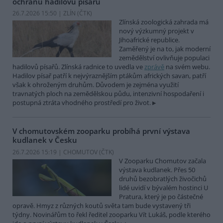
ochranu hadilovů písařů
26.7.2026 15:50 | ZLÍN (
ČTK
)
Zlínská zoologická zahrada má
nový výzkumný projekt v
Jihoafrické republice.
Zaměřený je na to, jak moderní
zemědělství ovlivňuje populaci
hadilovů písařů. Zlínská radnice to uvedla ve
zprávě
na svém webu.
Hadilov písař patří k nejvýraznějším ptákům afrických savan, patří
však k ohroženým druhům. Důvodem je zejména využití
travnatých ploch na zemědělskou půdu, intenzivní hospodaření i
postupná ztráta vhodného prostředí pro život.
V chomutovském zooparku probíhá první výstava
kudlanek v Česku
26.7.2026 15:19 | CHOMUTOV (
ČTK
)
V Zooparku Chomutov začala
výstava kudlanek. Přes 50
druhů bezobratlých živočichů
lidé uvidí v bývalém hostinci U
Pratura, který je po částečné
opravě. Hmyz z různých koutů světa tam bude vystavený tři
týdny. Novinářům to řekl ředitel zooparku Vít Lukáš, podle kterého