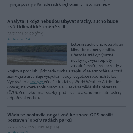
nynější požáry v Kanadě řadí k nejhorším v historii země.
Analýza: I když nebudou ubývat srážky, sucho bude
kvůli klimatické změně sílit
28.7.2026 01:22 (
ČTK
)
Diskuse: 54
Letošní sucho v Evropě vlivem
klimatické změny zesílilo.
Přestože srážky výrazněji
neubývají, vyšší teploty
zásadně zvyšují výpar vody z
krajiny a prohlubují dopady sucha. Oteplující se atmosféra je totiž
žíznivější a urychluje vysychání půdy, vegetace i vodních toků.
Vyplývá to z
analýzy
vědců z iniciativy World Weather Attribution
(WWA), na které spolupracovala i Česká zemědělská univerzita
(ČZU). Vědci zkoumali srážky, půdní vláhu a schopnost atmosféry
odpařovat vodu.
Vláda se postavila negativně ke snaze ODS posílit
postavení obcí v radách parků
27.7.2026 20:55 | PRAHA (
ČTK
)
Diskuse: 1