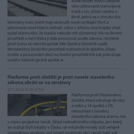
bude muset znovu zabývat
vlivy plánované tramvajové
tratě v tzv. jižním centru v
Brně. Jedná se o zhruba dva
kilometry tratí, které mají obsloužit nově vznikající čtvrť a
plánované nové hlavní nádraží. Letos v březnu sice krajský úřad
vydal stanovisko, že stavba nebude mít významný vliv na životní
prostředí a není třeba ji dále posuzovat podle zákona, nicméně
proti tomu se odvolal spolek Děti Země a částečně uspěl.
Ministerstvo životního prostředí rozhodnutí krajského úřadu
zrušilo a posuzování vlivů na životní prostředí EIA tak pokračuje,
uvedl v tiskové zprávě spolek.
Platforma proti úložišti je proti novele stavebního
zákona,obrátí se na senátory
27.7.2026 01:45 (
ČTK
)
Platforma proti hlubinnému
úložišti, která sdružuje 40 obcí
a měst a 18 spolků z ČR,
nesouhlasí s novelou
stavebního zákona, kterou má
v srpnu projednat Senát. Sklad radioaktivního odpadu, pro který
se zvažují čtyři lokality v Česku, se má podle novely stát veřejně
prospěšnou stavbou, což omezí možnosti obcí i krajů hájit své