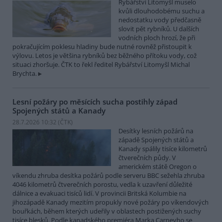
Rybářství Litomyšl muselo
kvůli dlouhodobému suchu a
nedostatku vody předčasně
slovit pět rybníků. U dalších
vodních ploch hrozí, že při
pokračujícím poklesu hladiny bude nutné rovněž přistoupit k
výlovu. Letos je většina rybníků bez běžného přítoku vody, což
situaci zhoršuje. ČTK to řekl ředitel Rybářství Litomyšl Michal
Brychta.
Lesní požáry po měsících sucha postihly západ
Spojených států a Kanady
28.7.2026 10:32 (
ČTK
)
Desítky lesních požárů na
západě Spojených států a
Kanady spálily tisíce kilometrů
čtverečních půdy. V
americkém státě Oregon o
víkendu zhruba desítka požárů podle serveru BBC sežehla zhruba
4046 kilometrů čtverečních porostu, vedla k uzavření důležité
dálnice a evakuaci tisíců lidí. V provincii Britská Kolumbie na
jihozápadě Kanady mezitím propukly nové požáry po víkendových
bouřkách, během kterých udeřily v oblastech postižených suchy
tisíce blesků. Podle kanadského premiéra Marka Carneyho se