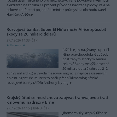
rozsah území určeného pro možné zrychlené povolování větrných
elektráren na zhruba 11 procent původně navržené plochy, řekl na
tiskové konferenci po jednání ministr průmyslu a obchodu Karel
Havlíček (ANO).
Rozvojová banka: Super El Niňo může Africe způsobit
škody za 20 miliard dolarů
27.7.2026 14:33 (
ČTK
)
Diskuse: 4
Blížící se jev nazývaný super El
Niňo pravděpodobně způsobí
postiženým africkým zemím
celkové škody ve výši deset až
20 miliard dolarů (zhruba 212
až 423 miliard Kč) a vyvolá masovou migraci z nejvíce zasažených
oblastí. Agentuře Reuters to sdělil přední klimatolog Africké
rozvojové banky (AfDB) Anthony Nyong.
Krajský úřad se musí znovu zabývat tramvajovou tratí
k novému nádraží v Brně
27.7.2026 14:15 | BRNO (
ČTK
)
Jihomoravský krajský úřad se