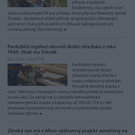
přírody a podpoře
biodiverzity, má zajistit nový
česko-saský projekt Síť pro přírodu, který připravil liberecký spolek
Čmelák - Společnost přátel přírody ve spolupráci s německým
partnerem Naturschutzzentrum Zittauer Gebirge (Centrum
ochrany přírody Žitavské hory).
Pardubičtí myslivci obnovili školicí středisko z roku
1949, říkali mu Dřevák
26.7.2026 15:59 (
ČTK
)
Pardubičtí myslivci
zmodernizovali školicí
středisko zvané Dřevák v
areálu střelnice na Hůrkách.
Původně dřevěná stavba z
roku 1949 byla v havarijním stavu a neměla potřebné zázemí pro
konání akcí. Za necelý rok ji nahradila minimalistická
nízkoenergetická stavba s kapacitou až 100 lidí. ČTK to řekl
předseda myslivecké rady Okresního mysliveckého spolku
František Dittrich.
Zlínská zoo má v Africe výzkumný projekt zaměřený na