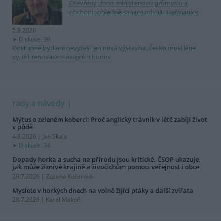
Otevřený dopis ministerstvu průmyslu a
obchodu ohledně sanace odvalu Heřmanice
5.8.2026
Diskuse: 39
Dostupné bydlení nevyřeší jen nová výstavba. Česko musí lépe
využít renovace stávajících budov
rady a návody
Mýtus o zeleném koberci: Proč anglický trávník v létě zabíjí život
v půdě
4.8.2026 | Jan Skala
Diskuse: 34
Dopady horka a sucha na přírodu jsou kritické. ČSOP ukazuje,
jak může žíznivé krajině a živočichům pomoci veřejnost i obce
29.7.2026 | Zuzana Kučerová
Myslete v horkých dnech na volně žijící ptáky a další zvířata
28.7.2026 | Karel Makoň