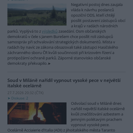
Negativní postoj dnes zaujala
vláda k návrhu poslanců
opoziční ODS, kteří chtějí
posílit postavení zástupců obcí
a krajů v radách národních
parků. Vyplývá to z
výsledků
zasedání. Osm občanských
demokratů v čele s Janem Burešem chce posílit roli zástupců
samospráv při schvalování strategických dokumentů. Místa v
radách by navíc ze zákona obsazovali také zástupci Hasičského
záchranného sboru ČR kvůli součinnosti při krizovém řízení a
protipožární ochraně parků. Záporné stanovisko občanské
demokraty překvapilo.
Soud v Miláně nařídil vypnout vysoké pece v největší
italské ocelárně
27.7.2026 20:32 (
ČTK
)
Diskuse: 2
Odvolací soud v Miláně dnes
nařídil největší italské ocelárně
kvůli znečišťování azbestem a
jemným polétavým prachem
vypnout vysoké pece.
Ocelárně Acciaierie d’Italia (ADI) z jihoitalského města Taranto