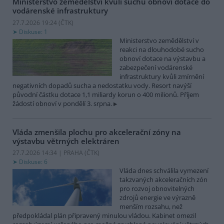
Ministerstvo zemědělství kvůli suchu obnoví dotace do
vodárenské infrastruktury
27.7.2026 19:24 (
ČTK
)
Diskuse: 1
Ministerstvo zemědělství v
reakci na dlouhodobé sucho
obnoví dotace na výstavbu a
zabezpečení vodárenské
infrastruktury kvůli zmírnění
negativních dopadů sucha a nedostatku vody. Resort navýší
původní částku dotace 1,1 miliardy korun o 400 milionů. Příjem
žádostí obnoví v pondělí 3. srpna.
Vláda zmenšila plochu pro akcelerační zóny na
výstavbu větrných elektráren
27.7.2026 14:34 | PRAHA (
ČTK
)
Diskuse: 6
Vláda dnes schválila vymezení
takzvaných akceleračních zón
pro rozvoj obnovitelných
zdrojů energie ve výrazně
menším rozsahu, než
předpokládal plán připravený minulou vládou. Kabinet omezil