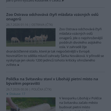
jde o první výstavu kudlanek v Česku.
Zoo Ostrava odchovává čtyři mláďata vzácných oslů
onagerů
26.7.2026 01:16 | OSTRAVA (
ČTK
)
Zoo Ostrava odchovává čtyři
mláďata vzácných oslů
onagerů. Jde o nejohroženější
poddruh divokého asijského
osla. V zahradě žije
dvanáctičlenné stádo, které je tak nejpočetnější v Evropě.
Novinářům to sdělila mluvčí zahrady Šárka Nováková. V přírodě se
vyskytuje jen okolo 1200 jedinců tohoto kriticky ohroženého
zvířete.
Polička na Svitavsku staví v Liboháji pietní místo na
bývalém popravišti
26.7.2026 00:36 | POLIČKA (
ČTK
)
Diskuse: 17
V lesoparku Liboháj v Poličce
na Svitavsku začalo město
budovat pietní místo