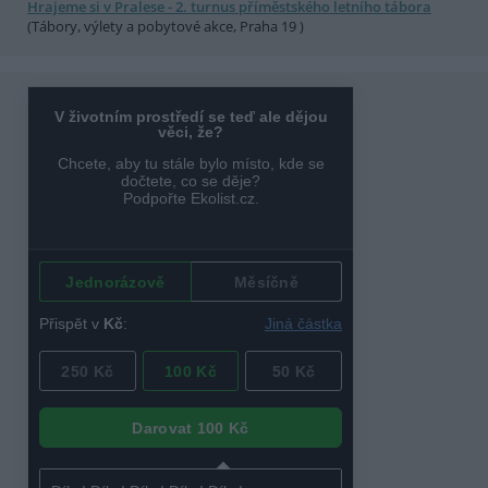
Hrajeme si v Pralese - 2. turnus příměstského letního tábora
(Tábory, výlety a pobytové akce, Praha 19 )