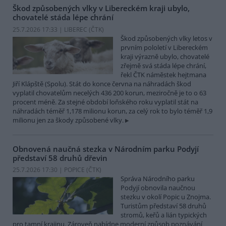
Škod způsobených vlky v Libereckém kraji ubylo,
chovatelé stáda lépe chrání
25.7.2026 17:33 | LIBEREC (
ČTK
)
Škod způsobených vlky letos v
prvním pololetí v Libereckém
kraji výrazně ubylo, chovatelé
zřejmě svá stáda lépe chrání,
řekl ČTK náměstek hejtmana
Jiří Klápště (Spolu). Stát do konce června na náhradách škod
vyplatil chovatelům necelých 436 200 korun, meziročně je to o 63
procent méně. Za stejné období loňského roku vyplatil stát na
náhradách téměř 1,178 milionu korun, za celý rok to bylo téměř 1,9
milionu jen za škody způsobené vlky.
Obnovená naučná stezka v Národním parku Podyjí
představí 58 druhů dřevin
25.7.2026 17:30 | POPICE (
ČTK
)
Správa Národního parku
Podyjí obnovila naučnou
stezku v okolí Popic u Znojma.
Turistům představí 58 druhů
stromů, keřů a lián typických
pro tamní krajinu. Zároveň nabídne moderní způsob poznávání