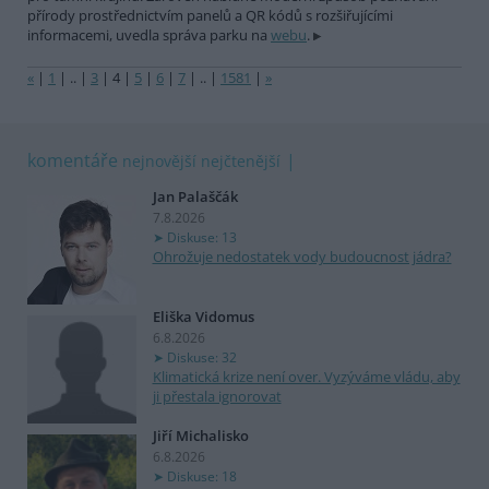
přírody prostřednictvím panelů a QR kódů s rozšiřujícími
informacemi, uvedla správa parku na
webu
.
«
|
1
|
..
|
3
|
4
|
5
|
6
|
7
|
..
|
1581
|
»
komentáře
nejnovější
nejčtenější
Jan Palaščák
7.8.2026
Diskuse: 13
Ohrožuje nedostatek vody budoucnost jádra?
Eliška Vidomus
6.8.2026
Diskuse: 32
Klimatická krize není over. Vyzýváme vládu, aby
ji přestala ignorovat
Jiří Michalisko
6.8.2026
Diskuse: 18