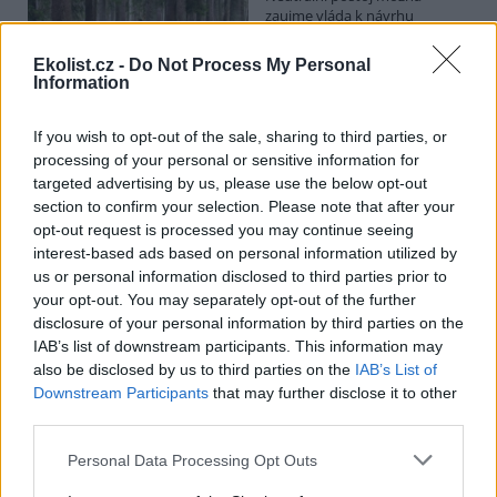
zaujme vláda k návrhu
poslanců opoziční ODS, kteří
chtějí posílit postavení
Ekolist.cz -
Do Not Process My Personal
zástupců obcí a krajů v radách
Information
národních parků. Vyplývá to z předkládací zprávy na vládním
webu. Věcně příslušné ministerstvo životního prostředí podle ní
své stanovisko k příslušné novele o ochraně přírody ve stanovené
If you wish to opt-out of the sale, sharing to third parties, or
lhůtě nedodalo. Kabinet se má novelou zabývat v pondělí. Jeho
processing of your personal or sensitive information for
postoj bude doporučením pro Sněmovnu, v níž má vládní koalice
targeted advertising by us, please use the below opt-out
většinu.
section to confirm your selection. Please note that after your
opt-out request is processed you may continue seeing
interest-based ads based on personal information utilized by
Na Hádecké planince u Brna obnovují ochránci
původní step, vrátí se tam i pastva
us or personal information disclosed to third parties prior to
your opt-out. You may separately opt-out of the further
26.7.2026 17:25 | BRNO (
ČTK
)
disclosure of your personal information by third parties on the
Zarostlou část Hádecké
planinky u Brna chtějí ochránci
IAB’s list of downstream participants. This information may
vrátit do stavu ze 30. let
also be disclosed by us to third parties on the
IAB’s List of
minulého století. V oblasti
Downstream Participants
that may further disclose it to other
obnovují původní step a
third parties.
teplomilné doubravy. Vrátí se tam i pastva. Cílem je zachránit
mizející druhy rostlin a živočichů, jako jsou vzácné orchideje či
Personal Data Processing Opt Outs
motýl jasoň dymnivkový. ČTK to řekl Vilém Jurek z organizace
Rezekvítek, která se o oblast stará. Národní přírodní rezervace