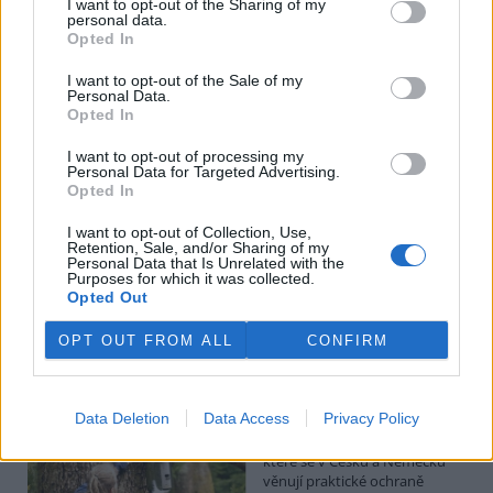
I want to opt-out of the Sharing of my
Hádecká planinka je součástí chráněné krajinné oblasti Moravský
personal data.
kras, má rozlohu kolem 80 hektarů.
Opted In
I want to opt-out of the Sale of my
I po 100 letech je cihlová kanalizace v centru Pardubic
Personal Data.
v dobrém stavu
Opted In
26.7.2026 16:24 | PARDUBICE (
ČTK
)
Diskuse: 1
I want to opt-out of processing my
Personal Data for Targeted Advertising.
Historická cihlová kanalizace v
Opted In
centru Pardubic je i po více než
100 letech v dobrém
I want to opt-out of Collection, Use,
technickém stavu. Podle
Retention, Sale, and/or Sharing of my
vodáren k tomu přispívá
Personal Data that Is Unrelated with the
vejčitý profil stok, který zlepšuje jejich samočištění a umožňuje
Purposes for which it was collected.
odvádět víc vody při přívalových deštích. ČTK to řekl mistr provozu
Opted Out
pardubických vodáren Erik Jandera.
OPT OUT FROM ALL
CONFIRM
Organizace v Česku a Německu chtějí víc
spolupracovat při ochraně přírody
Data Deletion
Data Access
Privacy Policy
26.7.2026 16:22 | LIBEREC (
ČTK
)
Větší spolupráci organizací,
které se v Česku a Německu
věnují praktické ochraně