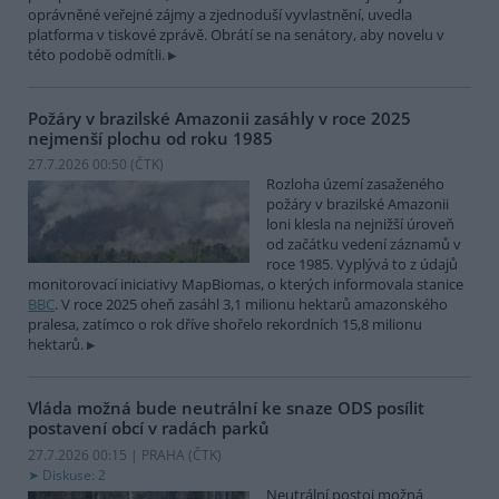
oprávněné veřejné zájmy a zjednoduší vyvlastnění, uvedla
platforma v tiskové zprávě. Obrátí se na senátory, aby novelu v
této podobě odmítli.
Požáry v brazilské Amazonii zasáhly v roce 2025
nejmenší plochu od roku 1985
27.7.2026 00:50 (
ČTK
)
Rozloha území zasaženého
požáry v brazilské Amazonii
loni klesla na nejnižší úroveň
od začátku vedení záznamů v
roce 1985. Vyplývá to z údajů
monitorovací iniciativy MapBiomas, o kterých informovala stanice
BBC
. V roce 2025 oheň zasáhl 3,1 milionu hektarů amazonského
pralesa, zatímco o rok dříve shořelo rekordních 15,8 milionu
hektarů.
Vláda možná bude neutrální ke snaze ODS posílit
postavení obcí v radách parků
27.7.2026 00:15 | PRAHA (
ČTK
)
Diskuse: 2
Neutrální postoj možná