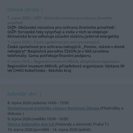
tiskové zprávy
7. srpna 2026 |
OIŽP- Občanská iniciativa pro ochranu životního
prostředí
OIŽP- Občanská iniciativa pro ochranu životního prostředí :
OIŽP: Evropské řeky vysychají a voda v nich se otepluje:
Klimatická krize odhaluje zásadní slabinu jaderné energetiky
7. srpna 2026 |
Česká společnost pro ochranu netopýrů
Česká společnost pro ochranu netopýrů: „Pomoc, máme v domě
netopýry!“ Bezplatná poradna ČESON je v létě zavalena
telefonáty. Sama potřebuje finanční podporu.
6. srpna 2026 |
Regionální muzeum Mělník, příspěvková organizace
Regionální muzeum Mělník, příspěvková organizace: Výstava 50
let CHKO Kokořínsko - Máchův kraj
kalendář akcí
8. srpna 2026 (sobota) 14:00 - 15:00
Komentované prohlídky výstavy Rostlinná Odysea
(Přednášky a
diskuse, )
9. srpna 2026 (neděle) 10:00 - 16:00
Oslava Světového dne lvů
(Festivaly a slavnosti, Praha 7 )
10. srpna 2026 (pondělí) - 14. srpna 2026 (pátek)