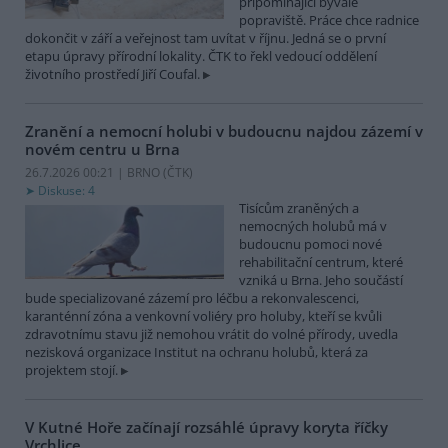
připomínající bývalé
popraviště. Práce chce radnice
dokončit v září a veřejnost tam uvítat v říjnu. Jedná se o první
etapu úpravy přírodní lokality. ČTK to řekl vedoucí oddělení
životního prostředí Jiří Coufal.
Zranění a nemocní holubi v budoucnu najdou zázemí v
novém centru u Brna
26.7.2026 00:21 | BRNO (
ČTK
)
Diskuse: 4
Tisícům zraněných a
nemocných holubů má v
budoucnu pomoci nové
rehabilitační centrum, které
vzniká u Brna. Jeho součástí
bude specializované zázemí pro léčbu a rekonvalescenci,
karanténní zóna a venkovní voliéry pro holuby, kteří se kvůli
zdravotnímu stavu již nemohou vrátit do volné přírody, uvedla
nezisková organizace Institut na ochranu holubů, která za
projektem stojí.
V Kutné Hoře začínají rozsáhlé úpravy koryta říčky
Vrchlice