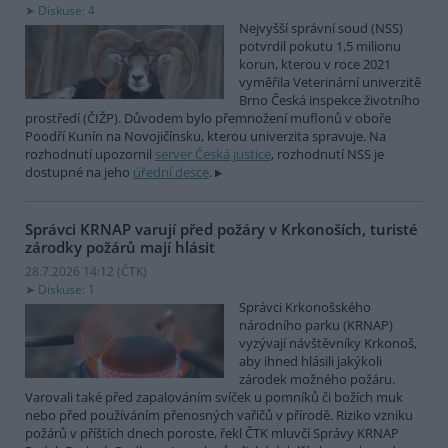
Diskuse: 4
Nejvyšší správní soud (NSS)
potvrdil pokutu 1,5 milionu
korun, kterou v roce 2021
vyměřila Veterinární univerzitě
Brno Česká inspekce životního
prostředí (ČIŽP). Důvodem bylo přemnožení muflonů v oboře
Poodří Kunín na Novojičínsku, kterou univerzita spravuje. Na
rozhodnutí upozornil
server Česká justice
, rozhodnutí NSS je
dostupné na jeho
úřední desce
.
Správci KRNAP varují před požáry v Krkonoších, turisté
zárodky požárů mají hlásit
28.7.2026 14:12 (
ČTK
)
Diskuse: 1
Správci Krkonošského
národního parku (KRNAP)
vyzývají návštěvníky Krkonoš,
aby ihned hlásili jakýkoli
zárodek možného požáru.
Varovali také před zapalováním svíček u pomníků či božích muk
nebo před používáním přenosných vařičů v přírodě. Riziko vzniku
požárů v příštích dnech poroste, řekl ČTK mluvčí Správy KRNAP