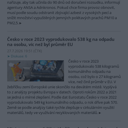
nařizuje, aby tak učinila do 90 dnů od doručení rozsudku, informují
agentury ANSA a Adnkronos. Pokud chce firma provoz obnovit,
musí podle soudu odstranit zbývající azbest z vysokých pecí a
snížit množství vypuštěných jemných polétavých prachů PM10 a
PM2,5.
Česko v roce 2023 vyprodukovalo 538 kg na odpadu
na osobu, víc než byl průměr EU
27.7.2026 19:51 (
ČTK
)
Diskuse: 6
Česko v roce 2023
vyprodukovalo 538 kilogramů
komunálního odpadu na
osobu, což bylo o 27 kilogramů
více, než činil průměr v EU. V
žebříčku zemí Evropské unie skončilo na devátém místě. Vyplývá
to z analýzy projektu Evropa v datech. Oproti rokům 2022 a 2021
se jedná o mírné zlepšení. Podle dat Eurostatu Česko v roce 2022
vyprodukovalo 549 kg komunálního odpadu, o rok dříve pak 570.
Země se podle analýzy také rychle zlepšuje v cirkulárním využití
materiálů, tedy ve využívání recyklovaných materiálů.