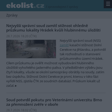
☰
/
zpravodajství
/
zprávy
Zprávy
Nejvyšší správní soud zamítl stížnost ohledně
průzkumu lokality Hrádek kvůli hlubinnému úložišti
28.7.2026 18:20 (
ČTK
)
Nejvyšší správní soud (NSS)
zamítl
kasační stížnost Dolní
Cerekve na Jihlavsku, a potvrdil
tak rozhodnutí o stanovení
průzkumného území Hrádek.
Cílem průzkumu je ověřit možnost vybudování hlubinného
úložiště vyhořelého jaderného paliva. V předběžném výběru jsou
čtyři lokality, všude se okolní samosprávy obrátily na soudy, zatím
bez úspěchu. Stížnost Dolní Cerekve je první, kterou v této fázi
vyřídil NSS, zjistila ČTK ze soudních databází. Průzkum lokalit už
začal.
Soud potvrdil pokutu pro Veterinární univerzitu Brno
za přemnožení zvěře v oboře
28.7.2026 18:02 (
ČTK
)