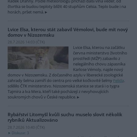
Radek Drahný. Podle meteorologů přichází další vlna veder, od
čtvrtka se budou teploty blížit 40 stupňům Celsia. Teplo bude i na
horách, pršet nemá.
Lvice Elsa, kterou stát zabavil Vémolovi, bude mít nový
domov v Nizozemsku
28.7.2026 14:03 (
ČTK
)
Lvice Elsa, kterou na začátku
června ministerstvo životního
prostředí (MŽP) zabavilo z
nelegálního chovu zápasníka
Karlose Vémoly, najde nový
domov v Nizozemsku. Z dočasného azylu v liberecké zoologické
zahrady šelma zamíří do centra pro velké kočkovité šelmy
Felida,
sdělilo ČTK ministerstvo. Nizozemská stanice se stará i o tygra
Tajmira a lva Mera, kteří také pocházejí z nevyhovujících
soukromých chovů v České republice.
Rybářství Litomyšl kvůli suchu muselo slovit několik
rybníků
Aktualizováno
28.7.2026 10:40 (
ČTK
)
Diskuse: 3