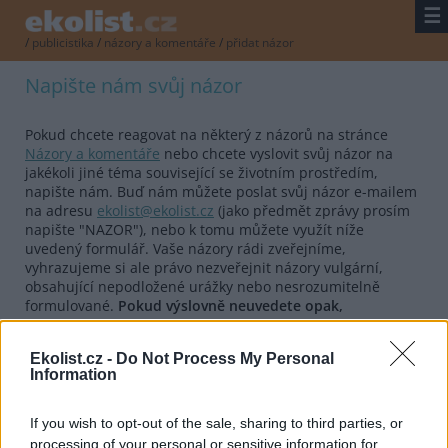
☰
/
publicistika
/
názory a komentáře
/
přidat názor
Napište nám svůj názor
Pokud chcete reagovat na některý z názorů na stránce
Názory a komentáře
nebo chcete vyslovit svůj názor na
jakékoli jiné téma související se životním prostředím,
napište nám. Buď nám můžete poslat svůj názor e-mailem
na adresu
ekolist@ekolist.cz
(jako předmět zprávy prosím
napište "NAZOR"), nebo k tomu můžete využít níže
uvedený formulář. Vaše názory rádi zveřejníme,
vyhrazujeme si ale právo nezveřejnit názory vulgární,
obsahující nepodložené urážky nebo nesrozumitelně
formulované.
Pokud výslovně neuvedete opak,
předpokládáme, že souhlasíte se zveřejněním vašeho
názoru v Ekolistu.cz.
Ekolist.cz -
Do Not Process My Personal
Information
Formulář pro vložení názoru
If you wish to opt-out of the sale, sharing to third parties, or
Autor
processing of your personal or sensitive information for