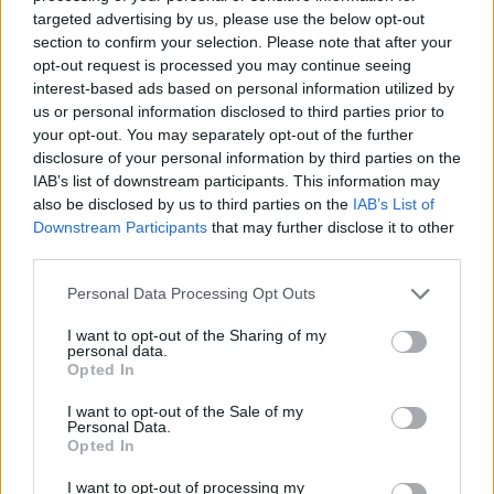
targeted advertising by us, please use the below opt-out
section to confirm your selection. Please note that after your
E-mail na autora
opt-out request is processed you may continue seeing
interest-based ads based on personal information utilized by
E-mail či jiný kontakt na autora
us or personal information disclosed to third parties prior to
Charakteristika autora
your opt-out. You may separately opt-out of the further
disclosure of your personal information by third parties on the
IAB’s list of downstream participants. This information may
Zde můžete, pokud to považujete za vhodné, uvést vaši profesi či oblast
also be disclosed by us to third parties on the
IAB’s List of
zájmu, pokud to nějakým způsobem souvisí s vaším názorem. Pokud toto
políčko nevyplníte, bude v případě zveřejnění uvedeno, že "Autor je čtenář
Downstream Participants
that may further disclose it to other
Ekolistu.cz".
third parties.
Název názoru
*
Personal Data Processing Opt Outs
Text
I want to opt-out of the Sharing of my
personal data.
HTML
Prostý text
Opted In
I want to opt-out of the Sale of my
Personal Data.
Opted In
I want to opt-out of processing my