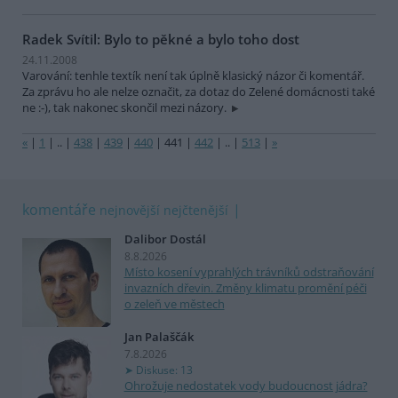
Radek Svítil: Bylo to pěkné a bylo toho dost
24.11.2008
Varování: tenhle textík není tak úplně klasický názor či komentář.
Za zprávu ho ale nelze označit, za dotaz do Zelené domácnosti také
ne :-), tak nakonec skončil mezi názory.
«
|
1
|
..
|
438
|
439
|
440
|
441
|
442
|
..
|
513
|
»
komentáře
nejnovější
nejčtenější
Dalibor Dostál
8.8.2026
Místo kosení vyprahlých trávníků odstraňování
invazních dřevin. Změny klimatu promění péči
o zeleň ve městech
Jan Palaščák
7.8.2026
Diskuse: 13
Ohrožuje nedostatek vody budoucnost jádra?