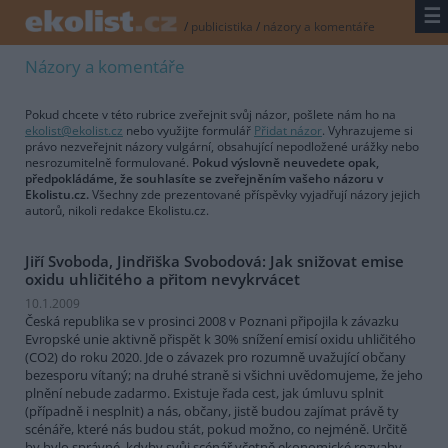
☰
/
publicistika
/
názory a komentáře
Názory a komentáře
Pokud chcete v této rubrice zveřejnit svůj názor, pošlete nám ho na
ekolist@ekolist.cz
nebo využijte formulář
Přidat názor
. Vyhrazujeme si
právo nezveřejnit názory vulgární, obsahující nepodložené urážky nebo
nesrozumitelně formulované.
Pokud výslovně neuvedete opak,
předpokládáme, že souhlasíte se zveřejněním vašeho názoru v
Ekolistu.cz.
Všechny zde prezentované příspěvky vyjadřují názory jejich
autorů, nikoli redakce Ekolistu.cz.
Jiří Svoboda, Jindřiška Svobodová: Jak snižovat emise
oxidu uhličitého a přitom nevykrvácet
10.1.2009
Česká republika se v prosinci 2008 v Poznani připojila k závazku
Evropské unie aktivně přispět k 30% snížení emisí oxidu uhličitého
(CO2) do roku 2020. Jde o závazek pro rozumně uvažující občany
bezesporu vítaný; na druhé straně si všichni uvědomujeme, že jeho
plnění nebude zadarmo. Existuje řada cest, jak úmluvu splnit
(případně i nesplnit) a nás, občany, jistě budou zajímat právě ty
scénáře, které nás budou stát, pokud možno, co nejméně. Určitě
by bylo správné, kdyby svůj scénář včetně ekonomické rozvahy