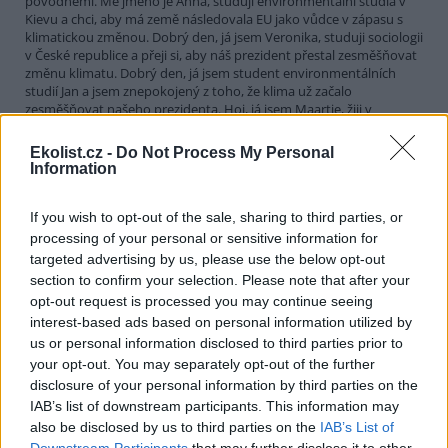
povodněmi. Mé jméno je Anna, studuji environmentální studia v
Kievu a chci, aby má země následovala EU jako vůdce v zápasu s
klimatickou změnou. Dobrý den, já jsem Veronika, studuji sociologii
v České republice a přeji si, aby náš prezident přestal zesměšňovat
změnu klimatu. Dobrý den, já jsem student environmentálních
studií Jan a jsem znepokojený z toho, že klima už začalo
zesměšňovat našeho prezidenta. Hoi, já jsem Maartje, žiji v
Holandsku a doufám, že za několik let vzduch, který dýchám, bude
tak čistý, jak si pamatuje moje babička. Já jsem Lavinia a přeji si aby
Ekolist.cz -
Do Not Process My Personal
mí přátelé v Nepálu už víc netrpěli sesuvy půdy a povodněmi, které
Information
způsobují naše emise. Hola, mé jméno je Guillermo a studuji public
relations. Přál bych si, aby se ze Španělska nestala evropská
Sahara. Dobrý deň, naše jména jsou Julia, Ján a Renáta a doufáme,
If you wish to opt-out of the sale, sharing to third parties, or
že Slovensko už dál nebude černým pasažérem v boji s klimatem,
processing of your personal or sensitive information for
ale efektivně využije možnost rozvoje svých obnovitelných zdrojů.
targeted advertising by us, please use the below opt-out
Dzien dobry, já jsem Marta a věřím ve změnu z Polska závislého z
section to confirm your selection. Please note that after your
98% na uhlí v zemi s větrnou energií, solárními a geotermálními
opt-out request is processed you may continue seeing
zdroji. Mabuhay, já jsem Shenna z Filipín, studentka sociální
interest-based ads based on personal information utilized by
ekologie, a věřím, že sdílíte můj zájem ponechat malé ostrovy spolu
s jejich přírodním a kulturním dědictvím nad hladinou moře…
us or personal information disclosed to third parties prior to
your opt-out. You may separately opt-out of the further
disclosure of your personal information by third parties on the
Jiří Svoboda a Jindřiška Svobodová: Problém zvaný
IAB’s list of downstream participants. This information may
fotovoltaika
also be disclosed by us to third parties on the
IAB’s List of
15.12.2008
Downstream Participants
that may further disclose it to other