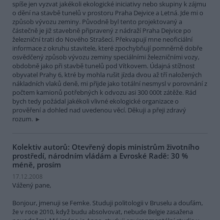
spíše jen vyzvat jakékoli ekologické iniciativy nebo skupiny k zájmu
o dění na stavbě tunelů v prostoru Praha Dejvice a Letná. Jde mi o
způsob vývozu zeminy. Původně byl tento projektovaný a
částečně je již stavebně připravený z nádraží Praha Dejvice po
železniční trati do Nového Strašecí. Překvapují mne neoficiální
informace z okruhu stavitele, které zpochybňují pomněrně dobře
osvědčený způsob vývozu zeminy speciálními železničními vozy,
obdobně jako při stavbě tunelů pod Vítkovem. Údajná stížnost
obyvatel Prahy 6, ktré by mohla rušit jízda dvou až tří naložených
nákladních vlaků deně, mi přijde jako totální nesmysl v porovnání z
počtem kamionů potřebných k odvozu asi 300 000t zátěže. Rád
bych tedy požádal jakékoli vlivné ekologické organizace o
prověření a dohled nad uvedenou věcí. Děkuji a přeji zdravý
rozum.
Kolektiv autorů: Otevřený dopis ministrům životního
prostředí, národním vládám a Evroské Radě: 30 %
méně, prosím
17.12.2008
Vážený pane,
Bonjour, jmenuji se Femke. Studuji politologii v Bruselu a doufám,
že v roce 2010, když budu absolvovat, nebude Belgie zasažena