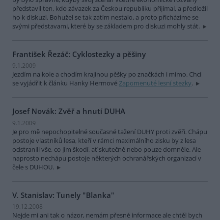
představil ten, kdo závazek za Českou republiku přijímal, a předložil
ho k diskuzi. Bohužel se tak zatím nestalo, a proto přicházíme se
svými představami, které by se základem pro diskuzi mohly stát.
František Řezáč: Cyklostezky a pěšiny
9.1.2009
Jezdím na kole a chodím krajinou pěšky po značkách i mimo. Chci
se vyjádřit k článku Hanky Hermové
Zapomenuté lesní stezky
.
Josef Novák: Zvěř a hnutí DUHA
9.1.2009
Je pro mě nepochopitelné současné tažení DUHY proti zvěři. Chápu
postoje vlastníků lesa, kteří v rámci maximálního zisku by z lesa
odstranili vše, co jim škodí, ať skutečně nebo pouze domněle. Ale
naprosto nechápu postoje některých ochranářských organizací v
čele s DUHOU.
V. Stanislav: Tunely "Blanka"
19.12.2008
Nejde mi ani tak o názor, nemám přesné informace ale chtěl bych