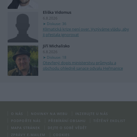
Eliška Vidomus
6.8.2026
Diskuse: 36
Klimatická krize není over. Vyzýváme vládu, aby
ji přestala ignorovat
Jiří Michalisko
6.8.2026
Diskuse: 18
Otevřený dopis ministerstvu průmyslu a
obchodu ohledně sanace odvalu Heřmanice
O NÁS
NOVINKY NA WEBU
INZERUJTE U NÁS
PODPOŘTE NÁS
PŘEBÍRÁNÍ OBSAHU
TIŠTĚNÝ EKOLIST
MAPA STRÁNEK
DEJTE O SOBĚ VĚDĚT
ZPRÁVY E-MAILEM
COOKIES