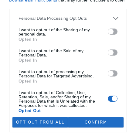
"Koupím dva hektary půdy v blízkosti vedení vysokého napětí."
third parties.
Takto obvykle zní inzerát na nákup pozemku pro stavbu
fotovoltaické elektrárny. Zkusme zhodnotit přínosy takového,
Personal Data Processing Opt Outs
zcela legálního, podnikatelského záměru.
I want to opt-out of the Sharing of my
personal data.
Karel Srdečný: Výkupní ceny elektřiny u nových
Opted In
větrných a fotovoltaických elektráren v příštím roce
klesnou
I want to opt-out of the Sale of my
Personal Data.
5.12.2008
Opted In
Energetický regulační úřad koncem listopadu zveřejnil cenové
rozhodnutí na rok 2009. Noví investoři do větrných a
fotovoltaických elektráren, kteří zahájí provoz po 1. lednu příštího
I want to opt-out of processing my
Personal Data for Targeted Advertising.
roku, musí počítat s poklesem minimální výkupní ceny oproti
Opted In
cenám v letošním roce. V případě těchto nových zdrojů klesnou
výkupní ceny o 5 %. Ostatní výrobci elektřiny z obnovitelných
I want to opt-out of Collection, Use,
zdrojů si spíše polepší, s výjimkou těch, kteří využívají tak zvané
Retention, Sale, and/or Sharing of my
zelené bonusy, jejichž cena rovněž klesne.
Personal Data that Is Unrelated with the
Purposes for which it was collected.
Opted Out
Hanka Hermová: Zapomenuté lesní stezky
OPT OUT FROM ALL
CONFIRM
5.12.2008
Zhruba před dvěma lety mě poprvé zarazil zvláštní rozpor mezi
tím, že cyklostezky jsou bez jakýchkoli pochyb všeobecně