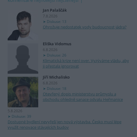
komentáře
nejnovější
nejčtenější
Jan Palaščák
7.8.2026
Diskuse: 13
Ohrožuje nedostatek vody budoucnost jádra?
Eliška Vidomus
6.8.2026
Diskuse: 26
Klimatická krize není over. Vyzýváme vládu, aby
ji přestala ignorovat
Jiří Michalisko
6.8.2026
Diskuse: 18
Otevřený dopis ministerstvu průmyslu a
obchodu ohledně sanace odvalu Heřmanice
5.8.2026
Diskuse: 39
Dostupné bydlení nevyřeší jen nová výstavba. Česko musí lépe
využít renovace stávajících budov