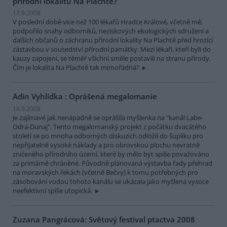
přírodní lokalitu Na Plachtě?
17.9.2008
V poslední době více než 100 lékařů Hradce Králové, včetně mě,
podpořilo snahy odborníků, neziskových ekologických sdružení a
dalších občanů o záchranu přírodní lokality Na Plachtě před hrozící
zástavbou v sousedství přírodní památky. Mezi lékaři, kteří byli do
kauzy zapojeni, se téměř všichni směle postavili na stranu přírody.
Čím je lokalita Na Plachtě tak mimořádná?
Adin Vyhlídka : Oprášená megalomanie
16.9.2008
Je zajímavé jak nenápadně se oprášila myšlenka na "kanál Labe-
Odra-Dunaj". Tento megalomanský projekt z počátku dvacátého
století se po mnoha odborných diskuzích odložil do šuplíku pro
nepřijatelně vysoké náklady a pro obrovskou plochu nevratně
zničeného přírodního území, které by mělo být spíše považováno
za primárně chráněné. Původně plánovaná výstavba řady přehrad
na moravských řekách (včetně Bečvy) k tomu potřebných pro
zásobování vodou tohoto kanálu se ukázala jako myšlena vysoce
neefektivní spíše utopická.
Zuzana Pangrácová: Světový festival ptactva 2008