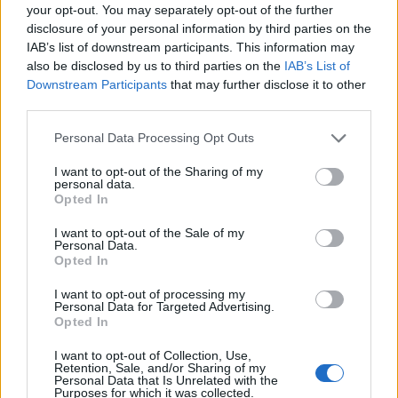
Nechci rozmazávat úroveň
Ekolistu
, můžeme o ní diskutovat jinde.
your opt-out. You may separately opt-out of the further
Článek v
čísle 07/08
s názvem "
Existuje ekosex?
" patří dle mého
disclosure of your personal information by third parties on the
vnímání buď do bulváru, a nebo do jiné roviny, třeba bavičské, tak
IAB’s list of downstream participants. This information may
jak se předvádí jistý Tomáš Hanák na serveru
also be disclosed by us to third parties on the
IAB’s List of
http://bydleni.lidovky.cz v rubrice "
Zelená dilemata...
" - doporučuji
Downstream Participants
that may further disclose it to other
nahlédnout, aby bylo patrno, co mám bulvárním bavičským
third parties.
ekoplátkem/ekolistem na mysli.
Personal Data Processing Opt Outs
David Číp: Výzva k nápravě vymezení navrhované
evropsky významné lokality „Na Plachtě“
I want to opt-out of the Sharing of my
personal data.
7.8.2008
Opted In
V článku naleznete text výzvy směřované Ministerstvu životního
prostředí k nápravě vymezení návrhu evropsky významné lokality
I want to opt-out of the Sale of my
Na Plachtě v Hradci Králové.
Personal Data.
Opted In
Marcel Palát: Jeden světelný úspěch
I want to opt-out of processing my
Personal Data for Targeted Advertising.
5.8.2008
Opted In
Vážení přátelé a odpůrci světelného znečištění. Chtěl bych se s
vámi podělit o radost z jedné příhody, která se mi opravdu stala v
I want to opt-out of Collection, Use,
místě mého bydliště – okresním městě Nymburk, ve středočeském
Retention, Sale, and/or Sharing of my
kraji.
Personal Data that Is Unrelated with the
Purposes for which it was collected.