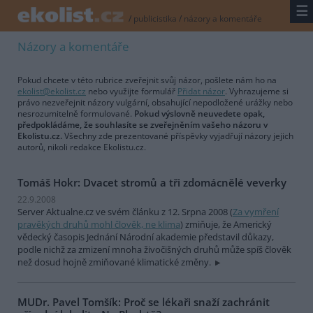
☰
/
publicistika
/
názory a komentáře
Názory a komentáře
Pokud chcete v této rubrice zveřejnit svůj názor, pošlete nám ho na
ekolist@ekolist.cz
nebo využijte formulář
Přidat názor
. Vyhrazujeme si
právo nezveřejnit názory vulgární, obsahující nepodložené urážky nebo
nesrozumitelně formulované.
Pokud výslovně neuvedete opak,
předpokládáme, že souhlasíte se zveřejněním vašeho názoru v
Ekolistu.cz.
Všechny zde prezentované příspěvky vyjadřují názory jejich
autorů, nikoli redakce Ekolistu.cz.
Tomáš Hokr: Dvacet stromů a tři zdomácnělé veverky
22.9.2008
Server Aktualne.cz ve svém článku z 12. Srpna 2008 (
Za vymření
pravěkých druhů mohl člověk, ne klima
) zmiňuje, že Americký
vědecký časopis Jednání Národní akademie představil důkazy,
podle nichž za zmizení mnoha živočišných druhů může spíš člověk
než dosud hojně zmiňované klimatické změny.
MUDr. Pavel Tomšík: Proč se lékaři snaží zachránit