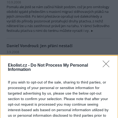
10.9.2008
Pomalu ale jistě se nám začíná hlásit podzim, což je pro ornitology
období spjaté především s masivní migrací stěhovavých ptáků na
jejich zimoviště. Po letní přestávce oprašují své dalekohledy a
vyráží do přírody pozorovat protahující druhy ptactva, z nichž
některé lze u nás zastihnout právě jen na tahu. V rámci Světového
festivalu ptactva s nimi do terénu můžete vyrazit i vy.
Daniel Vondrouš: Jen přání nestačí
3.9.2008
V sobotním televizním zpravodajství Dana Kuchtová,
místopředsedkyně Strany zelených, obvinila ministra životního
Ekolist.cz -
Do Not Process My Personal
prostředí, že se prý při řešení ochrany před povodněmi „nesnažil
Information
najít kompromis“. Má vlastně pravdu. O alternativním návrhu
protipovodňových opatření, na kterém více než rok pracovaly
desítky expertů z MŽP, odborných ústavů a univerzit, Martin
If you wish to opt-out of the sale, sharing to third parties, or
Bursík skutečně ve vládě nesmlouval. Prosadil jej beze zbytku celý.
processing of your personal or sensitive information for
Na poslední chvíli se tak podařilo zabránit chystanému
targeted advertising by us, please use the below opt-out
vystěhování a zatopení obce Nové Heřminovy.
section to confirm your selection. Please note that after your
opt-out request is processed you may continue seeing
Karel Konopa : Reakce na zprávu Existuje ekosex?
interest-based ads based on personal information utilized by
us or personal information disclosed to third parties prior to
21.8.2008