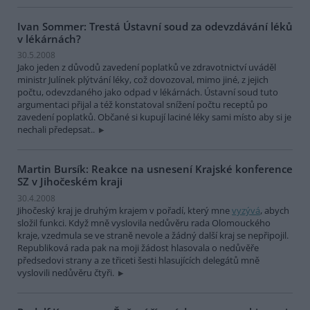
Ivan Sommer: Trestá Ústavní soud za odevzdávání léků
v lékárnách?
30.5.2008
Jako jeden z důvodů zavedení poplatků ve zdravotnictví uváděl
ministr Julínek plýtvání léky, což dovozoval, mimo jiné, z jejich
počtu, odevzdaného jako odpad v lékárnách. Ústavní soud tuto
argumentaci přijal a též konstatoval snížení počtu receptů po
zavedení poplatků. Občané si kupují laciné léky sami místo aby si je
nechali předepsat..
Martin Bursík: Reakce na usnesení Krajské konference
SZ v Jihočeském kraji
30.4.2008
Jihočeský kraj je druhým krajem v pořadí, který mne
vyzývá
, abych
složil funkci. Když mně vyslovila nedůvěru rada Olomouckého
kraje, vzedmula se ve straně nevole a žádný další kraj se nepřipojil.
Republiková rada pak na moji žádost hlasovala o nedůvěře
předsedovi strany a ze třiceti šesti hlasujících delegátů mně
vyslovili nedůvěru čtyři.