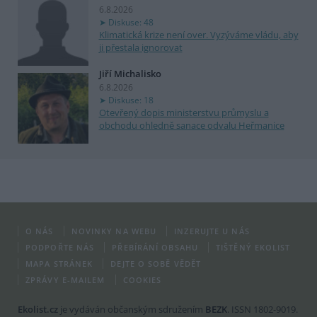
6.8.2026
Diskuse: 48
Klimatická krize není over. Vyzýváme vládu, aby
ji přestala ignorovat
Jiří Michalisko
6.8.2026
Diskuse: 18
Otevřený dopis ministerstvu průmyslu a
obchodu ohledně sanace odvalu Heřmanice
O NÁS
NOVINKY NA WEBU
INZERUJTE U NÁS
PODPOŘTE NÁS
PŘEBÍRÁNÍ OBSAHU
TIŠTĚNÝ EKOLIST
MAPA STRÁNEK
DEJTE O SOBĚ VĚDĚT
ZPRÁVY E-MAILEM
COOKIES
Ekolist.cz
je vydáván občanským sdružením
BEZK
. ISSN 1802-9019.