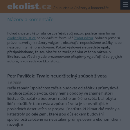
☰
/
publicistika
/
názory a komentáře
Názory a komentáře
Pokud chcete v této rubrice zveřejnit svůj názor, pošlete nám ho na
ekolist@ekolist.cz
nebo využijte formulář
Přidat názor
. Vyhrazujeme si
právo nezveřejnit názory vulgární, obsahující nepodložené urážky nebo
nesrozumitelně formulované.
Pokud výslovně neuvedete opak,
předpokládáme, že souhlasíte se zveřejněním vašeho názoru v
Ekolistu.cz.
Všechny zde prezentované příspěvky vyjadřují názory jejich
autorů, nikoli redakce Ekolistu.cz.
Petr Pavlíček: Trvale neudržitelný způsob života
1.6.2008
Naše západní společnost začala budovat od záčátku průmyslové
revoluce způsob života, který nemá obdoby ve známé historii
lidstva. Od začátku budování našeho umělého světa blahobytu
lidé netušili, že tato cesta a způsob života je sebezničující. V
posledních desetiletích se projevují narůstající klimatické změny a
katastrofy po celé Zemi, které jsou důsledkem budování
společnosti založené na neustálém průmyslovém a ekonomickém
rozvoji.