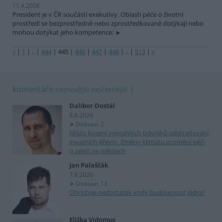
11.4.2008
President je v ČR součástí exekutivy. Oblasti péče o životní
prostředí se bezprostředně nebo zprostředkovaně dotýkají nebo
mohou dotýkat jeho kompetence:
«
|
1
|
..
|
444
|
445
|
446
|
447
|
448
|
..
|
513
|
»
komentáře
nejnovější
nejčtenější
Dalibor Dostál
8.8.2026
Diskuse: 2
Místo kosení vyprahlých trávníků odstraňování
invazních dřevin. Změny klimatu promění péči
o zeleň ve městech
Jan Palaščák
7.8.2026
Diskuse: 13
Ohrožuje nedostatek vody budoucnost jádra?
Eliška Vidomus