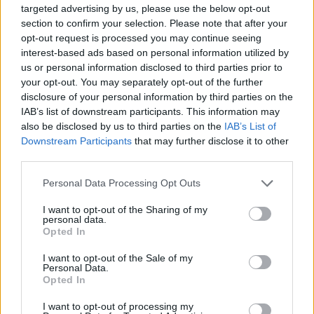
zdravotní problémy. V té době jsem začala pátrat po příčině.
targeted advertising by us, please use the below opt-out
Selským rozumem jsem došla k vysvětlení, že problém je ve
section to confirm your selection. Please note that after your
vysílačích. (…)
opt-out request is processed you may continue seeing
interest-based ads based on personal information utilized by
us or personal information disclosed to third parties prior to
Jiří Svoboda: Znovuzvolení Václava Klause: Je to politik
your opt-out. You may separately opt-out of the further
zásadový a tím pádem i velmi dobře čitelný
disclosure of your personal information by third parties on the
11.4.2008
IAB’s list of downstream participants. This information may
S otázkou „Václav Klaus by znovu zvolen prezidentem ČR, co to
bude znamenat pro politiku v oblasti životního prostředí?“ se na
also be disclosed by us to third parties on the
IAB’s List of
mne obrátili redaktoři časopisu Ekolist. Dost dobře jsem
Downstream Participants
that may further disclose it to other
nepochopil proč, neboť se nijak zvlášť za angažovaného ochránce
third parties.
životního prostředí nepovažuji. Zabývám se historickou
klimatologií a jejími aspekty v minulosti, což je obor od oblasti
Personal Data Processing Opt Outs
problematiky životního prostředí dosti vzdálený. Nicméně při
bližším pohledu lze nalézt celou řadu styčných ploch, které
I want to opt-out of the Sharing of my
klimatickou minulost a současnou ochranu životního prostředí
personal data.
svým způsobem spojují.
Opted In
I want to opt-out of the Sale of my
Tereza Šímová: Znovuzvolení Václava Klause:
Personal Data.
Ekonomické myšlení k životnímu prostředí patří
Opted In
11.4.2008
I want to opt-out of processing my
„Chci racionální politiku ochrany životního prostředí, které je