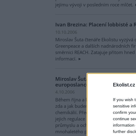
jejímu vývoji v posledním roce mlčet.
Ivan Brezina: Placení lobbisté a
10.10.2006
Miroslav Šuta čtenáře Ekolistu vyzývá
Greenpeace a dalších nadnárodních fir
směrnici REACH. Zatajuje přitom hned
informací.
Miroslav Šuta: REACH znovu na st
europoslancům
Ekolist.cz
4.10.2006
Během října a listopadu se patrně na 
If you wish 
zda a jak budeme chráněni před nega
sensitive in
chemikálií. Před pěti lety odstartoval
confirm you
jejich regulace s cílem najít rovnová
continue se
průmyslu a ochranou zdraví a životníh
information 
mnohaletého procesu bude důležitým s
further disc