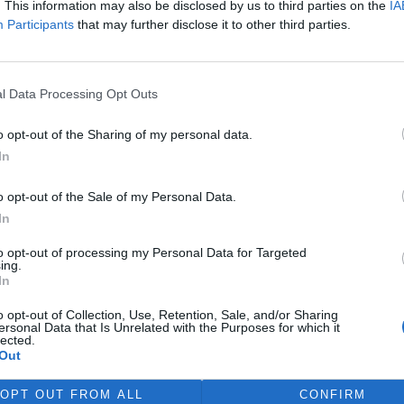
. This information may also be disclosed by us to third parties on the
IA
Participants
that may further disclose it to other third parties.
rozpaky
l Data Processing Opt Outs
mědělství a biopotravin se
ní všeho co nabízejí či budou
o opt-out of the Sharing of my personal data.
 se proslýchalo, že start
In
elvita - řetězec, který se
oblíbenější obchodník roku
o opt-out of the Sale of my Personal Data.
i vysokonákladovým letákem
In
nabídce BIO mezi řetězci",
ího supermarketu Vítkov na
to opt-out of processing my Personal Data for Targeted
 však výsledek mé osobní
ing.
In
o opt-out of Collection, Use, Retention, Sale, and/or Sharing
ersonal Data that Is Unrelated with the Purposes for which it
rava, bůh a obchod – jde
lected.
Out
OPT OUT FROM ALL
CONFIRM
. Původně byla jediná v