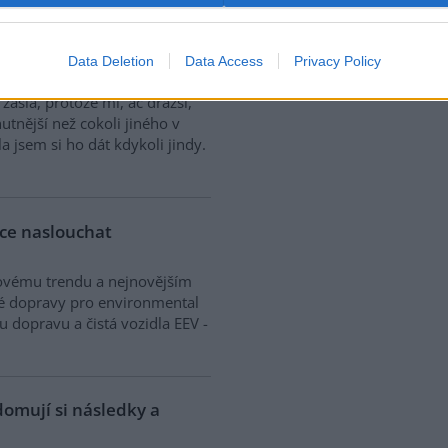
ní z vlastních ekologicky
, kdy o této problematice lidé
léze jídelna v Melantrichově
Data Deletion
Data Access
Privacy Policy
zníky zajištěny, přinejmenším z
zašla, protože mi, ač dražší,
hutnější než cokoli jiného v
a jsem si ho dát kdykoli jindy.
íce naslouchat
tovému trendu a nejnovějším
é dopravy pro environmental
ou dopravu a čistá vozidla EEV -
omují si následky a