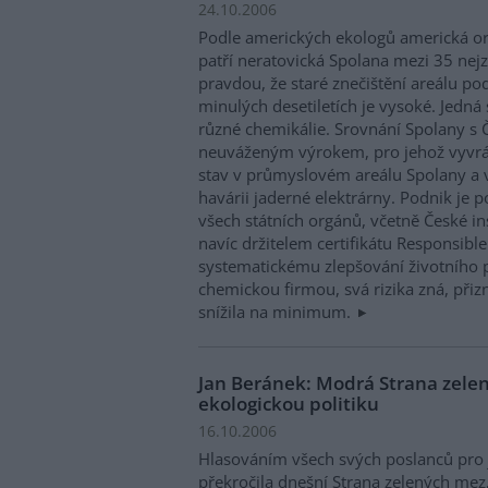
24.10.2006
Podle amerických ekologů americká org
patří neratovická Spolana mezi 35 nejz
pravdou, že staré znečištění areálu p
minulých desetiletích je vysoké. Jedná 
různé chemikálie. Srovnání Spolany s
neuváženým výrokem, pro jehož vyvrá
stav v průmyslovém areálu Spolany a 
havárii jaderné elektrárny. Podnik je
všech státních orgánů, včetně České in
navíc držitelem certifikátu Responsibl
systematickému zlepšování životního p
chemickou firmou, svá rizika zná, přizn
snížila na minimum.
Jan Beránek: Modrá Strana zelen
ekologickou politiku
16.10.2006
Hlasováním všech svých poslanců pro
překročila dnešní Strana zelených mez