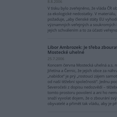
8.8.2006
V tisku bylo zveřejněno, že vláda ČR o
za ekologické nedostatky. V materiálu, 
požaduje, „aby členské státy EU vyho
významných veřejných a soukromých i
jejich schválením a to za účasti veřejno
Libor Ambrozek: Je třeba zbour
Mostecké uhelné
25.7.2006
Koncem června Mostecká uhelná a.s. 
Jiřetína a Černic, že jejich obce za n
„nabídce“ je prý „rostoucí zájem sam
od naší těžební společnosti“. Jednu p
Severočeši z dopisu nedozvědí – těžeb
tomto prostoru povolení a ani ho nemů
snaží vyvolat dojem, že o zbourání sv
obyvatelé a přimět tak vládu, aby je př