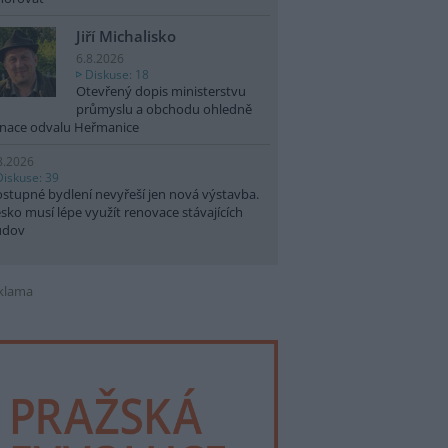
Jiří Michalisko
6.8.2026
Diskuse: 18
Otevřený dopis ministerstvu
průmyslu a obchodu ohledně
nace odvalu Heřmanice
8.2026
Diskuse: 39
stupné bydlení nevyřeší jen nová výstavba.
sko musí lépe využít renovace stávajících
udov
klama