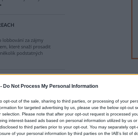
 REACH
 o lobbování za zájmy
em, které snaží prosadit
 několik podstatných
rek
ole - pošlete svůj názor
 -
Do Not Process My Personal Information
dlouhá léta rozhodne o tom,
to opt-out of the sale, sharing to third parties, or processing of your per
tivním vlivem průmyslových
formation for targeted advertising by us, please use the below opt-out s
a Evropská komise (EK) přípravu
r selection. Please note that after your opt-out request is processed y
hu mezi konkurenceschopností
eing interest-based ads based on personal information utilized by us or
o prostředí. Výsledek
disclosed to third parties prior to your opt-out. You may separately opt-
ignálem o směřování EU a její
losure of your personal information by third parties on the IAB’s list of