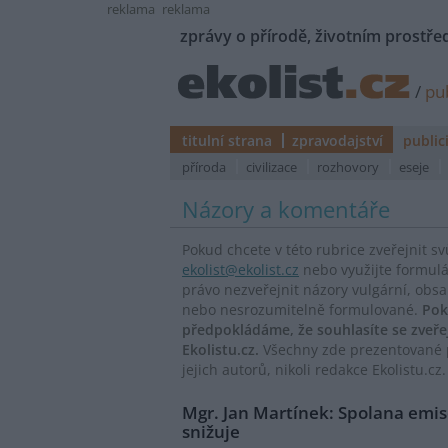
reklama
reklama
zprávy o přírodě, životním prostřed
/
pub
titulní strana
zpravodajství
public
příroda
civilizace
rozhovory
eseje
Názory a komentáře
Pokud chcete v této rubrice zveřejnit s
ekolist@ekolist.cz
nebo využijte formul
právo nezveřejnit názory vulgární, obs
nebo nesrozumitelně formulované.
Pok
předpokládáme, že souhlasíte se zveř
Ekolistu.cz.
Všechny zde prezentované p
jejich autorů, nikoli redakce Ekolistu.cz.
Mgr. Jan Martínek: Spolana emi
snižuje