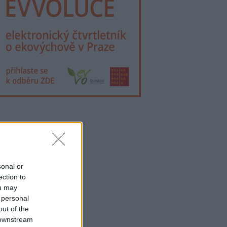
lama
sonal or
ection to
ou may
 personal
out of the
 downstream