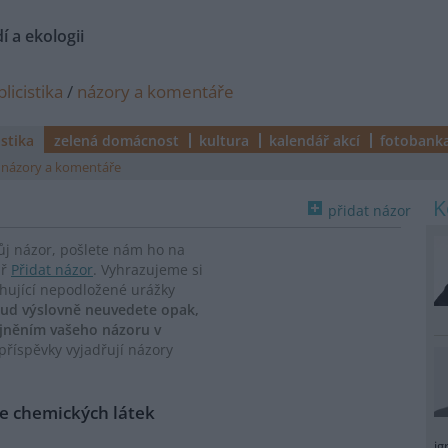
í a ekologii
licistika
/
názory a komentáře
istika
zelená domácnost
kultura
kalendář akcí
fotobank
názory a komentáře
přidat názor
vůj názor, pošlete nám ho na
ář
Přidat názor
. Vyhrazujeme si
ahující nepodložené urážky
ud výslovně neuvedete opak,
ejněním vašeho názoru v
říspěvky vyjadřují názory
se chemických látek
ig