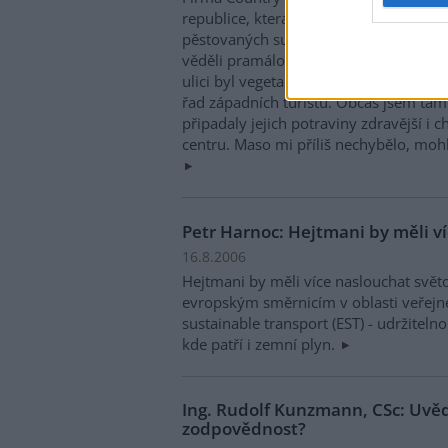
republice, která připravovala občerstve
pěstovaných surovin. A to ještě v době
věděli pramálo. Protože její bufet, pos
ulici byl vegetariánský, měla své záka
řad západních turistů. Občas jsem tam 
připadaly jejich potraviny zdravější i c
centru. Maso mi příliš nechybělo, mohl
Petr Harnoc: Hejtmani by měli v
16.8.2006
Hejtmani by měli více naslouchat svě
evropským směrnicím v oblasti veřejn
sustainable transport (EST) - udržiteln
kde patří i zemní plyn.
Ing. Rudolf Kunzmann, CSc: Uvěd
zodpovědnost?