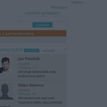
reklama
Přihlášení
rozšířené vyhledávání
a
partnerská sekce
komentáře
nejnovější
nejčtenější
Jan Palaščák
7.8.2026
Diskuse: 13
Ohrožuje nedostatek vody
budoucnost jádra?
Eliška Vidomus
6.8.2026
Diskuse: 30
Klimatická krize není over.
Vyzýváme vládu, aby ji přestala
norovat