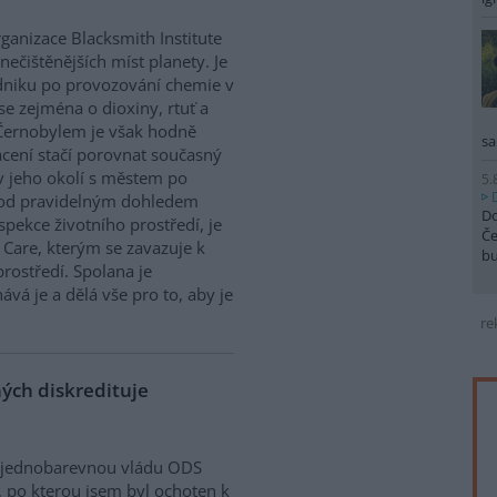
anizace Blacksmith Institute
nečištěnějších míst planety. Je
odniku po provozování chemie v
se zejména o dioxiny, rtuť a
 Černobylem je však hodně
sa
cení stačí porovnat současný
v jeho okolí s městem po
5.
 pod pravidelným dohledem
Do
spekce životního prostředí, je
Če
e Care, kterým se zavazuje k
b
rostředí. Spolana je
ává je a dělá vše pro to, aby je
re
ých diskredituje
 jednobarevnou vládu ODS
, po kterou jsem byl ochoten k