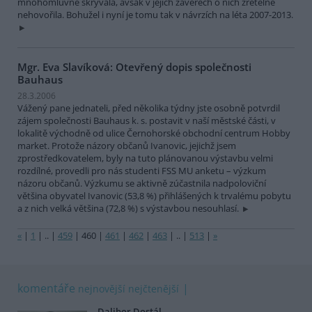
mnohomluvně skrývala, avšak v jejich závěrech o nich zřetelně
nehovořila. Bohužel i nyní je tomu tak v návrzích na léta 2007-2013.
Mgr. Eva Slavíková: Otevřený dopis společnosti
Bauhaus
28.3.2006
Vážený pane jednateli, před několika týdny jste osobně potvrdil
zájem společnosti Bauhaus k. s. postavit v naší městské části, v
lokalitě východně od ulice Černohorské obchodní centrum Hobby
market. Protože názory občanů Ivanovic, jejichž jsem
zprostředkovatelem, byly na tuto plánovanou výstavbu velmi
rozdílné, provedli pro nás studenti FSS MU anketu – výzkum
názoru občanů. Výzkumu se aktivně zúčastnila nadpoloviční
většina obyvatel Ivanovic (53,8 %) přihlášených k trvalému pobytu
a z nich velká většina (72,8 %) s výstavbou nesouhlasí.
«
|
1
|
..
|
459
|
460
|
461
|
462
|
463
|
..
|
513
|
»
komentáře
nejnovější
nejčtenější
Dalibor Dostál