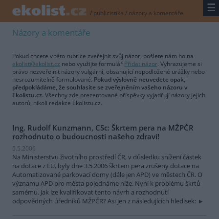
☰
/
publicistika
/
názory a komentáře
Názory a komentáře
Pokud chcete v této rubrice zveřejnit svůj názor, pošlete nám ho na
ekolist@ekolist.cz
nebo využijte formulář
Přidat názor
. Vyhrazujeme si
právo nezveřejnit názory vulgární, obsahující nepodložené urážky nebo
nesrozumitelně formulované.
Pokud výslovně neuvedete opak,
předpokládáme, že souhlasíte se zveřejněním vašeho názoru v
Ekolistu.cz.
Všechny zde prezentované příspěvky vyjadřují názory jejich
autorů, nikoli redakce Ekolistu.cz.
Ing. Rudolf Kunzmann, CSc: Škrtem pera na MŽPČR
rozhodnuto o budoucnosti našeho zdraví!
5.5.2006
Na Ministerstvu životního prostředí ČR, v důsledku snížení částek
na dotace z EU, byly dne 3.5.2006 škrtem pera zrušeny dotace na
Automatizované parkovací domy (dále jen APD) ve městech ČR. O
významu APD pro města pojednáme níže. Nyní k problému škrtů
samému. Jak lze kvalifikovat tento návrh a rozhodnutí
odpovědných úředníků MŽPČR? Asi jen z následujících hledisek: