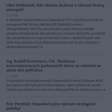
Libor Ambrozek: Kde zůstala slušnost a věcnost Strany
zelených?
5.5.2006
V Otázkách Václava Moravce Speciál na ČT2 z Vysočiny (4. května)
zareagoval lídr Strany zelených Jiří Dědeček na slova
místopředsedy KDU-ČSL Jana Kasala o práci, kterou odvedli
poslanci křesťanských demokratů pro ochranu životního prostředí
tím, že poukázal na moje druhé (sic!) místo v anketě Ropák roku
2005. Kde zůstala ona proklamovaná věcnost Strany zelených v
předvolební kampani?
Ing. Rudolf Kunzmann, CSc : Realizace
automatizovaných parkovacích domů ve městech se
stává věcí politickou
3.5.2006
O výhodách Automatizovaných parkovacích domů (dále jen APD)
pro centra měst bylo již mnohé napsáno. Jejich přednosti oproti
Vjezdovým parkovacím domům (dále jenVPD) ve stručnosti jsou:
Petr Petržílek: Nepodceňujme význam ekologické
politiky!