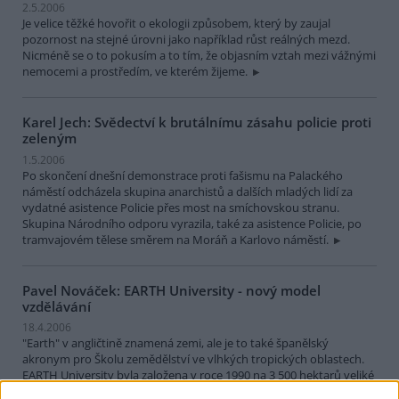
2.5.2006
Je velice těžké hovořit o ekologii způsobem, který by zaujal
pozornost na stejné úrovni jako například růst reálných mezd.
Nicméně se o to pokusím a to tím, že objasním vztah mezi vážnými
nemocemi a prostředím, ve kterém žijeme.
Karel Jech: Svědectví k brutálnímu zásahu policie proti
zeleným
1.5.2006
Po skončení dnešní demonstrace proti fašismu na Palackého
náměstí odcházela skupina anarchistů a dalších mladých lidí za
vydatné asistence Policie přes most na smíchovskou stranu.
Skupina Národního odporu vyrazila, také za asistence Policie, po
tramvajovém tělese směrem na Moráň a Karlovo náměstí.
Pavel Nováček: EARTH University - nový model
vzdělávání
18.4.2006
"Earth" v angličtině znamená zemi, ale je to také španělský
akronym pro Školu zemědělství ve vlhkých tropických oblastech.
EARTH University byla založena v roce 1990 na 3 500 hektarů veliké
bývalé banánovníkové plantáži, sto kilometrů severovýchodně od