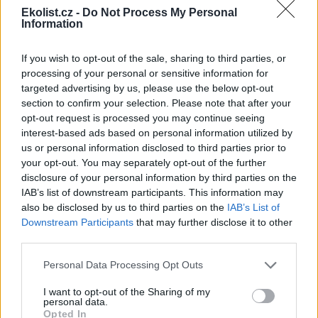
hlavního města Kostariky, San José. Škola je neziskovou organizací,
Ekolist.cz -
Do Not Process My Personal
jejíž vznik finančně podpořily zejména US AID a Kellogova nadace
Information
(mezi současné sponzory patří např. Američan Express
Foundation, norská a švédská vláda a další). Má přes čtyři stovky
studentů z 23 zemí střední a jižní Ameriky a z Ugandy. Za svoji
If you wish to opt-out of the sale, sharing to third parties, or
šestnáctiletou historii má již tisíc absolventů čtyřletého
processing of your personal or sensitive information for
bakalářského studia, kteří z více než dvou třetin pracují dnes v
targeted advertising by us, please use the below opt-out
ziskovém sektoru nebo sami podnikají, sedm procent pracuje v
section to confirm your selection. Please note that after your
nevládních organizacích, sedm procent ve vládních institucích a
opt-out request is processed you may continue seeing
osm procent pokračovalo či pokračuje v doktorandském studiu
interest-based ads based on personal information utilized by
někde jinde.
us or personal information disclosed to third parties prior to
your opt-out. You may separately opt-out of the further
Ing. Petr Hnitka: Svoboda ekologických aut
disclosure of your personal information by third parties on the
5.4.2006
IAB’s list of downstream participants. This information may
Problém snížení počtu aut prý tkví v pocitu osobní svobody a
also be disclosed by us to third parties on the
IAB’s List of
vlastního rozhodování, oproti na př. veřejné dopravě, nebo
Downstream Participants
that may further disclose it to other
prostému omezení zbytečných cest.
third parties.
Personal Data Processing Opt Outs
Ing. Rudolf Kunzmann, CSc: Systém parkingu ve
městech řešit komplexně
I want to opt-out of the Sharing of my
5.4.2006
personal data.
V městech ČR se řeší kde parkovat stále vzrůstající množství
Opted In