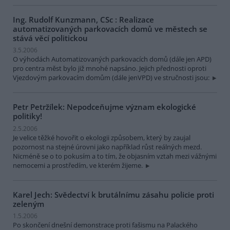
Ing. Rudolf Kunzmann, CSc : Realizace
automatizovaných parkovacích domů ve městech se
stává věcí politickou
3.5.2006
O výhodách Automatizovaných parkovacích domů (dále jen APD)
pro centra měst bylo již mnohé napsáno. Jejich přednosti oproti
Vjezdovým parkovacím domům (dále jenVPD) ve stručnosti jsou:
Petr Petržílek: Nepodceňujme význam ekologické
politiky!
2.5.2006
Je velice těžké hovořit o ekologii způsobem, který by zaujal
pozornost na stejné úrovni jako například růst reálných mezd.
Nicméně se o to pokusím a to tím, že objasním vztah mezi vážnými
nemocemi a prostředím, ve kterém žijeme.
Karel Jech: Svědectví k brutálnímu zásahu policie proti
zeleným
1.5.2006
Po skončení dnešní demonstrace proti fašismu na Palackého