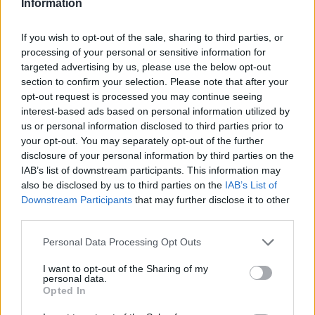
Information
Ing. Petr Hnitka: Svoboda ekologických aut
If you wish to opt-out of the sale, sharing to third parties, or
5.4.2006
processing of your personal or sensitive information for
Problém snížení počtu aut prý tkví v pocitu osobní svobody a
targeted advertising by us, please use the below opt-out
vlastního rozhodování, oproti na př. veřejné dopravě, nebo
section to confirm your selection. Please note that after your
prostému omezení zbytečných cest.
opt-out request is processed you may continue seeing
interest-based ads based on personal information utilized by
Ing. Rudolf Kunzmann, CSc: Systém parkingu ve
us or personal information disclosed to third parties prior to
městech řešit komplexně
your opt-out. You may separately opt-out of the further
5.4.2006
disclosure of your personal information by third parties on the
V městech ČR se řeší kde parkovat stále vzrůstající množství
IAB’s list of downstream participants. This information may
automobilů. Prostory pro další povrchová parkoviště prostě
also be disclosed by us to third parties on the
IAB’s List of
nejsou. Zejména v historických centrech měst. Povrchová
Downstream Participants
that may further disclose it to other
parkoviště, i se zvyšujícím se parkovným, již situaci nemohou řešit,
third parties.
natož vyřešit. Města jsou nucena přistupovat na realizaci
parkovacích domů (dále jen PD). Kde na to vzít finanční
prostředky? A vůbec jak přistoupit k problému? Města nejsou
Personal Data Processing Opt Outs
bohužel schopna sama problém řešit bez dotací a vhodných
půjček s dlouhodobou splatností. Problematika parkingu není totiž
I want to opt-out of the Sharing of my
pouze věcí měst, ale vzhledem k závazkům ČR v oblasti čistoty
personal data.
Opted In
ovzduší je věcí i ČR. Tuto skutečnost a zkušenost lze
dokumentovat i ze států EU, z nichž mnohé, například Italie