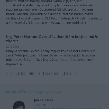
market. Protože názory občanů Ivanovic, jejichž jsem
zprostředkovatelem, byly na tuto plánovanou výstavbu velmi
rozdílné, provedli pro nás studenti FSS MU anketu – výzkum
názoru občanů. Výzkumu se aktivně zúčastnila nadpoloviční
většina obyvatel Ivanovic (53,8 %) přihlášených k trvalému pobytu
a z nich velká většina (72,8 %) s výstavbou nesouhlasí.
Ing. Peter Harnoc: Ovzduší v Ústeckém kraji se může
zhoršit
22.3.2006
Přibývá prachu. Severní Čechy mají celkově nejhorší ovzduší v
zemi. Tohle je už známá fráze. Ovšem v následujících letech se
může stav ještě zhoršit, v kraji výrazně stoupá automobilová
doprava.
«
|
1
|
..
|
459
|
460
|
461
|
462
|
463
|
..
|
513
|
»
komentáře
nejnovější
nejčtenější
Jan Palaščák
7.8.2026