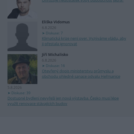
Ohrožuje nedostatek vody budoucnost jádra?
Eliška Vidomus
6.8.2026
Diskuse: 7
Klimatická krize není over. Vyzýváme vládu, aby
ji přestala ignorovat
Jiří Michalisko
6.8.2026
Diskuse: 16
Otevřený dopis ministerstvu průmyslu a
obchodu ohledně sanace odvalu Heřmanice
5.8.2026
Diskuse: 39
Dostupné bydlení nevyřeší jen nová výstavba. Česko musí lépe
využít renovace stávajících budov