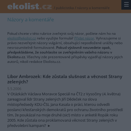
☰
/
publicistika
/
názory a komentáře
Názory a komentáře
Pokud chcete v této rubrice zveřejnit svůj názor, pošlete nám ho na
ekolist@ekolist.cz
nebo využijte formulář
Přidat názor
. Vyhrazujeme si
právo nezveřejnit názory vulgární, obsahující nepodložené urážky nebo
nesrozumitelně formulované.
Pokud výslovně neuvedete opak,
předpokládáme, že souhlasíte se zveřejněním vašeho názoru v
Ekolistu.cz.
Všechny zde prezentované příspěvky vyjadřují názory jejich
autorů, nikoli redakce Ekolistu.cz.
Libor Ambrozek: Kde zůstala slušnost a věcnost Strany
zelených?
5.5.2006
V Otázkách Václava Moravce Speciál na ČT2 z Vysočiny (4. května)
zareagoval lídr Strany zelených Jiří Dědeček na slova
místopředsedy KDU-ČSL Jana Kasala o práci, kterou odvedli
poslanci křesťanských demokratů pro ochranu životního prostředí
tím, že poukázal na moje druhé (sic!) místo v anketě Ropák roku
2005. Kde zůstala ona proklamovaná věcnost Strany zelených v
předvolební kampani?