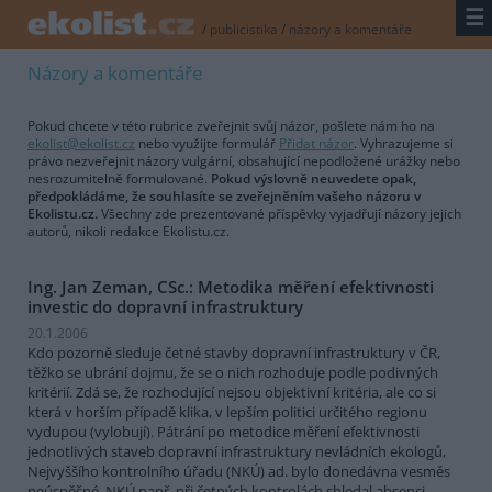
☰
/
publicistika
/
názory a komentáře
Názory a komentáře
Pokud chcete v této rubrice zveřejnit svůj názor, pošlete nám ho na
ekolist@ekolist.cz
nebo využijte formulář
Přidat názor
. Vyhrazujeme si
právo nezveřejnit názory vulgární, obsahující nepodložené urážky nebo
nesrozumitelně formulované.
Pokud výslovně neuvedete opak,
předpokládáme, že souhlasíte se zveřejněním vašeho názoru v
Ekolistu.cz.
Všechny zde prezentované příspěvky vyjadřují názory jejich
autorů, nikoli redakce Ekolistu.cz.
Ing. Jan Zeman, CSc.: Metodika měření efektivnosti
investic do dopravní infrastruktury
20.1.2006
Kdo pozorně sleduje četné stavby dopravní infrastruktury v ČR,
těžko se ubrání dojmu, že se o nich rozhoduje podle podivných
kritérií. Zdá se, že rozhodující nejsou objektivní kritéria, ale co si
která v horším případě klika, v lepším politici určitého regionu
vydupou (
vylobují
). Pátrání po metodice měření efektivnosti
jednotlivých staveb dopravní infrastruktury nevládních ekologů,
Nejvyššího kontrolního úřadu (NKÚ) ad. bylo donedávna vesměs
neúspěšné. NKÚ např. při četných kontrolách shledal absenci