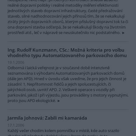
reálné dopravní politiky i reálné metodiky měření efektivnosti
jednotlivých staveb dopravní infrastruktury, časté předražování
staveb, silné nadhodnocování jejich přínosů tím, že se nekalkulují
ztráty jiných dopravních oborů, kterým příslušný dopravní tok ta či
ona dopravní stavba odčerpá, že se nekalkulují škody na životním
prostředí atd., leč v nápravě se neuskutečnilo nic podstatného.
Ing. Rudolf Kunzmann, CSc.: Možná kriteria pro volbu
vhodného typu Automatizovaného parkovacího domu
19.1.2006
Odborná i laická veřejnost je v současné době intenzivně
seznamována s výhodami Automatizovaných parkovacích domů
(dále jen APD). Hned v úvodu však uveďme, že pro jejich činnost je
zásadní: 1. Nepřítomnost řidičů a jejich spolucestujících, či
jakýchkoli osob, uvnitř APD. 2. Veškeré operace s vozidly při
parkování, jakož i při výjezdu, jsou prováděny s motory vypnutými,
proto jsou APD ekologické.
Jarmila Johnová: Zabili mi kamaráda
17.1.2006
Každý večer chodím kolem pomníčku v místě, kde auto srazilo
chodce při přechodu Italské ulice v Praze do parku. Je to