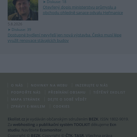
Diskuse: 18
Otevřený dopis ministerstvu průmyslu a
obchodu ohledně sanace odvalu Heřmanice
5.8.2026
Diskuse: 39
Dostupné bydlení nevyřeší jen nová výstavba. Česko musí lépe
využít renovace stávajících budov
O NÁS
NOVINKY NA WEBU
INZERUJTE U NÁS
PODPOŘTE NÁS
PŘEBÍRÁNÍ OBSAHU
TIŠTĚNÝ EKOLIST
MAPA STRÁNEK
DEJTE O SOBĚ VĚDĚT
ZPRÁVY E-MAILEM
COOKIES
Ekolist.cz
je vydáván občanským sdružením
BEZK
. ISSN 1802-9019.
Za
webhosting
a
publikační systém TOOLKIT
děkujeme
Ecn
studiu
. Navštivte
Ecomonitor
.
Copyright ©
BEZK
. Copyright ©
ČTK
,
TASR
. Všechna práva