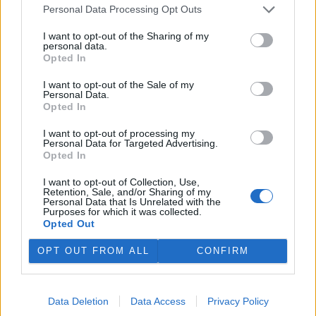
5.12.2005
Personal Data Processing Opt Outs
Miroslav Šuta před časem na EkoListu
zveřejnil článek
, propagující
radikální reformu chemické politiky REACH. Autor zde vystupuje
I want to opt-out of the Sharing of my
jen jako člen meziresortní komise chemické bezpečnosti, takže se
personal data.
může zdát, že jde o nezávislého a objektivního odborníka. Miroslav
Opted In
Šuta však čtenářům EkoListu zamlčel, že byl v minulosti placeným
zaměstnancem Greenpeace. Právě tato nátlaková skupina přitom
I want to opt-out of the Sale of my
REACH prosazuje.
Personal Data.
Opted In
Ivan Brezina: Na jednání Rady ministrů EU podpořte
I want to opt-out of processing my
GMO jako moderní a perspektivní zemědělskou
Personal Data for Targeted Advertising.
technologii – otevřený dopis ministru životního
Opted In
prostředí Liboru Ambrozkovi
I want to opt-out of Collection, Use,
2.12.2005
Retention, Sale, and/or Sharing of my
Vážený pane ministře, reaguji na otevřený dopis, kterým se na vás
Personal Data that Is Unrelated with the
včera obrátili zástupci české pobočky nátlakové organizace
Purposes for which it was collected.
Greenpeace. Vyzývají vás, abyste na nadcházejícím jednání Rady
Opted Out
ministrů EU v Bruselu prosazoval pozastavení všech povolení pro
dovoz, zpracování a využití geneticky modifikovaných rostlin
OPT OUT FROM ALL
CONFIRM
(GMO) coby potraviny, krmiva či osiva pro pěstování. Jedjich výzva
je zcela pochopitelná – pro organizaci Greenpace je totiž strašení
údajnými riziky GMO součástí vyvolávání celosvětové hysterie, na
kterou pak bezprostředně navazuje její fundraisingová kampaň (viz
Data Deletion
Data Access
Privacy Policy
www.greenpeace.cz
).