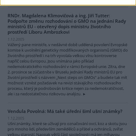
RNDr. Magdalena Klimovičová a ing. Jiří Tutter:
Podpořte změnu rozhodování o GMO na jednání Rady
ministrů EU - otevřený dopis ministru životního
prostředí Liboru Ambrozkovi
1.12.2005
Vážený pane ministře, v nedávné době udělená povolení Evropské
komise k uvolnění geneticky modifikovaných organismů (GMO) do
životního prostředí i na trh vyvolala velkou vlnu kontroverse
napříč celou Evropou. Jsou vnímána jako příklad
nedemokratického rozhodování v rámci Evropské unie. Zítra, dne
2. prosince se zúčastníte v Bruselu jednání Rady ministrů EU pro
životní prostředí s názvem „Next steps on GMOs“ a budete tak mít
možnost vznést požadavek na revizi stávajícího rozhodovacího
procesu, který je podrobován kritice nejen za nedemokratičnost,
ale i za nedostatečnou rizikovou analýzu.
Vendula Povolná: Má také úřední šiml ušní známky?
1.12.2005
Ušní známky, které se užívají pro označování ovcí, koz a skotu jsou
pro mnoho lidí, především zemědělců a přátel a ochránců, zvířat
velkou starostí. Naopak větší část společnosti má jen mlhavou