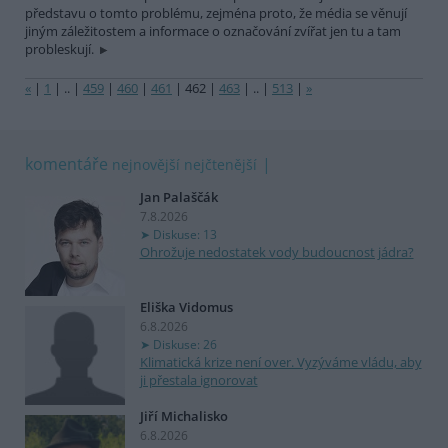
představu o tomto problému, zejména proto, že média se věnují
jiným záležitostem a informace o označování zvířat jen tu a tam
probleskují.
«
|
1
|
..
|
459
|
460
|
461
|
462
|
463
|
..
|
513
|
»
komentáře
nejnovější
nejčtenější
Jan Palaščák
7.8.2026
Diskuse: 13
Ohrožuje nedostatek vody budoucnost jádra?
Eliška Vidomus
6.8.2026
Diskuse: 26
Klimatická krize není over. Vyzýváme vládu, aby
ji přestala ignorovat
Jiří Michalisko
6.8.2026