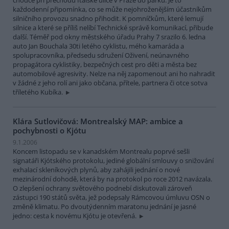
každodenní připomínka, co se může nejohroženějším účastníkům
silničního provozu snadno přihodit. K pomníčkům, které lemují
silnice a které se příliš nelíbí Technické správě komunikací, přibude
další. Téměř pod okny městského úřadu Prahy 7 srazilo 6. ledna
auto Jan Bouchala 30ti letého cyklistu, mého kamaráda a
spolupracovníka, předsedu sdružení Oživení, neúnavného
propagátora cyklistiky, bezpečných cest pro děti a města bez
automobilové agresivity. Nelze na něj zapomenout ani ho nahradit
v žádné z jeho rolí ani jako občana, přítele, partnera či otce sotva
tříletého Kubíka.
Klára Sutlovičová: Montrealský MAP: ambice a
pochybnosti o Kjótu
9.1.2006
Koncem listopadu se v kanadském Montrealu poprvé sešli
signatáři Kjótského protokolu, jediné globální smlouvy o snižování
exhalací skleníkových plynů, aby zahájili jednání o nové
mezinárodní dohodě, která by na protokol po roce 2012 navázala.
O zlepšení ochrany světového podnebí diskutovali zároveň
zástupci 190 států světa, jež podepsaly Rámcovou úmluvu OSN o
změně klimatu. Po dvoutýdenním maratonu jednání je jasné
jedno: cesta k novému Kjótu je otevřená.