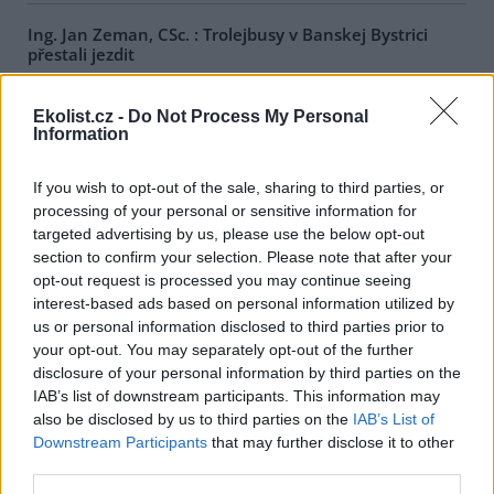
Ing. Jan Zeman, CSc. : Trolejbusy v Banskej Bystrici
přestali jezdit
9.1.2006
Není to tak dávno, co se ve středoslovenskej Banskej Bystrici
Ekolist.cz -
Do Not Process My Personal
rozjely poprvé trolejbusy. Prostředky veřejné dopravy, které
Information
neobtěžují okolí hlukem a emisemi. Stalo se tak na jaře 1989.
Postupně přibyly v Banskej Bystrici další trolejbusové tratě. Nikdo
donedávna netušil, že 31.12.2005 vyjedou naposled.
If you wish to opt-out of the sale, sharing to third parties, or
processing of your personal or sensitive information for
targeted advertising by us, please use the below opt-out
Petra Kušková: Bio nemusí být eko
section to confirm your selection. Please note that after your
13.12.2005
opt-out request is processed you may continue seeing
Je jistě dobré usilovat o soulad s přírodou. Vzhledem k tomu, že
interest-based ads based on personal information utilized by
jsme všichni spotřebitelé a spotřeba je v současné době odborníky
us or personal information disclosed to third parties prior to
považována za hlavní hnací sílu zátěže přírody, máme každý široké
pole působnosti, jak se s touto otázkou vypořádávat –
your opt-out. You may separately opt-out of the further
rozhodneme-li se tak. Každý musí jíst, a zdá se proto jednoduché
disclosure of your personal information by third parties on the
začít u jídla.
IAB’s list of downstream participants. This information may
also be disclosed by us to third parties on the
IAB’s List of
Downstream Participants
that may further disclose it to other
Ivan Brezina: Deset omylů zastánců tvrdé regulace
third parties.
chemických látek