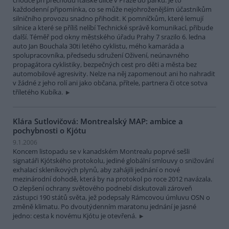
každodenní připomínka, co se může nejohroženějším účastníkům
silničního provozu snadno přihodit. K pomníčkům, které lemují
silnice a které se příliš nelíbí Technické správě komunikací, přibude
další. Téměř pod okny městského úřadu Prahy 7 srazilo 6. ledna
auto Jan Bouchala 30ti letého cyklistu, mého kamaráda a
spolupracovníka, předsedu sdružení Oživení, neúnavného
propagátora cyklistiky, bezpečných cest pro děti a města bez
automobilové agresivity. Nelze na něj zapomenout ani ho nahradit
v žádné z jeho rolí ani jako občana, přítele, partnera či otce sotva
tříletého Kubíka.
Klára Sutlovičová: Montrealský MAP: ambice a
pochybnosti o Kjótu
9.1.2006
Koncem listopadu se v kanadském Montrealu poprvé sešli
signatáři Kjótského protokolu, jediné globální smlouvy o snižování
exhalací skleníkových plynů, aby zahájili jednání o nové
mezinárodní dohodě, která by na protokol po roce 2012 navázala.
O zlepšení ochrany světového podnebí diskutovali zároveň
zástupci 190 států světa, jež podepsaly Rámcovou úmluvu OSN o
změně klimatu. Po dvoutýdenním maratonu jednání je jasné
jedno: cesta k novému Kjótu je otevřená.