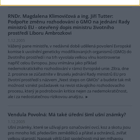
RNDr. Magdalena Klimovičová a ing. Jiří Tutter:
Podpořte změnu rozhodování o GMO na jednání Rady
ministrů EU - otevřený dopis ministru životního
prostředí Liboru Ambrozkovi
1.12.2005
Vážený pane ministře, v nedávné době udělená povolení Evropské
komise k uvolnění geneticky modifikovaných organismů (GMO) do
životního prostředí i na trh vyvolala velkou vlnu kontroverse
napříč celou Evropou. Jsou vnímána jako příklad
nedemokratického rozhodování v rámci Evropské unie. Zítra, dne
2. prosince se zúčastníte v Bruselu jednání Rady ministrů EU pro
životní prostředí s názvem „Next steps on GMOs“ a budete tak mít
možnost vznést požadavek na revizi stávajícího rozhodovacího
procesu, který je podrobován kritice nejen za nedemokratičnost,
ale i za nedostatečnou rizikovou analýzu.
Vendula Povolná: Má také úřední šiml ušní známky?
1.12.2005
Ušní známky, které se užívají pro označování ovcí, koz a skotu jsou
pro mnoho lidí, především zemědělců a přátel a ochránců, zvířat
velkou starostí. Naopak větší část společnosti má jen mlhavou