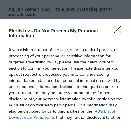
Ing. Jan Zeman, CSc. : Trolejbusy v Banskej Bystrici
přestali jezdit
9.1.2006
Není to tak dávno, co se ve středoslovenskej Banskej Bystrici
Ekolist.cz -
Do Not Process My Personal
rozjely poprvé trolejbusy. Prostředky veřejné dopravy, které
Information
neobtěžují okolí hlukem a emisemi. Stalo se tak na jaře 1989.
Postupně přibyly v Banskej Bystrici další trolejbusové tratě. Nikdo
donedávna netušil, že 31.12.2005 vyjedou naposled.
If you wish to opt-out of the sale, sharing to third parties, or
processing of your personal or sensitive information for
targeted advertising by us, please use the below opt-out
Petra Kušková: Bio nemusí být eko
section to confirm your selection. Please note that after your
13.12.2005
opt-out request is processed you may continue seeing
Je jistě dobré usilovat o soulad s přírodou. Vzhledem k tomu, že
interest-based ads based on personal information utilized by
jsme všichni spotřebitelé a spotřeba je v současné době odborníky
us or personal information disclosed to third parties prior to
považována za hlavní hnací sílu zátěže přírody, máme každý široké
pole působnosti, jak se s touto otázkou vypořádávat –
your opt-out. You may separately opt-out of the further
rozhodneme-li se tak. Každý musí jíst, a zdá se proto jednoduché
disclosure of your personal information by third parties on the
začít u jídla.
IAB’s list of downstream participants. This information may
also be disclosed by us to third parties on the
IAB’s List of
Downstream Participants
that may further disclose it to other
Ivan Brezina: Deset omylů zastánců tvrdé regulace
third parties.
chemických látek