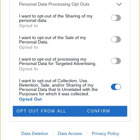
5.12.2005
Personal Data Processing Opt Outs
Miroslav Šuta před časem na EkoListu
zveřejnil článek
, propagující
radikální reformu chemické politiky REACH. Autor zde vystupuje
I want to opt-out of the Sharing of my
jen jako člen meziresortní komise chemické bezpečnosti, takže se
personal data.
může zdát, že jde o nezávislého a objektivního odborníka. Miroslav
Opted In
Šuta však čtenářům EkoListu zamlčel, že byl v minulosti placeným
zaměstnancem Greenpeace. Právě tato nátlaková skupina přitom
I want to opt-out of the Sale of my
REACH prosazuje.
Personal Data.
Opted In
Ivan Brezina: Na jednání Rady ministrů EU podpořte
I want to opt-out of processing my
GMO jako moderní a perspektivní zemědělskou
Personal Data for Targeted Advertising.
technologii – otevřený dopis ministru životního
Opted In
prostředí Liboru Ambrozkovi
I want to opt-out of Collection, Use,
2.12.2005
Retention, Sale, and/or Sharing of my
Vážený pane ministře, reaguji na otevřený dopis, kterým se na vás
Personal Data that Is Unrelated with the
včera obrátili zástupci české pobočky nátlakové organizace
Purposes for which it was collected.
Greenpeace. Vyzývají vás, abyste na nadcházejícím jednání Rady
Opted Out
ministrů EU v Bruselu prosazoval pozastavení všech povolení pro
dovoz, zpracování a využití geneticky modifikovaných rostlin
OPT OUT FROM ALL
CONFIRM
(GMO) coby potraviny, krmiva či osiva pro pěstování. Jedjich výzva
je zcela pochopitelná – pro organizaci Greenpace je totiž strašení
údajnými riziky GMO součástí vyvolávání celosvětové hysterie, na
kterou pak bezprostředně navazuje její fundraisingová kampaň (viz
Data Deletion
Data Access
Privacy Policy
www.greenpeace.cz
).