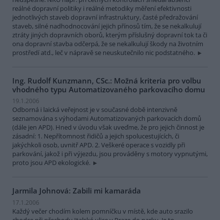
reálné dopravní politiky i reálné metodiky měření efektivnosti
jednotlivých staveb dopravní infrastruktury, časté předražování
staveb, silné nadhodnocování jejich přínosů tím, že se nekalkulují
ztráty jiných dopravních oborů, kterým příslušný dopravní tok ta či
ona dopravní stavba odčerpá, že se nekalkulují škody na životním
prostředí atd., leč v nápravě se neuskutečnilo nic podstatného.
Ing. Rudolf Kunzmann, CSc.: Možná kriteria pro volbu
vhodného typu Automatizovaného parkovacího domu
19.1.2006
Odborná i laická veřejnost je v současné době intenzivně
seznamována s výhodami Automatizovaných parkovacích domů
(dále jen APD). Hned v úvodu však uveďme, že pro jejich činnost je
zásadní: 1. Nepřítomnost řidičů a jejich spolucestujících, či
jakýchkoli osob, uvnitř APD. 2. Veškeré operace s vozidly při
parkování, jakož i při výjezdu, jsou prováděny s motory vypnutými,
proto jsou APD ekologické.
Jarmila Johnová: Zabili mi kamaráda
17.1.2006
Každý večer chodím kolem pomníčku v místě, kde auto srazilo
chodce při přechodu Italské ulice v Praze do parku. Je to