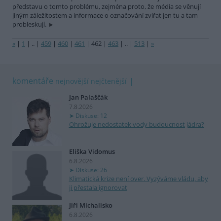
představu o tomto problému, zejména proto, že média se věnují
jiným záležitostem a informace o označování zvířat jen tu a tam
probleskují.
«
|
1
|
..
|
459
|
460
|
461
|
462
|
463
|
..
|
513
|
»
komentáře
nejnovější
nejčtenější
Jan Palaščák
7.8.2026
Diskuse: 12
Ohrožuje nedostatek vody budoucnost jádra?
Eliška Vidomus
6.8.2026
Diskuse: 26
Klimatická krize není over. Vyzýváme vládu, aby
ji přestala ignorovat
Jiří Michalisko
6.8.2026