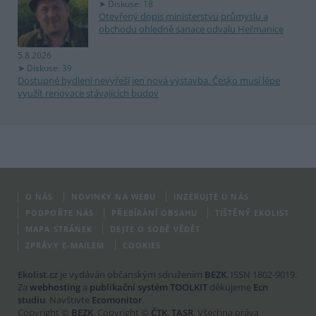
Diskuse: 18
Otevřený dopis ministerstvu průmyslu a
obchodu ohledně sanace odvalu Heřmanice
5.8.2026
Diskuse: 39
Dostupné bydlení nevyřeší jen nová výstavba. Česko musí lépe
využít renovace stávajících budov
O NÁS
NOVINKY NA WEBU
INZERUJTE U NÁS
PODPOŘTE NÁS
PŘEBÍRÁNÍ OBSAHU
TIŠTĚNÝ EKOLIST
MAPA STRÁNEK
DEJTE O SOBĚ VĚDĚT
ZPRÁVY E-MAILEM
COOKIES
Ekolist.cz
je vydáván občanským sdružením
BEZK
. ISSN 1802-9019.
Za
webhosting
a
publikační systém TOOLKIT
děkujeme
Ecn
studiu
. Navštivte
Ecomonitor
.
Copyright ©
BEZK
. Copyright ©
ČTK
,
TASR
. Všechna práva