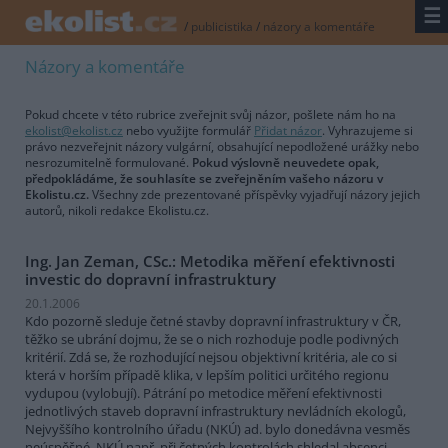
☰
/
publicistika
/
názory a komentáře
Názory a komentáře
Pokud chcete v této rubrice zveřejnit svůj názor, pošlete nám ho na
ekolist@ekolist.cz
nebo využijte formulář
Přidat názor
. Vyhrazujeme si
právo nezveřejnit názory vulgární, obsahující nepodložené urážky nebo
nesrozumitelně formulované.
Pokud výslovně neuvedete opak,
předpokládáme, že souhlasíte se zveřejněním vašeho názoru v
Ekolistu.cz.
Všechny zde prezentované příspěvky vyjadřují názory jejich
autorů, nikoli redakce Ekolistu.cz.
Ing. Jan Zeman, CSc.: Metodika měření efektivnosti
investic do dopravní infrastruktury
20.1.2006
Kdo pozorně sleduje četné stavby dopravní infrastruktury v ČR,
těžko se ubrání dojmu, že se o nich rozhoduje podle podivných
kritérií. Zdá se, že rozhodující nejsou objektivní kritéria, ale co si
která v horším případě klika, v lepším politici určitého regionu
vydupou (
vylobují
). Pátrání po metodice měření efektivnosti
jednotlivých staveb dopravní infrastruktury nevládních ekologů,
Nejvyššího kontrolního úřadu (NKÚ) ad. bylo donedávna vesměs
neúspěšné. NKÚ např. při četných kontrolách shledal absenci