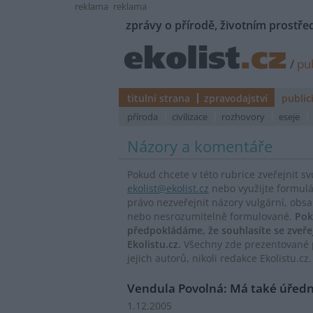
reklama
reklama
zprávy o přírodě, životním prostřed
/
pub
titulní strana
zpravodajství
public
příroda
civilizace
rozhovory
eseje
Názory a komentáře
Pokud chcete v této rubrice zveřejnit s
ekolist@ekolist.cz
nebo využijte formul
právo nezveřejnit názory vulgární, obs
nebo nesrozumitelně formulované.
Pok
předpokládáme, že souhlasíte se zveř
Ekolistu.cz.
Všechny zde prezentované p
jejich autorů, nikoli redakce Ekolistu.cz.
Vendula Povolná: Má také úředn
1.12.2005