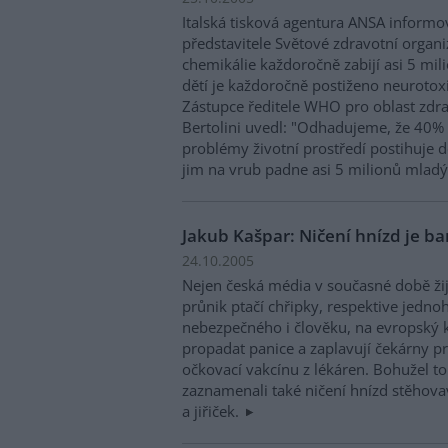
Italská tisková agentura ANSA inform
představitele Světové zdravotní organi
chemikálie každoročně zabijí asi 5 mili
dětí je každoročně postiženo neuroto
Zástupce ředitele WHO pro oblast zdrav
Bertolini uvedl: "Odhadujeme, že 40
problémy životní prostředí postihuje d
jim na vrub padne asi 5 milionů mladý
Jakub Kašpar: Ničení hnízd je ba
24.10.2005
Nejen česká média v současné době ži
průnik ptačí chřipky, respektive jednoh
nebezpečného i člověku, na evropský ko
propadat panice a zaplavují čekárny pr
očkovací vakcínu z lékáren. Bohužel to
zaznamenali také ničení hnízd stěhova
a jiřiček.