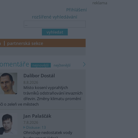
reklama
Přihlášení
rozšířené vyhledávání
a
partnerská sekce
komentáře
nejnovější
nejčtenější
Dalibor Dostál
8.8.2026
Místo kosení vyprahlých
trávníků odstraňování invazních
dřevin. Změny klimatu promění
či o zeleň ve městech
Jan Palaščák
7.8.2026
Diskuse: 13
Ohrožuje nedostatek vody