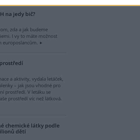
H na jedy bič?
 tom, zda a jak budeme
emi. I vy to máte možnost
kým europoslancům.
prostředí
ce a aktivity, vydala letáček,
plenky – jak jsou vhodné pro
ní prostředí. V letáku se
aše prostředí víc než látková.
é chemické látky podle
lionů dětí