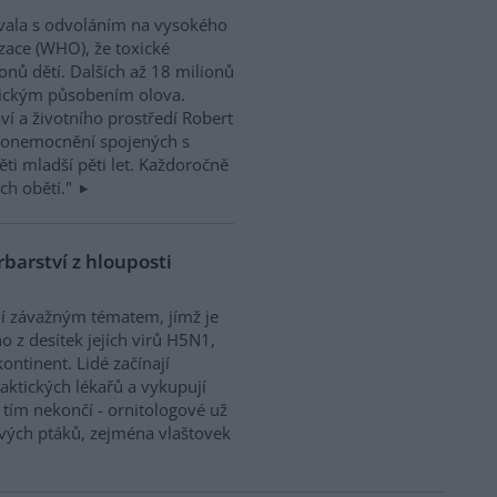
ovala s odvoláním na vysokého
zace (WHO), že toxické
onů dětí. Dalších až 18 milionů
xickým působením olova.
í a životního prostředí Robert
% onemocnění spojených s
ěti mladší pěti let. Každoročně
ch obětí."
rbarství z hlouposti
jí závažným tématem, jímž je
o z desítek jejích virů H5N1,
ntinent. Lidé začínají
aktických lékařů a vykupují
 tím nekončí - ornitologové už
vých ptáků, zejména vlaštovek