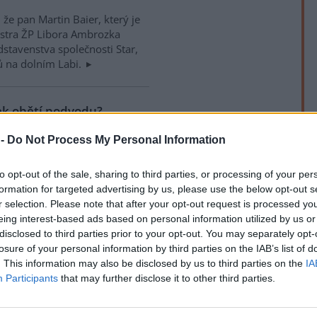
 že pan Martin Baier, který je
istra ŽP Libora Ambrozka
stavenstva společnosti Star,
ů na dolním Labi.
ek obětí podvodu?
 -
Do Not Process My Personal Information
ách
) naleznete náhled na
 životního prostředí ve věci
to opt-out of the sale, sharing to third parties, or processing of your per
hledně problematiky splavnění
formation for targeted advertising by us, please use the below opt-out s
tr Ambrozek (KDU-ČSL) se
rek
r selection. Please note that after your opt-out request is processed y
ednoho plavebního stupně
eing interest-based ads based on personal information utilized by us or
isem" "kritické situace".
disclosed to third parties prior to your opt-out. You may separately opt-
losure of your personal information by third parties on the IAB’s list of
. This information may also be disclosed by us to third parties on the
IA
povědnost, nedostatek
Participants
that may further disclose it to other third parties.
4. listopadu objevil článek, v