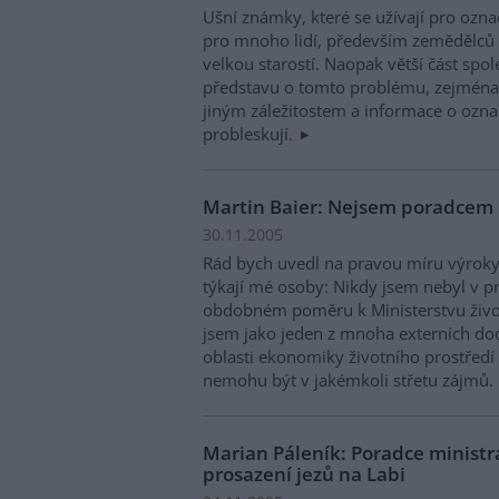
Ušní známky, které se užívají pro ozna
pro mnoho lidí, především zemědělců a
velkou starostí. Naopak větší část spo
představu o tomto problému, zejména 
jiným záležitostem a informace o označ
probleskují.
Martin Baier: Nejsem poradcem 
30.11.2005
Rád bych uvedl na pravou míru výroky 
týkají mé osoby: Nikdy jsem nebyl v 
obdobném poměru k Ministerstvu život
jsem jako jeden z mnoha externích do
oblasti ekonomiky životního prostředí
nemohu být v jakémkoli střetu zájmů.
Marian Páleník: Poradce ministra
prosazení jezů na Labi