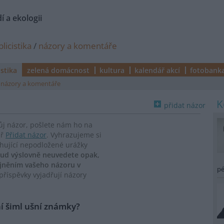
í a ekologii
licistika
/
názory a komentáře
istika
zelená domácnost
kultura
kalendář akcí
fotobank
názory a komentáře
přidat názor
vůj názor, pošlete nám ho na
ář
Přidat názor
. Vyhrazujeme si
ahující nepodložené urážky
ud výslovně neuvedete opak,
ejněním vašeho názoru v
pé
říspěvky vyjadřují názory
í šiml ušní známky?