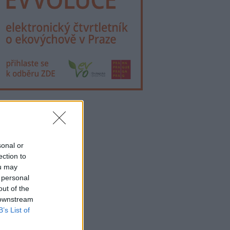
lama
sonal or
ection to
ou may
 personal
out of the
 downstream
B’s List of