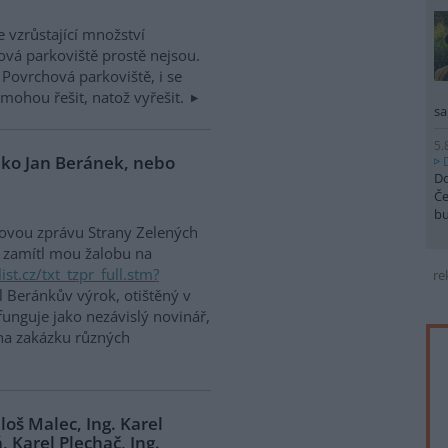
e vzrůstající množství
ová parkoviště prostě nejsou.
Povrchová parkoviště, i se
emohou řešit, natož vyřešit.
sa
5.
jako Jan Beránek, nebo
Do
Če
b
skovou zprávu Strany Zelených
i zamítl mou žalobu na
ist.cz/txt_tzpr_full.stm?
re
l Beránkův výrok, otištěný v
unguje jako nezávislý novinář,
l na zakázku různých
loš Malec, Ing. Karel
, Karel Plechač, Ing.