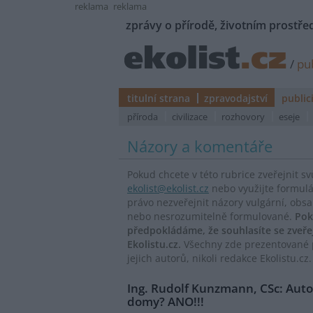
reklama
reklama
zprávy o přírodě, životním prostřed
/
pub
titulní strana
zpravodajství
public
příroda
civilizace
rozhovory
eseje
Názory a komentáře
Pokud chcete v této rubrice zveřejnit s
ekolist@ekolist.cz
nebo využijte formul
právo nezveřejnit názory vulgární, obs
nebo nesrozumitelně formulované.
Pok
předpokládáme, že souhlasíte se zveř
Ekolistu.cz.
Všechny zde prezentované p
jejich autorů, nikoli redakce Ekolistu.cz.
Ing. Rudolf Kunzmann, CSc: Aut
domy? ANO!!!