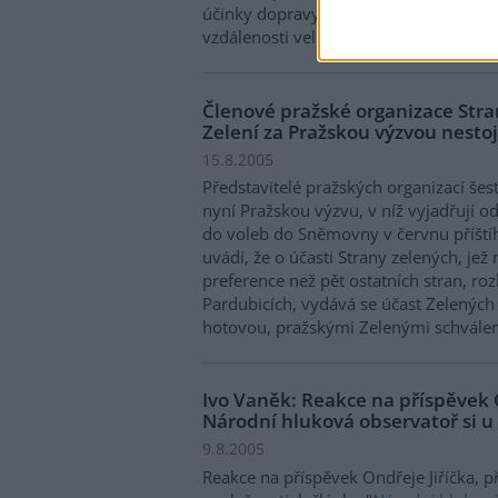
účinky dopravy a trasy dálnic plánovali
vzdálenosti velká města.
Členové pražské organizace Stran
Zelení za Pražskou výzvou nestoj
15.8.2005
Představitelé pražských organizací šesti
nyní Pražskou výzvu, v níž vyjadřují 
do voleb do Sněmovny v červnu příštíh
uvádí, že o účasti Strany zelených, jež
preference než pět ostatních stran, rozh
Pardubicích, vydává se účast Zelených
hotovou, pražskými Zelenými schvále
Ivo Vaněk: Reakce na příspěvek O
Národní hluková observatoř si u
9.8.2005
Reakce na příspěvek Ondřeje Jiříčka, 