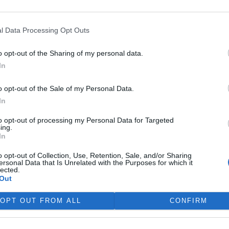
o náhoda, nebo snad
l Data Processing Opt Outs
o opt-out of the Sharing of my personal data.
eré rádo rozhoduje, ale
In
o opt-out of the Sale of my Personal Data.
terém už asi většina čtenářů
 zná asi každý. Mnozí jistě
In
 či motocyklových závodech
to opt-out of processing my Personal Data for Targeted
ing.
In
města Brna a JMK v Evropě
o opt-out of Collection, Use, Retention, Sale, and/or Sharing
ersonal Data that Is Unrelated with the Purposes for which it
lected.
Out
rativa namalovala plány dálnice
dná o natolik nadčasový plán,
OPT OUT FROM ALL
CONFIRM
e pro Jihomoravské a
etech. Ovšem je nutno říci, že
í, že předvídali negativní