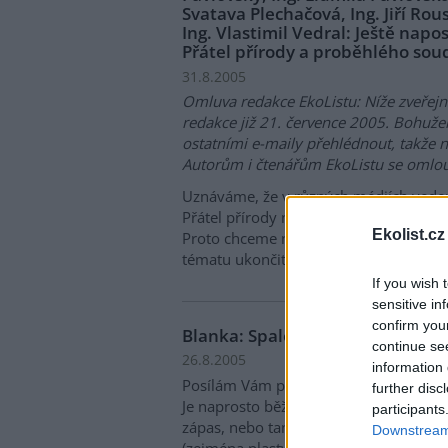
Svatava Plechačová, Ing. Jiří Rou
Ing. Vlastimil Vedral: Ještě napo
Přátel přírody a proběhlého sou
31.8.2005
Omluva redakce EkoListu: Níže zveřejn
redakce již 21. července 2005. Bohuže
ostatními e-maily přehlédnout, takže 
Autorům i čtenářům EkoListu se omlo
Uznáváme, že v různých médiích veden
Přátel přírody neberou konce a že každ
Ekolist.cz
Proto chceme naše dosavadní stanovis
tématu ukončit. Tedy:
If you wish 
sensitive in
confirm you
Blanka: Spalování odpadků na v
continue se
26.8.2005
information 
Posílám Vám pár záběrů z jedné vesnic
further disc
Je naprosto běžné, že kdykoli se na mí
participants
zápas, nebo taneční zábava, tak pořad
Downstream 
(zejména plasty) spalují bez jakéhokol