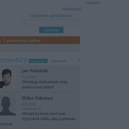
reklama
Přihlášení
rozšířené vyhledávání
a
partnerská sekce
komentáře
nejnovější
nejčtenější
Jan Palaščák
7.8.2026
Ohrožuje nedostatek vody
budoucnost jádra?
Eliška Vidomus
6.8.2026
Diskuse: 8
Klimatická krize není over.
Vyzýváme vládu, aby ji přestala
norovat