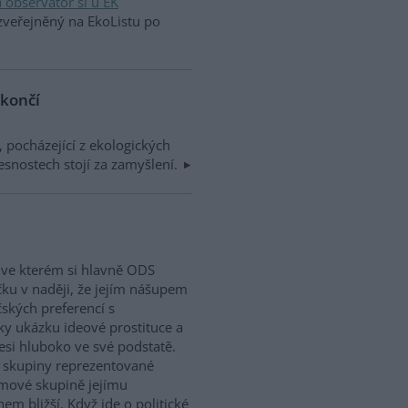
 observatoř si u EK
zveřejněný na EkoListu po
 končí
 pocházející z ekologických
esnostech stojí za zamyšlení.
 ve kterém si hlavně ODS
ičku v naději, že jejím nášupem
čských preferencí s
ky ukázku ideové prostituce a
si hluboko ve své podstatě.
vé skupiny reprezentované
jmové skupině jejímu
 bližší. Když jde o politické