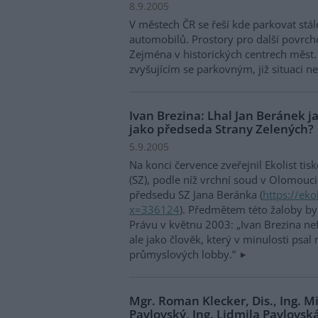
8.9.2005
V městech ČR se řeší kde parkovat stál
automobilů. Prostory pro další povrch
Zejména v historických centrech měst. 
zvyšujícím se parkovným, již situaci n
Ivan Brezina: Lhal Jan Beránek 
jako předseda Strany Zelených?
5.9.2005
Na konci července zveřejnil Ekolist ti
(SZ), podle níž vrchní soud v Olomouc
předsedu SZ Jana Beránka (
https://ekol
x=336124
). Předmětem této žaloby by
Právu v květnu 2003: „Ivan Brezina nef
ale jako člověk, který v minulosti psa
průmyslových lobby.”
Mgr. Roman Klecker, Dis., Ing. Mi
Pavlovský, Ing. Lidmila Pavlovská