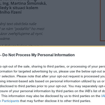
s, Ing. Martina Šimůnská,
sledy k situaci kolem
dního řízení
ěný text obdržela naše
l se nám "podařilo" ho mezi
názor zveřejňujeme až nyní.
uváme.
é diskuse kolem situace u
á akce budí lavinu reakcí.
rek
 -
Do Not Process My Personal Information
ka shrnout a diskusi k tomuto
to opt-out of the sale, sharing to third parties, or processing of your per
formation for targeted advertising by us, please use the below opt-out s
r selection. Please note that after your opt-out request is processed y
esnici
eing interest-based ads based on personal information utilized by us or
disclosed to third parties prior to your opt-out. You may separately opt-
e blízko Uherského Hradiště.
losure of your personal information by third parties on the IAB’s list of
stním hřišti koná fotbalový
. This information may also be disclosed by us to third parties on the
IA
atelé akce veškeré odpadky
Participants
that may further disclose it to other third parties.
i zaváhání v plechových sudech