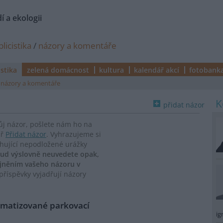
í a ekologii
licistika
/
názory a komentáře
istika
zelená domácnost
kultura
kalendář akcí
fotobank
názory a komentáře
přidat názor
vůj názor, pošlete nám ho na
ář
Přidat názor
. Vyhrazujeme si
ahující nepodložené urážky
ud výslovně neuvedete opak,
ejněním vašeho názoru v
říspěvky vyjadřují názory
omatizované parkovací
ig