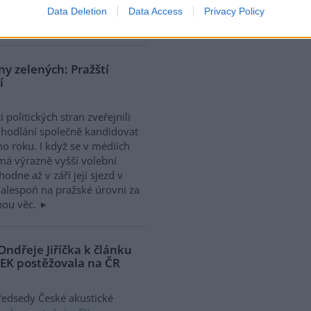
 tak, aby míjely v dostatečné
Data Deletion
Data Access
Privacy Policy
y zelených: Pražští
í
 politických stran zveřejnili
odhodlání společně kandidovat
o roku. I když se v médiích
 má výrazně vyšší volební
odne až v září její sjezd v
 alespoň na pražské úrovni za
nou věc.
ndřeje Jiříčka k článku
 EK postěžovala na ČR
předsedy České akustické