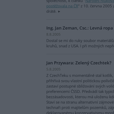
společnosti, k článku "
Národní hluková
postěžovala na ČR
" z 10. června 2005 
drátě.
Ing. Jan Zeman, Csc.: Levná ropa
8.8.2005
Dostal se mi do ruky soubor materiálů,
kruhů, snad z USA. I při možných nepř
Jan Przywara: Zelený Czechtek?
5.8.2005
Z CzechTeku s momentálně stal kotlík,
přihřívá svou vlastní politickou polívč
zastaví postupné sbližování svých voli
preferencemi ČSSD. Předvádí tak typic
bezzásadovosti, kterou má uloženu kde
Staví se na stranu alternativní zájmo
technaři proti majitelům pozemků, zá
deklarovanému konzervativismu mnohem