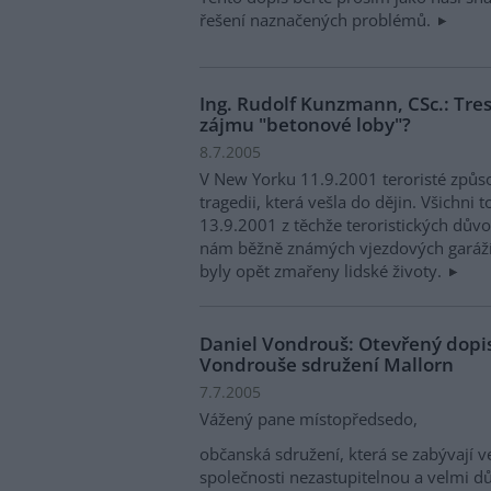
řešení naznačených problémů.
Ing. Rudolf Kunzmann, CSc.: Tr
zájmu "betonové loby"?
8.7.2005
V New Yorku 11.9.2001 teroristé způ
tragedii, která vešla do dějin. Všichni t
13.9.2001 z těchže teroristických důvo
nám běžně známých vjezdových garáž
byly opět zmařeny lidské životy.
Daniel Vondrouš: Otevřený dopi
Vondrouše sdružení Mallorn
7.7.2005
Vážený pane místopředsedo,
občanská sdružení, která se zabývají ve
společnosti nezastupitelnou a velmi dů