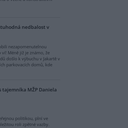
estuhodná nedbalost v
sobili nezapomenutelnou
o ví! Méně již je známo, že
dů došlo k výbuchu v Jakartě v
ích parkovacích domů, kde
s tajemníka MŽP Daniela
řejnou politikou, plní ve
ležitou roli zpětné vazby.