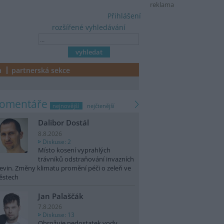
reklama
Přihlášení
rozšířené vyhledávání
a
partnerská sekce
komentáře
nejnovější
nejčtenější
Dalibor Dostál
8.8.2026
Diskuse: 2
Místo kosení vyprahlých
trávníků odstraňování invazních
evin. Změny klimatu promění péči o zeleň ve
ěstech
Jan Palaščák
7.8.2026
Diskuse: 13
Ohrožuje nedostatek vody