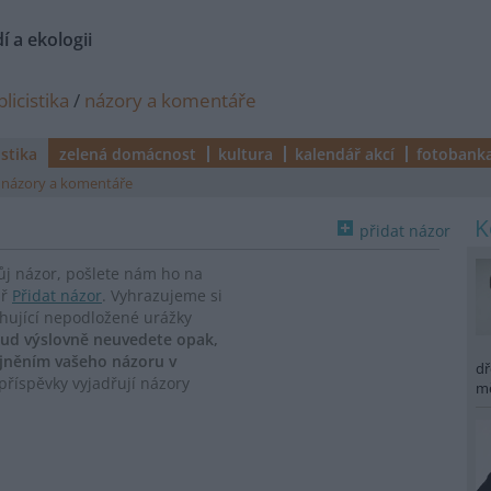
í a ekologii
licistika
/
názory a komentáře
istika
zelená domácnost
kultura
kalendář akcí
fotobank
názory a komentáře
přidat názor
vůj názor, pošlete nám ho na
ář
Přidat názor
. Vyhrazujeme si
ahující nepodložené urážky
ud výslovně neuvedete opak,
ejněním vašeho názoru v
dř
říspěvky vyjadřují názory
m