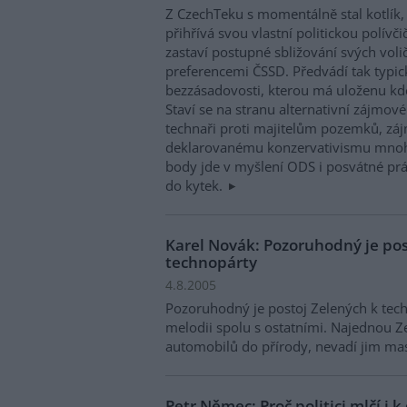
Z CzechTeku s momentálně stal kotlík,
přihřívá svou vlastní politickou polívč
zastaví postupné sbližování svých voli
preferencemi ČSSD. Předvádí tak typic
bezzásadovosti, kterou má uloženu kde
Staví se na stranu alternativní zájmo
technaři proti majitelům pozemků, zá
deklarovanému konzervativismu mnohem
body jde v myšlení ODS i posvátné pr
do kytek.
Karel Novák: Pozoruhodný je pos
technopárty
4.8.2005
Pozoruhodný je postoj Zelených k te
melodii spolu s ostatními. Najednou 
automobilů do přírody, nevadí jim mas
Petr Němec: Proč politici mlčí i k