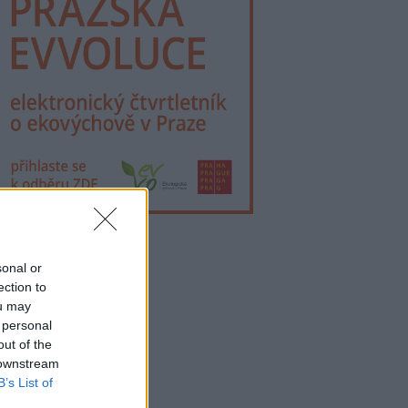
lama
sonal or
ection to
ou may
 personal
out of the
 downstream
B’s List of