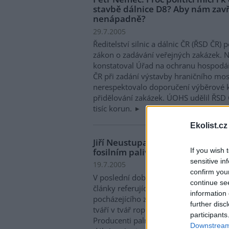
stavbě dálnice D8? Aby nám zavř
nenápadně?
29.7.2005
Ředitelství silnic a dálnic ČR (ŘSD ČR) 
zákon o zadávání veřejných zakázek. N
konstatoval Úřad na ochranu hospodá
ČR při zadání výstavby hraničního mos
nerespektovalo doporučení výběrové ko
přidělování zakázek. ÚOHS udělil ŘSD 
tisíc korun.
Ekolist.cz
Jiří Neustupa: Palmový olej není
fosilním palivům
If you wish 
sensitive in
19.7.2005
confirm you
V poslední době se i v Ekolistu po drát
continue se
články referující o tom, že tzv. biopal
information 
pocházejícího z Malajsie a Indonésie
further disc
tváří v tvář ropné krizi a rostoucímu r
participants
Producenti palmového oleje (např. h
Downstream 