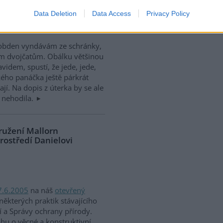
Data Deletion
Data Access
Privacy Policy
zelení z Marsu
 obden vyndávám ze schránky,
tým dvojčatům. Obálku většinou
videm, spustí, že jede, jede,
ho panáčka ještě párkrát
ají. Na dopis z úterka by se ale
 nehodila.
ružení Mallorn
rostředí Danielovi
27.6.2005
na náš
otevřený
 některých praktik stávajícího
í a Správy ochrany přírody.
ahu o věcné a konstruktivní