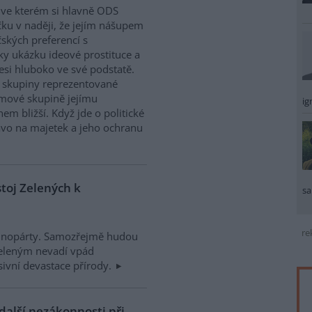
 ve kterém si hlavně ODS
ičku v naději, že jejím nášupem
čských preferencí s
ky ukázku ideové prostituce a
si hluboko ve své podstatě.
vé skupiny reprezentované
jmové skupině jejímu
ig
 bližší. Když jde o politické
ávo na majetek a jeho ochranu
toj Zelených k
sa
re
chnopárty. Samozřejmě hudou
Zeleným nevadí vpád
ivní devastace přírody.
 další nezákonnosti při