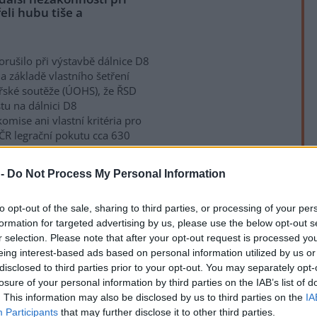
eli hubu tiše a
porušilo při výstavbě dálnice D8
a základě vlastního šetření
řské soutěže (ÚOHS), že ŘSD
tu na dálnici D8
mise ani vlastní kritéria pro
ČR legrační pokutu cca 630
 -
Do Not Process My Personal Information
 ekologickou alternativou
rek
to opt-out of the sale, sharing to third parties, or processing of your per
formation for targeted advertising by us, please use the below opt-out s
r selection. Please note that after your opt-out request is processed y
ě objevují rádoby optimistické
eing interest-based ads based on personal information utilized by us or
ivo z palmového oleje
disclosed to third parties prior to your opt-out. You may separately opt-
 představuje možnou záchranu
losure of your personal information by third parties on the IAB’s list of
iziku rychlých změn klimatu.
. This information may also be disclosed by us to third parties on the
IA
ttp://www.mpob.gov.my/) a čím
Participants
that may further disclose it to other third parties.