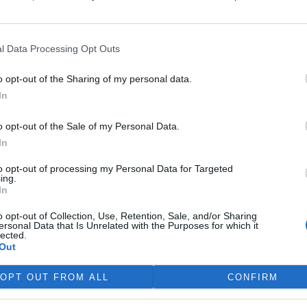
edí se nechávají slyšet, že se
ím palivům. To je ovšem holý
l Data Processing Opt Outs
te s naším jménem
o opt-out of the Sharing of my personal data.
In
l dopis, který Jakub Patočka,
kolika dny adresoval Radě
o opt-out of the Sale of my Personal Data.
In
to opt-out of processing my Personal Data for Targeted
ing.
citové motivy
In
o opt-out of Collection, Use, Retention, Sale, and/or Sharing
ůj článek uveřejněný ve
ersonal Data that Is Unrelated with the Purposes for which it
dět; paradoxně proto, že v
lected.
oupím na významový posun, na
Out
otivacích dobrovolných
 zobecňuje – „ochrana přírody
OPT OUT FROM ALL
CONFIRM
. Proti tomu nemohu mít nic.