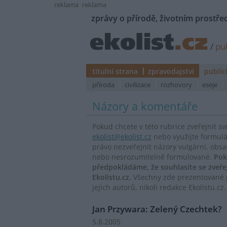
reklama
reklama
zprávy o přírodě, životním prostřed
/
pub
titulní strana
zpravodajství
public
příroda
civilizace
rozhovory
eseje
Názory a komentáře
Pokud chcete v této rubrice zveřejnit s
ekolist@ekolist.cz
nebo využijte formul
právo nezveřejnit názory vulgární, obs
nebo nesrozumitelně formulované.
Pok
předpokládáme, že souhlasíte se zveř
Ekolistu.cz.
Všechny zde prezentované p
jejich autorů, nikoli redakce Ekolistu.cz.
Jan Przywara: Zelený Czechtek?
5.8.2005