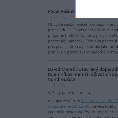
Pavel Pečínka: Zelení ze Země a 
13.7.2005
Obvyklá cesta nějakého dopisu, který
je následující: Dopis dám našim tříle
popadne hbitější Daniel, a provázen Da
poštovský panáček…Oba dva poštovské
přezpívají stereo a pak dopis jako před
písnička o poštovském panáčkovi moc
David Mareš : Otevřený dopis sd
tajemníkovi ministra životního p
Vondroušovi
11.7.2005
Vážený pane tajemníku,
děkujeme Vám za
Vaši reakci ze dne 
dopis ze dne 21.6.2005
ve věci kritiky
vedení Ministerstva životního prostřed
Tento dopis berte prosím jako naši sn