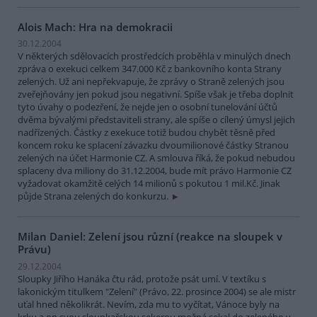
Alois Mach: Hra na demokracii
30.12.2004
V některých sdělovacích prostředcích proběhla v minulých dnech
zpráva o exekuci celkem 347.000 Kč z bankovního konta Strany
zelených. Už ani nepřekvapuje, že zprávy o Straně zelených jsou
zveřejňovány jen pokud jsou negativní. Spíše však je třeba doplnit
tyto úvahy o podezření, že nejde jen o osobní tunelování účtů
dvěma bývalými představiteli strany, ale spíše o cílený úmysl jejich
nadřízených. Částky z exekuce totiž budou chybět těsně před
koncem roku ke splacení závazku dvoumilionové částky Stranou
zelených na účet Harmonie CZ. A smlouva říká, že pokud nebudou
splaceny dva miliony do 31.12.2004, bude mít právo Harmonie CZ
vyžadovat okamžitě celých 14 milionů s pokutou 1 mil.Kč. Jinak
půjde Strana zelených do konkurzu.
Milan Daniel: Zelení jsou různí (reakce na sloupek v
Právu)
29.12.2004
Sloupky Jiřího Hanáka čtu rád, protože psát umí. V textíku s
lakonickým titulkem "Zelení" (Právo, 22. prosince 2004) se ale mistr
uťal hned několikrát. Nevím, zda mu to vyčítat, Vánoce byly na
krku a on svou sloupkařskou sekerou možná sekal do zeleného v