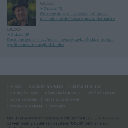
6.8.2026
Diskuse: 18
Otevřený dopis ministerstvu průmyslu a
obchodu ohledně sanace odvalu Heřmanice
5.8.2026
Diskuse: 39
Dostupné bydlení nevyřeší jen nová výstavba. Česko musí lépe
využít renovace stávajících budov
O NÁS
NOVINKY NA WEBU
INZERUJTE U NÁS
PODPOŘTE NÁS
PŘEBÍRÁNÍ OBSAHU
TIŠTĚNÝ EKOLIST
MAPA STRÁNEK
DEJTE O SOBĚ VĚDĚT
ZPRÁVY E-MAILEM
COOKIES
Ekolist.cz
je vydáván občanským sdružením
BEZK
. ISSN 1802-9019.
Za
webhosting
a
publikační systém TOOLKIT
děkujeme
Ecn