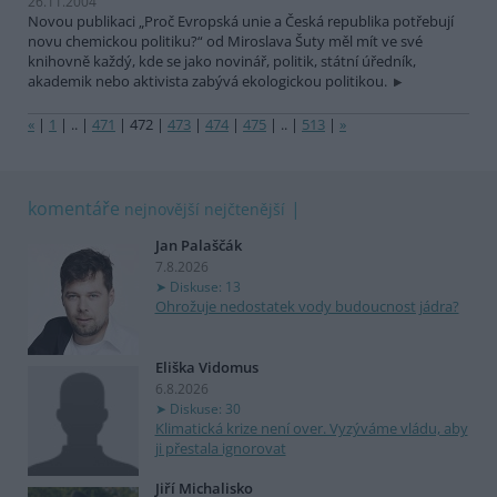
26.11.2004
Novou publikaci „Proč Evropská unie a Česká republika potřebují
novu chemickou politiku?“ od Miroslava Šuty měl mít ve své
knihovně každý, kde se jako novinář, politik, státní úředník,
akademik nebo aktivista zabývá ekologickou politikou.
«
|
1
|
..
|
471
|
472
|
473
|
474
|
475
|
..
|
513
|
»
komentáře
nejnovější
nejčtenější
Jan Palaščák
7.8.2026
Diskuse: 13
Ohrožuje nedostatek vody budoucnost jádra?
Eliška Vidomus
6.8.2026
Diskuse: 30
Klimatická krize není over. Vyzýváme vládu, aby
ji přestala ignorovat
Jiří Michalisko