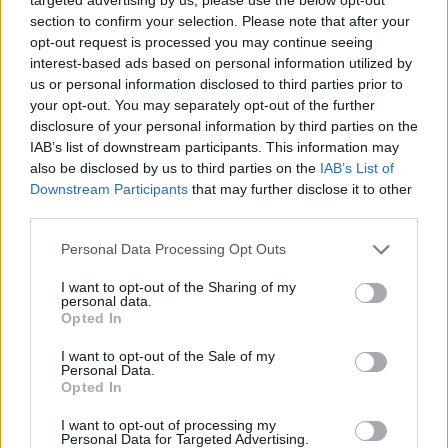
Pavel Pečínka: Proti "autobusové demokracii" ve
section to confirm your selection. Please note that after your
Straně zelených
opt-out request is processed you may continue seeing
interest-based ads based on personal information utilized by
20.12.2004
Olomoucký sjezd SZ pokračoval 11. 12. 2004 v Praze v kulturním
us or personal information disclosed to third parties prior to
domě Eden před budovou ministerstva životního prostředí. Z asi
your opt-out. You may separately opt-out of the further
200 delegátů olomouckého sjezdu jich do Prahy přijelo už jen 160.
disclosure of your personal information by third parties on the
Strana se tentokrát rozpoltila na dva tvrdě soupeřící bloky a PBH
IAB’s list of downstream participants. This information may
(jak opozičníci označují vůdčí trio Jakub Patočka-Jan Beránek-Dita
also be disclosed by us to third parties on the
IAB’s List of
Horová) ztratili většinu, díky čemuž se jednání protahovalo a
výsledek se dal hodnotit jako remíza.
Downstream Participants
that may further disclose it to other
third parties.
Zbyněk Havránek: Reakce na útoky v tisku k
Personal Data Processing Opt Outs
dosavadním i budoucím článkům Ivana Breziny
I want to opt-out of the Sharing of my
17.12.2004
personal data.
V českých tiskovinách se pravidelně objevují negativní články o
Opted In
Greenpeace. Jejich autorem je vždy Ivan Brezina a jejich vyznění je
vždy stejné: Greenpeace je levicově pletichářská ekoteroristická
I want to opt-out of the Sale of my
skupina, která klame veřejnost, zneužívá skutečné i smyšlené
Personal Data.
ekologické problémy a nestoudně vydělává spoustu peněz.
Opted In
I want to opt-out of processing my
Vladimír Růžička: Petr Uhl kritizoval nedemokratické
Personal Data for Targeted Advertising.