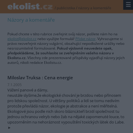
☰
/
publicistika
/
názory a komentáře
Názory a komentáře
Pokud chcete v této rubrice zveřejnit svůj názor, pošlete nám ho na
ekolist@ekolist.cz
nebo využijte formulář
Přidat názor
. Vyhrazujeme si
právo nezveřejnit názory vulgární, obsahující nepodložené urážky nebo
nesrozumitelně formulované.
Pokud výslovně neuvedete opak,
předpokládáme, že souhlasíte se zveřejněním vašeho názoru v
Ekolistu.cz.
Všechny zde prezentované příspěvky vyjadřují názory jejich
autorů, nikoli redakce Ekolistu.cz.
Miloslav Truksa : Cena energie
7.1.2005
Vážení panové a dámy,
neustále slyšime,že ekologické chování je brzdou nebo přínosem
pro lidskou společnost. U většiny politiků a lidí se tomu nedivím
protože převládá názor, ekologie je abstrakce a není měřitelná.
Ekologové jsou podle nich skoro blázni,kteří brzdí společnost tu
jednou ochranou velryb nebo žab na nějaké zapomenuté louce, to
upozorněním na nehoráznost vypouštění toxických látek do Labe.