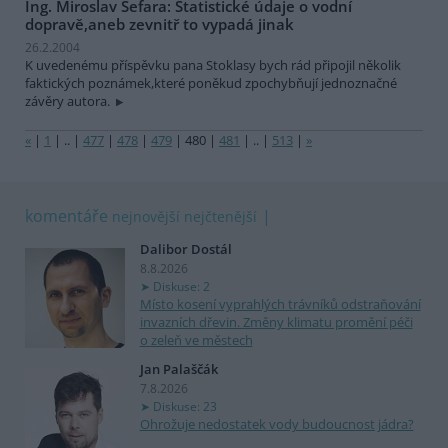
Ing. Miroslav Šefara: Statistické údaje o vodní
dopravě,aneb zevnitř to vypadá jinak
26.2.2004
K uvedenému příspěvku pana Stoklasy bych rád připojil několik
faktických poznámek,které poněkud zpochybňují jednoznačné
závěry autora.
«
|
1
|
..
|
477
|
478
|
479
|
480
|
481
|
..
|
513
|
»
komentáře
nejnovější
nejčtenější
Dalibor Dostál
8.8.2026
Diskuse: 2
Místo kosení vyprahlých trávníků odstraňování
invazních dřevin. Změny klimatu promění péči
o zeleň ve městech
Jan Palaščák
7.8.2026
Diskuse: 23
Ohrožuje nedostatek vody budoucnost jádra?