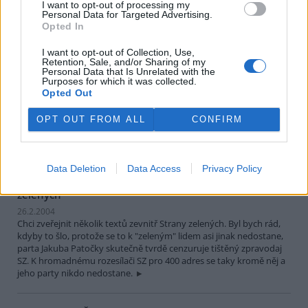
I want to opt-out of processing my
Personal Data for Targeted Advertising.
Opted In
Štěpánka Balcarová a Anna Strejcová: Otevřený dopis
plzeňských gymnazistek členům Rady města Plzně
I want to opt-out of Collection, Use,
2.3.2004
Retention, Sale, and/or Sharing of my
Vážení radní, ve Vaší odpovědi na petici plzeňských gymnazistů
Personal Data that Is Unrelated with the
“Dražší jízdné = horší vzduch” jsme obdržely nespočet důvodů,
Purposes for which it was collected.
Opted Out
proč muselo být jízdné v plzeňské MHD zvýšeno. Hlavním
argumentem byl nedostatek financí v městském rozpočtu. Přitom
dotace dopravním podnikům tvoří v celkovém rozpočtu města
OPT OUT FROM ALL
CONFIRM
Plzně jen 13,5% zatímco například v Praze 26% a v Ostravě 14,5%.
Data Deletion
Data Access
Privacy Policy
Pavel Pečínka: Několik výzev a textů zevnitř Strany
zelených
26.2.2004
Chci zveřejnit několik textů zevnitř Strany zelených. Byl bych rád,
kdyby to šlo, protože se to k "zeleným" lidem asi jinak nedostane,
parta Jakuba Patočky skutečně tvrdě cenzuruje tištěný zpravodaj
SZ. K hromadnému rozesílači SZ pro 400 adres se taky kromě něj a
jeho party nikdo nedostane.