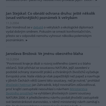
Jan Stejskal: Co obnáší ochrana druhu: ještě několik
(snad vstřícnějších) poznámek k velrybám
11.3.2004
Dan Vondrouš se v
debatě
o velrybách a ekologické diplomacii
vydal dobrým směrem. Pokusím se omezit konfrontační tón,
přesto se v odpovědi nemohu vyhnout několika polemickým
poznámkám.
Jaroslava Brožová: Ve jménu obecného blaha
10.3.2004
"Povinností kraje je dbát o rozvoj svěřeného území a o blaho
občanů. Stát přichází se soustavou NATURA, jejíž zavedení v
podobě ochrany stanovišť ptáků a chráněných živočichů vyžaduje
Evropská unie. Naše vláda je však papežštější než papež a navrhuje
v jižních Čechách větší území této soustavy, než je nutné," prohlásil
jihočeský hejtman
Jan Zahradník, když novinářům zdůvodňoval,
proč krajští zastupitelé nesouhlasí s návrhem
Ministerstva
životního prostředí
na vyhlášení jihočeských území soustavy
NATURA 2000. K předloženému návrhu podali jihočeští zastupitelé
své šestistránkové stanovisko, v němž ministerský návrh zamítají s
tím, že do konce března vypracují svůj vlastní návrh.