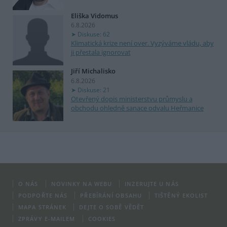
Eliška Vidomus
6.8.2026
Diskuse: 62
Klimatická krize není over. Vyzýváme vládu, aby
ji přestala ignorovat
Jiří Michalisko
6.8.2026
Diskuse: 21
Otevřený dopis ministerstvu průmyslu a
obchodu ohledně sanace odvalu Heřmanice
O NÁS
NOVINKY NA WEBU
INZERUJTE U NÁS
PODPOŘTE NÁS
PŘEBÍRÁNÍ OBSAHU
TIŠTĚNÝ EKOLIST
MAPA STRÁNEK
DEJTE O SOBĚ VĚDĚT
ZPRÁVY E-MAILEM
COOKIES