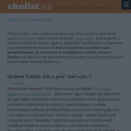
☰
/
publicistika
/
názory a komentáře
Názory a komentáře
Pokud chcete v této rubrice zveřejnit svůj názor, pošlete nám ho na
ekolist@ekolist.cz
nebo využijte formulář
Přidat názor
. Vyhrazujeme si
právo nezveřejnit názory vulgární, obsahující nepodložené urážky nebo
nesrozumitelně formulované.
Pokud výslovně neuvedete opak,
předpokládáme, že souhlasíte se zveřejněním vašeho názoru v
Ekolistu.cz.
Všechny zde prezentované příspěvky vyjadřují názory jejich
autorů, nikoli redakce Ekolistu.cz.
Vladimír Šafařík: Kdo a proč "kalí vodu"?
17.3.2004
Při pročítání stránek ČSOP jsem narazil na článek "
Co chystá
parlament české přírodě?
". Jeho autor ing. P. Stýblo zde čtenářům
líčí, jak našim rezervacím hrozí zkáza zásluhou toho, že je myslivci
promění v bažantnice a v obory s přemnoženou a uměle
nachovanou zvěří pro bohaté střelce a než ti tuto zvěř vybijí, ona
nám sežere a zničí vše živé. "Korunu nasadil" svému článku pak
tvrzením, jak ti "loupeživí" sokolníci vykradou z hnízda sokolí
mládě, prohlásí ho za svůj odchov a už nikdo jim ani krevní
zkouškou DNA - paternity nebude moci prokázat jejich "zločin".