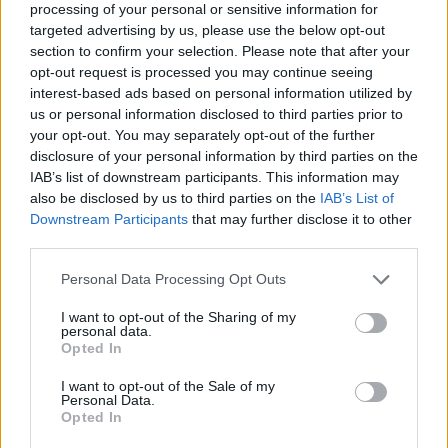
processing of your personal or sensitive information for
Pavel Činčera: Proč nesníst pár velryb?
targeted advertising by us, please use the below opt-out
5.3.2004
section to confirm your selection. Please note that after your
Chápu, že polemika je spíše vedena o tom, zda politici naši i
opt-out request is processed you may continue seeing
zahraniční říkají domácí veřejnosti to samé, co sobě navzájem na
interest-based ads based on personal information utilized by
různých jednáních. Osobně si myslím, že to nikdo z nich nedělá a že
us or personal information disclosed to third parties prior to
je to logické, ale z hlediska voliče špatné a je nutné na to
upozorňovat, aby jev nepřerostl určitou míru.
your opt-out. You may separately opt-out of the further
disclosure of your personal information by third parties on the
IAB’s list of downstream participants. This information may
Jan Stejskal: Regulovat je třeba ministrova slova aneb
also be disclosed by us to third parties on the
IAB’s List of
slang velrybářské komise
Downstream Participants
that may further disclose it to other
4.3.2004
third parties.
Už je to pár měsíců, co na této stránce Miroslav Šuta
protestoval
proti slovům ministra Ambrozka, který sdělil norskému velvyslanci,
Personal Data Processing Opt Outs
že ČR podporuje regulovaný lov velryb. České veřejnosti přitom
ministr tvrdí, že je proti lovu velryb. Tajemník ministra Dan
I want to opt-out of the Sharing of my
Vondrouš před několika týdny
odpověděl
, že „regulovaný lov
personal data.
velryb“ ve slangu velrybářské komise znamená nelovení velryb.
Opted In
Libor Ambrozek toho ale norskému velvyslanci řekl mnohem víc,
proto chci Dana Vondrouše (případně někoho jiného z MŽP)
I want to opt-out of the Sale of my
poprosit, zda by mohl ze slangu velrybářské komise (IWC)
Personal Data.
„přeložit“ ještě několik ministrových vět. Jak čtenářům, tak
Opted In
diskutérům se omlouvám, že se ozývám s takovým zpožděním.