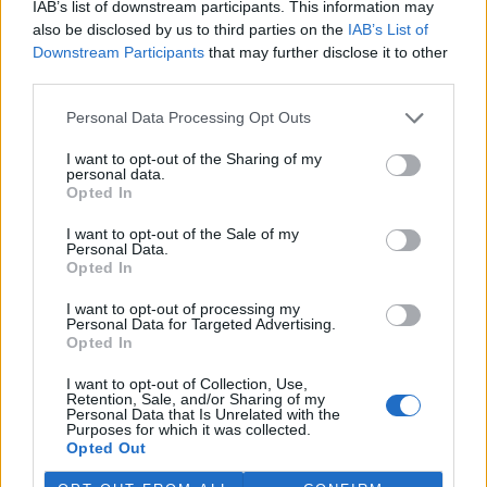
IAB’s list of downstream participants. This information may
prázdná gesta jako je jízda do práce na kole 1x za rok. Zatímco 250
also be disclosed by us to third parties on the
IAB’s List of
dní v roce ho patrně veze ministerské auto, o čemž žádná média
Downstream Participants
that may further disclose it to other
neinformují, 1x za rok se po vzoru panovníků z ministra stává
third parties.
bodrý chlapík přibližující se chudému lidu.
Personal Data Processing Opt Outs
Ing. A. Žeravík: Křídlatka je jedním z potenciálních
zdrojů biomasy
I want to opt-out of the Sharing of my
personal data.
15.9.2003
Opted In
Podle dostupných informací je křídlatka jedním z potenciálních
zdrojů biomasy, kromě například šťovíku a dalších rychle
I want to opt-out of the Sale of my
rostoucích rostlin pro výrobu peletek.
Personal Data.
Opted In
Ing. Jiří Tyc: Ještě několik slov k diskusi ohledně
I want to opt-out of processing my
srovnávání jaderných a větrných elektráren
Personal Data for Targeted Advertising.
Opted In
10.9.2003
Vážený pane doktore Štekle, předně se Vám omlouvám, jestli jsem
I want to opt-out of Collection, Use,
se Vás nějak dotkl. To bych skutečně nerad.
Retention, Sale, and/or Sharing of my
A teď k té ekonomické stránce. Píšete, že je veřejným tajemstvím,
Personal Data that Is Unrelated with the
že náklady na Temelín "významně přesáhly" 100 miliard korun.
Purposes for which it was collected.
Opted Out
Omlouvám se, ale toto veřejné tajemství neznám. Znám oficiální
rozpočet 98,6 miliardy korun, který jsem zaokrouhlil na "stovku".