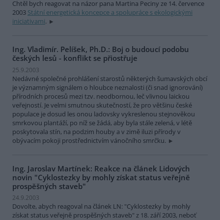
Chtěl bych reagovat na názor pana Martina Peciny ze 14. července
2003
Státní energetická koncepce a spolupráce s ekologickými
iniciativami
.
Ing. Vladimír. Pelíšek, Ph.D.: Boj o budoucí podobu
českých lesů - konflikt se přiostřuje
25.9.2003
Nedávné společné prohlášení starostů některých šumavských obcí
je významným signálem o hloubce neznalosti (či snad ignorování)
přírodních procesů mezi tzv. neodbornou, leč vlivnou laickou
veřejností. Je velmi smutnou skutečností, že pro většinu české
populace je dosud les onou ladovsky vykreslenou stejnověkou
smrkovou plantáží, po níž se žádá, aby byla stále zelená, v létě
poskytovala stín, na podzim houby a v zimě iluzi přírody v
obývacím pokoji prostřednictvím vánočního smrčku.
Ing. Jaroslav Martínek: Reakce na článek Lidových
novin "Cyklostezky by mohly získat status veřejně
prospěšných staveb"
24.9.2003
Dovolte, abych reagoval na článek LN: "Cyklostezky by mohly
získat status veřejně prospěšných staveb" z 18. září 2003, neboť