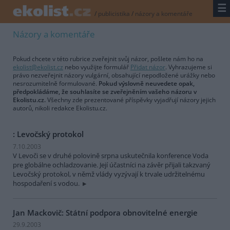
☰
/
publicistika
/
názory a komentáře
Názory a komentáře
Pokud chcete v této rubrice zveřejnit svůj názor, pošlete nám ho na
ekolist@ekolist.cz
nebo využijte formulář
Přidat názor
. Vyhrazujeme si
právo nezveřejnit názory vulgární, obsahující nepodložené urážky nebo
nesrozumitelně formulované.
Pokud výslovně neuvedete opak,
předpokládáme, že souhlasíte se zveřejněním vašeho názoru v
Ekolistu.cz.
Všechny zde prezentované příspěvky vyjadřují názory jejich
autorů, nikoli redakce Ekolistu.cz.
: Levočský protokol
7.10.2003
V Levoči se v druhé polovině srpna uskutečnila konference Voda
pre globálne ochladzovanie. Její účastníci na závěr přijali takzvaný
Levočský protokol, v němž vlády vyzývají k trvale udržitelnému
hospodaření s vodou.
Jan Mackovič: Státní podpora obnovitelné energie
29.9.2003