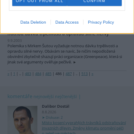
Jestli znáte pravdivou hodnotu, uveďte ji prosím. Ať máme Vámi
OPT OUT FROM ALL
CONFIRM
požadovaná "přesná data". Ovšem i kdyby to bylo 110 nebo 120
miliard, příliš to na ekonomickém srovnání JE a VE nemění.
Data Deletion
Data Access
Privacy Policy
Daniel Vondrouš: Polemika s Mirkem Šutou vyžaduje
notnou dávku trpělivosti a opravdu silné nervy
9.9.2003
Polemika s Mirkem Šutou vyžaduje notnou dávku trpělivosti a
opravdu silné nervy. Obávám se navíc, že ničím nepodložená
obvinění zbytečně shazují práci organizace (Greenpeace), která si
jinak své argumenty ověřuje pečlivě.
«
|
1
|
..
|
483
|
484
|
485
|
486
|
487
|
..
|
513
|
»
komentáře
nejnovější
nejčtenější
Dalibor Dostál
8.8.2026
Diskuse: 2
Místo kosení vyprahlých trávníků odstraňování
invazních dřevin. Změny klimatu promění péči
o zeleň ve městech