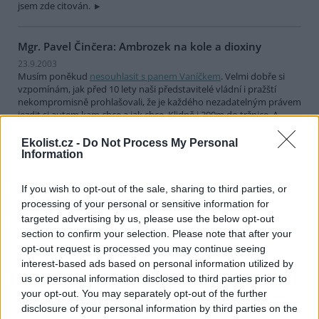
jsem zde citován.
Mgr. Pavel Činčera: Ambrozek na kole a dioxiny
23.9.2003
Musím poněkud
nesouhlasit s panem Vaníčkem
. Velmi dobře si
vzpomínám, jak před 10 lety naši představitelé vládní i pražští
nekompromisně prohlašovali, že je každého nezadatelným právem
jezdit si autem kam chce a jak chce. Klidně i 300m do tržnice. A
úkolem státu a města je mu toto umožnit.
Ekolist.cz -
Do Not Process My Personal
Information
Jiří Dusík: Bude kozel zahradníkem?
23.9.2003
If you wish to opt-out of the sale, sharing to third parties, or
Vláda České republiky před několika týdny poslala do Parlamentu
processing of your personal or sensitive information for
návrh novely zákona č.100/2001 Sb., o posuzování vlivů na životní
targeted advertising by us, please use the below opt-out
prostředí, která nesmyslně omezuje pravomoc ministerstva
section to confirm your selection. Please note that after your
životního prostředí.
opt-out request is processed you may continue seeing
interest-based ads based on personal information utilized by
Karel Vaníček: Trapná cyklistická exhibice ministra
us or personal information disclosed to third parties prior to
Ambrozka
your opt-out. You may separately opt-out of the further
23.9.2003
disclosure of your personal information by third parties on the
Je smutné, že se pan ministr Ambrozek zmůže jen na trapná a