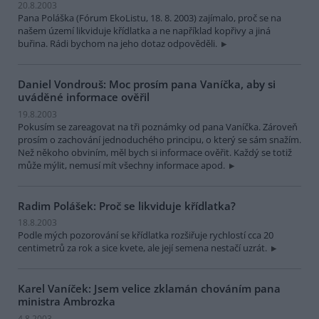
20.8.2003
Pana Poláška (Fórum EkoListu, 18. 8. 2003) zajímalo, proč se na
našem území likviduje křídlatka a ne například kopřivy a jiná
buřina. Rádi bychom na jeho dotaz odpověděli.
Daniel Vondrouš: Moc prosím pana Vaníčka, aby si
uváděné informace ověřil
19.8.2003
Pokusím se zareagovat na tři poznámky od pana Vaníčka. Zároveň
prosím o zachování jednoduchého principu, o který se sám snažím.
Než někoho obviním, měl bych si informace ověřit. Každý se totiž
může mýlit, nemusí mít všechny informace apod.
Radim Polášek: Proč se likviduje křídlatka?
18.8.2003
Podle mých pozorování se křídlatka rozšiřuje rychlostí cca 20
centimetrů za rok a sice kvete, ale její semena nestačí uzrát.
Karel Vaníček: Jsem velice zklamán chováním pana
ministra Ambrozka
4.8.2003