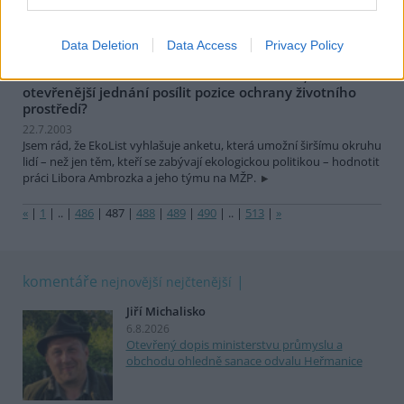
dopravní cesty často zkreslené údaje a informace. Rád bych
některé omyly v uvedené polemice vysvětlil.
Data Deletion
Data Access
Privacy Policy
Daniel Vondrouš: Může méně konfrontační,
otevřenější jednání posílit pozice ochrany životního
prostředí?
22.7.2003
Jsem rád, že EkoList vyhlašuje anketu, která umožní širšímu okruhu
lidí – než jen těm, kteří se zabývají ekologickou politikou – hodnotit
práci Libora Ambrozka a jeho týmu na MŽP.
«
|
1
|
..
|
486
|
487
|
488
|
489
|
490
|
..
|
513
|
»
komentáře
nejnovější
nejčtenější
Jiří Michalisko
6.8.2026
Otevřený dopis ministerstvu průmyslu a
obchodu ohledně sanace odvalu Heřmanice