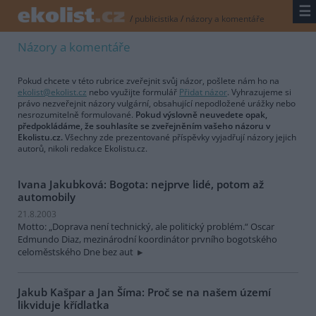
☰
/
publicistika
/
názory a komentáře
Názory a komentáře
Pokud chcete v této rubrice zveřejnit svůj názor, pošlete nám ho na
ekolist@ekolist.cz
nebo využijte formulář
Přidat názor
. Vyhrazujeme si
právo nezveřejnit názory vulgární, obsahující nepodložené urážky nebo
nesrozumitelně formulované.
Pokud výslovně neuvedete opak,
předpokládáme, že souhlasíte se zveřejněním vašeho názoru v
Ekolistu.cz.
Všechny zde prezentované příspěvky vyjadřují názory jejich
autorů, nikoli redakce Ekolistu.cz.
Ivana Jakubková: Bogota: nejprve lidé, potom až
automobily
21.8.2003
Motto: „Doprava není technický, ale politický problém.“ Oscar
Edmundo Diaz, mezinárodní koordinátor prvního bogotského
celoměstského Dne bez aut
Jakub Kašpar a Jan Šíma: Proč se na našem území
likviduje křídlatka