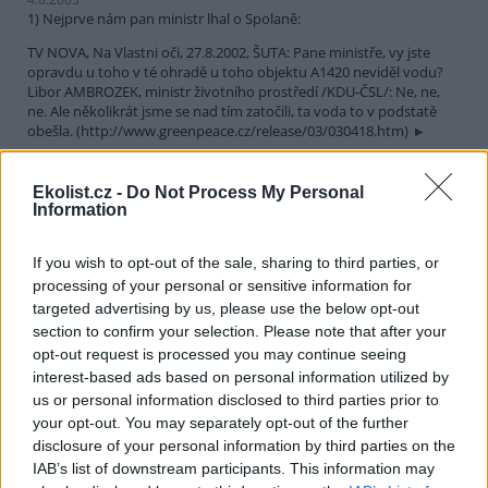
1) Nejprve nám pan ministr lhal o Spolaně:
TV NOVA, Na Vlastni oči, 27.8.2002, ŠUTA: Pane ministře, vy jste
opravdu u toho v té ohradě u toho objektu A1420 neviděl vodu?
Libor AMBROZEK, ministr životního prostředí /KDU-ČSL/: Ne, ne,
ne. Ale několikrát jsme se nad tím zatočili, ta voda to v podstatě
obešla. (http://www.greenpeace.cz/release/03/030418.htm)
Ekolist.cz -
Do Not Process My Personal
Pavel Jůza: České dráhy vzdaly boj o cestující
Information
25.7.2003
Ve snaze konkurovat ostatním druhům dopravy ve spojení Prahy s
If you wish to opt-out of the sale, sharing to third parties, or
Brnem zavedly České dráhy od počátku června tzv. "relační slevu".
processing of your personal or sensitive information for
Ta umožňuje cestovat přímými vlaky mezi těmito městy za
targeted advertising by us, please use the below opt-out
příznivých 140,- Kč. Dráhy však boj o cestující znenadání vzdaly:
získání slevy nyní cestujícím velmi znesnadnily, a proto může běžné
section to confirm your selection. Please note that after your
pasažéry stát jízdné dvaapůlkrát více než současné ceny.
opt-out request is processed you may continue seeing
interest-based ads based on personal information utilized by
us or personal information disclosed to third parties prior to
Ing. Zdeněk Florián: Chyby ve zprávě ČTK o petici proti
your opt-out. You may separately opt-out of the further
těžbě ropy v Kančí oboře
disclosure of your personal information by third parties on the
25.7.2003
IAB’s list of downstream participants. This information may
V souvislosti s peticí proto těžbě ropy v Kančí oboře je ve zprávě