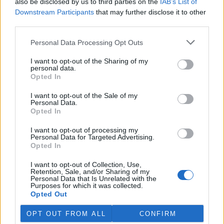
also be disclosed by us to third parties on the
IAB’s List of
ČTK (zprávu naleznete
zde
)několik chyb, které jste převzali do
Downstream Participants
that may further disclose it to other
infoservisu na internetu:
third parties.
ing. Vladimír Šafařík: Jak je to vlastně u nás s tím
Personal Data Processing Opt Outs
sokolnictvím
I want to opt-out of the Sharing of my
23.7.2003
personal data.
V poslední době se naši občané měli možnost dovědět od
Opted In
"odborníků", představitelů některých ekologických organizací i
státních úředníků, jak ti zlí sokolníci kšeftují se vzácnými dravci,
I want to opt-out of the Sale of my
ohrožují jejich populace, jak je možné podvodně legalizovat
Personal Data.
ukradená mláďata apod. a na vině je prý jedna úřednice, jež
Opted In
rozdává povolení všem, co si řeknou. Pro neznalé čtenáře se
pokusím tedy představit náš Klub sokolníků i s těmi nastíněnými
I want to opt-out of processing my
problémy.
Personal Data for Targeted Advertising.
Opted In
Ing. Miroslav Šefara: Deset omylů – splavnění Labe na
I want to opt-out of Collection, Use,
pokračování
Retention, Sale, and/or Sharing of my
Personal Data that Is Unrelated with the
23.7.2003
Purposes for which it was collected.
V poslední době se v médiích opět diskutuje na téma zlepšení
Opted Out
plavebních podmínek na Labi v úseku Ústí n/L – státní hranice
ČR/SRN. Jak to u tak specifických a odborných témat bývá,
OPT OUT FROM ALL
CONFIRM
zaznívají na straně příznivců i odpůrců této investice do vodní