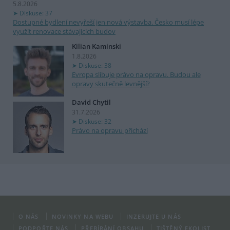
5.8.2026
Diskuse: 37
Dostupné bydlení nevyřeší jen nová výstavba. Česko musí lépe
využít renovace stávajících budov
Kilian Kaminski
1.8.2026
Diskuse: 38
Evropa slibuje právo na opravu. Budou ale
opravy skutečně levnější?
David Chytil
31.7.2026
Diskuse: 32
Právo na opravu přichází
O NÁS
NOVINKY NA WEBU
INZERUJTE U NÁS
PODPOŘTE NÁS
PŘEBÍRÁNÍ OBSAHU
TIŠTĚNÝ EKOLIST