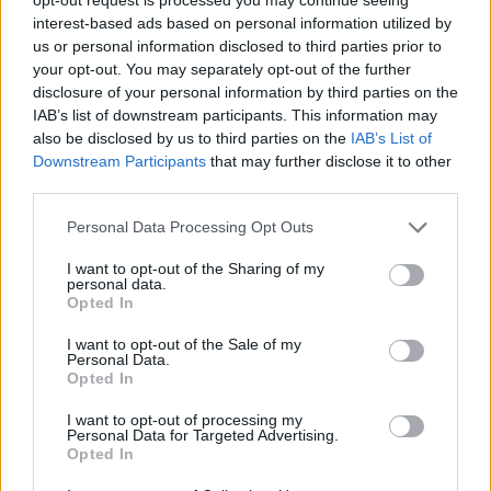
21.5.2003
interest-based ads based on personal information utilized by
Rád bych doplnil pana Činčeru o několik drobností. Dva případy
us or personal information disclosed to third parties prior to
sokolníků vykrádající orly jsou jasné a nepopiratelné. Když už ale
polemizujeme co a také kdo je nebezpečný pro dravce, myslím, že
your opt-out. You may separately opt-out of the further
bude fér zmínit se též o aktivní práci našich ornitologů.
disclosure of your personal information by third parties on the
IAB’s list of downstream participants. This information may
also be disclosed by us to third parties on the
IAB’s List of
Pavel Koubek: Sokolník vykradač znovu členem Klubu
Downstream Participants
that may further disclose it to other
sokolníků?
third parties.
20.5.2003
Rád bych se zeptal pana Šafaříka jak je možné, že jeden ze
Personal Data Processing Opt Outs
sokolníků prokazatelně přistižený při vykrádání hnízda orlů
skalních byl znovu přijat za člena Klubu sokolníků, který jako
I want to opt-out of the Sharing of my
zájmová skupina veřejně odsuzuje vykrádání hnízd?
personal data.
Opted In
Roman Rogner: Případ dovezených slonů do zoo Zlín-
I want to opt-out of the Sale of my
Lešná
Personal Data.
Opted In
20.5.2003
Něco přes dvacet hodin trval transport tří sloních samic z afrického
I want to opt-out of processing my
Johannesburgu přes Dakar a Miláno do Prahy, kam dorazily 12.
Personal Data for Targeted Advertising.
dubna, aby se staly jednou z dalších atrakcí zoologické zahrady ve
Opted In
Zlíně-Lešné. Vedení této ZOO totiž postavilo minulý rok nový
pavilón pro slony za 24 milióny a tak zbývalo jen naplnit jej.