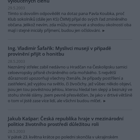
vyloučených členů
29.5.2003
Tímto si dovolím odpovědět na dotaz pana Pavla Koubka, proč
Klub sokolníků (dále jen KS) ČMMJ přijal do svých řad zmíněného
občana. Jelikož nevím, zda můžu jmenovat a shodou okolností oba
mají i stejné iniciály příjmení, budou jen očíslováni.
Ing. Vladimír Šafařík: Myslivci musejí v případě
provinění přijít o honitbu
28.5.2003
Neznámý střelec zabil nedávno u Hradčan na Českolipsku samici
celoevropsky přísně chráněného orla mořského. S největší
důrazností upozorňuji všechny čtenáře, že případy postřílení a
zastřelení, jež vyjdou na světlo, či živočichy, jež vůbec někdo objeví,
jsou jen tou pověstnou jehlou, kterou hledal ten slepý a bezruký ve
stohu shnilé slámy. Jsem pevně přesvědčen, že jako v drtivé většině
o tom ví jistě zase více lidí, ale všichni budou mlčet.
Jakub Kašpar: Česká republika hraje v mezinárodní
politice životního prostředí důležitou roli
28.5.2003
V pátek 23. května krátce po poledni skončila v ukrajinském