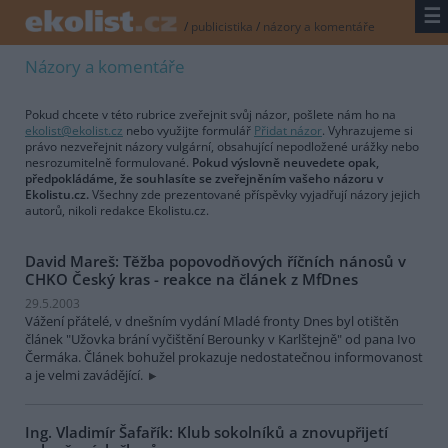
☰
/
publicistika
/
názory a komentáře
Názory a komentáře
Pokud chcete v této rubrice zveřejnit svůj názor, pošlete nám ho na
ekolist@ekolist.cz
nebo využijte formulář
Přidat názor
. Vyhrazujeme si
právo nezveřejnit názory vulgární, obsahující nepodložené urážky nebo
nesrozumitelně formulované.
Pokud výslovně neuvedete opak,
předpokládáme, že souhlasíte se zveřejněním vašeho názoru v
Ekolistu.cz.
Všechny zde prezentované příspěvky vyjadřují názory jejich
autorů, nikoli redakce Ekolistu.cz.
David Mareš: Těžba popovodňových říčních nánosů v
CHKO Český kras - reakce na článek z MfDnes
29.5.2003
Vážení přátelé, v dnešním vydání Mladé fronty Dnes byl otištěn
článek "Užovka brání vyčištění Berounky v Karlštejně" od pana Ivo
Čermáka. Článek bohužel prokazuje nedostatečnou informovanost
a je velmi zavádějící.
Ing. Vladimír Šafařík: Klub sokolníků a znovupřijetí