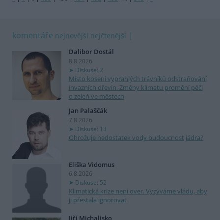
komentáře
nejnovější
nejčtenější
Dalibor Dostál
8.8.2026
Diskuse: 2
Místo kosení vyprahlých trávníků odstraňování
invazních dřevin. Změny klimatu promění péči
o zeleň ve městech
Jan Palaščák
7.8.2026
Diskuse: 13
Ohrožuje nedostatek vody budoucnost jádra?
Eliška Vidomus
6.8.2026
Diskuse: 52
Klimatická krize není over. Vyzýváme vládu, aby
ji přestala ignorovat
Jiří Michalisko