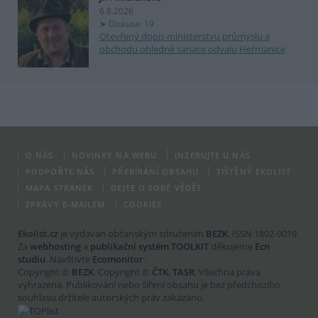
6.8.2026
Diskuse: 19
Otevřený dopis ministerstvu průmyslu a
obchodu ohledně sanace odvalu Heřmanice
O NÁS
NOVINKY NA WEBU
INZERUJTE U NÁS
PODPOŘTE NÁS
PŘEBÍRÁNÍ OBSAHU
TIŠTĚNÝ EKOLIST
MAPA STRÁNEK
DEJTE O SOBĚ VĚDĚT
ZPRÁVY E-MAILEM
COOKIES
Ekolist.cz
je vydáván občanským sdružením
BEZK
. ISSN 1802-9019.
Za
webhosting
a
publikační systém TOOLKIT
děkujeme
Ecn
studiu
. Navštivte
Ecomonitor
.
Copyright ©
BEZK
. Copyright ©
ČTK
,
TASR
. Všechna práva
vyhrazena. Publikování nebo šíření obsahu je bez předchozího
souhlasu držitele autorských práv zakázáno.