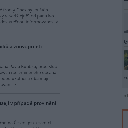
 fronty Dnes byl otištěn
y v Karlštejně" od pana Ivo
edostatečnou informovanost a
ig
níků a znovupřijetí
pana Pavla Koubka, proč Klub
o svých řad zmíněného občana.
odou okolností oba mají i
sa
slováni.
re
usejí v případě provinění
čan na Českolipsku samici