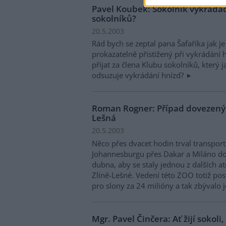
Pavel Koubek: Sokolník vykrada
sokolníků?
20.5.2003
Rád bych se zeptal pana Šafaříka jak j
prokazatelně přistižený při vykrádání 
přijat za člena Klubu sokolníků, který
odsuzuje vykrádání hnízd?
Roman Rogner: Případ dovezenýc
Lešná
20.5.2003
Něco přes dvacet hodin trval transport 
Johannesburgu přes Dakar a Miláno do
dubna, aby se staly jednou z dalších a
Zlíně-Lešné. Vedení této ZOO totiž pos
pro slony za 24 milióny a tak zbývalo j
Mgr. Pavel Činčera: Ať žijí sokoli, 