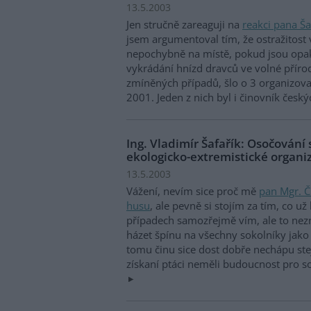
13.5.2003
Jen stručně zareaguji na
reakci pana Ša
jsem argumentoval tím, že ostražitost 
nepochybně na místě, pokud jsou opak
vykrádání hnízd dravců ve volné příro
zmíněných případů, šlo o 3 organizova
2001. Jeden z nich byl i činovník česk
Ing. Vladimír Šafařík: Osočování 
ekologicko-extremistické organiz
13.5.2003
Vážení, nevím sice proč mě
pan Mgr. Č
husu
, ale pevně si stojím za tím, co 
případech samozřejmě vím, ale to ne
házet špínu na všechny sokolníky jako
tomu činu sice dost dobře nechápu stej
získaní ptáci neměli budoucnost pro sok