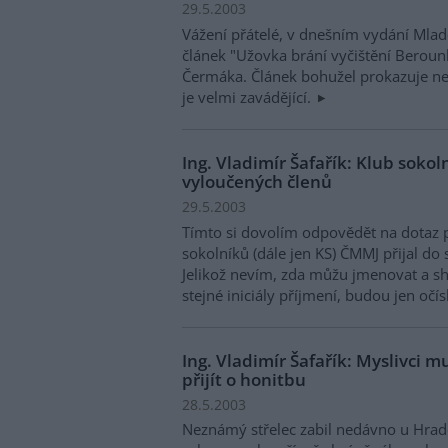
29.5.2003
Vážení přátelé, v dnešním vydání Mladé
článek "Užovka brání vyčištění Berounk
Čermáka. Článek bohužel prokazuje n
je velmi zavádějící.
Ing. Vladimír Šafařík: Klub sokol
vyloučených členů
29.5.2003
Tímto si dovolím odpovědět na dotaz 
sokolníků (dále jen KS) ČMMJ přijal d
Jelikož nevím, zda můžu jmenovat a sh
stejné iniciály příjmení, budou jen očí
Ing. Vladimír Šafařík: Myslivci m
přijít o honitbu
28.5.2003
Neznámý střelec zabil nedávno u Hrad