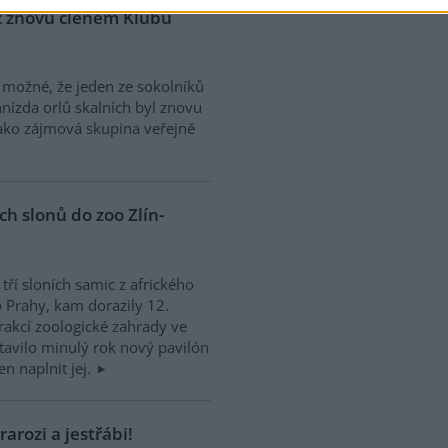
č znovu členem Klubu
e možné, že jeden ze sokolníků
hnízda orlů skalních byl znovu
 jako zájmová skupina veřejně
h slonů do zoo Zlín-
tří sloních samic z afrického
 Prahy, kam dorazily 12.
trakcí zoologické zahrady ve
tavilo minulý rok nový pavilón
en naplnit jej.
rarozi a jestřábi!