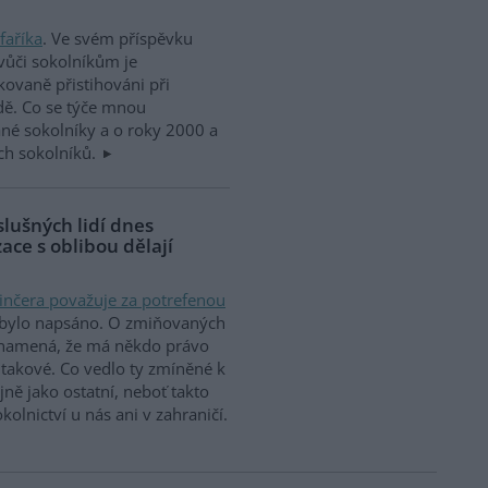
faříka
. Ve svém příspěvku
vůči sokolníkům je
ovaně přistihováni při
dě. Co se týče mnou
né sokolníky a o roky 2000 a
ých sokolníků.
slušných lidí dnes
ace s oblibou dělají
inčera považuje za potrefenou
už bylo napsáno. O zmiňovaných
znamená, že má někdo právo
 takové. Co vedlo ty zmíněné k
ně jako ostatní, neboť takto
olnictví u nás ani v zahraničí.