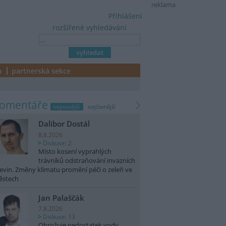
reklama
Přihlášení
rozšířené vyhledávání
a
partnerská sekce
komentáře
nejnovější
nejčtenější
Dalibor Dostál
8.8.2026
Diskuse: 2
Místo kosení vyprahlých
trávníků odstraňování invazních
evin. Změny klimatu promění péči o zeleň ve
ěstech
Jan Palaščák
7.8.2026
Diskuse: 13
Ohrožuje nedostatek vody