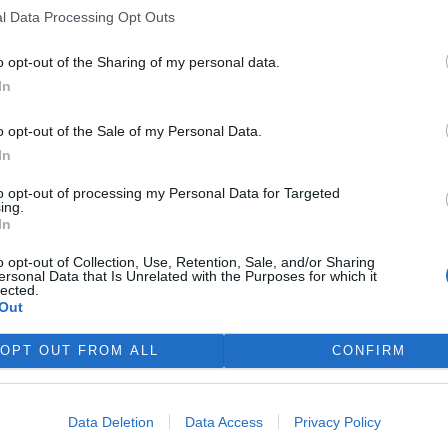
l Data Processing Opt Outs
ování textilních odpadů
o opt-out of the Sharing of my personal data.
In
tilních odpadů. V loňském
o opt-out of the Sale of my Personal Data.
ských Budějovic zbavit se
In
li jsme 8 tun, které jsme ručně
iálně slabším lidem, domovům
to opt-out of processing my Personal Data for Targeted
 zhodnocení a přepracování.
ing.
In
o opt-out of Collection, Use, Retention, Sale, and/or Sharing
funguje spolupráce mezi
ersonal Data that Is Unrelated with the Purposes for which it
lected.
Out
ik drobností. Dva případy
OPT OUT FROM ALL
CONFIRM
 nepopiratelné. Když už ale
ečný pro dravce, myslím, že
našich ornitologů.
Data Deletion
Data Access
Privacy Policy