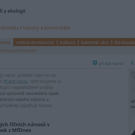
í a ekologii
licistika
/
názory a komentáře
istika
zelená domácnost
kultura
kalendář akcí
fotobank
názory a komentáře
přidat názor
vůj názor, pošlete nám ho na
ář
Přidat názor
. Vyhrazujeme si
ahující nepodložené urážky
ud výslovně neuvedete opak,
ejněním vašeho názoru v
dř
říspěvky vyjadřují názory
m
ch říčních nánosů v
ánek z MfDnes