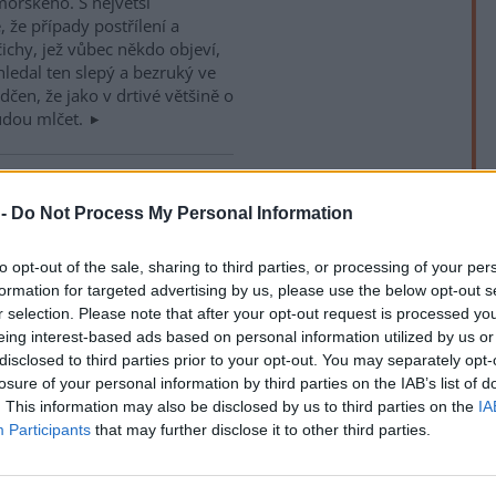
ořského. S největší
 že případy postřílení a
očichy, jež vůbec někdo objeví,
hledal ten slepý a bezruký ve
čen, že jako v drtivé většině o
 budou mlčet.
raje v mezinárodní
itou roli
 -
Do Not Process My Personal Information
skončila v ukrajinském hlavním
to opt-out of the sale, sharing to third parties, or processing of your per
OSN „Životní prostředí pro
formation for targeted advertising by us, please use the below opt-out s
í stejnojmenného
r selection. Please note that after your opt-out request is processed y
rek
Česká republika jednu z velmi
eing interest-based ads based on personal information utilized by us or
celý proces začal před 12 lety v
disclosed to third parties prior to your opt-out. You may separately opt-
dy Federálního výboru pro
losure of your personal information by third parties on the IAB’s list of
nference, které v rámci tohoto
. This information may also be disclosed by us to third parties on the
IA
patří k tomu praktičtějšímu a
Participants
that may further disclose it to other third parties.
i v oblasti environmentální