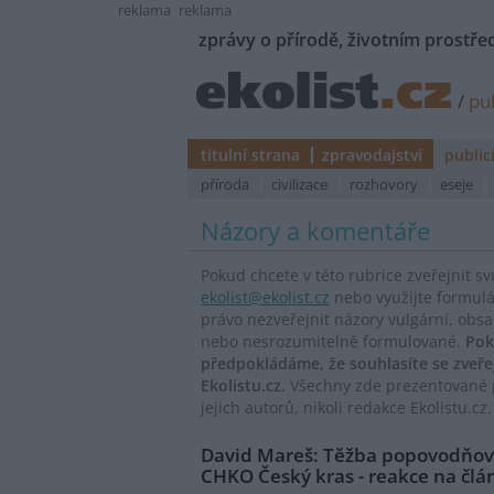
reklama
reklama
zprávy o přírodě, životním prostřed
/
pub
titulní strana
zpravodajství
public
příroda
civilizace
rozhovory
eseje
Názory a komentáře
Pokud chcete v této rubrice zveřejnit s
ekolist@ekolist.cz
nebo využijte formul
právo nezveřejnit názory vulgární, obs
nebo nesrozumitelně formulované.
Pok
předpokládáme, že souhlasíte se zveř
Ekolistu.cz.
Všechny zde prezentované p
jejich autorů, nikoli redakce Ekolistu.cz.
David Mareš: Těžba popovodňový
CHKO Český kras - reakce na čl