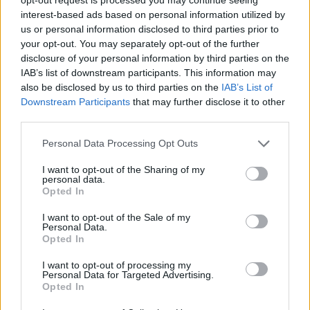
21.5.2003
interest-based ads based on personal information utilized by
Rád bych doplnil pana Činčeru o několik drobností. Dva případy
us or personal information disclosed to third parties prior to
sokolníků vykrádající orly jsou jasné a nepopiratelné. Když už ale
polemizujeme co a také kdo je nebezpečný pro dravce, myslím, že
your opt-out. You may separately opt-out of the further
bude fér zmínit se též o aktivní práci našich ornitologů.
disclosure of your personal information by third parties on the
IAB’s list of downstream participants. This information may
also be disclosed by us to third parties on the
IAB’s List of
Pavel Koubek: Sokolník vykradač znovu členem Klubu
Downstream Participants
that may further disclose it to other
sokolníků?
third parties.
20.5.2003
Rád bych se zeptal pana Šafaříka jak je možné, že jeden ze
Personal Data Processing Opt Outs
sokolníků prokazatelně přistižený při vykrádání hnízda orlů
skalních byl znovu přijat za člena Klubu sokolníků, který jako
I want to opt-out of the Sharing of my
zájmová skupina veřejně odsuzuje vykrádání hnízd?
personal data.
Opted In
Roman Rogner: Případ dovezených slonů do zoo Zlín-
I want to opt-out of the Sale of my
Lešná
Personal Data.
Opted In
20.5.2003
Něco přes dvacet hodin trval transport tří sloních samic z afrického
I want to opt-out of processing my
Johannesburgu přes Dakar a Miláno do Prahy, kam dorazily 12.
Personal Data for Targeted Advertising.
dubna, aby se staly jednou z dalších atrakcí zoologické zahrady ve
Opted In
Zlíně-Lešné. Vedení této ZOO totiž postavilo minulý rok nový
pavilón pro slony za 24 milióny a tak zbývalo jen naplnit jej.