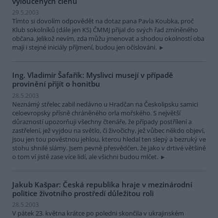
vyloučených členů
29.5.2003
Tímto si dovolím odpovědět na dotaz pana Pavla Koubka, proč
Klub sokolníků (dále jen KS) ČMMJ přijal do svých řad zmíněného
občana. Jelikož nevím, zda můžu jmenovat a shodou okolností oba
mají i stejné iniciály příjmení, budou jen očíslováni.
Ing. Vladimír Šafařík: Myslivci musejí v případě
provinění přijít o honitbu
28.5.2003
Neznámý střelec zabil nedávno u Hradčan na Českolipsku samici
celoevropsky přísně chráněného orla mořského. S největší
důrazností upozorňuji všechny čtenáře, že případy postřílení a
zastřelení, jež vyjdou na světlo, či živočichy, jež vůbec někdo objeví,
jsou jen tou pověstnou jehlou, kterou hledal ten slepý a bezruký ve
stohu shnilé slámy. Jsem pevně přesvědčen, že jako v drtivé většině
o tom ví jistě zase více lidí, ale všichni budou mlčet.
Jakub Kašpar: Česká republika hraje v mezinárodní
politice životního prostředí důležitou roli
28.5.2003
V pátek 23. května krátce po poledni skončila v ukrajinském