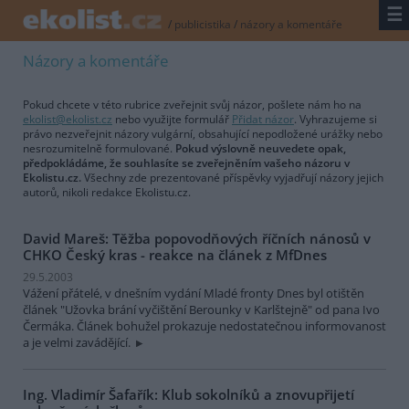
☰
/
publicistika
/
názory a komentáře
Názory a komentáře
Pokud chcete v této rubrice zveřejnit svůj názor, pošlete nám ho na
ekolist@ekolist.cz
nebo využijte formulář
Přidat názor
. Vyhrazujeme si
právo nezveřejnit názory vulgární, obsahující nepodložené urážky nebo
nesrozumitelně formulované.
Pokud výslovně neuvedete opak,
předpokládáme, že souhlasíte se zveřejněním vašeho názoru v
Ekolistu.cz.
Všechny zde prezentované příspěvky vyjadřují názory jejich
autorů, nikoli redakce Ekolistu.cz.
David Mareš: Těžba popovodňových říčních nánosů v
CHKO Český kras - reakce na článek z MfDnes
29.5.2003
Vážení přátelé, v dnešním vydání Mladé fronty Dnes byl otištěn
článek "Užovka brání vyčištění Berounky v Karlštejně" od pana Ivo
Čermáka. Článek bohužel prokazuje nedostatečnou informovanost
a je velmi zavádějící.
Ing. Vladimír Šafařík: Klub sokolníků a znovupřijetí