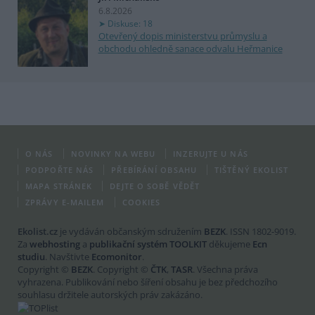
6.8.2026
Diskuse: 18
Otevřený dopis ministerstvu průmyslu a
obchodu ohledně sanace odvalu Heřmanice
O NÁS
NOVINKY NA WEBU
INZERUJTE U NÁS
PODPOŘTE NÁS
PŘEBÍRÁNÍ OBSAHU
TIŠTĚNÝ EKOLIST
MAPA STRÁNEK
DEJTE O SOBĚ VĚDĚT
ZPRÁVY E-MAILEM
COOKIES
Ekolist.cz
je vydáván občanským sdružením
BEZK
. ISSN 1802-9019.
Za
webhosting
a
publikační systém TOOLKIT
děkujeme
Ecn
studiu
. Navštivte
Ecomonitor
.
Copyright ©
BEZK
. Copyright ©
ČTK
,
TASR
. Všechna práva
vyhrazena. Publikování nebo šíření obsahu je bez předchozího
souhlasu držitele autorských práv zakázáno.