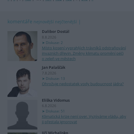
komentáře
nejnovější
nejčtenější
Dalibor Dostál
8.8.2026
Diskuse: 2
Místo kosení vyprahlých trávníků odstraňování
invazních dřevin. Změny klimatu promění péči
o zeleň ve městech
Jan Palaščák
7.8.2026
Diskuse: 13
Ohrožuje nedostatek vody budoucnost jádra?
Eliška Vidomus
6.8.2026
Diskuse: 51
Klimatická krize není over. Vyzýváme vládu, aby
ji přestala ignorovat
Jiří Michalisko