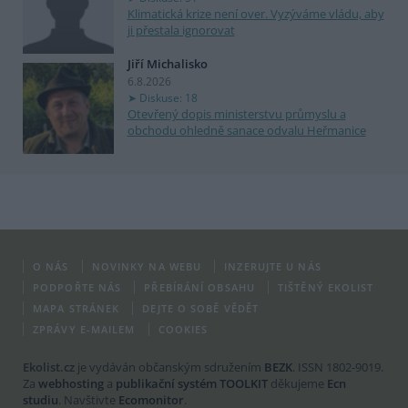
Klimatická krize není over. Vyzýváme vládu, aby
ji přestala ignorovat
Jiří Michalisko
6.8.2026
Diskuse: 18
Otevřený dopis ministerstvu průmyslu a
obchodu ohledně sanace odvalu Heřmanice
O NÁS
NOVINKY NA WEBU
INZERUJTE U NÁS
PODPOŘTE NÁS
PŘEBÍRÁNÍ OBSAHU
TIŠTĚNÝ EKOLIST
MAPA STRÁNEK
DEJTE O SOBĚ VĚDĚT
ZPRÁVY E-MAILEM
COOKIES
Ekolist.cz
je vydáván občanským sdružením
BEZK
. ISSN 1802-9019.
Za
webhosting
a
publikační systém TOOLKIT
děkujeme
Ecn
studiu
. Navštivte
Ecomonitor
.