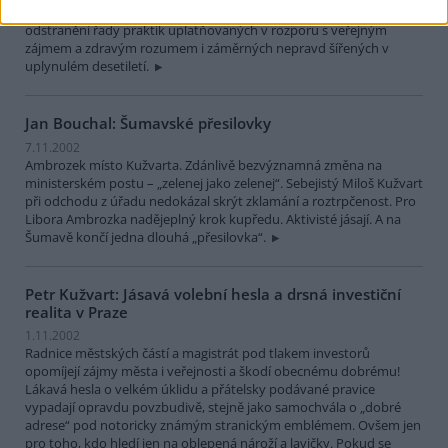
Současné politické změny ve vedení města jsou příležitostí pro
odstranění řady praktik uplatňovaných v rozporu s veřejným
zájmem a zdravým rozumem i záměrných nepravd šířených v
uplynulém desetiletí.
Jan Bouchal: Šumavské přesilovky
7.11.2002
Ambrozek místo Kužvarta. Zdánlivě bezvýznamná změna na
ministerském postu – „zelenej jako zelenej“. Sebejistý Miloš Kužvart
při odchodu z úřadu nedokázal skrýt zklamání a roztrpčenost. Pro
Libora Ambrozka nadějeplný krok kupředu. Aktivisté jásají. A na
Šumavě končí jedna dlouhá „přesilovka“.
Petr Kužvart: Jásavá volební hesla a drsná investiční
realita v Praze
1.11.2002
Radnice městských částí a magistrát pod tlakem investorů
opomíjejí zájmy města i veřejnosti a škodí obecnému dobrému!
Lákavá hesla o velkém úklidu a přátelsky podávané pravice
vypadají opravdu povzbudivě, stejně jako samochvála o „dobré
adrese“ pod notoricky známým stranickým emblémem. Ovšem jen
pro toho, kdo hledí jen na oblepená nároží a lavičky. Pokud se