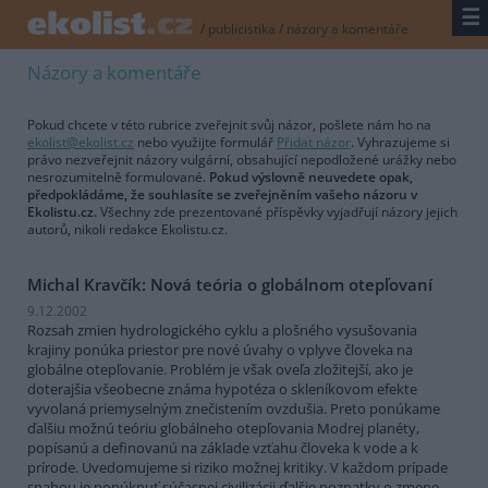
☰
/
publicistika
/
názory a komentáře
Názory a komentáře
Pokud chcete v této rubrice zveřejnit svůj názor, pošlete nám ho na
ekolist@ekolist.cz
nebo využijte formulář
Přidat názor
. Vyhrazujeme si
právo nezveřejnit názory vulgární, obsahující nepodložené urážky nebo
nesrozumitelně formulované.
Pokud výslovně neuvedete opak,
předpokládáme, že souhlasíte se zveřejněním vašeho názoru v
Ekolistu.cz.
Všechny zde prezentované příspěvky vyjadřují názory jejich
autorů, nikoli redakce Ekolistu.cz.
Michal Kravčík: Nová teória o globálnom otepľovaní
9.12.2002
Rozsah zmien hydrologického cyklu a plošného vysušovania
krajiny ponúka priestor pre nové úvahy o vplyve človeka na
globálne otepľovanie. Problém je však oveľa zložitejší, ako je
doterajšia všeobecne známa hypotéza o skleníkovom efekte
vyvolaná priemyselným znečistením ovzdušia. Preto ponúkame
ďalšiu možnú teóriu globálneho otepľovania Modrej planéty,
popísanú a definovanú na základe vzťahu človeka k vode a k
prírode. Uvedomujeme si riziko možnej kritiky. V každom prípade
snahou je ponúknuť súčasnej civilizácii ďalšie poznatky o zmene