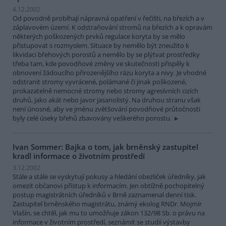
4.12.2002
Od povodně probíhají nápravná opatření v řečišti, na březích a v
záplavovém území. K odstraňování stromů na březích a k opravám
některých poškozených prvků regulace koryta by se mělo
přistupovat s rozmyslem. Situace by nemělo být zneužito k
likvidaci břehových porostů a nemělo by se plýtvat prostředky
třeba tam, kde povodňové změny ve skutečnosti přispěly k
obnovení žádoucího přirozenějšího rázu koryta a nivy. Je vhodné
odstranit stromy vyvrácené, polámané či jinak poškozené,
prokazatelně nemocné stromy nebo stromy agresívních cizích
druhů, jako akát nebo javor jasanolistý. Na druhou stranu však
není únosné, aby ve jménu zvětšování povodňové průtočnosti
byly celé úseky břehů zbavovány veškerého porostu.
Ivan Sommer: Bajka o tom, jak brněnský zastupitel
kradl informace o životním prostředí
3.12.2002
Stále a stále se vyskytují pokusy a hledání obezliček úředníky, jak
omezit občanovi přístup k informacím. Jen obtížně pochopitelný
postup magistrátních úředníků v Brně zaznamenal denní tisk.
Zastupitel brněnského magistrátu, známý ekolog RNDr. Mojmír
Vlašín, se chtěl, jak mu to umožňuje zákon 132/98 Sb. o právu na
informace v životním prostředí, seznámit se studií výstavby