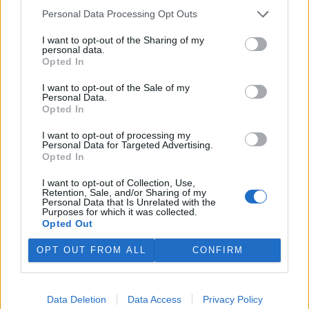
Dr. Simon Cripps: Proč se tanker Prestige pohyboval v
Personal Data Processing Opt Outs
choulostivé mořské oblasti?
22.11.2002
I want to opt-out of the Sharing of my
Když stojíte na pobřeží poblíž vesnice Caion, sledujete nánosy
personal data.
tmavé břečky pokrývající pláže a pobřežní mysy a víte, že jich bude
Opted In
přibývat, vytane vám na mysli celá řada otázek. Proč tak
nebezpečný náklad převážel starý jednoplášťový tanker? Prošla
I want to opt-out of the Sale of my
loď běžnou technickou kontrolou? Kdo je za havárii zodpovědný?
Personal Data.
Kdo zaplatí škody? A co se stane s šedesáti tisíci tun ropy, které
Opted In
zmizely pod hladinou spolu s vrakem tankeru?
I want to opt-out of processing my
Personal Data for Targeted Advertising.
Opted In
Bedřich Moldan: Zpráva o živé planetě a její kritika
13.11.2002
I want to opt-out of Collection, Use,
V textech
Kolaps nebo světlé zítřky?
a
Katastrofy dopadají hůř na
Retention, Sale, and/or Sharing of my
chudé
se EkoList věnuje sporu o měření únosné meze zatížení naší
Personal Data that Is Unrelated with the
Purposes for which it was collected.
planety. O svůj názor na celou záležitost se se čtenáři EkoListu
Opted Out
podělil Bedřich Moldan, ředitel Centra pro otázky životního
prostředí Univerzity Karlovy.
OPT OUT FROM ALL
CONFIRM
Jan Klika, Petr Kužvart: Pryč s dalšími radiálami do
centra Prahy!
Data Deletion
Data Access
Privacy Policy
11.11.2002