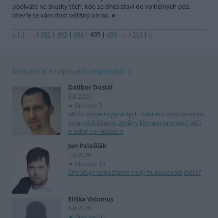
podíváte na skutky těch, kdo se dnes staví do volitelných póz,
otevře se vám dost odlišný obraz.
«
|
1
|
..
|
492
|
493
|
494
|
495
|
496
|
..
|
513
|
»
komentáře
nejnovější
nejčtenější
Dalibor Dostál
8.8.2026
Diskuse: 2
Místo kosení vyprahlých trávníků odstraňování
invazních dřevin. Změny klimatu promění péči
o zeleň ve městech
Jan Palaščák
7.8.2026
Diskuse: 13
Ohrožuje nedostatek vody budoucnost jádra?
Eliška Vidomus
6.8.2026
Diskuse: 51