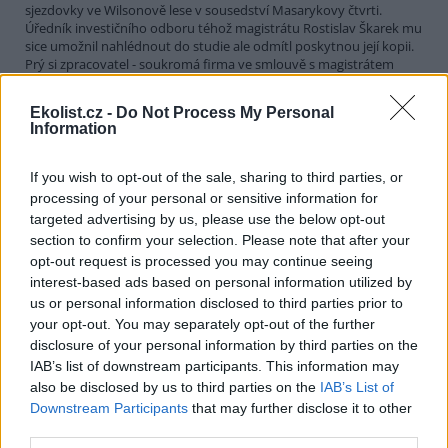
sjezdovky ve Wilsonově lese v sousedství Masarykovy čtvrti.
Úředník investičního odboru téhož magistrátu Rostislav Škarek mu
sice umožnil nahlédnout do studie ale odmítl poskytnou její kopii.
Prý si zpracovatel - soukromá firma ve smlouvě s magistrátem
vymínil, že nesmí být kopírována. Zastupitel si přesto studii vzal,
okopíroval a druhý den vrátil. Mezitím úředník na něho podal
Ekolist.cz -
Do Not Process My Personal
policii trestní oznámení pro krádež a následně se náměstek
Information
primátora města Brna Petr Zbytek vyjádřil pro MF Dnes
(jihomoravská mutace 29.11.2002): "Zaplatili jsme za tento materiál
téměř sto tisíc, tak ho přece nenecháme volně šířit, je to naše
If you wish to opt-out of the sale, sharing to third parties, or
duševní vlastnictví".
processing of your personal or sensitive information for
targeted advertising by us, please use the below opt-out
section to confirm your selection. Please note that after your
Petr Kužvart: Opatření úřadů ke schůzce NATO
opt-out request is processed you may continue seeing
vyvolávají závažné otázky
interest-based ads based on personal information utilized by
28.11.2002
us or personal information disclosed to third parties prior to
Uzavírky ulic podle zákona o pozemních komunikacích se staly
your opt-out. You may separately opt-out of the further
bezprávným důvodem ke zmaření předtím řádně oznámených a
nezakázaných veřejných shromáždění přinejmenším v jednom
disclosure of your personal information by third parties on the
případě: průvodu po Nuselském mostě. Rozhodnutí o uzavírkách
IAB’s list of downstream participants. This information may
Magistrát hl. m. Prahy - opět, jako při zasedání MMF - nedokázal
also be disclosed by us to third parties on the
IAB’s List of
vydat a doručit v souladu se zákonem, řádně a včas.
Downstream Participants
that may further disclose it to other
third parties.