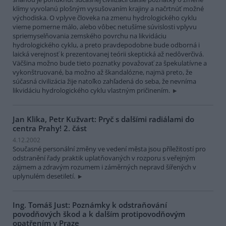
klímy vyvolanú plošným vysušovaním krajiny a načrtnúť možné
východiska. O vplyve človeka na zmenu hydrologického cyklu
vieme pomerne málo, alebo vôbec netušíme súvislosti vplyvu
spriemyselňovania zemského povrchu na likvidáciu
hydrologického cyklu, a preto pravdepodobne bude odborná i
laická verejnosť k prezentovanej teórii skeptická až nedôverčivá.
Väčšina možno bude tieto poznatky považovať za špekulatívne a
vykonštruované, ba možno až škandalózne, najmä preto, že
súčasná civilizácia žije natoľko zahľadená do seba, že nevníma
likvidáciu hydrologického cyklu vlastným pričinením.
Jan Klika, Petr Kužvart: Pryč s dalšími radiálami do
centra Prahy! 2. část
4.12.2002
Současné personální změny ve vedení města jsou příležitostí pro
odstranění řady praktik uplatňovaných v rozporu s veřejným
zájmem a zdravým rozumem i záměrných nepravd šířených v
uplynulém desetiletí.
Ing. Tomáš Just: Poznámky k odstraňování
povodňových škod a k dalším protipovodňovým
opatřením v Praze