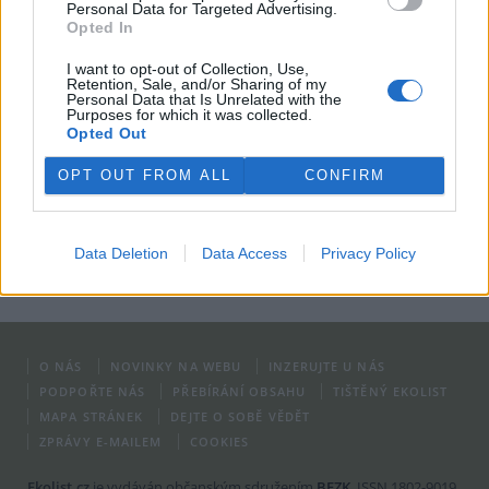
Personal Data for Targeted Advertising.
Opted In
Celý text zprávy (včetně anotace) vkládaný jako prostý text nebo jako HTML
kód
I want to opt-out of Collection, Use,
Retention, Sale, and/or Sharing of my
Poznámka pro redakci
Personal Data that Is Unrelated with the
Purposes for which it was collected.
Opted Out
OPT OUT FROM ALL
CONFIRM
Vzkaz redaktorovi - v textu názoru se neobjeví
Data Deletion
Data Access
Privacy Policy
O NÁS
NOVINKY NA WEBU
INZERUJTE U NÁS
PODPOŘTE NÁS
PŘEBÍRÁNÍ OBSAHU
TIŠTĚNÝ EKOLIST
MAPA STRÁNEK
DEJTE O SOBĚ VĚDĚT
ZPRÁVY E-MAILEM
COOKIES
Ekolist.cz
je vydáván občanským sdružením
BEZK
. ISSN 1802-9019.