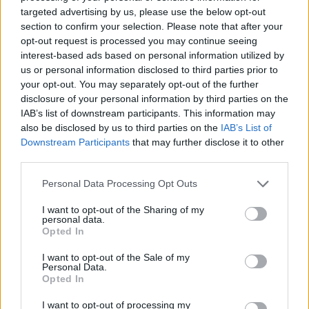
targeted advertising by us, please use the below opt-out
section to confirm your selection. Please note that after your
E-mail na autora
opt-out request is processed you may continue seeing
interest-based ads based on personal information utilized by
E-mail či jiný kontakt na autora
us or personal information disclosed to third parties prior to
Charakteristika autora
your opt-out. You may separately opt-out of the further
disclosure of your personal information by third parties on the
IAB’s list of downstream participants. This information may
Zde můžete, pokud to považujete za vhodné, uvést vaši profesi či oblast
also be disclosed by us to third parties on the
IAB’s List of
zájmu, pokud to nějakým způsobem souvisí s vaším názorem. Pokud toto
políčko nevyplníte, bude v případě zveřejnění uvedeno, že "Autor je čtenář
Downstream Participants
that may further disclose it to other
Ekolistu.cz".
third parties.
Název názoru
*
Personal Data Processing Opt Outs
Text
I want to opt-out of the Sharing of my
personal data.
HTML
Prostý text
Opted In
I want to opt-out of the Sale of my
Personal Data.
Opted In
I want to opt-out of processing my