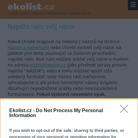
☰
/
publicistika
/
názory a komentáře
/
přidat názor
Napište nám svůj názor
Pokud chcete reagovat na některý z názorů na stránce
Názory a komentáře
nebo chcete vyslovit svůj názor na
jakékoli jiné téma související se životním prostředím,
napište nám. Buď nám můžete poslat svůj názor e-mailem
na adresu
ekolist@ekolist.cz
(jako předmět zprávy prosím
napište "NAZOR"), nebo k tomu můžete využít níže
uvedený formulář. Vaše názory rádi zveřejníme,
vyhrazujeme si ale právo nezveřejnit názory vulgární,
obsahující nepodložené urážky nebo nesrozumitelně
formulované.
Pokud výslovně neuvedete opak,
předpokládáme, že souhlasíte se zveřejněním vašeho
názoru v Ekolistu.cz.
Ekolist.cz -
Do Not Process My Personal
Information
Formulář pro vložení názoru
If you wish to opt-out of the sale, sharing to third parties, or
Autor
processing of your personal or sensitive information for