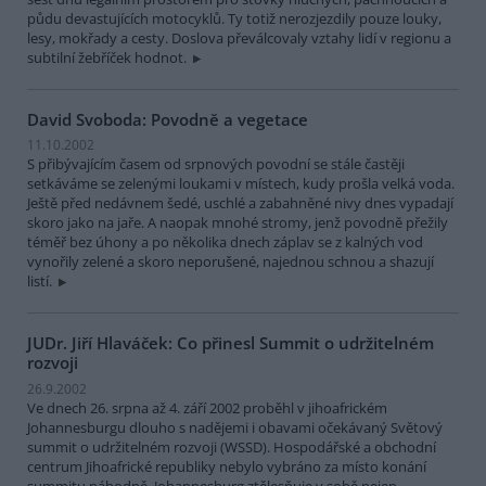
půdu devastujících motocyklů. Ty totiž nerozjezdily pouze louky,
lesy, mokřady a cesty. Doslova převálcovaly vztahy lidí v regionu a
subtilní žebříček hodnot.
David Svoboda: Povodně a vegetace
11.10.2002
S přibývajícím časem od srpnových povodní se stále častěji
setkáváme se zelenými loukami v místech, kudy prošla velká voda.
Ještě před nedávnem šedé, uschlé a zabahněné nivy dnes vypadají
skoro jako na jaře. A naopak mnohé stromy, jenž povodně přežily
téměř bez úhony a po několika dnech záplav se z kalných vod
vynořily zelené a skoro neporušené, najednou schnou a shazují
listí.
JUDr. Jiří Hlaváček: Co přinesl Summit o udržitelném
rozvoji
26.9.2002
Ve dnech 26. srpna až 4. září 2002 proběhl v jihoafrickém
Johannesburgu dlouho s nadějemi i obavami očekávaný Světový
summit o udržitelném rozvoji (WSSD). Hospodářské a obchodní
centrum Jihoafrické republiky nebylo vybráno za místo konání
summitu náhodně. Johannesburg ztělesňuje v sobě nejen