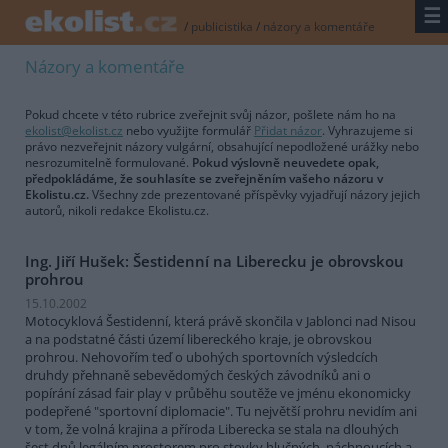
☰
/
publicistika
/
názory a komentáře
Názory a komentáře
Pokud chcete v této rubrice zveřejnit svůj názor, pošlete nám ho na
ekolist@ekolist.cz
nebo využijte formulář
Přidat názor
. Vyhrazujeme si
právo nezveřejnit názory vulgární, obsahující nepodložené urážky nebo
nesrozumitelně formulované.
Pokud výslovně neuvedete opak,
předpokládáme, že souhlasíte se zveřejněním vašeho názoru v
Ekolistu.cz.
Všechny zde prezentované příspěvky vyjadřují názory jejich
autorů, nikoli redakce Ekolistu.cz.
Ing. Jiří Hušek: Šestidenní na Liberecku je obrovskou
prohrou
15.10.2002
Motocyklová Šestidenní, která právě skončila v Jablonci nad Nisou
a na podstatné části území libereckého kraje, je obrovskou
prohrou. Nehovořím teď o ubohých sportovních výsledcích
druhdy přehnaně sebevědomých českých závodníků ani o
popírání zásad fair play v průběhu soutěže ve jménu ekonomicky
podepřené "sportovní diplomacie". Tu největší prohru nevidím ani
v tom, že volná krajina a příroda Liberecka se stala na dlouhých
šest dnů legálním prostorem pro stovky hlučných, páchnoucích a