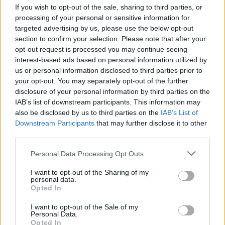
Pražská zoo vypila svůj kalich hořkosti až do dna. Ani
If you wish to opt-out of the sale, sharing to third parties, or
několikadenní záchranná anabáze lachtana Gastona nám
processing of your personal or sensitive information for
neumožnila prožít malý happy end. Jsme vysílení, zlomení a prožitá
traumata si poneseme celý život.
targeted advertising by us, please use the below opt-out
section to confirm your selection. Please note that after your
opt-out request is processed you may continue seeing
JUDr. Petr Kužvart: Pár poznámek k povodním a k
interest-based ads based on personal information utilized by
Johannesburgu
us or personal information disclosed to third parties prior to
21.8.2002
your opt-out. You may separately opt-out of the further
Stále častější povodně a jiné přírodní kalamitní stavy budou určitě
disclosure of your personal information by third parties on the
opět námětem různých úvah. Činnost vodohospodářů a krizových
IAB’s list of downstream participants. This information may
štábů také. Nyní jde jen o několik opravdu předběžných
also be disclosed by us to third parties on the
IAB’s List of
poznámek. O těchto věcech i o globálních souvislostech by se mělo
otevřeně debatovat.
Downstream Participants
that may further disclose it to other
third parties.
Alois Mach: Povodně: Jak příště?
Personal Data Processing Opt Outs
15.8.2002
Málo pravděpodobný katastrofální scénář se naplnil a naprostá
I want to opt-out of the Sharing of my
personal data.
většina odborníků varuje, že oteplování Země bude takové
Opted In
následky přinášet častěji. Zatím však naše sdělovací prostředky, na
rozdíl od německých sdělovacích prostředků, nehledají příčiny
I want to opt-out of the Sale of my
klimatických změn a zbytečného zhoršování následků povodní, ale
Personal Data.
zabývají se pouze samotnými povodněmi.
Opted In