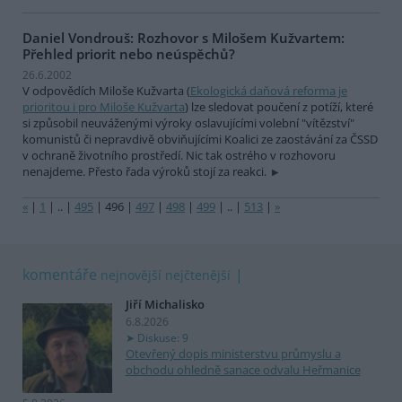
Daniel Vondrouš: Rozhovor s Milošem Kužvartem:
Přehled priorit nebo neúspěchů?
26.6.2002
V odpovědích Miloše Kužvarta (
Ekologická daňová reforma je
prioritou i pro Miloše Kužvarta
) lze sledovat poučení z potíží, které
si způsobil neuváženými výroky oslavujícími volební "vítězství"
komunistů či nepravdivě obviňujícími Koalici ze zaostávání za ČSSD
v ochraně životního prostředí. Nic tak ostrého v rozhovoru
nenajdeme. Přesto řada výroků stojí za reakci.
«
|
1
|
..
|
495
|
496
|
497
|
498
|
499
|
..
|
513
|
»
komentáře
nejnovější
nejčtenější
Jiří Michalisko
6.8.2026
Diskuse: 9
Otevřený dopis ministerstvu průmyslu a
obchodu ohledně sanace odvalu Heřmanice