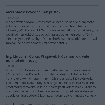
Alois Mach: Povodně: Jak příště?
15.8.2002
Málo pravděpodobný katastrofální scénář se naplnil a naprostá
většina odborníků varuje, že oteplování Země bude takové
následky přinášet častěji. Zatím však naše sdělovací prostředky, na
rozdíl od německých sdělovacích prostředků, nehledají příčiny
klimatických změn a zbytečného zhoršování následků povodní, ale
zabývají se pouze samotnými povodněmi.
Ing. Ljubomír Culka: Příspěvek k úvahám o trvale
udržitelném rozvoji
5.8.2002
Loni vznikl v Holandsku projekt Deltapark, jehož základem je
pěstování zemědělských produktů v sedmipodlažní budově s
kontrolovaným klimatem. Tím může Holandsko řešit svůj velký
problém nedostatku půdy. U nás byla na ministerstvu životního
prostředí zpracována studie o lesním pásu kolem Prahy, který by
měl blahodárně působit na pražské životní prostředí. Autoři se
odvolávají i na obdobné lesní pásy kolem velkých měst v cizině.
«
|
1
|
..
|
495
|
496
|
497
|
498
|
499
|
..
|
513
|
»