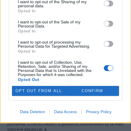
I want to opt-out of the Sharing of my
25.9.2002
personal data.
Povodeň je živel, který ničí majetek lidí a někdy bere i životy. Asi
Opted In
všichni, kdo jsme měli štěstí a přečkali ji bez úhony, jsme s účastí
mysleli na tragické oběti a mnozí pomáhali zachraňovat a poté
I want to opt-out of the Sale of my
obnovovat. Ekolog však myslí i v širších rámcích - myslí obecně na
Personal Data.
přírodu a krajinu.
Opted In
I want to opt-out of processing my
PhDr. Petr Fejk: Dobrá zoo má smysl
Personal Data for Targeted Advertising.
Opted In
27.8.2002
Pražská zoo vypila svůj kalich hořkosti až do dna. Ani
I want to opt-out of Collection, Use,
několikadenní záchranná anabáze lachtana Gastona nám
Retention, Sale, and/or Sharing of my
neumožnila prožít malý happy end. Jsme vysílení, zlomení a prožitá
Personal Data that Is Unrelated with the
traumata si poneseme celý život.
Purposes for which it was collected.
Opted Out
JUDr. Petr Kužvart: Pár poznámek k povodním a k
OPT OUT FROM ALL
CONFIRM
Johannesburgu
21.8.2002
Stále častější povodně a jiné přírodní kalamitní stavy budou určitě
Data Deletion
Data Access
Privacy Policy
opět námětem různých úvah. Činnost vodohospodářů a krizových
štábů také. Nyní jde jen o několik opravdu předběžných
poznámek. O těchto věcech i o globálních souvislostech by se mělo
otevřeně debatovat.