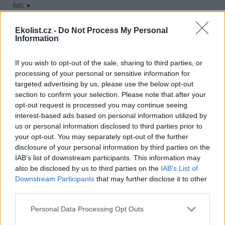
listí.
Ekolist.cz -
Do Not Process My Personal
JUDr. Jiří Hlaváček: Co přinesl Summit o udržitelném
Information
rozvoji
26.9.2002
If you wish to opt-out of the sale, sharing to third parties, or
Ve dnech 26. srpna až 4. září 2002 proběhl v jihoafrickém
Johannesburgu dlouho s nadějemi i obavami očekávaný Světový
processing of your personal or sensitive information for
summit o udržitelném rozvoji (WSSD). Hospodářské a obchodní
targeted advertising by us, please use the below opt-out
centrum Jihoafrické republiky nebylo vybráno za místo konání
section to confirm your selection. Please note that after your
summitu náhodně. Johannesburg ztělesňuje v sobě nejen
opt-out request is processed you may continue seeing
ambiciozní ekonomický rozvoj, odrážející globalizaci na samém jihu
interest-based ads based on personal information utilized by
afrického kontinentu, ale zároveň i střet s přetrvávající zaostalostí
us or personal information disclosed to third parties prior to
černého kontinentu. Johannesburg měl obrátit pozornost na
problémy Afriky, která je i nadále nejchudším kontinentem světa, a
your opt-out. You may separately opt-out of the further
ukázat nové možnosti jak docílit pokud možno vyváženého
disclosure of your personal information by third parties on the
ekonomického a sociálního rozvoje při prosazování stále vyšších
IAB’s list of downstream participants. This information may
standardů ochrany životního prostředí v duchu principů
also be disclosed by us to third parties on the
IAB’s List of
udržitelného rozvoje přijatých na Konferenci OSN o životním
Downstream Participants
that may further disclose it to other
prostředí a rozvoji (UNCED) v červnu 1992 v brazilském Rio de
third parties.
Janeiru.
Personal Data Processing Opt Outs
RNDr. Václav Petříček: Zadržme vodu v krajině