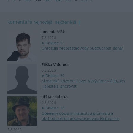
komentáře
nejnovější
nejčtenější
Jan Palaščák
7.8.2026
Diskuse: 13
Ohrožuje nedostatek vody budoucnost jádra?
Eliška Vidomus
6.8.2026
Diskuse: 30
Klimatická krize není over. Vyzýváme vládu, aby
ji přestala ignorovat
Jiří Michalisko
6.8.2026
Diskuse: 18
Otevřený dopis ministerstvu průmyslu a
obchodu ohledně sanace odvalu Heřmanice
5.8.2026