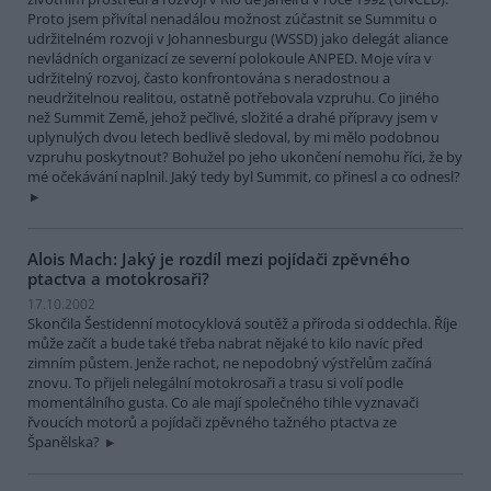
Proto jsem přivítal nenadálou možnost zúčastnit se Summitu o
udržitelném rozvoji v Johannesburgu (WSSD) jako delegát aliance
nevládních organizací ze severní polokoule ANPED. Moje víra v
udržitelný rozvoj, často konfrontována s neradostnou a
neudržitelnou realitou, ostatně potřebovala vzpruhu. Co jiného
než Summit Země, jehož pečlivé, složité a drahé přípravy jsem v
uplynulých dvou letech bedlivě sledoval, by mi mělo podobnou
vzpruhu poskytnout? Bohužel po jeho ukončení nemohu říci, že by
mé očekávání naplnil. Jaký tedy byl Summit, co přinesl a co odnesl?
Alois Mach: Jaký je rozdíl mezi pojídači zpěvného
ptactva a motokrosaři?
17.10.2002
Skončila Šestidenní motocyklová soutěž a příroda si oddechla. Říje
může začít a bude také třeba nabrat nějaké to kilo navíc před
zimním půstem. Jenže rachot, ne nepodobný výstřelům začíná
znovu. To přijeli nelegální motokrosaři a trasu si volí podle
momentálního gusta. Co ale mají společného tihle vyznavači
řvoucích motorů a pojídači zpěvného tažného ptactva ze
Španělska?