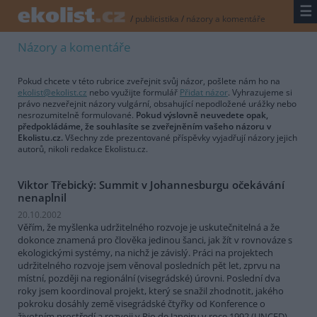
☰
/
publicistika
/
názory a komentáře
Názory a komentáře
Pokud chcete v této rubrice zveřejnit svůj názor, pošlete nám ho na
ekolist@ekolist.cz
nebo využijte formulář
Přidat názor
. Vyhrazujeme si
právo nezveřejnit názory vulgární, obsahující nepodložené urážky nebo
nesrozumitelně formulované.
Pokud výslovně neuvedete opak,
předpokládáme, že souhlasíte se zveřejněním vašeho názoru v
Ekolistu.cz.
Všechny zde prezentované příspěvky vyjadřují názory jejich
autorů, nikoli redakce Ekolistu.cz.
Viktor Třebický: Summit v Johannesburgu očekávání
nenaplnil
20.10.2002
Věřím, že myšlenka udržitelného rozvoje je uskutečnitelná a že
dokonce znamená pro člověka jedinou šanci, jak žít v rovnováze s
ekologickými systémy, na nichž je závislý. Práci na projektech
udržitelného rozvoje jsem věnoval posledních pět let, zprvu na
místní, později na regionální (visegrádské) úrovni. Poslední dva
roky jsem koordinoval projekt, který se snažil zhodnotit, jakého
pokroku dosáhly země visegrádské čtyřky od Konference o
životním prostředí a rozvoji v Rio de Janeiru v roce 1992 (UNCED).