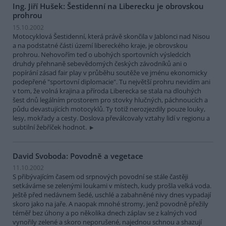
Ing. Jiří Hušek: Šestidenní na Liberecku je obrovskou
prohrou
15.10.2002
Motocyklová Šestidenní, která právě skončila v Jablonci nad Nisou
a na podstatné části území libereckého kraje, je obrovskou
prohrou. Nehovořím teď o ubohých sportovních výsledcích
druhdy přehnaně sebevědomých českých závodníků ani o
popírání zásad fair play v průběhu soutěže ve jménu ekonomicky
podepřené "sportovní diplomacie". Tu největší prohru nevidím ani
v tom, že volná krajina a příroda Liberecka se stala na dlouhých
šest dnů legálním prostorem pro stovky hlučných, páchnoucích a
půdu devastujících motocyklů. Ty totiž nerozjezdily pouze louky,
lesy, mokřady a cesty. Doslova převálcovaly vztahy lidí v regionu a
subtilní žebříček hodnot.
David Svoboda: Povodně a vegetace
11.10.2002
S přibývajícím časem od srpnových povodní se stále častěji
setkáváme se zelenými loukami v místech, kudy prošla velká voda.
Ještě před nedávnem šedé, uschlé a zabahněné nivy dnes vypadají
skoro jako na jaře. A naopak mnohé stromy, jenž povodně přežily
téměř bez úhony a po několika dnech záplav se z kalných vod
vynořily zelené a skoro neporušené, najednou schnou a shazují