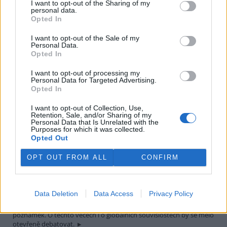
I want to opt-out of the Sharing of my
25.9.2002
personal data.
Povodeň je živel, který ničí majetek lidí a někdy bere i životy. Asi
Opted In
všichni, kdo jsme měli štěstí a přečkali ji bez úhony, jsme s účastí
mysleli na tragické oběti a mnozí pomáhali zachraňovat a poté
I want to opt-out of the Sale of my
obnovovat. Ekolog však myslí i v širších rámcích - myslí obecně na
Personal Data.
přírodu a krajinu.
Opted In
I want to opt-out of processing my
PhDr. Petr Fejk: Dobrá zoo má smysl
Personal Data for Targeted Advertising.
Opted In
27.8.2002
Pražská zoo vypila svůj kalich hořkosti až do dna. Ani
I want to opt-out of Collection, Use,
několikadenní záchranná anabáze lachtana Gastona nám
Retention, Sale, and/or Sharing of my
neumožnila prožít malý happy end. Jsme vysílení, zlomení a prožitá
Personal Data that Is Unrelated with the
traumata si poneseme celý život.
Purposes for which it was collected.
Opted Out
JUDr. Petr Kužvart: Pár poznámek k povodním a k
OPT OUT FROM ALL
CONFIRM
Johannesburgu
21.8.2002
Stále častější povodně a jiné přírodní kalamitní stavy budou určitě
Data Deletion
Data Access
Privacy Policy
opět námětem různých úvah. Činnost vodohospodářů a krizových
štábů také. Nyní jde jen o několik opravdu předběžných
poznámek. O těchto věcech i o globálních souvislostech by se mělo
otevřeně debatovat.