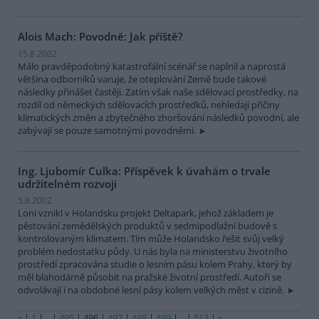
Alois Mach: Povodně: Jak příště?
15.8.2002
Málo pravděpodobný katastrofální scénář se naplnil a naprostá
většina odborníků varuje, že oteplování Země bude takové
následky přinášet častěji. Zatím však naše sdělovací prostředky, na
rozdíl od německých sdělovacích prostředků, nehledají příčiny
klimatických změn a zbytečného zhoršování následků povodní, ale
zabývají se pouze samotnými povodněmi.
Ing. Ljubomír Culka: Příspěvek k úvahám o trvale
udržitelném rozvoji
5.8.2002
Loni vznikl v Holandsku projekt Deltapark, jehož základem je
pěstování zemědělských produktů v sedmipodlažní budově s
kontrolovaným klimatem. Tím může Holandsko řešit svůj velký
problém nedostatku půdy. U nás byla na ministerstvu životního
prostředí zpracována studie o lesním pásu kolem Prahy, který by
měl blahodárně působit na pražské životní prostředí. Autoři se
odvolávají i na obdobné lesní pásy kolem velkých měst v cizině.
«
|
1
|
..
|
495
|
496
|
497
|
498
|
499
|
..
|
513
|
»