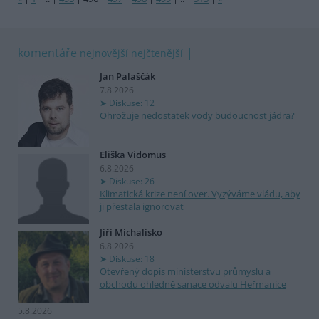
komentáře
nejnovější
nejčtenější
Jan Palaščák
7.8.2026
Diskuse: 12
Ohrožuje nedostatek vody budoucnost jádra?
Eliška Vidomus
6.8.2026
Diskuse: 26
Klimatická krize není over. Vyzýváme vládu, aby
ji přestala ignorovat
Jiří Michalisko
6.8.2026
Diskuse: 18
Otevřený dopis ministerstvu průmyslu a
obchodu ohledně sanace odvalu Heřmanice
5.8.2026