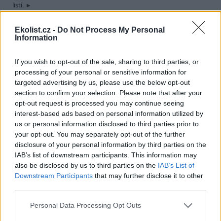
listí.
Ekolist.cz -
Do Not Process My Personal
JUDr. Jiří Hlaváček: Co přinesl Summit o udržitelném
Information
rozvoji
26.9.2002
If you wish to opt-out of the sale, sharing to third parties, or
Ve dnech 26. srpna až 4. září 2002 proběhl v jihoafrickém
Johannesburgu dlouho s nadějemi i obavami očekávaný Světový
processing of your personal or sensitive information for
summit o udržitelném rozvoji (WSSD). Hospodářské a obchodní
targeted advertising by us, please use the below opt-out
centrum Jihoafrické republiky nebylo vybráno za místo konání
section to confirm your selection. Please note that after your
summitu náhodně. Johannesburg ztělesňuje v sobě nejen
opt-out request is processed you may continue seeing
ambiciozní ekonomický rozvoj, odrážející globalizaci na samém jihu
interest-based ads based on personal information utilized by
afrického kontinentu, ale zároveň i střet s přetrvávající zaostalostí
us or personal information disclosed to third parties prior to
černého kontinentu. Johannesburg měl obrátit pozornost na
problémy Afriky, která je i nadále nejchudším kontinentem světa, a
your opt-out. You may separately opt-out of the further
ukázat nové možnosti jak docílit pokud možno vyváženého
disclosure of your personal information by third parties on the
ekonomického a sociálního rozvoje při prosazování stále vyšších
IAB’s list of downstream participants. This information may
standardů ochrany životního prostředí v duchu principů
also be disclosed by us to third parties on the
IAB’s List of
udržitelného rozvoje přijatých na Konferenci OSN o životním
Downstream Participants
that may further disclose it to other
prostředí a rozvoji (UNCED) v červnu 1992 v brazilském Rio de
third parties.
Janeiru.
Personal Data Processing Opt Outs
RNDr. Václav Petříček: Zadržme vodu v krajině