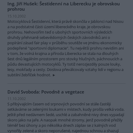
Ing. Jiří Hušek: Šestidenní na Liberecku je obrovskou
prohrou
15.10.2002
Motocyklová Šestidenní, která právě skončila v Jablonci nad Nisou
a na podstatné části území libereckého kraje, je obrovskou
prohrou. Nehovořím teď o ubohých sportovních výsledcích
druhdy přehnaně sebevědomých českých závodníků ani o
popírání zásad fair play v průběhu soutěže ve jménu ekonomicky
podepřené "sportovní diplomacie". Tu největší prohru nevidím ani
v tom, že volná krajina a příroda Liberecka se stala na dlouhých
šest dnů legálním prostorem pro stovky hlučných, páchnoucích a
půdu devastujících motocyklů. Ty totiž nerozjezdily pouze louky,
lesy, mokřady a cesty. Doslova převálcovaly vztahy lidí v regionu a
subtilní žebříček hodnot.
David Svoboda: Povodně a vegetace
11.10.2002
S přibývajícím časem od srpnových povodní se stále častěji
setkáváme se zelenými loukami v místech, kudy prošla velká voda.
Ještě před nedávnem šedé, uschlé a zabahněné nivy dnes vypadají
skoro jako na jaře. A naopak mnohé stromy, jenž povodně přežily
téměř bez úhony a po několika dnech záplav se z kalných vod
vynořily zelené a skoro neporušené, najednou schnou a shazují