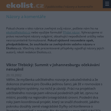
☰
/
publicistika
/
názory a komentáře
Názory a komentáře
Pokud chcete v této rubrice zveřejnit svůj názor, pošlete nám ho na
ekolist@ekolist.cz
nebo využijte formulář
Přidat názor
. Vyhrazujeme si
právo nezveřejnit názory vulgární, obsahující nepodložené urážky nebo
nesrozumitelně formulované.
Pokud výslovně neuvedete opak,
předpokládáme, že souhlasíte se zveřejněním vašeho názoru v
Ekolistu.cz.
Všechny zde prezentované příspěvky vyjadřují názory jejich
autorů, nikoli redakce Ekolistu.cz.
Viktor Třebický: Summit v Johannesburgu očekávání
nenaplnil
20.10.2002
Věřím, že myšlenka udržitelného rozvoje je uskutečnitelná a že
dokonce znamená pro člověka jedinou šanci, jak žít v rovnováze s
ekologickými systémy, na nichž je závislý. Práci na projektech
udržitelného rozvoje jsem věnoval posledních pět let, zprvu na
místní, později na regionální (visegrádské) úrovni. Poslední dva
roky jsem koordinoval projekt, který se snažil zhodnotit, jakého
pokroku dosáhly země visegrádské čtyřky od Konference o
životním prostředí a rozvoji v Rio de Janeiru v roce 1992 (UNCED).