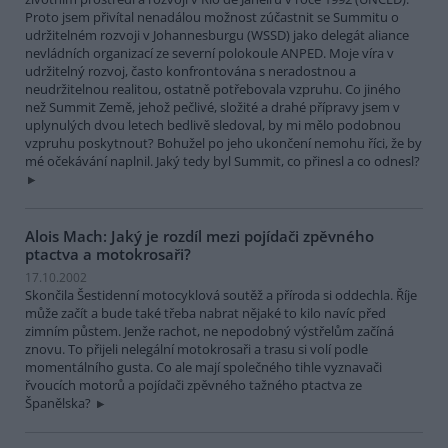
Proto jsem přivítal nenadálou možnost zúčastnit se Summitu o
udržitelném rozvoji v Johannesburgu (WSSD) jako delegát aliance
nevládních organizací ze severní polokoule ANPED. Moje víra v
udržitelný rozvoj, často konfrontována s neradostnou a
neudržitelnou realitou, ostatně potřebovala vzpruhu. Co jiného
než Summit Země, jehož pečlivé, složité a drahé přípravy jsem v
uplynulých dvou letech bedlivě sledoval, by mi mělo podobnou
vzpruhu poskytnout? Bohužel po jeho ukončení nemohu říci, že by
mé očekávání naplnil. Jaký tedy byl Summit, co přinesl a co odnesl?
Alois Mach: Jaký je rozdíl mezi pojídači zpěvného
ptactva a motokrosaři?
17.10.2002
Skončila Šestidenní motocyklová soutěž a příroda si oddechla. Říje
může začít a bude také třeba nabrat nějaké to kilo navíc před
zimním půstem. Jenže rachot, ne nepodobný výstřelům začíná
znovu. To přijeli nelegální motokrosaři a trasu si volí podle
momentálního gusta. Co ale mají společného tihle vyznavači
řvoucích motorů a pojídači zpěvného tažného ptactva ze
Španělska?