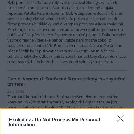
Bylo pondělí 22. dubna a celý svět oslavoval ekologický svátek -
Den Země. Koupil jsem si časopis TÝDEN a v něm mě zaujala
reportáž Patrika Kaizra nazvaná “Dobře zaplacené dobro”. Článek
obvinil ekologické sdružení z toho, že prý za peníze nadnárodní
firmy provozující skládky vedlo kampaň proti malešické spalovně.
Při čtení jsem si ale uvědomil, že autor nezveřejnil ani jména osob
ani čísla účtů, přes které měly peníze údajně plynout. Dokonce píše
vágně o “jedné vídeňské bance”, takže není možné cokoli z
údajného odhalení ověřit. Podle tvrzení pana Kaizra mělo údajně
přes několik kont putovat celkem asi 260 tisíc korun. Vše prý
odhalil analytický odbor ministerstva financí, který sbírá informace
o neobvyklých obchodech a o tzv. praní špinavých peněz.
Daniel Vondrouš: Současná Strana zelených - zbytečně
při zemi
29.5.2002
Z patnácti konkrétních opatření na zlepšení životního prostředí,
které politickým stranám zaslaly ekologické organizace, se jich
nejvíc splnit zavázala Koalice (9) a Strana zelených (7). Pro ostatní
strany byl tento test propadákem.
Ekolist.cz -
Do Not Process My Personal
Information
Ing. Jiří Trhlík: Hracholusky a motorové čluny