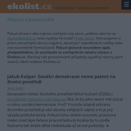
☰
/
publicistika
/
názory a komentáře
Názory a komentáře
Pokud chcete v této rubrice zveřejnit svůj názor, pošlete nám ho na
ekolist@ekolist.cz
nebo využijte formulář
Přidat názor
. Vyhrazujeme si
právo nezveřejnit názory vulgární, obsahující nepodložené urážky nebo
nesrozumitelně formulované.
Pokud výslovně neuvedete opak,
předpokládáme, že souhlasíte se zveřejněním vašeho názoru v
Ekolistu.cz.
Všechny zde prezentované příspěvky vyjadřují názory jejich
autorů, nikoli redakce Ekolistu.cz.
Jakub Kašpar: Sociální demokracie nemá patent na
životní prostředí
26.6.2002
Dosavadní ministr životního prostředí Miloš Kužvart (ČSSD) v
pondělním rozhovoru pro EkoList
říká, že by jeho resort měl zůstat
v rukou sociální demokracie. Proč? Protože údajně ochrana
životního prostředí je věcí obrany veřejných zájmů a to je prý
výsada politické levice. Pokud tomu dobře rozumím, pravicová
(nebo snad lépe řečeno pravostředová) Koalice by to podle
Kužvarta tak dobře dělat nedokázala už ze své podstaty.