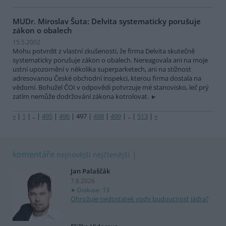
MUDr. Miroslav Šuta: Delvita systematicky porušuje
zákon o obalech
15.5.2002
Mohu potvrdit z vlastní zkušenosti, že firma Delvita skutečně
systematicky porušuje zákon o obalech. Nereagovala ani na moje
ustní upozornění v několika superparketech, ani na stížnost
adresovanou České obchodní inspekci, kterou firma dostala na
vědomí. Bohužel ČOI v odpovědi potvrzuje mé stanovisko, leč prý
zatím nemůže dodržování zákona kotrolovat.
«
|
1
|
..
|
495
|
496
|
497
|
498
|
499
|
..
|
513
|
»
komentáře
nejnovější
nejčtenější
Jan Palaščák
7.8.2026
Diskuse: 13
Ohrožuje nedostatek vody budoucnost jádra?