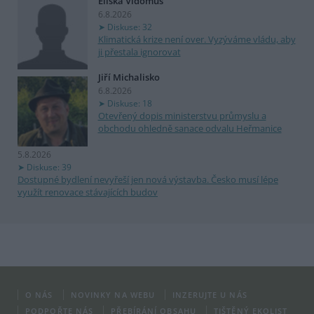
Eliška Vidomus
6.8.2026
Diskuse: 32
Klimatická krize není over. Vyzýváme vládu, aby
ji přestala ignorovat
Jiří Michalisko
6.8.2026
Diskuse: 18
Otevřený dopis ministerstvu průmyslu a
obchodu ohledně sanace odvalu Heřmanice
5.8.2026
Diskuse: 39
Dostupné bydlení nevyřeší jen nová výstavba. Česko musí lépe
využít renovace stávajících budov
O NÁS
NOVINKY NA WEBU
INZERUJTE U NÁS
PODPOŘTE NÁS
PŘEBÍRÁNÍ OBSAHU
TIŠTĚNÝ EKOLIST