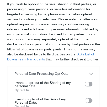
29.5.2002
If you wish to opt-out of the sale, sharing to third parties, or
Jak známo, vláda schválila 22. května vyhlášku, která stanovuje
processing of your personal or sensitive information for
vodní nádrže a toky se zákazem provozu plavidel se spalovacími
targeted advertising by us, please use the below opt-out
motory a stanoví podmínky pro tuto činnost na ostatních
section to confirm your selection. Please note that after your
povrchových vodách. Vodní nádrž Hracholusky na řece Mži na
Plzeňsku se překvapivě nedostala do klíčové přílohy č. 1 této
opt-out request is processed you may continue seeing
vyhlášky, kde je vyjmenováno 64 vodních nádrží s úplným,
interest-based ads based on personal information utilized by
celoročním zákazem plavby plavidel se spalovacími motory – tedy
us or personal information disclosed to third parties prior to
motorových člunů a vodních skútrů. Na Hracholusky se vztahuje
your opt-out. You may separately opt-out of the further
pouze Ministerstvem životního prostředí prosazený sezónní zákaz
disclosure of your personal information by third parties on the
od 15. června do 15. září, který se nevztahuje na plavidla veřejné
IAB’s list of downstream participants. This information may
lodní dopravy.
also be disclosed by us to third parties on the
IAB’s List of
Downstream Participants
that may further disclose it to other
Jakub Kašpar: Zelení - kvalitní program, nadšení
third parties.
kandidáti, mizerná organizace
28.5.2002
Personal Data Processing Opt Outs
Poloprázdná zahradní restaurace uprostřed vinohradského
"Riegráku", na pódiu se snaží lídr pražské kandidátky Strany
I want to opt-out of the Sharing of my
zelených Karel Jech upoutat posluchače na volební program strany.
personal data.
Opted In
Docela se mu to daří, ale těch třicet mladých lidí, kteří ho teď
poslouchají, sem očividně nepřišlo na mítink zelených, ale na pivo.
V Praze je hezky a Riegrovy sady jsou doslova "natřískané". Lidé za
I want to opt-out of the Sale of my
Personal Data.
plotem zahradní hospůdky ovšem o tom, že se tu něco odehrává,
Opted In