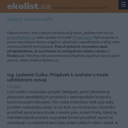
☰
/
publicistika
/
názory a komentáře
Názory a komentáře
Pokud chcete v této rubrice zveřejnit svůj názor, pošlete nám ho na
ekolist@ekolist.cz
nebo využijte formulář
Přidat názor
. Vyhrazujeme si
právo nezveřejnit názory vulgární, obsahující nepodložené urážky nebo
nesrozumitelně formulované.
Pokud výslovně neuvedete opak,
předpokládáme, že souhlasíte se zveřejněním vašeho názoru v
Ekolistu.cz.
Všechny zde prezentované příspěvky vyjadřují názory jejich
autorů, nikoli redakce Ekolistu.cz.
Ing. Ljubomír Culka: Příspěvek k úvahám o trvale
udržitelném rozvoji
5.8.2002
Loni vznikl v Holandsku projekt Deltapark, jehož základem je
pěstování zemědělských produktů v sedmipodlažní budově s
kontrolovaným klimatem. Tím může Holandsko řešit svůj velký
problém nedostatku půdy. U nás byla na ministerstvu životního
prostředí zpracována studie o lesním pásu kolem Prahy, který by
měl blahodárně působit na pražské životní prostředí. Autoři se
odvolávají i na obdobné lesní pásy kolem velkých měst v cizině.