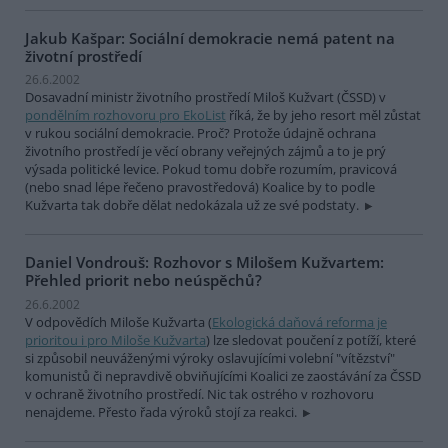
Jakub Kašpar: Sociální demokracie nemá patent na
životní prostředí
26.6.2002
Dosavadní ministr životního prostředí Miloš Kužvart (ČSSD) v
pondělním rozhovoru pro EkoList
říká, že by jeho resort měl zůstat
v rukou sociální demokracie. Proč? Protože údajně ochrana
životního prostředí je věcí obrany veřejných zájmů a to je prý
výsada politické levice. Pokud tomu dobře rozumím, pravicová
(nebo snad lépe řečeno pravostředová) Koalice by to podle
Kužvarta tak dobře dělat nedokázala už ze své podstaty.
Daniel Vondrouš: Rozhovor s Milošem Kužvartem:
Přehled priorit nebo neúspěchů?
26.6.2002
V odpovědích Miloše Kužvarta (
Ekologická daňová reforma je
prioritou i pro Miloše Kužvarta
) lze sledovat poučení z potíží, které
si způsobil neuváženými výroky oslavujícími volební "vítězství"
komunistů či nepravdivě obviňujícími Koalici ze zaostávání za ČSSD
v ochraně životního prostředí. Nic tak ostrého v rozhovoru
nenajdeme. Přesto řada výroků stojí za reakci.