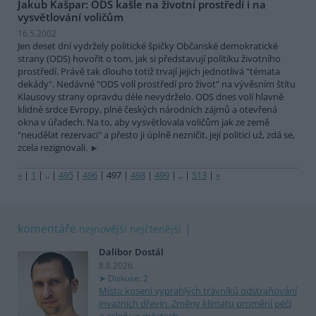
Jakub Kašpar: ODS kašle na životní prostředí i na
vysvětlování voličům
16.5.2002
Jen deset dní vydržely politické špičky Občanské demokratické
strany (ODS) hovořit o tom, jak si představují politiku životního
prostředí. Právě tak dlouho totiž trvají jejich jednotlivá "témata
dekády". Nedávné "ODS volí prostředí pro život" na vývěsním štítu
Klausovy strany opravdu déle nevydrželo. ODS dnes volí hlavně
klidné srdce Evropy, plné českých národních zájmů a otevřená
okna v úřadech. Na to, aby vysvětlovala voličům jak ze země
"neudělat rezervaci" a přesto ji úplně nezničit, její politici už, zdá se,
zcela rezignovali.
«
|
1
|
..
|
495
|
496
|
497
|
498
|
499
|
..
|
513
|
»
komentáře
nejnovější
nejčtenější
Dalibor Dostál
8.8.2026
Diskuse: 2
Místo kosení vyprahlých trávníků odstraňování
invazních dřevin. Změny klimatu promění péči