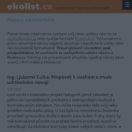
☰
/
publicistika
/
názory a komentáře
Názory a komentáře
Pokud chcete v této rubrice zveřejnit svůj názor, pošlete nám ho na
ekolist@ekolist.cz
nebo využijte formulář
Přidat názor
. Vyhrazujeme si
právo nezveřejnit názory vulgární, obsahující nepodložené urážky nebo
nesrozumitelně formulované.
Pokud výslovně neuvedete opak,
předpokládáme, že souhlasíte se zveřejněním vašeho názoru v
Ekolistu.cz.
Všechny zde prezentované příspěvky vyjadřují názory jejich
autorů, nikoli redakce Ekolistu.cz.
Ing. Ljubomír Culka: Příspěvek k úvahám o trvale
udržitelném rozvoji
5.8.2002
Loni vznikl v Holandsku projekt Deltapark, jehož základem je
pěstování zemědělských produktů v sedmipodlažní budově s
kontrolovaným klimatem. Tím může Holandsko řešit svůj velký
problém nedostatku půdy. U nás byla na ministerstvu životního
prostředí zpracována studie o lesním pásu kolem Prahy, který by
měl blahodárně působit na pražské životní prostředí. Autoři se
odvolávají i na obdobné lesní pásy kolem velkých měst v cizině.