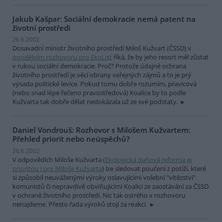
Jakub Kašpar: Sociální demokracie nemá patent na
životní prostředí
26.6.2002
Dosavadní ministr životního prostředí Miloš Kužvart (ČSSD) v
pondělním rozhovoru pro EkoList
říká, že by jeho resort měl zůstat
v rukou sociální demokracie. Proč? Protože údajně ochrana
životního prostředí je věcí obrany veřejných zájmů a to je prý
výsada politické levice. Pokud tomu dobře rozumím, pravicová
(nebo snad lépe řečeno pravostředová) Koalice by to podle
Kužvarta tak dobře dělat nedokázala už ze své podstaty.
Daniel Vondrouš: Rozhovor s Milošem Kužvartem:
Přehled priorit nebo neúspěchů?
26.6.2002
V odpovědích Miloše Kužvarta (
Ekologická daňová reforma je
prioritou i pro Miloše Kužvarta
) lze sledovat poučení z potíží, které
si způsobil neuváženými výroky oslavujícími volební "vítězství"
komunistů či nepravdivě obviňujícími Koalici ze zaostávání za ČSSD
v ochraně životního prostředí. Nic tak ostrého v rozhovoru
nenajdeme. Přesto řada výroků stojí za reakci.