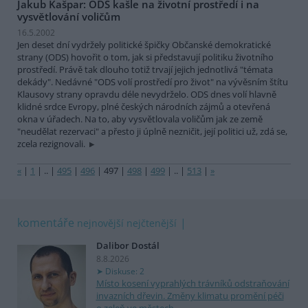
Jakub Kašpar: ODS kašle na životní prostředí i na
vysvětlování voličům
16.5.2002
Jen deset dní vydržely politické špičky Občanské demokratické
strany (ODS) hovořit o tom, jak si představují politiku životního
prostředí. Právě tak dlouho totiž trvají jejich jednotlivá "témata
dekády". Nedávné "ODS volí prostředí pro život" na vývěsním štítu
Klausovy strany opravdu déle nevydrželo. ODS dnes volí hlavně
klidné srdce Evropy, plné českých národních zájmů a otevřená
okna v úřadech. Na to, aby vysvětlovala voličům jak ze země
"neudělat rezervaci" a přesto ji úplně nezničit, její politici už, zdá se,
zcela rezignovali.
«
|
1
|
..
|
495
|
496
|
497
|
498
|
499
|
..
|
513
|
»
komentáře
nejnovější
nejčtenější
Dalibor Dostál
8.8.2026
Diskuse: 2
Místo kosení vyprahlých trávníků odstraňování
invazních dřevin. Změny klimatu promění péči