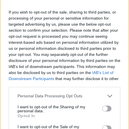
Daniel Vondrouš: Současná Strana zelených - zbytečně
If you wish to opt-out of the sale, sharing to third parties, or
při zemi
processing of your personal or sensitive information for
29.5.2002
targeted advertising by us, please use the below opt-out
Z patnácti konkrétních opatření na zlepšení životního prostředí,
section to confirm your selection. Please note that after your
které politickým stranám zaslaly ekologické organizace, se jich
opt-out request is processed you may continue seeing
nejvíc splnit zavázala Koalice (9) a Strana zelených (7). Pro ostatní
interest-based ads based on personal information utilized by
strany byl tento test propadákem.
us or personal information disclosed to third parties prior to
your opt-out. You may separately opt-out of the further
Ing. Jiří Trhlík: Hracholusky a motorové čluny
disclosure of your personal information by third parties on the
IAB’s list of downstream participants. This information may
29.5.2002
Jak známo, vláda schválila 22. května vyhlášku, která stanovuje
also be disclosed by us to third parties on the
IAB’s List of
vodní nádrže a toky se zákazem provozu plavidel se spalovacími
Downstream Participants
that may further disclose it to other
motory a stanoví podmínky pro tuto činnost na ostatních
third parties.
povrchových vodách. Vodní nádrž Hracholusky na řece Mži na
Plzeňsku se překvapivě nedostala do klíčové přílohy č. 1 této
Personal Data Processing Opt Outs
vyhlášky, kde je vyjmenováno 64 vodních nádrží s úplným,
celoročním zákazem plavby plavidel se spalovacími motory – tedy
I want to opt-out of the Sharing of my
motorových člunů a vodních skútrů. Na Hracholusky se vztahuje
personal data.
pouze Ministerstvem životního prostředí prosazený sezónní zákaz
Opted In
od 15. června do 15. září, který se nevztahuje na plavidla veřejné
lodní dopravy.
I want to opt-out of the Sale of my