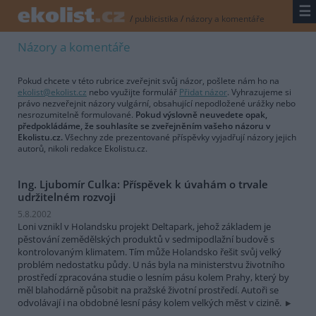
☰
/
publicistika
/
názory a komentáře
Názory a komentáře
Pokud chcete v této rubrice zveřejnit svůj názor, pošlete nám ho na
ekolist@ekolist.cz
nebo využijte formulář
Přidat názor
. Vyhrazujeme si
právo nezveřejnit názory vulgární, obsahující nepodložené urážky nebo
nesrozumitelně formulované.
Pokud výslovně neuvedete opak,
předpokládáme, že souhlasíte se zveřejněním vašeho názoru v
Ekolistu.cz.
Všechny zde prezentované příspěvky vyjadřují názory jejich
autorů, nikoli redakce Ekolistu.cz.
Ing. Ljubomír Culka: Příspěvek k úvahám o trvale
udržitelném rozvoji
5.8.2002
Loni vznikl v Holandsku projekt Deltapark, jehož základem je
pěstování zemědělských produktů v sedmipodlažní budově s
kontrolovaným klimatem. Tím může Holandsko řešit svůj velký
problém nedostatku půdy. U nás byla na ministerstvu životního
prostředí zpracována studie o lesním pásu kolem Prahy, který by
měl blahodárně působit na pražské životní prostředí. Autoři se
odvolávají i na obdobné lesní pásy kolem velkých měst v cizině.