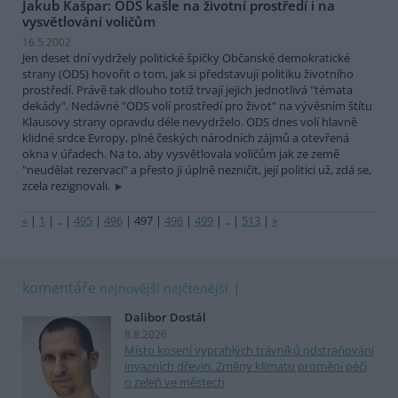
Jakub Kašpar: ODS kašle na životní prostředí i na
vysvětlování voličům
16.5.2002
Jen deset dní vydržely politické špičky Občanské demokratické
strany (ODS) hovořit o tom, jak si představují politiku životního
prostředí. Právě tak dlouho totiž trvají jejich jednotlivá "témata
dekády". Nedávné "ODS volí prostředí pro život" na vývěsním štítu
Klausovy strany opravdu déle nevydrželo. ODS dnes volí hlavně
klidné srdce Evropy, plné českých národních zájmů a otevřená
okna v úřadech. Na to, aby vysvětlovala voličům jak ze země
"neudělat rezervaci" a přesto ji úplně nezničit, její politici už, zdá se,
zcela rezignovali.
«
|
1
|
..
|
495
|
496
|
497
|
498
|
499
|
..
|
513
|
»
komentáře
nejnovější
nejčtenější
Dalibor Dostál
8.8.2026
Místo kosení vyprahlých trávníků odstraňování
invazních dřevin. Změny klimatu promění péči
o zeleň ve městech