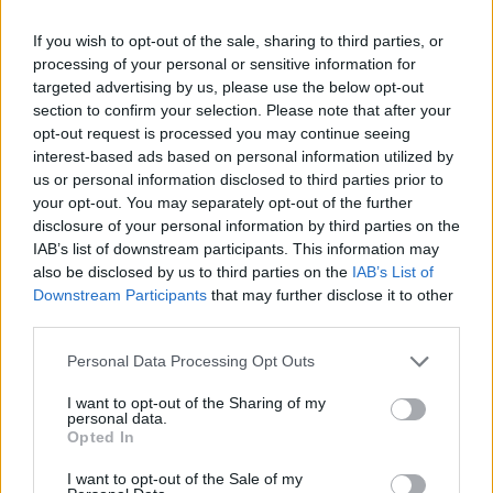
If you wish to opt-out of the sale, sharing to third parties, or
Daniel Vondrouš: Současná Strana zelených - zbytečně
při zemi
processing of your personal or sensitive information for
targeted advertising by us, please use the below opt-out
29.5.2002
Z patnácti konkrétních opatření na zlepšení životního prostředí,
section to confirm your selection. Please note that after your
které politickým stranám zaslaly ekologické organizace, se jich
opt-out request is processed you may continue seeing
nejvíc splnit zavázala Koalice (9) a Strana zelených (7). Pro ostatní
interest-based ads based on personal information utilized by
strany byl tento test propadákem.
us or personal information disclosed to third parties prior to
your opt-out. You may separately opt-out of the further
disclosure of your personal information by third parties on the
Ing. Jiří Trhlík: Hracholusky a motorové čluny
IAB’s list of downstream participants. This information may
29.5.2002
also be disclosed by us to third parties on the
IAB’s List of
Jak známo, vláda schválila 22. května vyhlášku, která stanovuje
Downstream Participants
that may further disclose it to other
vodní nádrže a toky se zákazem provozu plavidel se spalovacími
motory a stanoví podmínky pro tuto činnost na ostatních
third parties.
povrchových vodách. Vodní nádrž Hracholusky na řece Mži na
Plzeňsku se překvapivě nedostala do klíčové přílohy č. 1 této
Personal Data Processing Opt Outs
vyhlášky, kde je vyjmenováno 64 vodních nádrží s úplným,
celoročním zákazem plavby plavidel se spalovacími motory – tedy
I want to opt-out of the Sharing of my
motorových člunů a vodních skútrů. Na Hracholusky se vztahuje
personal data.
pouze Ministerstvem životního prostředí prosazený sezónní zákaz
Opted In
od 15. června do 15. září, který se nevztahuje na plavidla veřejné
lodní dopravy.
I want to opt-out of the Sale of my