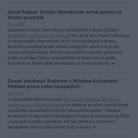
Jakub Kašpar: Sociální demokracie nemá patent na
životní prostředí
26.6.2002
Dosavadní ministr životního prostředí Miloš Kužvart (ČSSD) v
pondělním rozhovoru pro EkoList
říká, že by jeho resort měl zůstat
v rukou sociální demokracie. Proč? Protože údajně ochrana
životního prostředí je věcí obrany veřejných zájmů a to je prý
výsada politické levice. Pokud tomu dobře rozumím, pravicová
(nebo snad lépe řečeno pravostředová) Koalice by to podle
Kužvarta tak dobře dělat nedokázala už ze své podstaty.
Daniel Vondrouš: Rozhovor s Milošem Kužvartem:
Přehled priorit nebo neúspěchů?
26.6.2002
V odpovědích Miloše Kužvarta (
Ekologická daňová reforma je
prioritou i pro Miloše Kužvarta
) lze sledovat poučení z potíží, které
si způsobil neuváženými výroky oslavujícími volební "vítězství"
komunistů či nepravdivě obviňujícími Koalici ze zaostávání za ČSSD
v ochraně životního prostředí. Nic tak ostrého v rozhovoru
nenajdeme. Přesto řada výroků stojí za reakci.