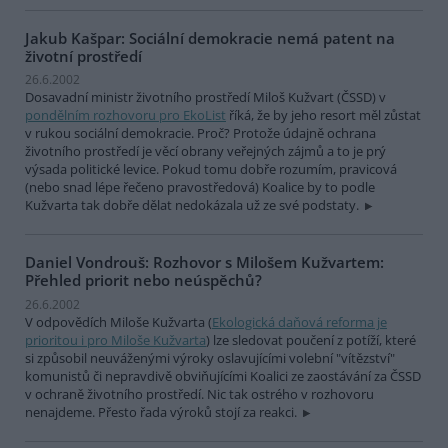
Jakub Kašpar: Sociální demokracie nemá patent na
životní prostředí
26.6.2002
Dosavadní ministr životního prostředí Miloš Kužvart (ČSSD) v
pondělním rozhovoru pro EkoList
říká, že by jeho resort měl zůstat
v rukou sociální demokracie. Proč? Protože údajně ochrana
životního prostředí je věcí obrany veřejných zájmů a to je prý
výsada politické levice. Pokud tomu dobře rozumím, pravicová
(nebo snad lépe řečeno pravostředová) Koalice by to podle
Kužvarta tak dobře dělat nedokázala už ze své podstaty.
Daniel Vondrouš: Rozhovor s Milošem Kužvartem:
Přehled priorit nebo neúspěchů?
26.6.2002
V odpovědích Miloše Kužvarta (
Ekologická daňová reforma je
prioritou i pro Miloše Kužvarta
) lze sledovat poučení z potíží, které
si způsobil neuváženými výroky oslavujícími volební "vítězství"
komunistů či nepravdivě obviňujícími Koalici ze zaostávání za ČSSD
v ochraně životního prostředí. Nic tak ostrého v rozhovoru
nenajdeme. Přesto řada výroků stojí za reakci.