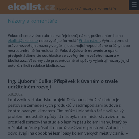
☰
/
publicistika
/
názory a komentáře
Názory a komentáře
Pokud chcete v této rubrice zveřejnit svůj názor, pošlete nám ho na
ekolist@ekolist.cz
nebo využijte formulář
Přidat názor
. Vyhrazujeme si
právo nezveřejnit názory vulgární, obsahující nepodložené urážky nebo
nesrozumitelně formulované.
Pokud výslovně neuvedete opak,
předpokládáme, že souhlasíte se zveřejněním vašeho názoru v
Ekolistu.cz.
Všechny zde prezentované příspěvky vyjadřují názory jejich
autorů, nikoli redakce Ekolistu.cz.
Ing. Ljubomír Culka: Příspěvek k úvahám o trvale
udržitelném rozvoji
5.8.2002
Loni vznikl v Holandsku projekt Deltapark, jehož základem je
pěstování zemědělských produktů v sedmipodlažní budově s
kontrolovaným klimatem. Tím může Holandsko řešit svůj velký
problém nedostatku půdy. U nás byla na ministerstvu životního
prostředí zpracována studie o lesním pásu kolem Prahy, který by
měl blahodárně působit na pražské životní prostředí. Autoři se
odvolávají i na obdobné lesní pásy kolem velkých měst v cizině.