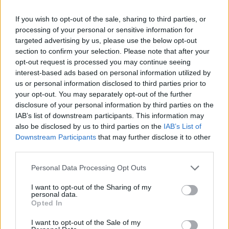
If you wish to opt-out of the sale, sharing to third parties, or
Daniel Vondrouš: Současná Strana zelených - zbytečně
při zemi
processing of your personal or sensitive information for
targeted advertising by us, please use the below opt-out
29.5.2002
Z patnácti konkrétních opatření na zlepšení životního prostředí,
section to confirm your selection. Please note that after your
které politickým stranám zaslaly ekologické organizace, se jich
opt-out request is processed you may continue seeing
nejvíc splnit zavázala Koalice (9) a Strana zelených (7). Pro ostatní
interest-based ads based on personal information utilized by
strany byl tento test propadákem.
us or personal information disclosed to third parties prior to
your opt-out. You may separately opt-out of the further
disclosure of your personal information by third parties on the
Ing. Jiří Trhlík: Hracholusky a motorové čluny
IAB’s list of downstream participants. This information may
29.5.2002
also be disclosed by us to third parties on the
IAB’s List of
Jak známo, vláda schválila 22. května vyhlášku, která stanovuje
Downstream Participants
that may further disclose it to other
vodní nádrže a toky se zákazem provozu plavidel se spalovacími
motory a stanoví podmínky pro tuto činnost na ostatních
third parties.
povrchových vodách. Vodní nádrž Hracholusky na řece Mži na
Plzeňsku se překvapivě nedostala do klíčové přílohy č. 1 této
Personal Data Processing Opt Outs
vyhlášky, kde je vyjmenováno 64 vodních nádrží s úplným,
celoročním zákazem plavby plavidel se spalovacími motory – tedy
I want to opt-out of the Sharing of my
motorových člunů a vodních skútrů. Na Hracholusky se vztahuje
personal data.
pouze Ministerstvem životního prostředí prosazený sezónní zákaz
Opted In
od 15. června do 15. září, který se nevztahuje na plavidla veřejné
lodní dopravy.
I want to opt-out of the Sale of my