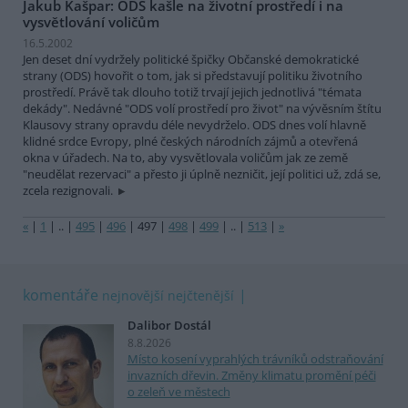
Jakub Kašpar: ODS kašle na životní prostředí i na
vysvětlování voličům
16.5.2002
Jen deset dní vydržely politické špičky Občanské demokratické
strany (ODS) hovořit o tom, jak si představují politiku životního
prostředí. Právě tak dlouho totiž trvají jejich jednotlivá "témata
dekády". Nedávné "ODS volí prostředí pro život" na vývěsním štítu
Klausovy strany opravdu déle nevydrželo. ODS dnes volí hlavně
klidné srdce Evropy, plné českých národních zájmů a otevřená
okna v úřadech. Na to, aby vysvětlovala voličům jak ze země
"neudělat rezervaci" a přesto ji úplně nezničit, její politici už, zdá se,
zcela rezignovali.
«
|
1
|
..
|
495
|
496
|
497
|
498
|
499
|
..
|
513
|
»
komentáře
nejnovější
nejčtenější
Dalibor Dostál
8.8.2026
Místo kosení vyprahlých trávníků odstraňování
invazních dřevin. Změny klimatu promění péči
o zeleň ve městech