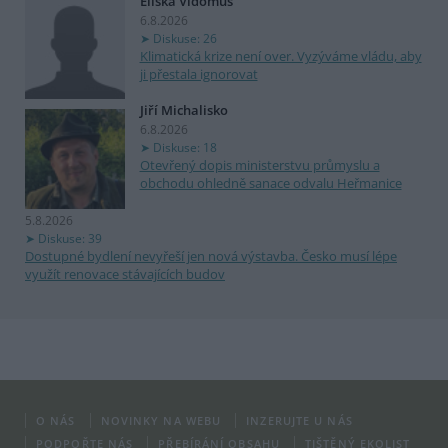
Eliška Vidomus
6.8.2026
Diskuse: 26
Klimatická krize není over. Vyzýváme vládu, aby
ji přestala ignorovat
Jiří Michalisko
6.8.2026
Diskuse: 18
Otevřený dopis ministerstvu průmyslu a
obchodu ohledně sanace odvalu Heřmanice
5.8.2026
Diskuse: 39
Dostupné bydlení nevyřeší jen nová výstavba. Česko musí lépe
využít renovace stávajících budov
O NÁS
NOVINKY NA WEBU
INZERUJTE U NÁS
PODPOŘTE NÁS
PŘEBÍRÁNÍ OBSAHU
TIŠTĚNÝ EKOLIST