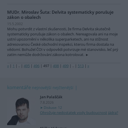
MUDr. Miroslav Šuta: Delvita systematicky porušuje
zákon o obalech
15.5.2002
Mohu potvrdit z vlastní zkušenosti, že firma Delvita skutečně
systematicky porušuje zákon o obalech. Nereagovala ani na moje
ustní upozornění v několika superparketech, ani na stížnost
adresovanou České obchodní inspekci, kterou firma dostala na
vědomí. Bohužel ČOI v odpovědi potvrzuje mé stanovisko, leč prý
zatím nemůže dodržování zákona kotrolovat.
«
|
1
|
..
|
495
|
496
|
497
|
498
|
499
|
..
|
513
|
»
komentáře
nejnovější
nejčtenější
Jan Palaščák
7.8.2026
Diskuse: 12
Ohrožuje nedostatek vody budoucnost jádra?