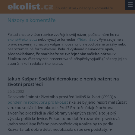
☰
/
publicistika
/
názory a komentáře
Názory a komentáře
Pokud chcete v této rubrice zveřejnit svůj názor, pošlete nám ho na
ekolist@ekolist.cz
nebo využijte formulář
Přidat názor
. Vyhrazujeme si
právo nezveřejnit názory vulgární, obsahující nepodložené urážky nebo
nesrozumitelně formulované.
Pokud výslovně neuvedete opak,
předpokládáme, že souhlasíte se zveřejněním vašeho názoru v
Ekolistu.cz.
Všechny zde prezentované příspěvky vyjadřují názory jejich
autorů, nikoli redakce Ekolistu.cz.
Jakub Kašpar: Sociální demokracie nemá patent na
životní prostředí
26.6.2002
Dosavadní ministr životního prostředí Miloš Kužvart (ČSSD) v
pondělním rozhovoru pro EkoList
říká, že by jeho resort měl zůstat
v rukou sociální demokracie. Proč? Protože údajně ochrana
životního prostředí je věcí obrany veřejných zájmů a to je prý
výsada politické levice. Pokud tomu dobře rozumím, pravicová
(nebo snad lépe řečeno pravostředová) Koalice by to podle
Kužvarta tak dobře dělat nedokázala už ze své podstaty.