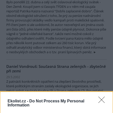
Bylo pondělí 22. dubna a celý svět oslavoval ekologický svátek -
Den Země. Koupil jsem si časopis TÝDEN a v něm mě zaujala
reportáž Patrika Kaizra nazvaná “Dobře zaplacené dobro”. Článek
obvinil ekologické sdružení z toho, že prý za peníze nadnárodní
firmy provozující skládky vedlo kampaň proti malešické spalovně.
Při čtení jsem si ale uvědomil, že autor nezveřejnil ani jména osob
ani čísla účtů, přes které měly peníze údajně plynout. Dokonce píše
vágně o “jedné vídeňské bance”, takže není možné cokoli z
údajného odhalení ověřit. Podle tvrzení pana Kaizra mělo údajně
přes několik kont putovat celkem asi 260 tisíc korun. Vše prý
odhalil analytický odbor ministerstva financí, který sbírá informace
o neobvyklých obchodech a o tzv. praní špinavých peněz.
Daniel Vondrouš: Současná Strana zelených - zbytečně
při zemi
29.5.2002
Z patnácti konkrétních opatření na zlepšení životního prostředí,
které politickým stranám zaslaly ekologické organizace, se jich
nejvíc splnit zavázala Koalice (9) a Strana zelených (7). Pro ostatní
strany byl tento test propadákem.
Ekolist.cz -
Do Not Process My Personal
Information
Ing. Jiří Trhlík: Hracholusky a motorové čluny