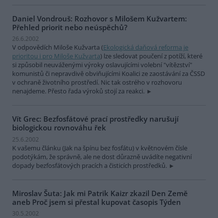
Daniel Vondrouš: Rozhovor s Milošem Kužvartem:
Přehled priorit nebo neúspěchů?
26.6.2002
V odpovědích Miloše Kužvarta (
Ekologická daňová reforma je
prioritou i pro Miloše Kužvarta
) lze sledovat poučení z potíží, které
si způsobil neuváženými výroky oslavujícími volební "vítězství"
komunistů či nepravdivě obviňujícími Koalici ze zaostávání za ČSSD
v ochraně životního prostředí. Nic tak ostrého v rozhovoru
nenajdeme. Přesto řada výroků stojí za reakci.
Vít Grec: Bezfosfátové prací prostředky narušují
biologickou rovnováhu řek
25.6.2002
K vašemu článku (Jak na špínu bez fosfátu) v květnovém čísle
podotýkám, že správně, ale ne dost důrazně uvádíte negativní
dopady bezfosfátových pracích a čisticích prostředků.
Miroslav Šuta: Jak mi Patrik Kaizr zkazil Den Země
aneb Proč jsem si přestal kupovat časopis Týden
30.5.2002