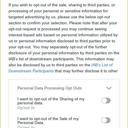
29.5.2002
If you wish to opt-out of the sale, sharing to third parties, or
Jak známo, vláda schválila 22. května vyhlášku, která stanovuje
processing of your personal or sensitive information for
vodní nádrže a toky se zákazem provozu plavidel se spalovacími
targeted advertising by us, please use the below opt-out
motory a stanoví podmínky pro tuto činnost na ostatních
section to confirm your selection. Please note that after your
povrchových vodách. Vodní nádrž Hracholusky na řece Mži na
Plzeňsku se překvapivě nedostala do klíčové přílohy č. 1 této
opt-out request is processed you may continue seeing
vyhlášky, kde je vyjmenováno 64 vodních nádrží s úplným,
interest-based ads based on personal information utilized by
celoročním zákazem plavby plavidel se spalovacími motory – tedy
us or personal information disclosed to third parties prior to
motorových člunů a vodních skútrů. Na Hracholusky se vztahuje
your opt-out. You may separately opt-out of the further
pouze Ministerstvem životního prostředí prosazený sezónní zákaz
disclosure of your personal information by third parties on the
od 15. června do 15. září, který se nevztahuje na plavidla veřejné
IAB’s list of downstream participants. This information may
lodní dopravy.
also be disclosed by us to third parties on the
IAB’s List of
Downstream Participants
that may further disclose it to other
Jakub Kašpar: Zelení - kvalitní program, nadšení
third parties.
kandidáti, mizerná organizace
28.5.2002
Personal Data Processing Opt Outs
Poloprázdná zahradní restaurace uprostřed vinohradského
"Riegráku", na pódiu se snaží lídr pražské kandidátky Strany
I want to opt-out of the Sharing of my
zelených Karel Jech upoutat posluchače na volební program strany.
personal data.
Opted In
Docela se mu to daří, ale těch třicet mladých lidí, kteří ho teď
poslouchají, sem očividně nepřišlo na mítink zelených, ale na pivo.
V Praze je hezky a Riegrovy sady jsou doslova "natřískané". Lidé za
I want to opt-out of the Sale of my
Personal Data.
plotem zahradní hospůdky ovšem o tom, že se tu něco odehrává,
Opted In