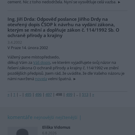
cement. Nic z toho nedodržela. Nyní se vysvětluje celá vazba.
Ing. Jiří Drda: Odpověď poslance Jiřího Drdy na
otevřený dopis ČSOP k návrhu na vydání zákona,
kterým se mění a doplňuje zákon č. 114/1992 Sb. O
ochraně přírody a krajiny
3.4.2002
V Praze 14. února 2002
Vážený pane místopředsedo,
děkuji Vám za
Váš dopis
, ve kterém vyjadřujete svůj názor na
řešení zákona O ochraně přírody a krajiny č. 114/1992 ve znění
pozdějších předpisů. Jsem rád, že uvádíte, že dle Vašeho názoru je
námi navržená
novela
velmi špatná.
«
|
1
|
..
|
495
|
496
|
497
|
498
|
499
|
..
|
513
|
»
komentáře
nejnovější
nejčtenější
Eliška Vidomus
6.8.2026