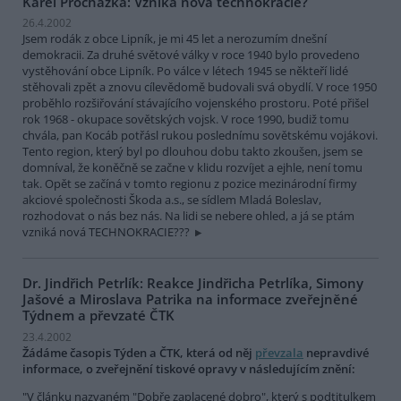
Karel Procházka: Vzniká nová technokracie?
26.4.2002
Jsem rodák z obce Lipník, je mi 45 let a nerozumím dnešní
demokracii. Za druhé světové války v roce 1940 bylo provedeno
vystěhování obce Lipník. Po válce v létech 1945 se někteří lidé
stěhovali zpět a znovu cílevědomě budovali svá obydlí. V roce 1950
proběhlo rozšiřování stávajícího vojenského prostoru. Poté přišel
rok 1968 - okupace sovětských vojsk. V roce 1990, budiž tomu
chvála, pan Kocáb potřásl rukou poslednímu sovětskému vojákovi.
Tento region, který byl po dlouhou dobu takto zkoušen, jsem se
domníval, že koněčně se začne v klidu rozvíjet a ejhle, není tomu
tak. Opět se začíná v tomto regionu z pozice mezinárodní firmy
akciové společnosti Škoda a.s., se sídlem Mladá Boleslav,
rozhodovat o nás bez nás. Na lidi se nebere ohled, a já se ptám
vzniká nová TECHNOKRACIE???
Dr. Jindřich Petrlík: Reakce Jindřicha Petrlíka, Simony
Jašové a Miroslava Patrika na informace zveřejněné
Týdnem a převzaté ČTK
23.4.2002
Žádáme časopis Týden a ČTK, která od něj
převzala
nepravdivé
informace, o zveřejnění tiskové opravy v následujícím znění:
"V článku nazvaném "Dobře zaplacené dobro", který s podtitulkem