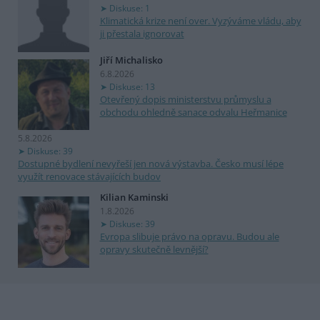
Diskuse: 1
Klimatická krize není over. Vyzýváme vládu, aby
ji přestala ignorovat
Jiří Michalisko
6.8.2026
Diskuse: 13
Otevřený dopis ministerstvu průmyslu a
obchodu ohledně sanace odvalu Heřmanice
5.8.2026
Diskuse: 39
Dostupné bydlení nevyřeší jen nová výstavba. Česko musí lépe
využít renovace stávajících budov
Kilian Kaminski
1.8.2026
Diskuse: 39
Evropa slibuje právo na opravu. Budou ale
opravy skutečně levnější?