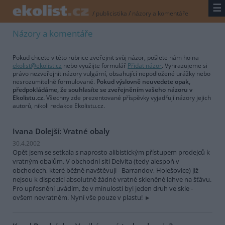
☰
/
publicistika
/
názory a komentáře
Názory a komentáře
Pokud chcete v této rubrice zveřejnit svůj názor, pošlete nám ho na
ekolist@ekolist.cz
nebo využijte formulář
Přidat názor
. Vyhrazujeme si
právo nezveřejnit názory vulgární, obsahující nepodložené urážky nebo
nesrozumitelně formulované.
Pokud výslovně neuvedete opak,
předpokládáme, že souhlasíte se zveřejněním vašeho názoru v
Ekolistu.cz.
Všechny zde prezentované příspěvky vyjadřují názory jejich
autorů, nikoli redakce Ekolistu.cz.
Ivana Dolejší: Vratné obaly
30.4.2002
Opět jsem se setkala s naprosto alibistickým přístupem prodejců k
vratným obalům. V obchodní síti Delvita (tedy alespoň v
obchodech, které běžně navštěvuji - Barrandov, Holešovice) již
nejsou k dispozici absolutně žádné vratné skleněné lahve na šťávu.
Pro upřesnění uvádím, že v minulosti byl jeden druh ve skle -
ovšem nevratném. Nyní vše pouze v plastu!