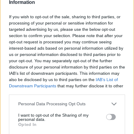
Brna do Prahy po dálnici, nejedná-li se o případ krajní nouze. Proč?
Information
Kvůli vlakům, řece, krajině a nám samým.
If you wish to opt-out of the sale, sharing to third parties, or
processing of your personal or sensitive information for
Daniel Vondrouš: Nechme se strhnout k politické
diskusi
targeted advertising by us, please use the below opt-out
section to confirm your selection. Please note that after your
16.4.2002
Chtěl bych vyzvat čtenáře této rubriky k ještě hojnější a otevřenější
opt-out request is processed you may continue seeing
diskusi o tom, PROČ někoho volit a jiného ne. Jejím základem by
interest-based ads based on personal information utilized by
ovšem měly být věcné argumenty.
us or personal information disclosed to third parties prior to
your opt-out. You may separately opt-out of the further
disclosure of your personal information by third parties on the
Jiří Korbel: Opoziční smlouva je stabilizační prvek
IAB’s list of downstream participants. This information may
15.4.2002
also be disclosed by us to third parties on the
IAB’s List of
Nezlobte se na mne vážení, ale nemohu absolutně souhlasit s
Downstream Participants
that may further disclose it to other
článkem
pana Daniela Vondrouše ze dne 11. 4. Jako závislý
third parties.
(poradce poslance Ambrozka) zde chválí jeho kvality, které jsou
nesporné, ale z jeho názoru je příliš cítit vliv Koalice (viz dále
jmenovaný spolehlivý Vl. Mlynář).
Personal Data Processing Opt Outs
I want to opt-out of the Sharing of my
personal data.
Daniel Vondrouš: Nevolte opoziční smlouvu
Opted In
11.4.2002
Předvolební ankety v tisku - od EkoListu až po Lidové noviny - se