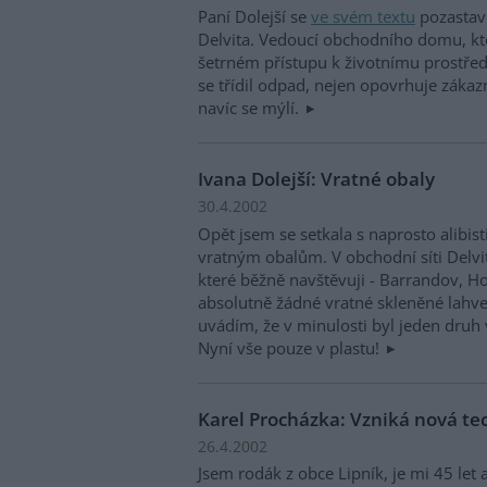
Paní Dolejší se
ve svém textu
pozastavi
Delvita. Vedoucí obchodního domu, kt
šetrném přístupu k životnímu prostřed
se třídil odpad, nejen opovrhuje zákazn
navíc se mýlí.
Ivana Dolejší: Vratné obaly
30.4.2002
Opět jsem se setkala s naprosto alibi
vratným obalům. V obchodní síti Delvi
které běžně navštěvuji - Barrandov, Hol
absolutně žádné vratné skleněné lahve
uvádím, že v minulosti byl jeden druh
Nyní vše pouze v plastu!
Karel Procházka: Vzniká nová te
26.4.2002
Jsem rodák z obce Lipník, je mi 45 le