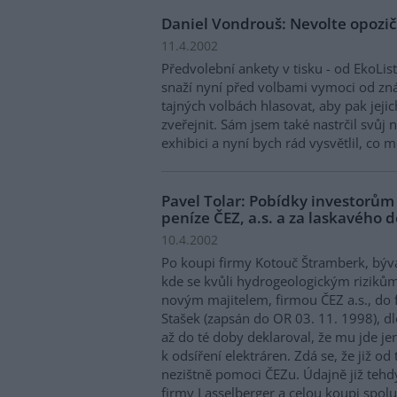
Daniel Vondrouš: Nevolte opozi
11.4.2002
Předvolební ankety v tisku - od EkoLis
snaží nyní před volbami vymoci od znám
tajných volbách hlasovat, aby pak jej
zveřejnit. Sám jsem také nastrčil svůj
exhibici a nyní bych rád vysvětlil, co
Pavel Tolar: Pobídky investorům
peníze ČEZ, a.s. a za laskavého
10.4.2002
Po koupi firmy Kotouč Štramberk, býv
kde se kvůli hydrogeologickým rizikům
novým majitelem, firmou ČEZ a.s., do f
Stašek (zapsán do OR 03. 11. 1998), d
až do té doby deklaroval, že mu jde j
k odsíření elektráren. Zdá se, že již o
nezištně pomoci ČEZu. Údajně již tehdy
firmy Lasselberger a celou koupi spolu