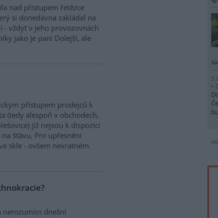
la nad přístupem řetězce
erý si donedávna zakládal na
í - vždyť v jeho provozovnách
íky jako je paní Dolejší, ale
sa
5.
Do
Če
stickým přístupem prodejců k
b
ta (tedy alespoň v obchodech,
ešovice) již nejsou k dispozici
 na šťávu. Pro upřesnění
re
 ve skle - ovšem nevratném.
chnokracie?
t a nerozumím dnešní