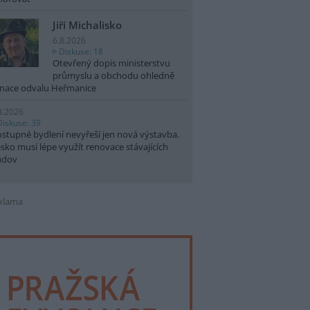
Jiří Michalisko
6.8.2026
Diskuse: 18
Otevřený dopis ministerstvu
průmyslu a obchodu ohledně
nace odvalu Heřmanice
8.2026
Diskuse: 39
stupné bydlení nevyřeší jen nová výstavba.
sko musí lépe využít renovace stávajících
udov
klama