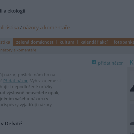
í a ekologii
licistika
/
názory a komentáře
istika
zelená domácnost
kultura
kalendář akcí
fotobank
názory a komentáře
přidat názor
vůj názor, pošlete nám ho na
ář
Přidat názor
. Vyhrazujeme si
ahující nepodložené urážky
ud výslovně neuvedete opak,
ejněním vašeho názoru v
říspěvky vyjadřují názory
v Delvitě
ig