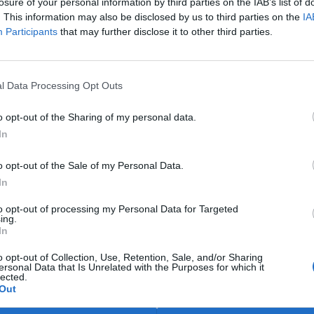
losure of your personal information by third parties on the IAB’s list of
í Země" vyšel v časopise
. This information may also be disclosed by us to third parties on the
IA
pravdivé a zavádějící
Participants
that may further disclose it to other third parties.
íru.
i Země a jím vedenou kampaň
rodní rakouský koncern ASA.
l Data Processing Opt Outs
o opt-out of the Sharing of my personal data.
oku bych věnoval
In
o opt-out of the Sale of my Personal Data.
í Děti Země, ale i jiným
In
e, ale jen zviditelňování se na
to opt-out of processing my Personal Data for Targeted
 měst.
ing.
In
na autobusem po dálnici
o opt-out of Collection, Use, Retention, Sale, and/or Sharing
ersonal Data that Is Unrelated with the Purposes for which it
lected.
Out
bulletinu
Duhové vnitro
se
d něčeho absurdního. Já bych s