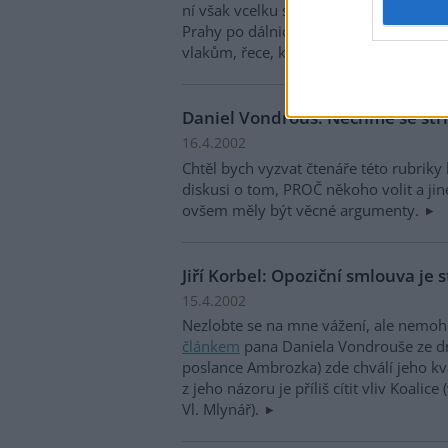
ní však vcelku souhlasil. Ano, nejezdě
Prahy po dálnici, nejedná-li se o přípa
vlakům, řece, krajině a nám samým.
Daniel Vondrouš: Nechme se strh
16.4.2002
Chtěl bych vyzvat čtenáře této rubriky k
diskusi o tom, PROČ někoho volit a ji
ovšem měly být věcné argumenty.
Jiří Korbel: Opoziční smlouva je 
15.4.2002
Nezlobte se na mne vážení, ale nemohu
článkem
pana Daniela Vondrouše ze dne
poslance Ambrozka) zde chválí jeho kva
z jeho názoru je příliš cítit vliv Koalic
Vl. Mlynář).