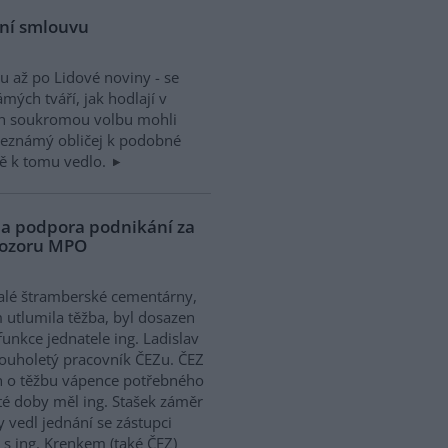
ční smlouvu
tu až po Lidové noviny - se
ých tváří, jak hodlají v
ich soukromou volbu mohli
 neznámý obličej k podobné
 mě k tomu vedlo.
 a podpora podnikání za
 dozoru MPO
alé štramberské cementárny,
 utlumila těžba, byl dosazen
unkce jednatele ing. Ladislav
louholetý pracovník ČEZu. ČEZ
en o těžbu vápence potřebného
d té doby měl ing. Stašek záměr
 vedl jednání se zástupci
 s ing. Krenkem (také ČEZ)