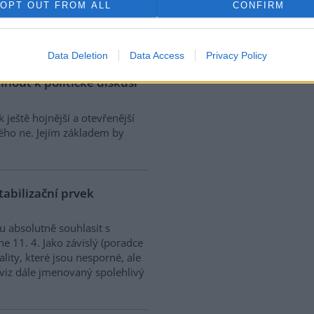
me z Prahy do Brna a z Brna do
OPT OUT FROM ALL
CONFIRM
d krajní nouze. Proč? Kvůli
Data Deletion
Data Access
Privacy Policy
nout k politické diskusi
 ještě hojnější a otevřenější
ného ne. Jejím základem by
stabilizační prvek
 absolutně souhlasit s
 11. 4. Jako závislý (poradce
lity, které jsou nesporné, ale
e (viz dále jmenovaný spolehlivý