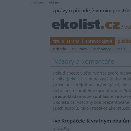
reklama
reklama
zprávy o přírodě, životním prostřed
/
pub
titulní strana
zpravodajství
public
příroda
civilizace
rozhovory
eseje
Názory a komentáře
Pokud chcete v této rubrice zveřejnit s
ekolist@ekolist.cz
nebo využijte formul
právo nezveřejnit názory vulgární, obs
nebo nesrozumitelně formulované.
Pok
předpokládáme, že souhlasíte se zveř
Ekolistu.cz.
Všechny zde prezentované p
jejich autorů, nikoli redakce Ekolistu.cz.
Ivo Kropáček: K vratným obalům 
2.5.2002