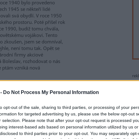
 roce 1940 bylo provedeno
ech 1945 se někteří lidé
ovali svá obydlí. V roce 1950
ského prostoru. Poté přišel rok
ce 1990, budiž tomu chvála,
sovětskému vojákovi. Tento
to zkoušen, jsem se domníval,
ejhle, není tomu tak. Opět se
árodní firmy akciové
á Boleslav, rozhodovat o nás
se ptám vzniká nová
rek
 -
Do Not Process My Personal Information
řicha Petrlíka, Simony
nformace zveřejněné
to opt-out of the sale, sharing to third parties, or processing of your per
formation for targeted advertising by us, please use the below opt-out s
r selection. Please note that after your opt-out request is processed y
od něj
převzala
nepravdivé
eing interest-based ads based on personal information utilized by us or
vy v následujícím znění:
disclosed to third parties prior to your opt-out. You may separately opt-
dobro", který s podtitulkem