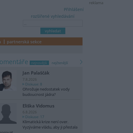
reklama
Přihlášení
rozšířené vyhledávání
a
partnerská sekce
komentáře
nejnovější
nejčtenější
Jan Palaščák
7.8.2026
Diskuse: 8
Ohrožuje nedostatek vody
budoucnost jádra?
Eliška Vidomus
6.8.2026
Diskuse: 17
Klimatická krize není over.
Vyzýváme vládu, aby ji přestala
norovat