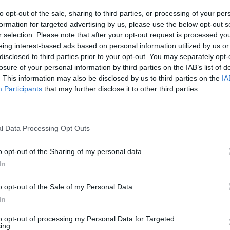
to opt-out of the sale, sharing to third parties, or processing of your per
formation for targeted advertising by us, please use the below opt-out s
r selection. Please note that after your opt-out request is processed y
ontakt na autora
eing interest-based ads based on personal information utilized by us or
disclosed to third parties prior to your opt-out. You may separately opt-
losure of your personal information by third parties on the IAB’s list of
ud to považujete za vhodné, uvést vaši profesi či oblast zájmu, pokud
. This information may also be disclosed by us to third parties on the
IA
obem souvisí s vaším názorem. Pokud toto políčko nevyplníte, bude v
ní uvedeno, že "Autor je čtenář Ekolistu.cz".
Participants
that may further disclose it to other third parties.
l Data Processing Opt Outs
rostý text
o opt-out of the Sharing of my personal data.
In
o opt-out of the Sale of my Personal Data.
In
to opt-out of processing my Personal Data for Targeted
y (včetně anotace) vkládaný jako prostý text nebo jako HTML kód
ing.