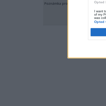
Opted 
Poznámka pro redakci
I want t
of my P
was col
Opted 
Vzkaz redaktorov