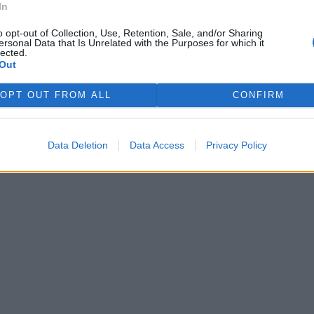
In
o opt-out of Collection, Use, Retention, Sale, and/or Sharing
ersonal Data that Is Unrelated with the Purposes for which it
lected.
Out
i - v textu názoru se neobjeví
OPT OUT FROM ALL
CONFIRM
Data Deletion
Data Access
Privacy Policy