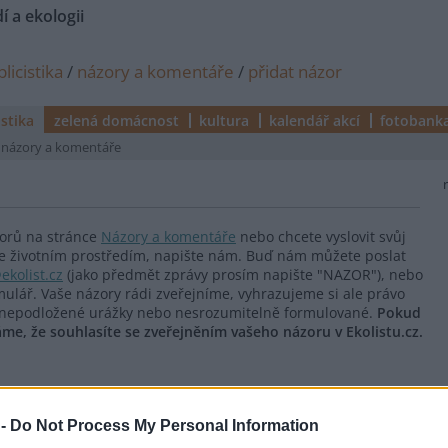
í a ekologii
licistika
/
názory a komentáře
/
přidat názor
istika
zelená domácnost
kultura
kalendář akcí
fotobank
názory a komentáře
zorů na stránce
Názory a komentáře
nebo chcete vyslovit svůj
í se životním prostředím, napište nám. Buď nám můžete poslat
ekolist.cz
(jako předmět zprávy prosím napište "NAZOR"), nebo
ulář. Vaše názory rádi zveřejníme, vyhrazujeme si ale právo
cí nepodložené urážky nebo nesrozumitelně formulované.
Pokud
e, že souhlasíte se zveřejněním vašeho názoru v Ekolistu.cz.
 -
Do Not Process My Personal Information