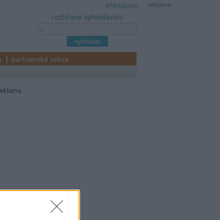
reklama
Přihlášení
rozšířené vyhledávání
a
partnerská sekce
reklama