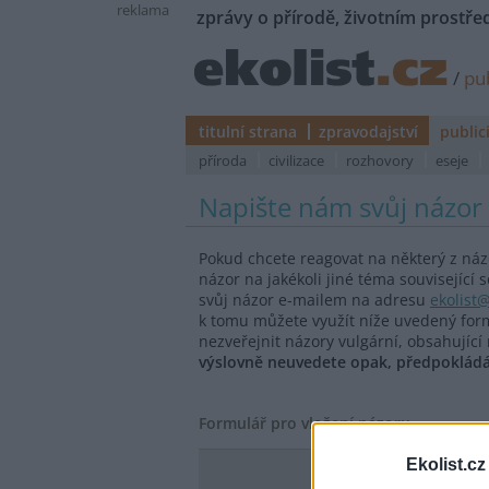
reklama
zprávy o přírodě, životním prostřed
/
pub
titulní strana
zpravodajství
public
příroda
civilizace
rozhovory
eseje
Napište nám svůj názor
Pokud chcete reagovat na některý z ná
názor na jakékoli jiné téma souvisejíc
svůj názor e-mailem na adresu
ekolist@
k tomu můžete využít níže uvedený form
nezveřejnit názory vulgární, obsahují
výslovně neuvedete opak, předpokládám
Formulář pro vložení názoru
Ekolist.cz
Autor