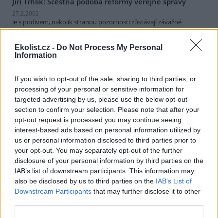
Jiří Trhlík: Scestná podoba reformy veřejné správy
27.2.2002
Je s podivem, nakolik stranou pozornosti zůstávají závažné
systémové nedostatky probíhající reformy veřejné správy.
Fatálního pochybení se před časem dopustil parlament schválením
Ekolist.cz -
Do Not Process My Personal
tzv. smíšeného modelu veřejné správy. Přitom země Evropské unie
Information
jdou právě naopak cestou důsledného oddělení státní správy od
samosprávy k zajištění odborně fundovaného a nezávislého
výkonu státní správy. Propojování samosprávy se státní správou
If you wish to opt-out of the sale, sharing to third parties, or
zvyšuje riziko střetů zájmů a nátlaku na úředníky. Stačí se například
processing of your personal or sensitive information for
podívat na činnost některých stavebních úřadů na obcích.
targeted advertising by us, please use the below opt-out
section to confirm your selection. Please note that after your
Radek Batelka: Země na prodej
opt-out request is processed you may continue seeing
interest-based ads based on personal information utilized by
24.2.2002
V Lidových novinách vyšel v sobotu 9. února nejapný
článek s
us or personal information disclosed to third parties prior to
názvem "Přírodu ochrání trh"
. Nestál by za tolik slov, kdyby jeho
your opt-out. You may separately opt-out of the further
autorem nebyl člověk, který má hájit zájmy veřejnosti v
disclosure of your personal information by third parties on the
zastupitelském sboru - předseda Poslanecké sněmovny a ODS
IAB’s list of downstream participants. This information may
Václav Klaus. Ona nejapnost tkví v autorově předpokladu, že
also be disclosed by us to third parties on the
IAB’s List of
čtenáři jsou duševně retardovaní jedinci bez paměti. Jinak si totiž
Downstream Participants
that may further disclose it to other
není možné vysvětlit, proč se Václav Klaus uchýlil k takové míře
demagogie a lži. Jelikož však zmíněný článek není k danému tématu
third parties.
výjimkou, stojí za to trochu si ho rozebrat.