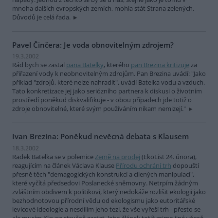
mnoha dalších evropských zemích, mohla stát Strana zelených.
Důvodů je celá řada.
Pavel Činčera: Je voda obnovitelným zdrojem?
19.3.2002
Rád bych se zastal
pana Batelky
, kterého
pan Brezina kritizuje
za
přiřazení vody k neobnovitelným zdrojům. Pan Brezina uvádí: "Jako
příklad "zdrojů, které nelze nahradit", uvádí Batelka vodu a vzduch.
Tato konkretizace jej jako seriózního partnera k diskusi o životním
prostředí poněkud diskvalifikuje - v obou případech jde totiž o
zdroje obnovitelné, které svým používáním nikam nemizejí."
Ivan Brezina: Poněkud nevěcná debata s Klausem
18.3.2002
Radek Batelka se v polemice
Země na prodej
(EkoList 24. února),
reagujícím na článek Václava Klause
Přírodu ochrání trh
dopouští
přesně těch "demagogických konstrukcí a cílených manipulací",
které vyčítá předsedovi Poslanecké sněmovny. Netrpím žádným
zvláštním obdivem k politikovi, který nedokáže rozlišit ekologii jako
bezhodnotovou přírodní vědu od ekologismu jako eutoritářské
levicové ideologie a nesdílím jeho tezi, že vše vyřeší trh - přesto se
ale musím Klause stručně zastat. Jeho článek totiž mimo jiné věcně