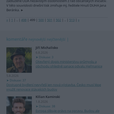
zadlužené ODA nezávislým osobnostem z řad občanských iniciativ.
V této souvislosti dnešní tisk zmiňuje mj. ředitele Hnutí DUHA Jana
Beránka.
«
|
1
|
..
|
498
|
499
|
500
|
501
|
502
|
..
|
513
|
»
komentáře
nejnovější
nejčtenější
Jiří Michalisko
6.8.2026
Diskuse: 3
Otevřený dopis ministerstvu průmyslu a
obchodu ohledně sanace odvalu Heřmanice
5.8.2026
Diskuse: 37
Dostupné bydlení nevyřeší jen nová výstavba. Česko musí lépe
využít renovace stávajících budov
Kilian Kaminski
1.8.2026
Diskuse: 38
Evropa slibuje právo na opravu. Budou ale