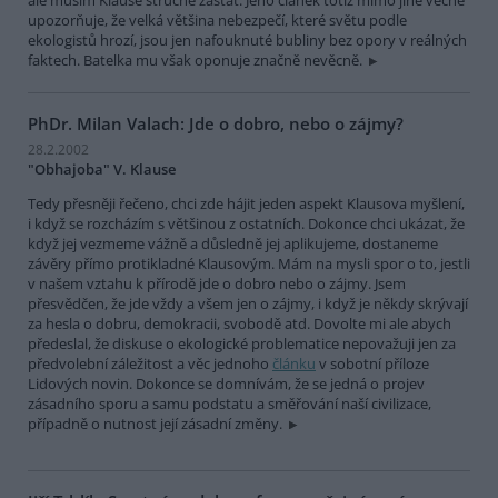
upozorňuje, že velká většina nebezpečí, které světu podle
ekologistů hrozí, jsou jen nafouknuté bubliny bez opory v reálných
faktech. Batelka mu však oponuje značně nevěcně.
PhDr. Milan Valach: Jde o dobro, nebo o zájmy?
28.2.2002
"Obhajoba" V. Klause
Tedy přesněji řečeno, chci zde hájit jeden aspekt Klausova myšlení,
i když se rozcházím s většinou z ostatních. Dokonce chci ukázat, že
když jej vezmeme vážně a důsledně jej aplikujeme, dostaneme
závěry přímo protikladné Klausovým. Mám na mysli spor o to, jestli
v našem vztahu k přírodě jde o dobro nebo o zájmy. Jsem
přesvědčen, že jde vždy a všem jen o zájmy, i když je někdy skrývají
za hesla o dobru, demokracii, svobodě atd. Dovolte mi ale abych
předeslal, že diskuse o ekologické problematice nepovažuji jen za
předvolební záležitost a věc jednoho
článku
v sobotní příloze
Lidových novin. Dokonce se domnívám, že se jedná o projev
zásadního sporu a samu podstatu a směřování naší civilizace,
případně o nutnost její zásadní změny.