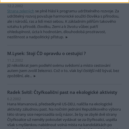
12.2.2002
Strana zelených
se plně hlásí k programu udržitelného rozvoje. Za
udržitelný rozvoj považuje harmonické soužití člověka s přírodou,
ale i národů, ras a lidí mezi sebou. K základním pilířům takového
vztahu k přírodě, člověku, Zemi a k životu vůbec patří
ohleduplnost, úcta k hodnotám, dlouhodobá prozíravost,
nezištnost a nadpolitický přístup.
M.Lysek: Stojí ČD opravdu o cestující ?
11.2.2002
Již několikrat jsem podlehl svému svědomí a místo cestování
autem jsem zvolil železnici. Což o to, vlak byl čistější něž býval, bez
zpoždění, ale...
Radek Svítil: Čtyřkoaliční past na ekologické aktivisty
6.2.2002
Hana Marvanová, předsedkyně US-DEU, nalíčila na ekologické
aktivisty záludnou past. Na nočním jednání Republikového výboru
této strany sice neprosadila svůj názor, že by se zbylé dvě strany
Čtyřkoalice už neměly pokoušet vydávat se za čtyřkoalici, uspěla
však s myšlenkou nabídnout volná místa na kandidátkách po