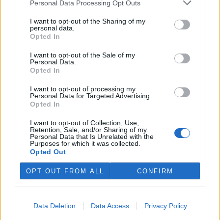
Personal Data Processing Opt Outs
Václav Klaus: O ekologii, ekologismu a životním
I want to opt-out of the Sharing of my
prostředí
personal data.
Opted In
23.2.2002
Diskuse: 1
I want to opt-out of the Sale of my
Nacházíme se v éře ekologismu, v éře zneužívání životního
Personal Data.
prostředí - jako věčného lidského problému - k politickému
Opted In
souboji, v éře mimořádného zkreslování stavu věcí, nálepkování a
nefér argumentování. Nechci se s tím smiřovat, jde o příliš mnoho.
I want to opt-out of processing my
Pojmy jako „ekologická zátěž“, „ekologická krize“ či „ekologická
Personal Data for Targeted Advertising.
katastrofa“ v našem slovníku častým užíváním zdomácněly natolik,
Opted In
že se jen málokdy a málokdo vážně zamýšlí nad jejich skutečným
obsahem. Vžitým klišé se stalo tvrdit (a snad si i myslet) např. to, že
I want to opt-out of Collection, Use,
trh a ekonomický růst plodí ekologickou zátěž (krizi, katastrofu),
Retention, Sale, and/or Sharing of my
Personal Data that Is Unrelated with the
zatímco státní moc, legislativa a regulace - „proti trhu a jemu
Purposes for which it was collected.
navzdory“ - lidstvu přírodu a ekologickou rovnováhu zachraňují.
Opted Out
Tyto teze si jako své další krédo (jako doplněk k tradičnímu
požadavku sociální rovnosti a spravedlnosti) přisvojili levicoví
OPT OUT FROM ALL
CONFIRM
ideologové, aby s nimi bojovali proti lidské svobodě, proti
svobodnému trhu, proti ekonomickému růstu a konec konců proti
jakékoli cestě vpřed.
Data Deletion
Data Access
Privacy Policy
Oldřich Lukáš: Ekologie očima Strany zelených