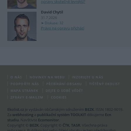
opravy skutečně levnější?
David Chytil
31.7.2026
Diskuse: 32
Právo na opravu přichází
O NÁS
NOVINKY NA WEBU
INZERUJTE U NÁS
PODPOŘTE NÁS
PŘEBÍRÁNÍ OBSAHU
TIŠTĚNÝ EKOLIST
MAPA STRÁNEK
DEJTE O SOBĚ VĚDĚT
ZPRÁVY E-MAILEM
COOKIES
Ekolist.cz
je vydáván občanským sdružením
BEZK
. ISSN 1802-9019.
Za
webhosting
a
publikační systém TOOLKIT
děkujeme
Ecn
studiu
. Navštivte
Ecomonitor
.
Copyright ©
BEZK
. Copyright ©
ČTK
,
TASR
. Všechna práva
vyhrazena. Publikování nebo šíření obsahu je bez předchozího