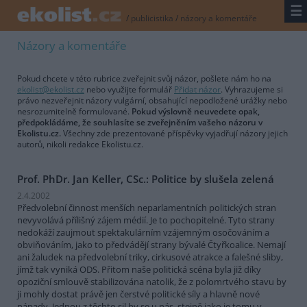
☰
/
publicistika
/
názory a komentáře
Názory a komentáře
Pokud chcete v této rubrice zveřejnit svůj názor, pošlete nám ho na
ekolist@ekolist.cz
nebo využijte formulář
Přidat názor
. Vyhrazujeme si
právo nezveřejnit názory vulgární, obsahující nepodložené urážky nebo
nesrozumitelně formulované.
Pokud výslovně neuvedete opak,
předpokládáme, že souhlasíte se zveřejněním vašeho názoru v
Ekolistu.cz.
Všechny zde prezentované příspěvky vyjadřují názory jejich
autorů, nikoli redakce Ekolistu.cz.
Prof. PhDr. Jan Keller, CSc.: Politice by slušela zelená
2.4.2002
Předvolební činnost menších neparlamentních politických stran
nevyvolává přílišný zájem médií. Je to pochopitelné. Tyto strany
nedokáží zaujmout spektakulárním vzájemným osočováním a
obviňováním, jako to předvádějí strany bývalé Čtyřkoalice. Nemají
ani žaludek na předvolební triky, cirkusové atrakce a falešné sliby,
jímž tak vyniká ODS. Přitom naše politická scéna byla již díky
opoziční smlouvě stabilizována natolik, že z polomrtvého stavu by
ji mohly dostat právě jen čerstvé politické síly a hlavně nové
nápady. Jednou z těchto sil by se u nás, stejně jako je tomu v