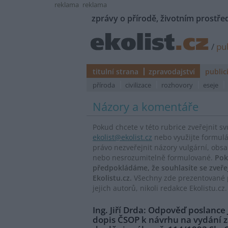
reklama
reklama
zprávy o přírodě, životním prostřed
/
pub
titulní strana
zpravodajství
public
příroda
civilizace
rozhovory
eseje
Názory a komentáře
Pokud chcete v této rubrice zveřejnit s
ekolist@ekolist.cz
nebo využijte formul
právo nezveřejnit názory vulgární, obs
nebo nesrozumitelně formulované.
Pok
předpokládáme, že souhlasíte se zveř
Ekolistu.cz.
Všechny zde prezentované p
jejich autorů, nikoli redakce Ekolistu.cz.
Ing. Jiří Drda: Odpověď poslance
dopis ČSOP k návrhu na vydání 