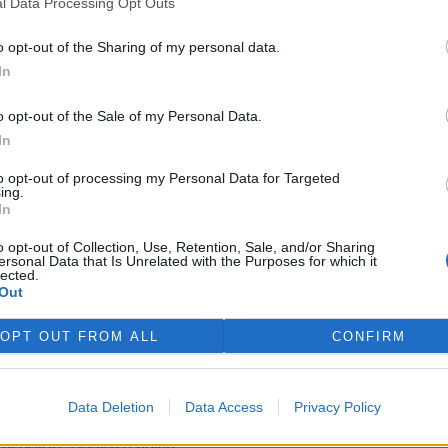
zlišit ekologii jako
l Data Processing Opt Outs
gismu jako eutoritářské
 že vše vyřeší trh - přesto se
o opt-out of the Sharing of my personal data.
článek totiž mimo jiné věcně
In
, které světu podle ekologistů
 opory v reálných faktech.
o opt-out of the Sale of my Personal Data.
cně.
In
to opt-out of processing my Personal Data for Targeted
 nebo o zájmy?
ing.
In
o opt-out of Collection, Use, Retention, Sale, and/or Sharing
ersonal Data that Is Unrelated with the Purposes for which it
den aspekt Klausova myšlení, i
lected.
Out
ch. Dokonce chci ukázat, že
j aplikujeme, dostaneme
OPT OUT FROM ALL
CONFIRM
ám na mysli spor o to, jestli v
ebo o zájmy. Jsem přesvědčen,
je někdy skrývají za hesla o
te mi ale abych předeslal, že
Data Deletion
Data Access
Privacy Policy
ovažuji jen za předvolební
ní příloze Lidových novin.