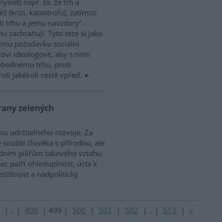
myslet) např. to, že trh a
 (krizi, katastrofu), zatímco
oti trhu a jemu navzdory“ -
u zachraňují. Tyto teze si jako
nímu požadavku sociální
icoví ideologové, aby s nimi
vobodnému trhu, proti
ti jakékoli cestě vpřed.
trany zelených
mu udržitelného rozvoje. Za
soužití člověka s přírodou, ale
ladním pilířům takového vztahu
ec patří ohleduplnost, úcta k
ištnost a nadpolitický
|
..
|
498
|
499
|
500
|
501
|
502
|
..
|
513
|
»