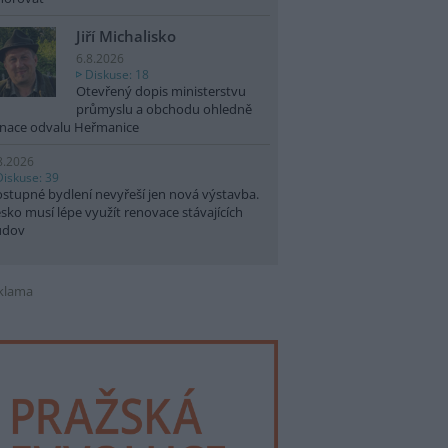
Jiří Michalisko
6.8.2026
Diskuse: 18
Otevřený dopis ministerstvu
průmyslu a obchodu ohledně
nace odvalu Heřmanice
8.2026
Diskuse: 39
stupné bydlení nevyřeší jen nová výstavba.
sko musí lépe využít renovace stávajících
udov
klama