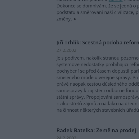
Dokonce se domnívám, že se jedná o 
podstatu a směřování naší civilizace, p
změny.
Jiří Trhlík: Scestná podoba refo
27.2.2002
Je s podivem, nakolik stranou pozornos
systémové nedostatky probíhající refo
pochybení se před časem dopustil par
smíšeného modelu veřejné správy. Př
právě naopak cestou důsledného odděl
samosprávy k zajištění odborně fund
státní správy. Propojování samosprávy
riziko střetů zájmů a nátlaku na úřední
na činnost některých stavebních úřadů
Radek Batelka: Země na prodej
24.2.2002