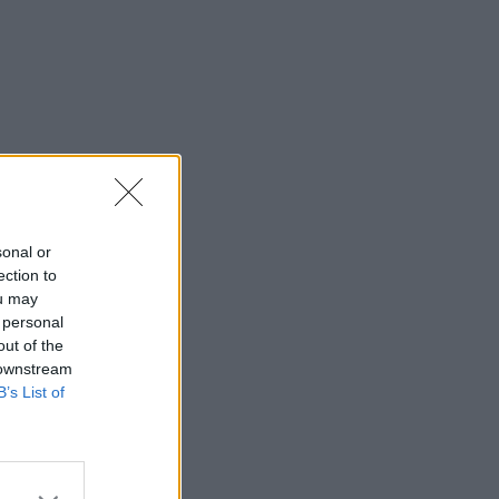
sonal or
ection to
ou may
 personal
out of the
 downstream
B’s List of