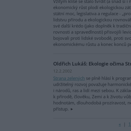
Vžitým klišé se stalo tvrdit (a snad si i 
ekonomický růst plodí ekologickou zátěž
státní moc, legislativa a regulace - „pr
lidstvu přírodu a ekologickou rovnováh
své další krédo (jako doplněk k tradič
rovnosti a spravedlnosti) přisvojili lev
bojovali proti lidské svobodě, proti s
ekonomickému růstu a konec konců pro
Oldřich Lukáš: Ekologie očima S
12.2.2002
Strana zelených
se plně hlásí k progra
udržitelný rozvoj považuje harmonické 
i národů, ras a lidí mezi sebou. K zák
k přírodě, člověku, Zemi a k životu vůb
hodnotám, dlouhodobá prozíravost, nez
přístup.
«
|
1