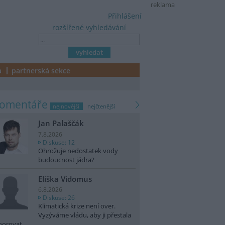
reklama
Přihlášení
rozšířené vyhledávání
a
partnerská sekce
komentáře
nejnovější
nejčtenější
Jan Palaščák
7.8.2026
Diskuse: 12
Ohrožuje nedostatek vody
budoucnost jádra?
Eliška Vidomus
6.8.2026
Diskuse: 26
Klimatická krize není over.
Vyzýváme vládu, aby ji přestala
norovat