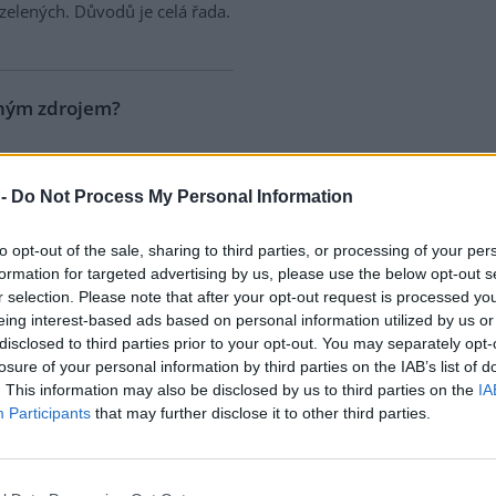
zelených. Důvodů je celá řada.
lným zdrojem?
ého
pan Brezina kritizuje
za
ům. Pan Brezina uvádí: "Jako
 -
Do Not Process My Personal Information
 uvádí Batelka vodu a vzduch.
artnera k diskusi o životním
to opt-out of the sale, sharing to third parties, or processing of your per
ou případech jde totiž o zdroje
formation for targeted advertising by us, please use the below opt-out s
ikam nemizejí."
r selection. Please note that after your opt-out request is processed y
eing interest-based ads based on personal information utilized by us or
disclosed to third parties prior to your opt-out. You may separately opt-
debata s Klausem
losure of your personal information by third parties on the IAB’s list of
. This information may also be disclosed by us to third parties on the
IA
prodej
(EkoList 24. února),
Participants
that may further disclose it to other third parties.
írodu ochrání trh
dopouští
 a cílených manipulací", které
ny. Netrpím žádným zvláštním