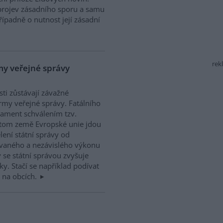
projev zásadního sporu a samu
řípadně o nutnost její zásadní
rek
rmy veřejné správy
ti zůstávají závažné
rmy veřejné správy. Fatálního
lament schválením tzv.
itom země Evropské unie jdou
ení státní správy od
ovaného a nezávislého výkonu
 se státní správou zvyšuje
ky. Stačí se například podívat
 na obcích.