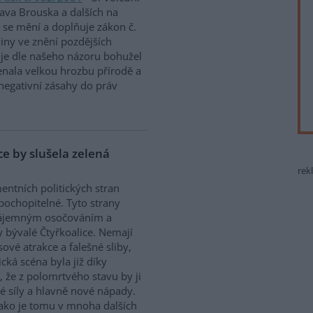
ava Brouska a dalších na
 se mění a doplňuje zákon č.
iny ve znění pozdějších
 je dle našeho názoru bohužel
enala velkou hrozbu přírodě a
 negativní zásahy do práv
ice by slušela zelená
rek
ntních politických stran
 pochopitelné. Tyto strany
zájemným osočováním a
y bývalé Čtyřkoalice. Nemají
sové atrakce a falešné sliby,
cká scéna byla již díky
, že z polomrtvého stavu by ji
ké síly a hlavně nové nápady.
 jako je tomu v mnoha dalších