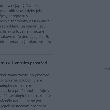
. února nejapný
článek s
by za tolik slov, kdyby jeho
ájmy veřejnosti v
lanecké sněmovny a ODS Václav
ředpokladu, že čtenáři jsou
. Jinak si totiž není možné
 k takové míře demagogie a lži.
nému tématu výjimkou, stojí za
ismu a životním prostředí
rek
zneužívání životního prostředí
olitickému souboji, v éře
nálepkování a nefér
at, jde o příliš mnoho. Pojmy
ze“ či „ekologická katastrofa“ v
cněly natolik, že se jen
 jejich skutečným obsahem.