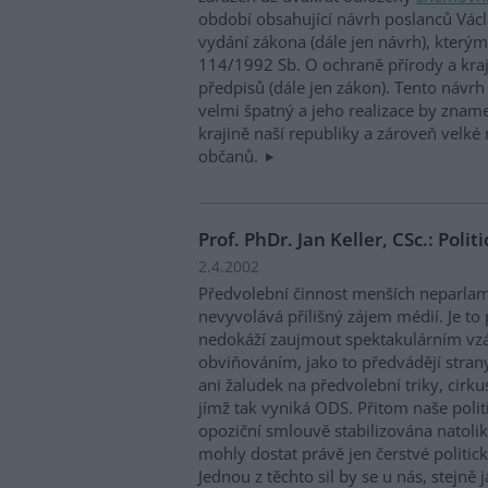
období obsahující návrh poslanců Václ
vydání zákona (dále jen návrh), kterým
114/1992 Sb. O ochraně přírody a kraj
předpisů (dále jen zákon). Tento návrh
velmi špatný a jeho realizace by znam
krajině naší republiky a zároveň velké
občanů.
Prof. PhDr. Jan Keller, CSc.: Polit
2.4.2002
Předvolební činnost menších neparlame
nevyvolává přílišný zájem médií. Je to
nedokáží zaujmout spektakulárním v
obviňováním, jako to předvádějí stran
ani žaludek na předvolební triky, cirku
jímž tak vyniká ODS. Přitom naše politi
opoziční smlouvě stabilizována natolik
mohly dostat právě jen čerstvé politic
Jednou z těchto sil by se u nás, stejně