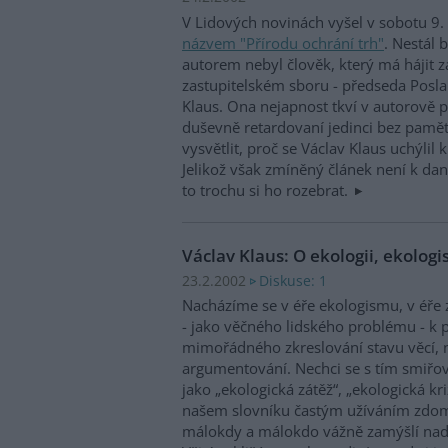
V Lidových novinách vyšel v sobotu 9
názvem "Přírodu ochrání trh"
. Nestál 
autorem nebyl člověk, který má hájit z
zastupitelském sboru - předseda Pos
Klaus. Ona nejapnost tkví v autorově p
duševně retardovaní jedinci bez paměti
vysvětlit, proč se Václav Klaus uchýlil
Jelikož však zmíněný článek není k da
to trochu si ho rozebrat.
Václav Klaus: O ekologii, ekolog
Diskuse: 1
23.2.2002
Nacházíme se v éře ekologismu, v éře 
- jako věčného lidského problému - k p
mimořádného zkreslování stavu věcí, 
argumentování. Nechci se s tím smiřov
jako „ekologická zátěž“, „ekologická kri
našem slovníku častým užíváním zdomá
málokdy a málokdo vážně zamýšlí nad