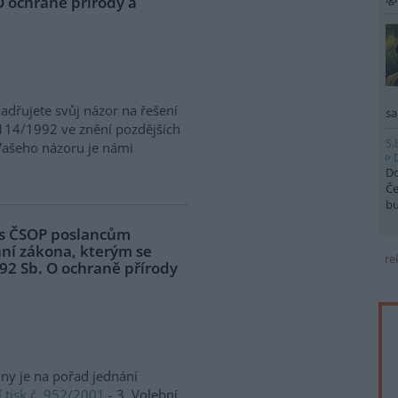
O ochraně přírody a
jadřujete svůj názor na řešení
sa
 114/1992 ve znění pozdějších
5.
 Vašeho názoru je námi
Do
Če
b
pis ČSOP poslancům
ní zákona, kterým se
re
92 Sb. O ochraně přírody
y je na pořad jednání
 tisk č. 952/2001
- 3. Volební