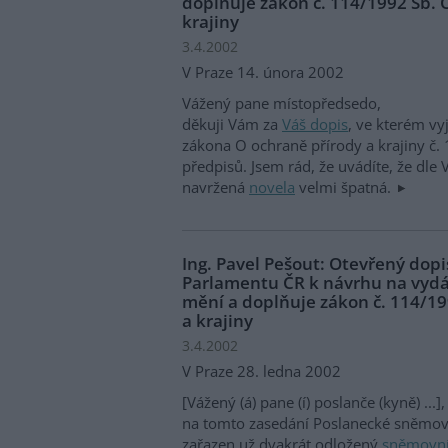
doplňuje zákon č. 114/1992 Sb. 
krajiny
3.4.2002
V Praze 14. února 2002
Vážený pane místopředsedo,
děkuji Vám za
Váš dopis
, ve kterém vy
zákona O ochraně přírody a krajiny č.
předpisů. Jsem rád, že uvádíte, že dle
navržená
novela
velmi špatná.
Ing. Pavel Pešout: Otevřený do
Parlamentu ČR k návrhu na vydá
mění a doplňuje zákon č. 114/19
a krajiny
3.4.2002
V Praze 28. ledna 2002
[Vážený (á) pane (í) poslanče (kyně) ...],
na tomto zasedání Poslanecké sněmovn
zařazen už dvakrát odložený
sněmovní