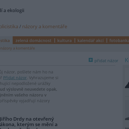
í a ekologii
licistika
/
názory a komentáře
istika
zelená domácnost
kultura
kalendář akcí
fotobank
názory a komentáře
přidat názor
vůj názor, pošlete nám ho na
ář
Přidat názor
. Vyhrazujeme si
ahující nepodložené urážky
ud výslovně neuvedete opak,
ejněním vašeho názoru v
říspěvky vyjadřují názory
 Jiřího Drdy na otevřený
zákona, kterým se mění a
ig