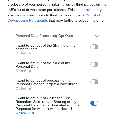
příklad "zdrojů, které nelze nahradit", uvádí Batelka vodu a vzduch.
disclosure of your personal information by third parties on the
Tato konkretizace jej jako seriózního partnera k diskusi o životním
IAB’s list of downstream participants. This information may
prostředí poněkud diskvalifikuje - v obou případech jde totiž o
also be disclosed by us to third parties on the
IAB’s List of
zdroje obnovitelné, které svým používáním nikam nemizejí."
Downstream Participants
that may further disclose it to other
third parties.
Ivan Brezina: Poněkud nevěcná debata s Klausem
Personal Data Processing Opt Outs
18.3.2002
Radek Batelka se v polemice
Země na prodej
(EkoList 24. února),
I want to opt-out of the Sharing of my
reagujícím na článek Václava Klause
Přírodu ochrání trh
dopouští
personal data.
přesně těch "demagogických konstrukcí a cílených manipulací",
Opted In
které vyčítá předsedovi Poslanecké sněmovny. Netrpím žádným
zvláštním obdivem k politikovi, který nedokáže rozlišit ekologii jako
I want to opt-out of the Sale of my
bezhodnotovou přírodní vědu od ekologismu jako eutoritářské
Personal Data.
levicové ideologie a nesdílím jeho tezi, že vše vyřeší trh - přesto se
Opted In
ale musím Klause stručně zastat. Jeho článek totiž mimo jiné věcně
upozorňuje, že velká většina nebezpečí, které světu podle
I want to opt-out of processing my
ekologistů hrozí, jsou jen nafouknuté bubliny bez opory v reálných
Personal Data for Targeted Advertising.
faktech. Batelka mu však oponuje značně nevěcně.
Opted In
I want to opt-out of Collection, Use,
PhDr. Milan Valach: Jde o dobro, nebo o zájmy?
Retention, Sale, and/or Sharing of my
Personal Data that Is Unrelated with the
28.2.2002
Purposes for which it was collected.
"Obhajoba" V. Klause
Opted Out