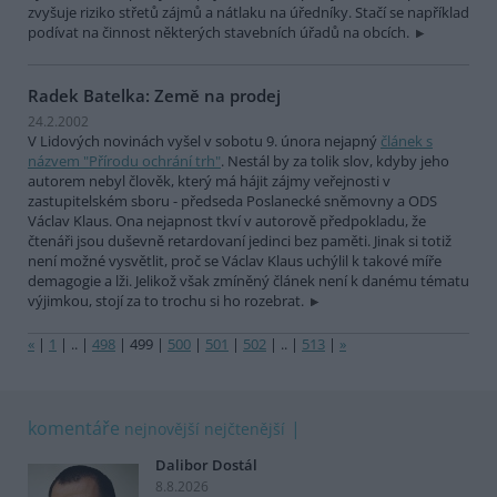
zvyšuje riziko střetů zájmů a nátlaku na úředníky. Stačí se například
podívat na činnost některých stavebních úřadů na obcích.
Radek Batelka: Země na prodej
24.2.2002
V Lidových novinách vyšel v sobotu 9. února nejapný
článek s
názvem "Přírodu ochrání trh"
. Nestál by za tolik slov, kdyby jeho
autorem nebyl člověk, který má hájit zájmy veřejnosti v
zastupitelském sboru - předseda Poslanecké sněmovny a ODS
Václav Klaus. Ona nejapnost tkví v autorově předpokladu, že
čtenáři jsou duševně retardovaní jedinci bez paměti. Jinak si totiž
není možné vysvětlit, proč se Václav Klaus uchýlil k takové míře
demagogie a lži. Jelikož však zmíněný článek není k danému tématu
výjimkou, stojí za to trochu si ho rozebrat.
«
|
1
|
..
|
498
|
499
|
500
|
501
|
502
|
..
|
513
|
»
komentáře
nejnovější
nejčtenější
Dalibor Dostál
8.8.2026