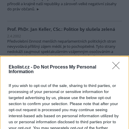
přírodě a krajině naší republiky a zároveň velké negativní zásahy
do práv občanů.
Prof. PhDr. Jan Keller, CSc.: Politice by slušela zelená
2.4.2002
Předvolební činnost menších neparlamentních politických stran
nevyvolává přílišný zájem médií. Je to pochopitelné. Tyto strany
nedokáží zaujmout spektakulárním vzájemným osočováním a
obviňováním, jako to předvádějí strany bývalé Čtyřkoalice. Nemají
ani žaludek na předvolební triky, cirkusové atrakce a falešné sliby,
Ekolist.cz -
Do Not Process My Personal
jímž tak vyniká ODS. Přitom naše politická scéna byla již díky
Information
opoziční smlouvě stabilizována natolik, že z polomrtvého stavu by
ji mohly dostat právě jen čerstvé politické síly a hlavně nové
nápady. Jednou z těchto sil by se u nás, stejně jako je tomu v
If you wish to opt-out of the sale, sharing to third parties, or
mnoha dalších evropských zemích, mohla stát Strana zelených.
processing of your personal or sensitive information for
Důvodů je celá řada.
targeted advertising by us, please use the below opt-out
section to confirm your selection. Please note that after your
Pavel Činčera: Je voda obnovitelným zdrojem?
opt-out request is processed you may continue seeing
interest-based ads based on personal information utilized by
19.3.2002
Rád bych se zastal
pana Batelky
, kterého
pan Brezina kritizuje
za
us or personal information disclosed to third parties prior to
přiřazení vody k neobnovitelným zdrojům. Pan Brezina uvádí: "Jako
your opt-out. You may separately opt-out of the further