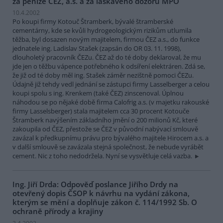
za peníze ČEZ, a.s. a za laskavého dozoru MPO
10.4.2002
Po koupi firmy Kotouč Štramberk, bývalé štramberské
cementárny, kde se kvůli hydrogeologickým rizikům utlumila
těžba, byl dosazen novým majitelem, firmou ČEZ a.s., do funkce
jednatele ing. Ladislav Stašek (zapsán do OR 03. 11. 1998),
dlouholetý pracovník ČEZu. ČEZ až do té doby deklaroval, že mu
jde jen o těžbu vápence potřebného k odsíření elektráren. Zdá se,
že již od té doby měl ing. Stašek záměr nezištně pomoci ČEZu.
Údajně již tehdy vedl jednání se zástupci firmy Lasselberger a celou
koupi spolu s ing. Krenkem (také ČEZ) zinscenoval. Úplnou
náhodou se po nějaké době firma Calofrig a.s. (v majetku rakouské
firmy Lasselsberger) stala majitelem cca 30 procent Kotouče
Štramberk navýšením základního jmění o 200 milionů Kč, které
zakoupila od ČEZ, přestože se ČEZ v původní nabývací smlouvě
zavázal k předkupnímu právu pro bývalého majitele Hirocem a.s. a
v další smlouvě se zavázala stejná společnost, že nebude vyrábět
cement. Nic z toho nedodržela. Nyní se vysvětluje celá vazba.
Ing. Jiří Drda: Odpověď poslance Jiřího Drdy na
otevřený dopis ČSOP k návrhu na vydání zákona,
kterým se mění a doplňuje zákon č. 114/1992 Sb. O
ochraně přírody a krajiny