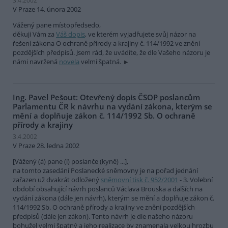
3.4.2002
V Praze 14. února 2002
Vážený pane místopředsedo,
děkuji Vám za
Váš dopis
, ve kterém vyjadřujete svůj názor na
řešení zákona O ochraně přírody a krajiny č. 114/1992 ve znění
pozdějších předpisů. Jsem rád, že uvádíte, že dle Vašeho názoru je
námi navržená
novela
velmi špatná.
Ing. Pavel Pešout: Otevřený dopis ČSOP poslancům
Parlamentu ČR k návrhu na vydání zákona, kterým se
mění a doplňuje zákon č. 114/1992 Sb. O ochraně
přírody a krajiny
3.4.2002
V Praze 28. ledna 2002
[Vážený (á) pane (í) poslanče (kyně) ...],
na tomto zasedání Poslanecké sněmovny je na pořad jednání
zařazen už dvakrát odložený
sněmovní tisk č. 952/2001
- 3. Volební
období obsahující návrh poslanců Václava Brouska a dalších na
vydání zákona (dále jen návrh), kterým se mění a doplňuje zákon č.
114/1992 Sb. O ochraně přírody a krajiny ve znění pozdějších
předpisů (dále jen zákon). Tento návrh je dle našeho názoru
bohužel velmi špatný a jeho realizace by znamenala velkou hrozbu