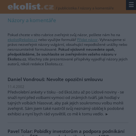
☰
/
publicistika
/
názory a komentáře
Názory a komentáře
Pokud chcete v této rubrice zveřejnit svůj názor, pošlete nám ho na
ekolist@ekolist.cz
nebo využijte formulář
Přidat názor
. Vyhrazujeme si
právo nezveřejnit názory vulgární, obsahující nepodložené urážky nebo
nesrozumitelně formulované.
Pokud výslovně neuvedete opak,
předpokládáme, že souhlasíte se zveřejněním vašeho názoru v
Ekolistu.cz.
Všechny zde prezentované příspěvky vyjadřují názory jejich
autorů, nikoli redakce Ekolistu.cz.
Daniel Vondrouš: Nevolte opoziční smlouvu
11.4.2002
Předvolební ankety v tisku - od EkoListu až po Lidové noviny - se
snaží nyní před volbami vymoci od známých tváří, jak hodlají v
tajných volbách hlasovat, aby pak jejich soukromou volbu mohli
zveřejnit. Sám jsem také nastrčil svůj neznámý obličej k podobné
exhibici a nyní bych rád vysvětlil, co mě k tomu vedlo.
Pavel Tolar: Pobídky investorům a podpora podnikání