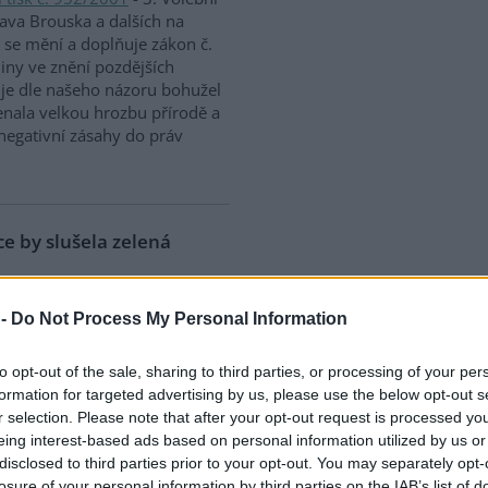
ava Brouska a dalších na
 se mění a doplňuje zákon č.
iny ve znění pozdějších
 je dle našeho názoru bohužel
enala velkou hrozbu přírodě a
 negativní zásahy do práv
ice by slušela zelená
ntních politických stran
 pochopitelné. Tyto strany
 -
Do Not Process My Personal Information
zájemným osočováním a
y bývalé Čtyřkoalice. Nemají
to opt-out of the sale, sharing to third parties, or processing of your per
sové atrakce a falešné sliby,
formation for targeted advertising by us, please use the below opt-out s
cká scéna byla již díky
r selection. Please note that after your opt-out request is processed y
, že z polomrtvého stavu by ji
eing interest-based ads based on personal information utilized by us or
ké síly a hlavně nové nápady.
disclosed to third parties prior to your opt-out. You may separately opt-
 jako je tomu v mnoha dalších
losure of your personal information by third parties on the IAB’s list of