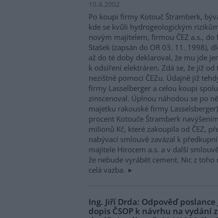
10.4.2002
Po koupi firmy Kotouč Štramberk, býv
kde se kvůli hydrogeologickým rizikům
novým majitelem, firmou ČEZ a.s., do f
Stašek (zapsán do OR 03. 11. 1998), d
až do té doby deklaroval, že mu jde j
k odsíření elektráren. Zdá se, že již o
nezištně pomoci ČEZu. Údajně již tehdy
firmy Lasselberger a celou koupi spolu
zinscenoval. Úplnou náhodou se po něja
majetku rakouské firmy Lasselsberger)
procent Kotouče Štramberk navýšením
milionů Kč, které zakoupila od ČEZ, př
nabývací smlouvě zavázal k předkupn
majitele Hirocem a.s. a v další smlouvě
že nebude vyrábět cement. Nic z toho 
celá vazba.
Ing. Jiří Drda: Odpověď poslance
dopis ČSOP k návrhu na vydání 