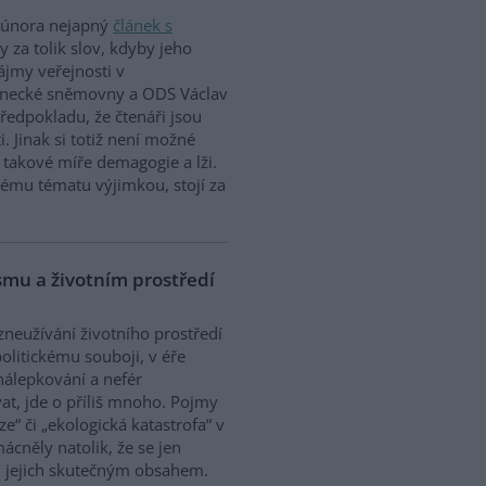
. února nejapný
článek s
by za tolik slov, kdyby jeho
ájmy veřejnosti v
lanecké sněmovny a ODS Václav
ředpokladu, že čtenáři jsou
. Jinak si totiž není možné
 k takové míře demagogie a lži.
nému tématu výjimkou, stojí za
ismu a životním prostředí
zneužívání životního prostředí
olitickému souboji, v éře
nálepkování a nefér
at, jde o příliš mnoho. Pojmy
ze“ či „ekologická katastrofa“ v
cněly natolik, že se jen
 jejich skutečným obsahem.