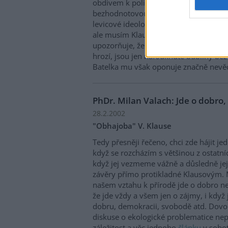
obdivem k politikovi, který nedokáže ro
bezhodnotovou přírodní vědu od ekolo
levicové ideologie a nesdílím jeho tezi,
ale musím Klause stručně zastat. Jeho 
upozorňuje, že velká většina nebezpečí
hrozí, jsou jen nafouknuté bubliny bez
Batelka mu však oponuje značně nevě
PhDr. Milan Valach: Jde o dobro,
28.2.2002
"Obhajoba" V. Klause
Tedy přesněji řečeno, chci zde hájit je
když se rozcházím s většinou z ostatní
když jej vezmeme vážně a důsledně je
závěry přímo protikladné Klausovým. M
našem vztahu k přírodě jde o dobro n
že jde vždy a všem jen o zájmy, i když 
dobru, demokracii, svobodě atd. Dovol
diskuse o ekologické problematice nep
záležitost a věc jednoho
článku
v sobot