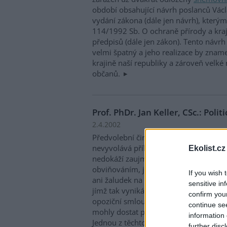
období obsahující návrh poslanců Václ
vydání zákona (dále jen návrh), kterým
114/1992 Sb. O ochraně přírody a kraj
předpisů (dále jen zákon). Tento návrh
velmi špatný a jeho realizace by znam
krajině naší republiky a zároveň velké
občanů.
Prof. PhDr. Jan Keller, CSc.: Polit
2.4.2002
Předvolební činnost menších neparlame
nevyvolává přílišný zájem médií. Je to
Ekolist.cz
nedokáží zaujmout spektakulárním v
obviňováním, jako to předvádějí stran
If you wish 
ani žaludek na předvolební triky, cirku
sensitive in
jímž tak vyniká ODS. Přitom naše politi
confirm you
opoziční smlouvě stabilizována natolik
continue se
mohly dostat právě jen čerstvé politic
information 
Jednou z těchto sil by se u nás, stejně
further disc