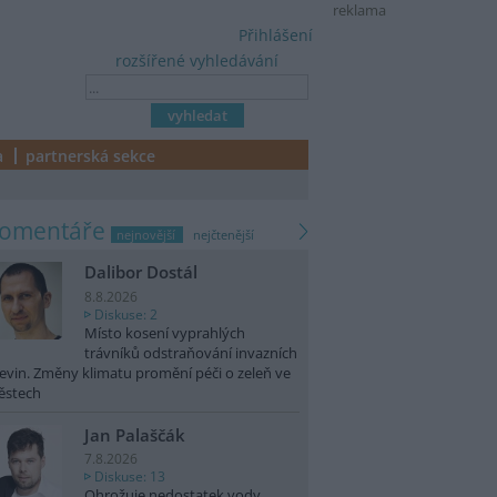
reklama
Přihlášení
rozšířené vyhledávání
a
partnerská sekce
komentáře
nejnovější
nejčtenější
Dalibor Dostál
8.8.2026
Diskuse: 2
Místo kosení vyprahlých
trávníků odstraňování invazních
evin. Změny klimatu promění péči o zeleň ve
ěstech
Jan Palaščák
7.8.2026
Diskuse: 13
Ohrožuje nedostatek vody