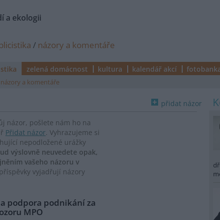
í a ekologii
licistika
/
názory a komentáře
istika
zelená domácnost
kultura
kalendář akcí
fotobank
názory a komentáře
přidat názor
vůj názor, pošlete nám ho na
ář
Přidat názor
. Vyhrazujeme si
ahující nepodložené urážky
ud výslovně neuvedete opak,
ejněním vašeho názoru v
dř
říspěvky vyjadřují názory
m
 a podpora podnikání za
 dozoru MPO