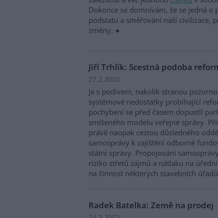
Dokonce se domnívám, že se jedná o 
podstatu a směřování naší civilizace, p
změny.
Jiří Trhlík: Scestná podoba refo
27.2.2002
Je s podivem, nakolik stranou pozornos
systémové nedostatky probíhající refo
pochybení se před časem dopustil par
smíšeného modelu veřejné správy. Př
právě naopak cestou důsledného odděl
samosprávy k zajištění odborně fund
státní správy. Propojování samosprávy
riziko střetů zájmů a nátlaku na úřední
na činnost některých stavebních úřadů
Radek Batelka: Země na prodej
24.2.2002