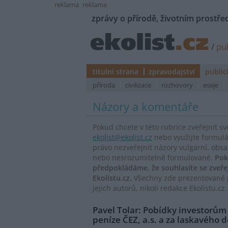
reklama
reklama
zprávy o přírodě, životním prostřed
/
pub
titulní strana
zpravodajství
public
příroda
civilizace
rozhovory
eseje
Názory a komentáře
Pokud chcete v této rubrice zveřejnit s
ekolist@ekolist.cz
nebo využijte formul
právo nezveřejnit názory vulgární, obs
nebo nesrozumitelně formulované.
Pok
předpokládáme, že souhlasíte se zveř
Ekolistu.cz.
Všechny zde prezentované p
jejich autorů, nikoli redakce Ekolistu.cz.
Pavel Tolar: Pobídky investorům
peníze ČEZ, a.s. a za laskavého