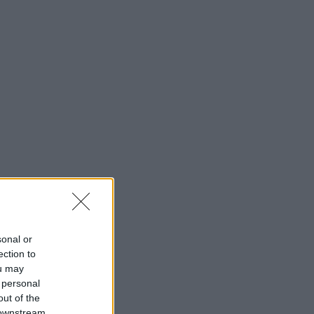
sonal or
ection to
ou may
 personal
out of the
 downstream