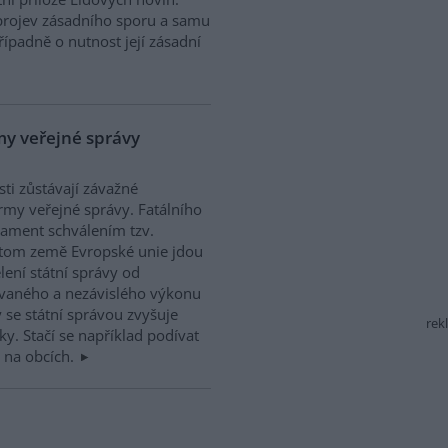
projev zásadního sporu a samu
řípadně o nutnost její zásadní
rmy veřejné správy
ti zůstávají závažné
rmy veřejné správy. Fatálního
lament schválením tzv.
itom země Evropské unie jdou
ení státní správy od
ovaného a nezávislého výkonu
 se státní správou zvyšuje
rek
ky. Stačí se například podívat
 na obcích.