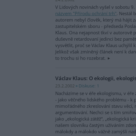
V Lidových novinách vyšel v sobotu 9
názvem "Přírodu ochrání trh"
. Nestál 
autorem nebyl člověk, který má hájit z
zastupitelském sboru - předseda Pos
Klaus. Ona nejapnost tkví v autorově p
duševně retardovaní jedinci bez paměti
vysvětlit, proč se Václav Klaus uchýlil
Jelikož však zmíněný článek není k da
to trochu si ho rozebrat.
Václav Klaus: O ekologii, ekolog
Diskuse: 1
23.2.2002
Nacházíme se v éře ekologismu, v éře 
- jako věčného lidského problému - k p
mimořádného zkreslování stavu věcí, 
argumentování. Nechci se s tím smiřov
jako „ekologická zátěž“, „ekologická kri
našem slovníku častým užíváním zdomá
málokdy a málokdo vážně zamýšlí nad