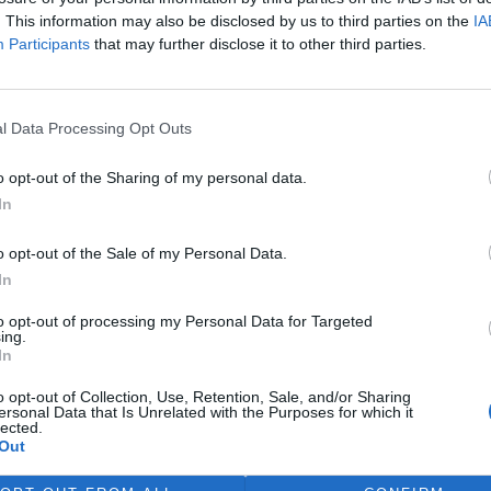
zelených. Důvodů je celá řada.
. This information may also be disclosed by us to third parties on the
IA
Participants
that may further disclose it to other third parties.
lným zdrojem?
l Data Processing Opt Outs
ého
pan Brezina kritizuje
za
o opt-out of the Sharing of my personal data.
ům. Pan Brezina uvádí: "Jako
In
 uvádí Batelka vodu a vzduch.
artnera k diskusi o životním
o opt-out of the Sale of my Personal Data.
ou případech jde totiž o zdroje
ikam nemizejí."
In
to opt-out of processing my Personal Data for Targeted
ing.
debata s Klausem
In
o opt-out of Collection, Use, Retention, Sale, and/or Sharing
prodej
(EkoList 24. února),
ersonal Data that Is Unrelated with the Purposes for which it
írodu ochrání trh
dopouští
lected.
Out
 a cílených manipulací", které
ny. Netrpím žádným zvláštním