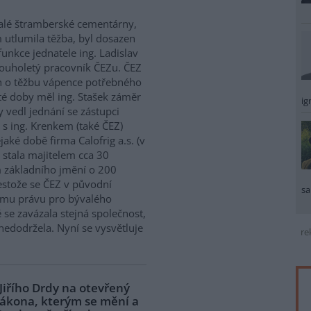
alé štramberské cementárny,
 utlumila těžba, byl dosazen
unkce jednatele ing. Ladislav
louholetý pracovník ČEZu. ČEZ
en o těžbu vápence potřebného
d té doby měl ing. Stašek záměr
ig
 vedl jednání se zástupci
 s ing. Krenkem (také ČEZ)
ké době firma Calofrig a.s. (v
 stala majitelem cca 30
 základního jmění o 200
estože se ČEZ v původní
sa
ímu právu pro bývalého
 se zavázala stejná společnost,
nedodržela. Nyní se vysvětluje
re
 Jiřího Drdy na otevřený
zákona, kterým se mění a