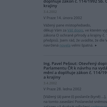
doplňuje zákon č. 114/1992 Sb. 
krajiny
3.4.2002
V Praze 14. února 2002
Vážený pane místopředsedo,
děkuji Vám za
Váš dopis
, ve kterém vy
zákona O ochraně přírody a krajiny č.
předpisů. Jsem rád, že uvádíte, že dle
navržená
novela
velmi špatná.
Ing. Pavel Pešout: Otevřený do
Parlamentu ČR k návrhu na vydá
mění a doplňuje zákon č. 114/19
a krajiny
3.4.2002
V Praze 28. ledna 2002
[Vážený (á) pane (í) poslanče (kyně) ...],
na tomto zasedání Poslanecké sněmovn
zařazen už dvakrát odložený
sněmovní