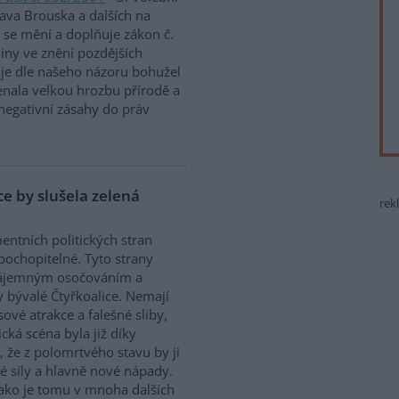
ava Brouska a dalších na
 se mění a doplňuje zákon č.
iny ve znění pozdějších
 je dle našeho názoru bohužel
enala velkou hrozbu přírodě a
 negativní zásahy do práv
ice by slušela zelená
rek
ntních politických stran
 pochopitelné. Tyto strany
zájemným osočováním a
y bývalé Čtyřkoalice. Nemají
sové atrakce a falešné sliby,
cká scéna byla již díky
, že z polomrtvého stavu by ji
ké síly a hlavně nové nápady.
 jako je tomu v mnoha dalších