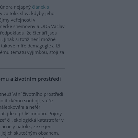
. února nejapný
článek s
by za tolik slov, kdyby jeho
ájmy veřejnosti v
lanecké sněmovny a ODS Václav
ředpokladu, že čtenáři jsou
. Jinak si totiž není možné
 k takové míře demagogie a lži.
nému tématu výjimkou, stojí za
ismu a životním prostředí
zneužívání životního prostředí
olitickému souboji, v éře
nálepkování a nefér
at, jde o příliš mnoho. Pojmy
ze“ či „ekologická katastrofa“ v
cněly natolik, že se jen
 jejich skutečným obsahem.