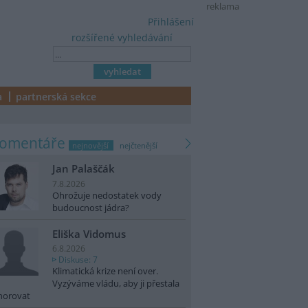
reklama
Přihlášení
rozšířené vyhledávání
a
partnerská sekce
komentáře
nejnovější
nejčtenější
Jan Palaščák
7.8.2026
Ohrožuje nedostatek vody
budoucnost jádra?
Eliška Vidomus
6.8.2026
Diskuse: 7
Klimatická krize není over.
Vyzýváme vládu, aby ji přestala
norovat