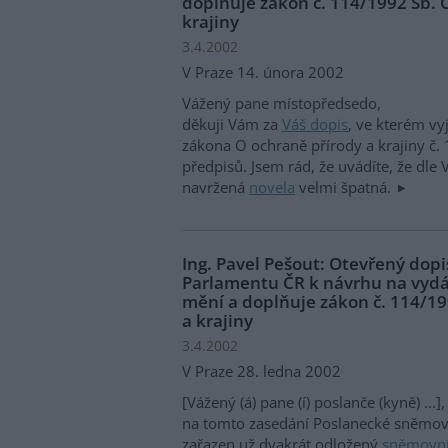
doplňuje zákon č. 114/1992 Sb. 
krajiny
3.4.2002
V Praze 14. února 2002
Vážený pane místopředsedo,
děkuji Vám za
Váš dopis
, ve kterém vy
zákona O ochraně přírody a krajiny č.
předpisů. Jsem rád, že uvádíte, že dle
navržená
novela
velmi špatná.
Ing. Pavel Pešout: Otevřený do
Parlamentu ČR k návrhu na vydá
mění a doplňuje zákon č. 114/19
a krajiny
3.4.2002
V Praze 28. ledna 2002
[Vážený (á) pane (í) poslanče (kyně) ...],
na tomto zasedání Poslanecké sněmovn
zařazen už dvakrát odložený
sněmovní