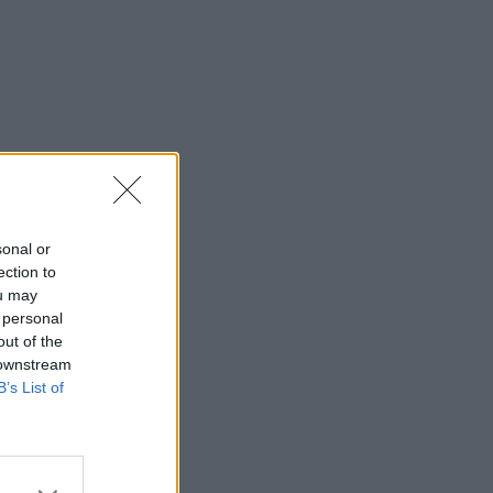
sonal or
ection to
ou may
 personal
out of the
 downstream
B’s List of