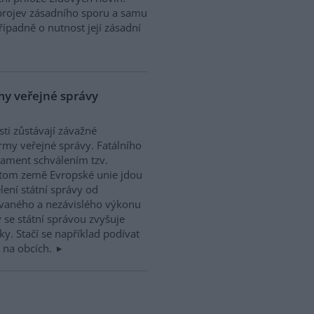
projev zásadního sporu a samu
řípadně o nutnost její zásadní
rmy veřejné správy
ti zůstávají závažné
rmy veřejné správy. Fatálního
lament schválením tzv.
itom země Evropské unie jdou
ení státní správy od
ovaného a nezávislého výkonu
 se státní správou zvyšuje
ky. Stačí se například podívat
 na obcích.