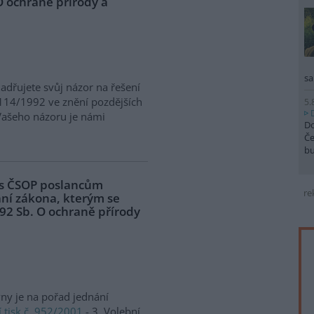
O ochraně přírody a
sa
jadřujete svůj názor na řešení
 114/1992 ve znění pozdějších
5.
 Vašeho názoru je námi
Do
Če
b
pis ČSOP poslancům
re
ní zákona, kterým se
92 Sb. O ochraně přírody
y je na pořad jednání
 tisk č. 952/2001
- 3. Volební