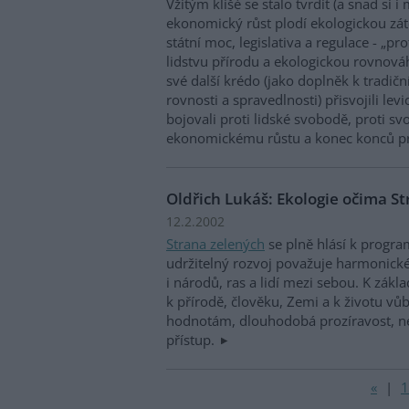
Vžitým klišé se stalo tvrdit (a snad si i 
ekonomický růst plodí ekologickou zátěž
státní moc, legislativa a regulace - „pr
lidstvu přírodu a ekologickou rovnováh
své další krédo (jako doplněk k tradič
rovnosti a spravedlnosti) přisvojili lev
bojovali proti lidské svobodě, proti s
ekonomickému růstu a konec konců pro
Oldřich Lukáš: Ekologie očima S
12.2.2002
Strana zelených
se plně hlásí k progra
udržitelný rozvoj považuje harmonické 
i národů, ras a lidí mezi sebou. K zák
k přírodě, člověku, Zemi a k životu vůb
hodnotám, dlouhodobá prozíravost, nez
přístup.
«
|
1