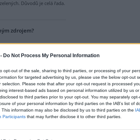
zelených. Důvodů je celá řada.
lným zdrojem?
ého
pan Brezina kritizuje
za
ům. Pan Brezina uvádí: "Jako
 -
Do Not Process My Personal Information
 uvádí Batelka vodu a vzduch.
artnera k diskusi o životním
to opt-out of the sale, sharing to third parties, or processing of your per
ou případech jde totiž o zdroje
formation for targeted advertising by us, please use the below opt-out s
ikam nemizejí."
r selection. Please note that after your opt-out request is processed y
eing interest-based ads based on personal information utilized by us or
disclosed to third parties prior to your opt-out. You may separately opt-
debata s Klausem
losure of your personal information by third parties on the IAB’s list of
. This information may also be disclosed by us to third parties on the
IA
prodej
(EkoList 24. února),
Participants
that may further disclose it to other third parties.
írodu ochrání trh
dopouští
 a cílených manipulací", které
ny. Netrpím žádným zvláštním