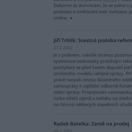
Dokonce se domnívám, že se jedná o 
podstatu a směřování naší civilizace, p
změny.
Jiří Trhlík: Scestná podoba refo
27.2.2002
Je s podivem, nakolik stranou pozornos
systémové nedostatky probíhající refo
pochybení se před časem dopustil par
smíšeného modelu veřejné správy. Př
právě naopak cestou důsledného odděl
samosprávy k zajištění odborně fund
státní správy. Propojování samosprávy
riziko střetů zájmů a nátlaku na úřední
na činnost některých stavebních úřadů
Radek Batelka: Země na prodej
24.2.2002