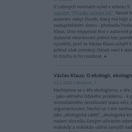
V Lidových novinách vyšel v sobotu 9
názvem "Přírodu ochrání trh"
. Nestál 
autorem nebyl člověk, který má hájit z
zastupitelském sboru - předseda Pos
Klaus. Ona nejapnost tkví v autorově p
duševně retardovaní jedinci bez paměti
vysvětlit, proč se Václav Klaus uchýlil
Jelikož však zmíněný článek není k da
to trochu si ho rozebrat.
Václav Klaus: O ekologii, ekolog
Diskuse: 1
23.2.2002
Nacházíme se v éře ekologismu, v éře 
- jako věčného lidského problému - k p
mimořádného zkreslování stavu věcí, 
argumentování. Nechci se s tím smiřov
jako „ekologická zátěž“, „ekologická kri
našem slovníku častým užíváním zdomá
málokdy a málokdo vážně zamýšlí nad