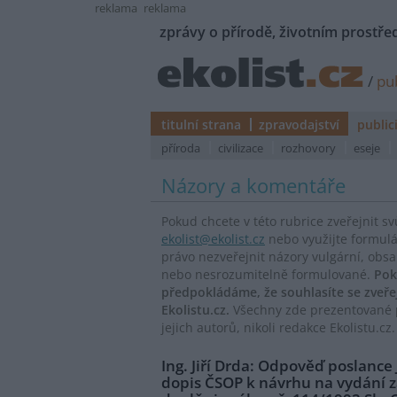
reklama
reklama
zprávy o přírodě, životním prostřed
/
pub
titulní strana
zpravodajství
public
příroda
civilizace
rozhovory
eseje
Názory a komentáře
Pokud chcete v této rubrice zveřejnit s
ekolist@ekolist.cz
nebo využijte formul
právo nezveřejnit názory vulgární, obs
nebo nesrozumitelně formulované.
Pok
předpokládáme, že souhlasíte se zveř
Ekolistu.cz.
Všechny zde prezentované p
jejich autorů, nikoli redakce Ekolistu.cz.
Ing. Jiří Drda: Odpověď poslance
dopis ČSOP k návrhu na vydání 