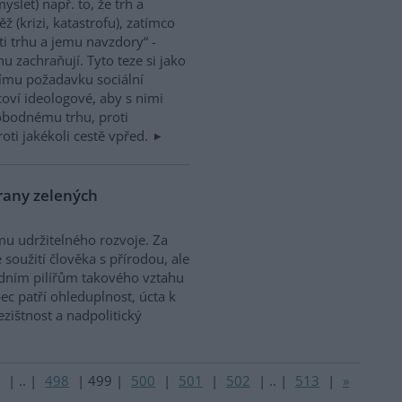
myslet) např. to, že trh a
 (krizi, katastrofu), zatímco
oti trhu a jemu navzdory“ -
u zachraňují. Tyto teze si jako
nímu požadavku sociální
icoví ideologové, aby s nimi
vobodnému trhu, proti
ti jakékoli cestě vpřed.
trany zelených
mu udržitelného rozvoje. Za
soužití člověka s přírodou, ale
ladním pilířům takového vztahu
ec patří ohleduplnost, úcta k
ištnost a nadpolitický
|
..
|
498
|
499
|
500
|
501
|
502
|
..
|
513
|
»