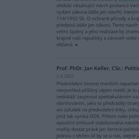
období obsahující návrh poslanců Václ
vydání zákona (dále jen návrh), kterým
114/1992 Sb. O ochraně přírody a kraj
předpisů (dále jen zákon). Tento návrh
velmi špatný a jeho realizace by znam
krajině naší republiky a zároveň velké
občanů.
Prof. PhDr. Jan Keller, CSc.: Polit
2.4.2002
Předvolební činnost menších neparlame
nevyvolává přílišný zájem médií. Je to
nedokáží zaujmout spektakulárním v
obviňováním, jako to předvádějí stran
ani žaludek na předvolební triky, cirku
jímž tak vyniká ODS. Přitom naše politi
opoziční smlouvě stabilizována natolik
mohly dostat právě jen čerstvé politic
Jednou z těchto sil by se u nás, stejně