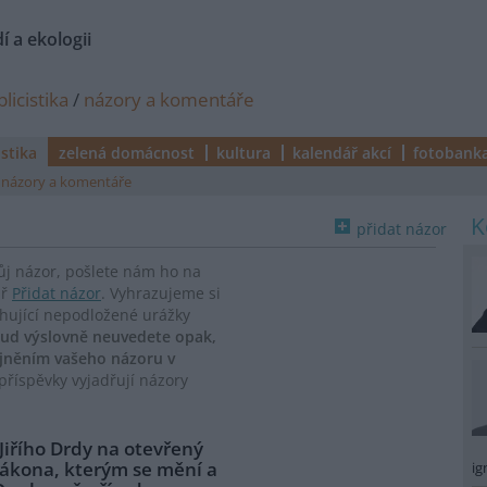
í a ekologii
licistika
/
názory a komentáře
istika
zelená domácnost
kultura
kalendář akcí
fotobank
názory a komentáře
přidat názor
vůj názor, pošlete nám ho na
ář
Přidat názor
. Vyhrazujeme si
ahující nepodložené urážky
ud výslovně neuvedete opak,
ejněním vašeho názoru v
říspěvky vyjadřují názory
 Jiřího Drdy na otevřený
zákona, kterým se mění a
ig