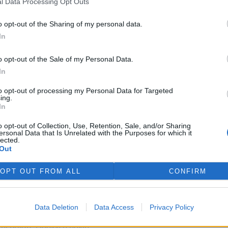
zlišit ekologii jako
l Data Processing Opt Outs
gismu jako eutoritářské
 že vše vyřeší trh - přesto se
o opt-out of the Sharing of my personal data.
článek totiž mimo jiné věcně
In
, které světu podle ekologistů
 opory v reálných faktech.
o opt-out of the Sale of my Personal Data.
cně.
In
to opt-out of processing my Personal Data for Targeted
 nebo o zájmy?
ing.
In
o opt-out of Collection, Use, Retention, Sale, and/or Sharing
ersonal Data that Is Unrelated with the Purposes for which it
den aspekt Klausova myšlení, i
lected.
Out
ch. Dokonce chci ukázat, že
j aplikujeme, dostaneme
OPT OUT FROM ALL
CONFIRM
ám na mysli spor o to, jestli v
ebo o zájmy. Jsem přesvědčen,
je někdy skrývají za hesla o
te mi ale abych předeslal, že
Data Deletion
Data Access
Privacy Policy
ovažuji jen za předvolební
ní příloze Lidových novin.