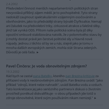
2.4.2002
Předvolební činnost menších neparlamentních politických stran
nevyvolává přílišný zájem médií. Je to pochopitelné. Tyto strany
nedokáží zaujmout spektakulárním vzájemným osočováním a
obviňováním, jako to předvádějí strany bývalé Čtyřkoalice. Nemají
ani žaludek na předvolební triky, cirkusové atrakce a falešné sliby,
jímž tak vyniká ODS. Přitom naše politická scéna byla již díky
opoziční smlouvě stabilizována natolik, že z polomrtvého stavu by
ji mohly dostat právě jen čerstvé politické síly a hlavně nové
nápady. Jednou z těchto sil by se u nás, stejně jako je tomu v
mnoha dalších evropských zemích, mohla stát Strana zelených.
Důvodů je celá řada.
Pavel Činčera: Je voda obnovitelným zdrojem?
19.3.2002
Rád bych se zastal
pana Batelky
, kterého
pan Brezina kritizuje
za
přiřazení vody k neobnovitelným zdrojům. Pan Brezina uvádí: "Jako
příklad "zdrojů, které nelze nahradit", uvádí Batelka vodu a vzduch.
Tato konkretizace jej jako seriózního partnera k diskusi o životním
prostředí poněkud diskvalifikuje - v obou případech jde totiž o
zdroje obnovitelné, které svým používáním nikam nemizejí."