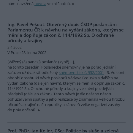
námi navržená
novela
velmi špatná.
Ing. Pavel Pešout: Otevřený dopis ČSOP poslancům
Parlamentu ČR k návrhu na vydání zákona, kterým se
mění a doplňuje zákon č. 114/1992 Sb. O ochraně
přírody a krajiny
3.4.2002
V Praze 28. ledna 2002
[Vážený (á) pane (í) poslanče (kyně) ...],
na tomto zasedání Poslanecké sněmovny je na pořad jednání
zařazen už dvakrát odložený
sněmovní tisk č. 952/2001
- 3. Volební
období obsahující návrh poslanců Václava Brouska a dalších na
vydání zákona (dále jen návrh), kterým se mění a doplňuje zákon č.
114/1992 Sb. O ochraně přírody a krajiny ve znění pozdějších
předpisů (dále jen zákon). Tento návrh je dle našeho názoru
bohužel velmi špatný a jeho realizace by znamenala velkou hrozbu
přírodě a krajině naší republiky a zároveň velké negativní zásahy
do práv občanů.
Prof. PhDr. Jan Keller, CSc.: Politice by slušela zelená