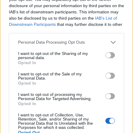
přesvědčen, že jde vždy a všem jen o zájmy, i když je někdy skrývají
disclosure of your personal information by third parties on the
za hesla o dobru, demokracii, svobodě atd. Dovolte mi ale abych
předeslal, že diskuse o ekologické problematice nepovažuji jen za
IAB’s list of downstream participants. This information may
předvolební záležitost a věc jednoho
článku
v sobotní příloze
also be disclosed by us to third parties on the
IAB’s List of
Lidových novin. Dokonce se domnívám, že se jedná o projev
Downstream Participants
that may further disclose it to other
zásadního sporu a samu podstatu a směřování naší civilizace,
third parties.
případně o nutnost její zásadní změny.
Personal Data Processing Opt Outs
I want to opt-out of the Sharing of my
Jiří Trhlík: Scestná podoba reformy veřejné správy
personal data.
27.2.2002
Opted In
Je s podivem, nakolik stranou pozornosti zůstávají závažné
systémové nedostatky probíhající reformy veřejné správy.
I want to opt-out of the Sale of my
Fatálního pochybení se před časem dopustil parlament schválením
Personal Data.
tzv. smíšeného modelu veřejné správy. Přitom země Evropské unie
Opted In
jdou právě naopak cestou důsledného oddělení státní správy od
samosprávy k zajištění odborně fundovaného a nezávislého
I want to opt-out of processing my
výkonu státní správy. Propojování samosprávy se státní správou
Personal Data for Targeted Advertising.
Opted In
zvyšuje riziko střetů zájmů a nátlaku na úředníky. Stačí se například
podívat na činnost některých stavebních úřadů na obcích.
I want to opt-out of Collection, Use,
Retention, Sale, and/or Sharing of my
Personal Data that Is Unrelated with the
Radek Batelka: Země na prodej
Purposes for which it was collected.
Opted Out