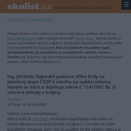
☰
/
publicistika
/
názory a komentáře
Názory a komentáře
Pokud chcete v této rubrice zveřejnit svůj názor, pošlete nám ho na
ekolist@ekolist.cz
nebo využijte formulář
Přidat názor
. Vyhrazujeme si
právo nezveřejnit názory vulgární, obsahující nepodložené urážky nebo
nesrozumitelně formulované.
Pokud výslovně neuvedete opak,
předpokládáme, že souhlasíte se zveřejněním vašeho názoru v
Ekolistu.cz.
Všechny zde prezentované příspěvky vyjadřují názory jejich
autorů, nikoli redakce Ekolistu.cz.
Ing. Jiří Drda: Odpověď poslance Jiřího Drdy na
otevřený dopis ČSOP k návrhu na vydání zákona,
kterým se mění a doplňuje zákon č. 114/1992 Sb. O
ochraně přírody a krajiny
3.4.2002
V Praze 14. února 2002
Vážený pane místopředsedo,
děkuji Vám za
Váš dopis
, ve kterém vyjadřujete svůj názor na
řešení zákona O ochraně přírody a krajiny č. 114/1992 ve znění
pozdějších předpisů. Jsem rád, že uvádíte, že dle Vašeho názoru je