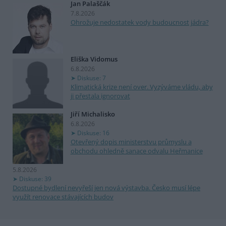
Jan Palaščák
7.8.2026
Ohrožuje nedostatek vody budoucnost jádra?
Eliška Vidomus
6.8.2026
Diskuse: 7
Klimatická krize není over. Vyzýváme vládu, aby
ji přestala ignorovat
Jiří Michalisko
6.8.2026
Diskuse: 16
Otevřený dopis ministerstvu průmyslu a
obchodu ohledně sanace odvalu Heřmanice
5.8.2026
Diskuse: 39
Dostupné bydlení nevyřeší jen nová výstavba. Česko musí lépe
využít renovace stávajících budov