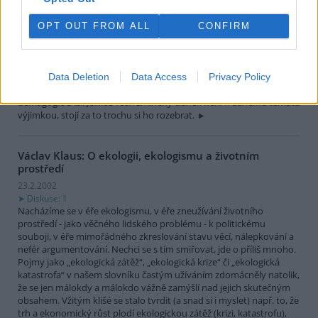
24.2.2002
V Lidových novinách vyšel v sobotu 9. února nejapný
článek s
názvem "Přírodu ochrání trh"
. Nestál by za tolik slov, kdyby jeho
OPT OUT FROM ALL
CONFIRM
autorem nebyl člověk, který má hájit zájmy veřejnosti v
zastupitelském sboru - předseda Poslanecké sněmovny a ODS
Václav Klaus. Ona nejapnost tkví v autorově předpokladu, že
čtenáři jsou duševně retardovaní jedinci bez paměti. Jinak si totiž
Data Deletion
Data Access
Privacy Policy
není možné vysvětlit, proč se Václav Klaus uchýlil k takové míře
demagogie a lži. Jelikož však zmíněný článek není k danému tématu
výjimkou, stojí za to trochu si ho rozebrat.
Václav Klaus: O ekologii, ekologismu a životním
prostředí
23.2.2002
Diskuse: 1
Nacházíme se v éře ekologismu, v éře zneužívání životního
prostředí - jako věčného lidského problému - k politickému
souboji, v éře mimořádného zkreslování stavu věcí, nálepkování a
nefér argumentování. Nechci se s tím smiřovat, jde o příliš mnoho.
Pojmy jako „ekologická zátěž“, „ekologická krize“ či „ekologická
katastrofa“ v našem slovníku častým užíváním zdomácněly natolik,
že se jen málokdy a málokdo vážně zamýšlí nad jejich skutečným
obsahem. Vžitým klišé se stalo tvrdit (a snad si i myslet) např. to, že
trh a ekonomický růst plodí ekologickou zátěž (krizi, katastrofu),