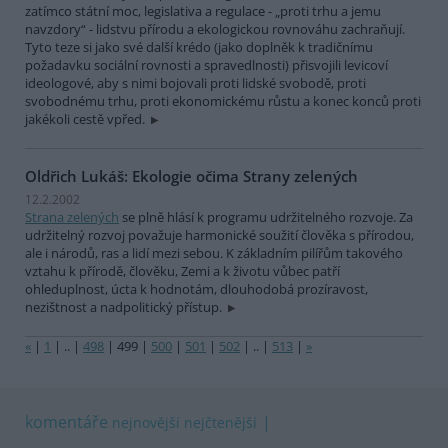
zatímco státní moc, legislativa a regulace - „proti trhu a jemu
navzdory“ - lidstvu přírodu a ekologickou rovnováhu zachraňují.
Tyto teze si jako své další krédo (jako doplněk k tradičnímu
požadavku sociální rovnosti a spravedlnosti) přisvojili levicoví
ideologové, aby s nimi bojovali proti lidské svobodě, proti
svobodnému trhu, proti ekonomickému růstu a konec konců proti
jakékoli cestě vpřed.
Oldřich Lukáš: Ekologie očima Strany zelených
12.2.2002
Strana zelených
se plně hlásí k programu udržitelného rozvoje. Za
udržitelný rozvoj považuje harmonické soužití člověka s přírodou,
ale i národů, ras a lidí mezi sebou. K základním pilířům takového
vztahu k přírodě, člověku, Zemi a k životu vůbec patří
ohleduplnost, úcta k hodnotám, dlouhodobá prozíravost,
nezištnost a nadpolitický přístup.
«
|
1
|
..
|
498
|
499
|
500
|
501
|
502
|
..
|
513
|
»
komentáře
nejnovější
nejčtenější