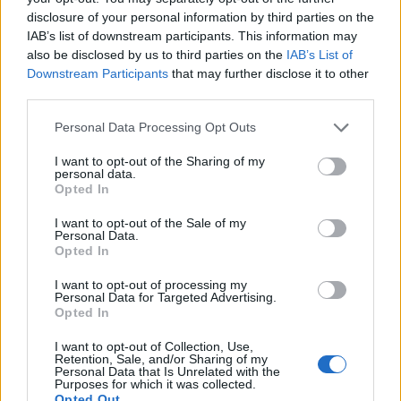
přesvědčen, že jde vždy a všem jen o zájmy, i když je někdy skrývají
disclosure of your personal information by third parties on the
za hesla o dobru, demokracii, svobodě atd. Dovolte mi ale abych
předeslal, že diskuse o ekologické problematice nepovažuji jen za
IAB’s list of downstream participants. This information may
předvolební záležitost a věc jednoho
článku
v sobotní příloze
also be disclosed by us to third parties on the
IAB’s List of
Lidových novin. Dokonce se domnívám, že se jedná o projev
Downstream Participants
that may further disclose it to other
zásadního sporu a samu podstatu a směřování naší civilizace,
third parties.
případně o nutnost její zásadní změny.
Personal Data Processing Opt Outs
I want to opt-out of the Sharing of my
Jiří Trhlík: Scestná podoba reformy veřejné správy
personal data.
27.2.2002
Opted In
Je s podivem, nakolik stranou pozornosti zůstávají závažné
systémové nedostatky probíhající reformy veřejné správy.
I want to opt-out of the Sale of my
Fatálního pochybení se před časem dopustil parlament schválením
Personal Data.
tzv. smíšeného modelu veřejné správy. Přitom země Evropské unie
Opted In
jdou právě naopak cestou důsledného oddělení státní správy od
samosprávy k zajištění odborně fundovaného a nezávislého
I want to opt-out of processing my
výkonu státní správy. Propojování samosprávy se státní správou
Personal Data for Targeted Advertising.
Opted In
zvyšuje riziko střetů zájmů a nátlaku na úředníky. Stačí se například
podívat na činnost některých stavebních úřadů na obcích.
I want to opt-out of Collection, Use,
Retention, Sale, and/or Sharing of my
Personal Data that Is Unrelated with the
Radek Batelka: Země na prodej
Purposes for which it was collected.
Opted Out