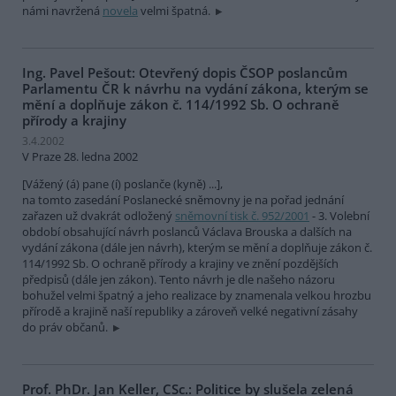
námi navržená
novela
velmi špatná.
Ing. Pavel Pešout: Otevřený dopis ČSOP poslancům
Parlamentu ČR k návrhu na vydání zákona, kterým se
mění a doplňuje zákon č. 114/1992 Sb. O ochraně
přírody a krajiny
3.4.2002
V Praze 28. ledna 2002
[Vážený (á) pane (í) poslanče (kyně) ...],
na tomto zasedání Poslanecké sněmovny je na pořad jednání
zařazen už dvakrát odložený
sněmovní tisk č. 952/2001
- 3. Volební
období obsahující návrh poslanců Václava Brouska a dalších na
vydání zákona (dále jen návrh), kterým se mění a doplňuje zákon č.
114/1992 Sb. O ochraně přírody a krajiny ve znění pozdějších
předpisů (dále jen zákon). Tento návrh je dle našeho názoru
bohužel velmi špatný a jeho realizace by znamenala velkou hrozbu
přírodě a krajině naší republiky a zároveň velké negativní zásahy
do práv občanů.
Prof. PhDr. Jan Keller, CSc.: Politice by slušela zelená