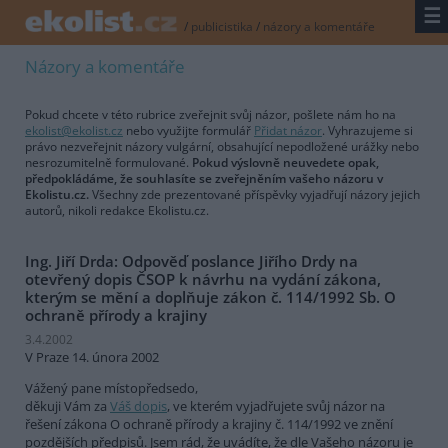
☰
/
publicistika
/
názory a komentáře
Názory a komentáře
Pokud chcete v této rubrice zveřejnit svůj názor, pošlete nám ho na
ekolist@ekolist.cz
nebo využijte formulář
Přidat názor
. Vyhrazujeme si
právo nezveřejnit názory vulgární, obsahující nepodložené urážky nebo
nesrozumitelně formulované.
Pokud výslovně neuvedete opak,
předpokládáme, že souhlasíte se zveřejněním vašeho názoru v
Ekolistu.cz.
Všechny zde prezentované příspěvky vyjadřují názory jejich
autorů, nikoli redakce Ekolistu.cz.
Ing. Jiří Drda: Odpověď poslance Jiřího Drdy na
otevřený dopis ČSOP k návrhu na vydání zákona,
kterým se mění a doplňuje zákon č. 114/1992 Sb. O
ochraně přírody a krajiny
3.4.2002
V Praze 14. února 2002
Vážený pane místopředsedo,
děkuji Vám za
Váš dopis
, ve kterém vyjadřujete svůj názor na
řešení zákona O ochraně přírody a krajiny č. 114/1992 ve znění
pozdějších předpisů. Jsem rád, že uvádíte, že dle Vašeho názoru je