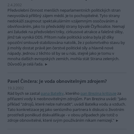
2.4.2002
Předvolební činnost menších neparlamentních politických stran
nevyvolává přílišný zájem médií. Je to pochopitelné. Tyto strany
nedokáží zaujmout spektakulárním vzájemným osočováním a
obviňováním, jako to předvádějí strany bývalé Čtyřkoalice. Nemají
ani žaludek na předvolební triky, cirkusové atrakce a falešné sliby,
jímž tak vyniká ODS. Přitom naše politická scéna byla již díky
opoziční smlouvě stabilizována natolik, že z polomrtvého stavu by
ji mohly dostat právě jen čerstvé politické síly a hlavně nové
nápady. Jednou z těchto sil by se u nás, stejně jako je tomu v
mnoha dalších evropských zemích, mohla stát Strana zelených.
Důvodů je celá řada.
Pavel Činčera: Je voda obnovitelným zdrojem?
19.3.2002
Rád bych se zastal
pana Batelky
, kterého
pan Brezina kritizuje
za
přiřazení vody k neobnovitelným zdrojům. Pan Brezina uvádí: "Jako
příklad "zdrojů, které nelze nahradit", uvádí Batelka vodu a vzduch.
Tato konkretizace jej jako seriózního partnera k diskusi o životním
prostředí poněkud diskvalifikuje - v obou případech jde totiž o
zdroje obnovitelné, které svým používáním nikam nemizejí."