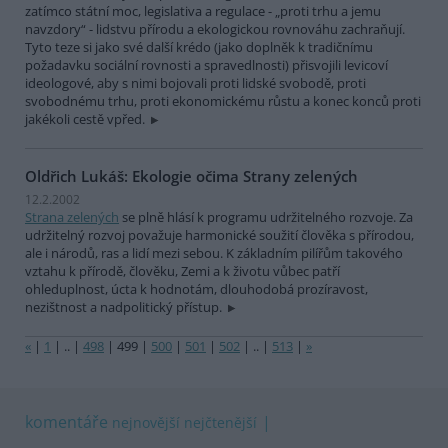
zatímco státní moc, legislativa a regulace - „proti trhu a jemu
navzdory“ - lidstvu přírodu a ekologickou rovnováhu zachraňují.
Tyto teze si jako své další krédo (jako doplněk k tradičnímu
požadavku sociální rovnosti a spravedlnosti) přisvojili levicoví
ideologové, aby s nimi bojovali proti lidské svobodě, proti
svobodnému trhu, proti ekonomickému růstu a konec konců proti
jakékoli cestě vpřed.
Oldřich Lukáš: Ekologie očima Strany zelených
12.2.2002
Strana zelených
se plně hlásí k programu udržitelného rozvoje. Za
udržitelný rozvoj považuje harmonické soužití člověka s přírodou,
ale i národů, ras a lidí mezi sebou. K základním pilířům takového
vztahu k přírodě, člověku, Zemi a k životu vůbec patří
ohleduplnost, úcta k hodnotám, dlouhodobá prozíravost,
nezištnost a nadpolitický přístup.
«
|
1
|
..
|
498
|
499
|
500
|
501
|
502
|
..
|
513
|
»
komentáře
nejnovější
nejčtenější