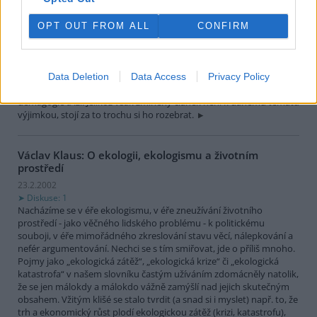
24.2.2002
V Lidových novinách vyšel v sobotu 9. února nejapný
článek s
názvem "Přírodu ochrání trh"
. Nestál by za tolik slov, kdyby jeho
OPT OUT FROM ALL
CONFIRM
autorem nebyl člověk, který má hájit zájmy veřejnosti v
zastupitelském sboru - předseda Poslanecké sněmovny a ODS
Václav Klaus. Ona nejapnost tkví v autorově předpokladu, že
čtenáři jsou duševně retardovaní jedinci bez paměti. Jinak si totiž
Data Deletion
Data Access
Privacy Policy
není možné vysvětlit, proč se Václav Klaus uchýlil k takové míře
demagogie a lži. Jelikož však zmíněný článek není k danému tématu
výjimkou, stojí za to trochu si ho rozebrat.
Václav Klaus: O ekologii, ekologismu a životním
prostředí
23.2.2002
Diskuse: 1
Nacházíme se v éře ekologismu, v éře zneužívání životního
prostředí - jako věčného lidského problému - k politickému
souboji, v éře mimořádného zkreslování stavu věcí, nálepkování a
nefér argumentování. Nechci se s tím smiřovat, jde o příliš mnoho.
Pojmy jako „ekologická zátěž“, „ekologická krize“ či „ekologická
katastrofa“ v našem slovníku častým užíváním zdomácněly natolik,
že se jen málokdy a málokdo vážně zamýšlí nad jejich skutečným
obsahem. Vžitým klišé se stalo tvrdit (a snad si i myslet) např. to, že
trh a ekonomický růst plodí ekologickou zátěž (krizi, katastrofu),