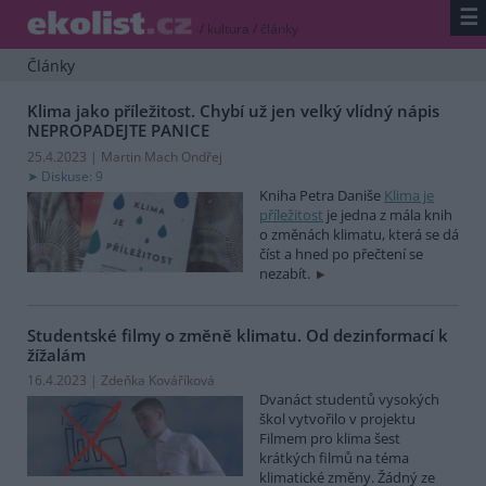
☰
/
kultura
/
články
Články
Klima jako příležitost. Chybí už jen velký vlídný nápis
NEPROPADEJTE PANICE
25.4.2023 | Martin Mach Ondřej
Diskuse: 9
Kniha Petra Daniše
Klima je
příležitost
je jedna z mála knih
o změnách klimatu, která se dá
číst a hned po přečtení se
nezabít.
Studentské filmy o změně klimatu. Od dezinformací k
žížalám
16.4.2023 | Zdeňka Kováříková
Dvanáct studentů vysokých
škol vytvořilo v projektu
Filmem pro klima šest
krátkých filmů na téma
klimatické změny. Žádný ze