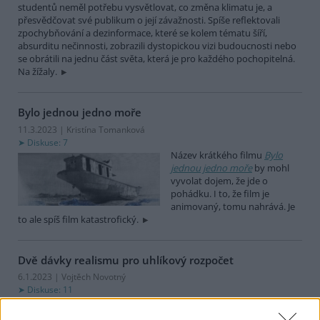
studentů neměl potřebu vysvětlovat, co změna klimatu je, a
přesvědčovat své publikum o její závažnosti. Spíše reflektovali
zpochybňování a dezinformace, které se kolem tématu šíří,
absurditu nečinnosti, zobrazili dystopickou vizi budoucnosti nebo
se obrátili na jednu část světa, která je pro každého pochopitelná.
Na žížaly.
Bylo jednou jedno moře
11.3.2023 | Kristína Tomanková
Diskuse: 7
Název krátkého filmu
Bylo
jednou jedno moře
by mohl
vyvolat dojem, že jde o
pohádku. I to, že film je
animovaný, tomu nahrává. Je
to ale spíš film katastrofický.
Dvě dávky realismu pro uhlíkový rozpočet
6.1.2023 | Vojtěch Novotný
Diskuse: 11
Kolik počítačového času je
zapotřebí k výpočtu modelů,