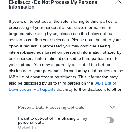
Ekolist.cz -
Do Not Process My Personal
které jsou nutné k tomu, aby
Information
se země zavázala k uhlíkové
neutralitě do roku 2050?
Možná si myslíte, že vůbec žádný, vzhledem k tomu, jak
If you wish to opt-out of the sale, sharing to third parties, or
nedostatečné údaje máme o cestách, které vedou k mnoha
processing of your personal or sensitive information for
takovým odvážným závazkům. Knihy Václava Smila a Billa Gatese
targeted advertising by us, please use the below opt-out
poskytují střízlivá hodnocení našich možností snižování emisí
section to confirm your selection. Please note that after your
uhlíku v reálném světě. Nejedná se o optimistické čtení.
opt-out request is processed you may continue seeing
interest-based ads based on personal information utilized by
Jaderná komedie
us or personal information disclosed to third parties prior to
21.12.2022 | Julie Hvižďová
your opt-out. You may separately opt-out of the further
Diskuse: 14
disclosure of your personal information by third parties on the
Vytrvalí
je triptych
IAB’s list of downstream participants. This information may
dokumentárních filmů
also be disclosed by us to third parties on the
IAB’s List of
vznikající v koprodukci s ČT,
Downstream Participants
that may further disclose it to other
který se věnuje přetrvávajícím
third parties.
společenským problémům.
První díl
Pod povrchem
vznikl v roce 2021 v režii Josefa Heřmánka a
soutěžil na 48. Ročníku festivalu Ekofilm v kategorii
Personal Data Processing Opt Outs
středoevropských filmů. Problémem české společnosti je v jeho
objektivu hlubinné úložiště jaderného odpadu a ambivalentní
I want to opt-out of the Sharing of my
vztah české společnosti k jádru.
personal data.
Opted In