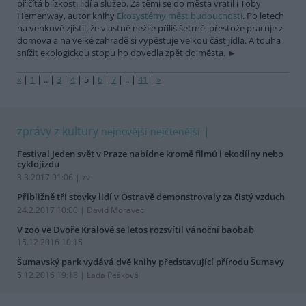
přičítá blízkosti lidí a služeb. Za těmi se do města vrátil i Toby
Hemenway, autor knihy
Ekosystémy měst budoucnosti
. Po letech
na venkově zjistil, že vlastně nežije příliš šetrně, přestože pracuje z
domova a na velké zahradě si vypěstuje velkou část jídla. A touha
snížit ekologickou stopu ho dovedla zpět do města.
«
|
1
|
..
|
3
|
4
|
5
|
6
|
7
|
..
|
41
|
»
zprávy z kultury
nejnovější
nejčtenější
Festival Jeden svět v Praze nabídne kromě filmů i ekodílny nebo
cyklojízdu
3.3.2017 01:06 | zv
Přibližně tři stovky lidí v Ostravě demonstrovaly za čistý vzduch
24.2.2017 10:00 | David Moravec
V zoo ve Dvoře Králové se letos rozsvítil vánoční baobab
15.12.2016 10:15
Šumavský park vydává dvě knihy představující přírodu Šumavy
5.12.2016 19:18 | Lada Pešková